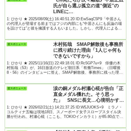
M!LKら10組が初出場を決めた一方、年内でのグル...
氏が自ら選ぶ孤立の道“側近”の
LINEに…
1: ひかり ★ 2025/08/09(土) 16:40:51.20 ID:EwSaqC5P9「中居さん
の代理人が登場する前まではフジの内部にも“中居さんにも反論の場
を設けては”と彼を擁護する人もいました。しかし、代理人による度
重なる“反論”を見て、もはや彼の擁護派はほとんどいなくなっていま
す」（フジテレビ関係者）中居正広氏（52）が元フジテレビの女性
アナウンサー・Aさんとのトラブルを機に、芸能界を引退して半年あ
木村拓哉 SMAP解散後も事務所
芸スポニュース
まり。中居氏側は5月12日を皮切りに、フジテレビと親会社のフジ・
に残り続けた理由「1人じゃ何も
メディア・ホールディ...
できないですから」
1: ひかり ★ 2025/11/16(日) 22:49:18.01 ID:Rc5GP7u+9 俳優の木
村拓哉（53）が、16日放送のテレビ朝日系「有働Times」（日曜後
8・56）のインタビューに答え、SMAP解散後、事務所に残った理由
について振り返った。91年に6人組としてCDデビュー。国民的アイ
ドルとして28年にわたり活動したが、16年に解散した。木村と中居
正広氏はジャニーズ事務所（現SMILE－UP.）に残ったが、中居氏は
涙の銅メダル村瀬心椛が告白「正
芸スポニュース
20年に独立。今年1月に芸能界を引退した。一方、稲垣吾郎、香取慎
直金メダル獲れた。そう思っ
吾...
た」 SNSに長文…心境明かす
「こんな悔しい気持ちは一生あり
1: ひかり ★ 2026/02/21(土) 14:21:37.25 ID:W5JUOKS+9 ミラノ・
ません」
コルティナ五輪は現地18日、スノーボード女子スロープスタイル決
勝が行われ、村瀬心椛（ここも、TOKIOインカラミ）が85.80点で銅
メダルを獲得した。女子ビッグエアとの二冠を狙い、3回目まで攻め
きったものの、87.83点で金メダルの深田茉莉（ヤマゼン）に及ばな
かった。中継インタビューで悔しさをにじませていたが、競技後に