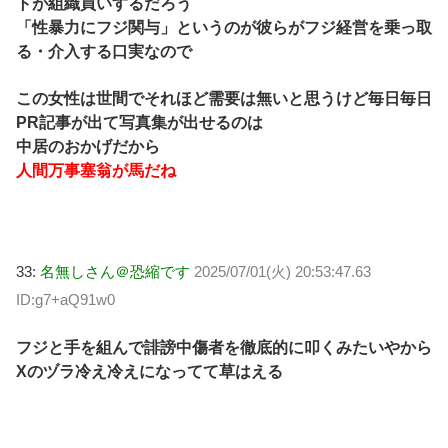
トが組織買いするだろう
「性暴力にフジ関与」というのが彼らがフジ経営を乗っ取
る・介入する口実なので
この女性は世間でそれほど需要は無いと思うけど毎日毎日
PR記事が出て写真集が出せるのは
中居のおかげだから
人間万事塞翁が馬だね
33:
名無しさん＠恐縮です
2025/07/01(火) 20:53:47.63
ID:g7+aQ91w0
フジと手を組んで誹謗中傷者を徹底的に叩くみたいやから
Xのヅラ冷え冷えになってて草はえる