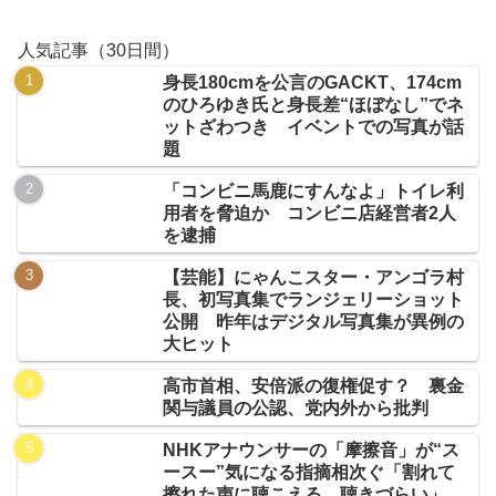
人気記事（30日間）
身長180cmを公言のGACKT、174cm
のひろゆき氏と身長差“ほぼなし”でネ
ットざわつき イベントでの写真が話
題
「コンビニ馬鹿にすんなよ」トイレ利
用者を脅迫か コンビニ店経営者2人
を逮捕
【芸能】にゃんこスター・アンゴラ村
長、初写真集でランジェリーショット
公開 昨年はデジタル写真集が異例の
大ヒット
高市首相、安倍派の復権促す？ 裏金
関与議員の公認、党内外から批判
NHKアナウンサーの「摩擦音」が“ス
ースー”気になる指摘相次ぐ「割れて
擦れた声に聴こえる。聴きづらい」