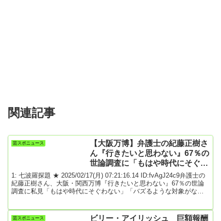
関連記事
【大阪万博】弁護士の紀藤正樹さ
芸スポニュース
ん『行きたいと思わない』67％の
世論調査に「もはや時代にそぐわ
ない」
1: 七波羅探題 ★ 2025/02/17(月) 07:21:16.14 ID:fvAgJ24c9弁護士の
紀藤正樹さん、大阪・関西万博『行きたいと思わない』67％の世論
調査に私見「もはや時代にそぐわない」「バズるような対象がない
と…」中日新聞2025年2月16日 21時47分弁護士の紀藤正樹さんが１
６日、自身のＸ（旧ツイッター）を更新。４月１３日の開幕まで２
カ月を切った大阪・関西万博について、「行きたいとは思わない」
ビリー・アイリッシュ 巨額報酬
芸スポニュース