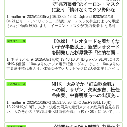
という人が３分の２を占めた世論調査を毎日新聞が報じたのに反応
で“兆万長者”のイーロン・マスク
して、私見をつづった...
に怒り「情けなくてクソ野郎な臆
病者」
1: muffin ★ 2025/11/18(火) 16:12:08.48 ID:IDqEbntT92025/11/18
04:21ビリー・アイリッシュ（23歳）が、テスラの株主によって承認
された巨額報酬案により、イーロン・マスクが“兆万長者”になる可能
性が報じられたことを受け、インスタグラムストーリーで激しい言
葉を投げかけた。ビリーはマスクを「情けなくてクソ野郎な臆病
者」と呼び、富の蓄積に怒りを表明している。社会運動「マイ・ヴ
【体操】「レオタードを着たくな
芸スポニュース
ォイス，マイ・チョイス」が発信したインスタグラムのカルーセル
い子が半数以上」新型レオタード
を再共有...
を開発した杉原愛子「性的な面の
予防にもなる」★2
1: ネギうどん ★ 2025/09/17(水) 19:48:10.04 ID:gnxk/plf910年ぶりの
NHK杯優勝、10年ぶりのアジア選手権金メダル、そして、6年ぶりの
世界選手権代表入り。体操女子でオリンピックに2大会出場したベテ
ラン、杉原愛子(TRyAS)の進撃が止まらない。【写真】「性的な面の
予防にもなる」新型レオタード（アイタード）を着用して演技を行
う杉原愛子の現在の姿。初々しい15歳の頃の演技写真に、リオ＆東
NHK 大みそか「紅白歌合戦」
芸スポニュース
京五輪での華麗な演技の数々。自ら開発したスパッツ型のユニフォ
への嵐、サザン、矢沢永吉、松任
ーム「アイタ...
谷由実、中森明菜らへの出演交渉
にコメント「継続的に交渉させて
1: muffin ★ 2025/11/19(水) 15:31:30.20 ID:rQDusFY6911/19(水)
いただく」
15:22NHKが19日、東京・渋谷の同局で定例メディア総局長会見を行
い、大みそかの「第76回NHK紅白歌合戦」（後7・20）について、来
年で活動終了を発表している嵐や、注目アーティストの出演につい
て言及した。同局は14日に今年の出場歌手、紅白両組で37組、特別
企画で2組の計39組を発表。NFRUITS ZIPPER、ちゃんみな、
《仲間たちが次々離散》中居正広
芸スポニュース