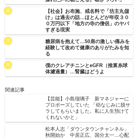
【社会】お布施、戒名料で「坊主丸儲
け」は過去の話…ほとんどが年収３０
０万円以下「地方の寺の僧侶」のヤバ
すぎる現実
糖尿病を抱えて…50肩の激しい痛みを
経験して改めて健康のありがたみを知
る
僕のクレアチニンとeGFR（推算糸球
体濾過量）…腎臓はどうよ
関連記事
【芸能】小島瑠璃子 新マネジャーに
プロポーズしていた 「幼なじみに脱サ
ラしてもらいました。私に人生預けて
くれないかと」
松本人志「ダウンタウンチャンネル」
秋開始か 中居正広、国分太一…心配