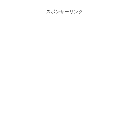
が、7日間の海外旅行を経て、最終日に“結婚”か“別れ”を決断する結婚
決断リアリティ番組。前シーズンに引き続き、さや香・新山とヒコ
ロ...
スポンサーリンク