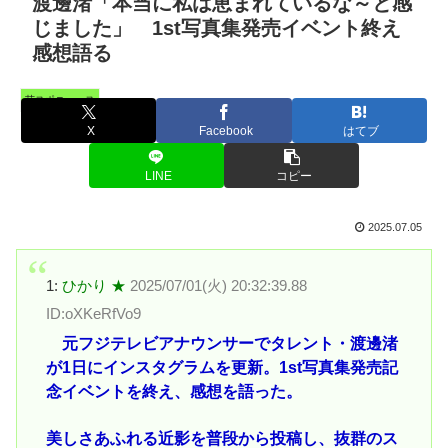
渡邊渚「本当に私は恵まれているな～と感
じました」 1st写真集発売イベント終え
感想語る
芸スポニュース
X
Facebook
はてブ
LINE
コピー
2025.07.05
1:
ひかり ★
2025/07/01(火) 20:32:39.88
ID:oXKeRfVo9
元フジテレビアナウンサーでタレント・渡邊渚
が1日にインスタグラムを更新。1st写真集発売記
念イベントを終え、感想を語った。
美しさあふれる近影を普段から投稿し、抜群のス