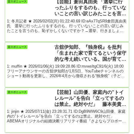
【芸能】倉田真由美 「選挙に行
芸スポニュース
インスタグラムを更新。本音を明かした。村瀬は逆転を狙った3回
ったふりをするのも、行っていな
目、トリプルコー...
いことの言い訳じみたことを言う
のも、恥ずかしくないですか？」
1: 冬月記者 ★ 2026/02/02(月) 01:22:40.69 ID:eAx77qSR9倉田真由美
氏 選挙に行ったふりをするのも、行っていないことの言い訳じみ
たことを言うのも、恥ずかしくないですか？→選挙、行きましょう
漫画家の倉田真由美氏が３０日、Ｘで衆院選（２月８日投開票）へ
の投票を呼びかけた。倉田氏は「選挙が終わって、「どこに入れ
た？」などという会話の際、行ったふりをするのも、行っていない
古舘伊知郎、『独身税』を批判
芸スポニュース
ことの言い訳じみたことを言うのも、恥ずかしくないですか？選
「生まれた家で育てるという保守
挙、行きましょう」と投稿。別のＸで「『...
的な考え続いている。国が育てる
という思想やらねば少子化止まら
1: muffin ★ 2026/01/06(火) 19:09:28.86 ID:mvwsItgC91/6(火) 18:00
ない」
フリーアナウンサーの古舘伊知郎が1月5日、YouTubeチャンネルの
ショート動画を更新し、2026年4月から徴収される“独身税”（子ど
も・子育て支援金制度）について私見を述べた。古舘は「独身税、
今年4月からスタートについて」と切り出し、「全く話にならんと思
っています」と断じた。続けて「例えば年収800万円の人がいるとし
【芸能】山田優、家庭内の”トイ
芸スポニュース
て、その人は月あたり767円徴収される。収入によって開き...
レルール”を告白「立ってするの
は禁止。絶対やだ」 藤本美貴
「私も旦那さんに座ってしてっ
1: jinjin ★ 2025/07/11(金) 23:28:31.71 ID:DgB9WW6C9山田優、家庭
て」
内の”トイレルール”を告白「立ってするのは禁止。絶対やだ」
ABEMAオリジナルの結婚決断リアリティ番組『さよならプロポーズ
via スペイン』最終話が、7月10日（木）20時45分より放送された。
今作は、交際しながらもなかなか結婚に踏み切れない2組のカップル