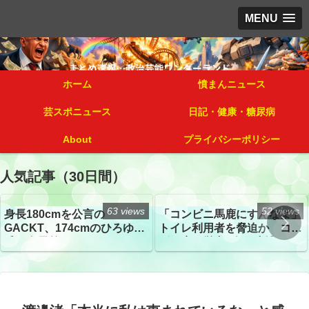
MENU
ホーム
憤まんニュース
芸スポニュース
日記・健康・糖尿病
About
プライバシーポリシー
人気記事（30日間）
63 views
52 views
身長180cmを公言の
「コンビニ馬鹿にすんなよ」
GACKT、174cmのひろゆき
トイレ利用者を脅迫か コン
氏と身長差“ほぼなし”でネッ
ビニ店経営者2人を逮捕
トざわつき イベントでの写
真が話題