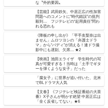
な〝外的要因〟
【芸能】武田鉄矢、中居正広の性加害
問題へのコメントに“時代錯誤”の批判
殺到… フジテレビの“起用責任”問わ
れる恐れも
《降板の申し出が》「平手友梨奈は出
ません」ムロツヨシの「弁護士ドラ
マ」から“バディ”が消える！連ドラ撮
影中にも遅刻、欠席… ★2
【映画】池田エライザ 学生時代の写
真が可愛すぎる！当時は「土手でギタ
ーを弾くような女子」だった
「腐女子」に世界が追い付いた、北米
でBLドラマ大人気
【文春】《フジテレビ検証番組の大茶
番》X子さんが明かす絶望 中居正広は
「全く反省してない」★6