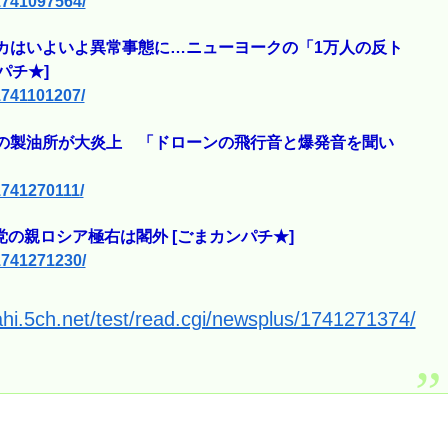
/1741097564/
カはいよいよ異常事態に…ニューヨークの「1万人の反ト
パチ★]
/1741101207/
級の製油所が大炎上 「ドローンの飛行音と爆発音を聞い
/1741270111/
の親ロシア極右は閣外 [ごまカンパチ★]
/1741271230/
ahi.5ch.net/test/read.cgi/newsplus/1741271374/