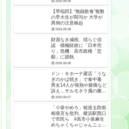
2026.08.08
【早稲田】“無銭飲食”複数
の早大生が関与か 大学が
異例の注意喚起
2026.08.08
財源なき減税、揺らぐ信
認 積極財政に「日本売
り」危機 高市政権「悲
願」に固執
2026.08.08
ドン・キホーテ露店「うな
ぎのかば焼き」で食中毒
男女14人が発熱や腹痛など
訴え…サルモネラ属の菌検
出
2026.08.07
「小泉やめろ」核巡る防衛
相発言を批判、横浜駅西口
で市民ら #高市小泉麻生
めちゃくちゃじゃんニュー