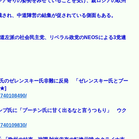
シア寄りの姿勢をみせていることを受け、親ロシアの欧州
識され、中道陣営の結集が促されている側面もある。
道左派の社会民主党、リベラル政党のNEOSによる3党連
プ氏のゼレンスキー氏非難に反発 「ゼレンスキー氏とプー
★]
/1740108490/
ンプ氏に「プーチン氏に甘く出るなと言うつもり」 ウク
/1740109830/