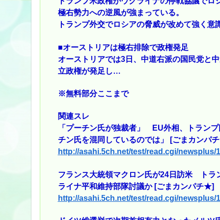
トランプ米政権がウクライナの停戦協議でロ
極右勢力への逆風が強まっている。
トランプ外交でロシアの脅威が改めて強く意
■オーストリアは極右排除で政権発足
オーストリアでは3日、中道右派の国民党と中
立政権が発足し…
※無料部分ここまで
関連スレ
「プーチン氏が独裁者」 EU外相、トラン
チン氏を混同しているのでは」 [ごまカンパチ
http://asahi.5ch.net/test/read.cgi/newsplus
フランス大統領マクロン氏が24日訪米 トラ
ライナ平和維持部隊討議か [ごまカンパチ★]
http://asahi.5ch.net/test/read.cgi/newsplus