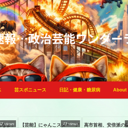
ス
芸スポニュース
日記・健康・糖尿病
About
52 views
43 views
んなよ」
【芸能】にゃんこスター・ア
高市首相、安倍派の