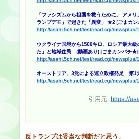
http://asahi.5ch.net/test/read.cgi/newsplus
「ファシズムから祖国を救うために」 アメリ
ランプデモ」で起きた「異変」 ★2 [ごまカン
http://asahi.5ch.net/test/read.cgi/newsplus
ウクライナ国境から1500キロ、ロシア最大
た」と地域住民 (動画あり) [ごまカンパチ★]
http://asahi.5ch.net/test/read.cgi/newsplus
オーストリア、3党による連立政権発足 第1党
http://asahi.5ch.net/test/read.cgi/newsplus
引用元:
https://as
反トランプは妥当な判断だと思う。