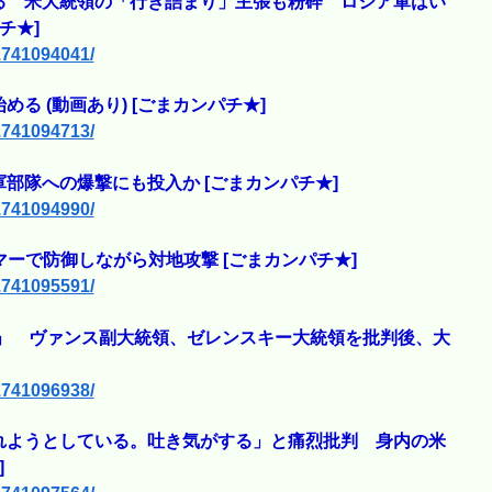
る 米大統領の「行き詰まり」主張も粉砕 ロシア軍はい
チ★]
/1741094041/
 (動画あり) [ごまカンパチ★]
/1741094713/
部隊への爆撃にも投入か [ごまカンパチ★]
/1741094990/
マーで防御しながら対地攻撃 [ごまカンパチ★]
/1741095591/
者」 ヴァンス副大統領、ゼレンスキー大統領を批判後、大
/1741096938/
れようとしている。吐き気がする」と痛烈批判 身内の米
]