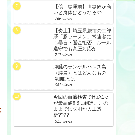
【僕、糖尿病】血糖値が高
いと身体はどうなるの
766 views
【炎上】埼玉県蕨市の二郎
系「豚ラーメン」常連客に
も暴言・返金拒否 ルール
遵守でも高圧対応か
717 views
膵臓のランゲルハンス島
（膵島）とはどんなもの
β細胞とは
683 views
今回の血液検査でHbA1ｃ
が最高値8.3に到達。この
ままでは失明か人工透
な
析????
623 views