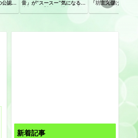
の公認、
音」が“スースー”気になる指
「坊主丸儲け」は過
摘相次ぐ「割れて擦れた声に
ほとんどが年収３０
聴こえる。聴きづらい」
下「地方の寺の僧侶
すぎる現実
新着記事