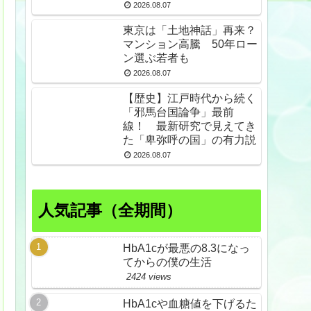
スdeプロテスト
2026.08.07
東京は「土地神話」再来？
マンション高騰 50年ロー
ン選ぶ若者も
2026.08.07
【歴史】江戸時代から続く
「邪馬台国論争」最前
線！ 最新研究で見えてき
た「卑弥呼の国」の有力説
2026.08.07
人気記事（全期間）
HbA1cが最悪の8.3になっ
てからの僕の生活
2424 views
HbA1cや血糖値を下げるた