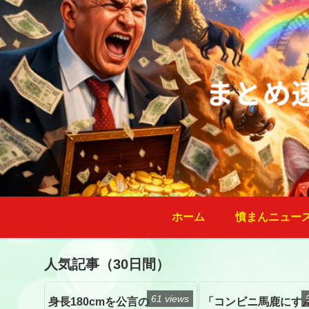
ホーム
憤まんニュー
人気記事（30日間）
61 views
身長180cmを公言の
「コンビニ馬鹿にす