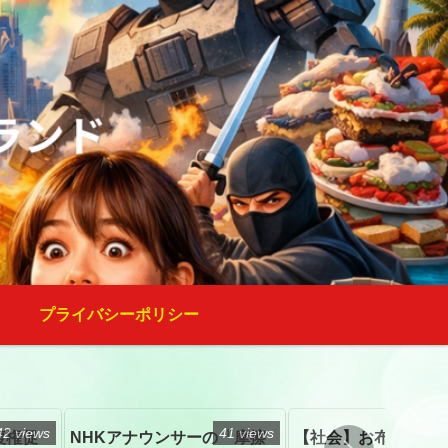
プライバシーポリシー
42 views
41 views
復権促
NHKアナウンサーの「摩擦
【社会】お布施、戒