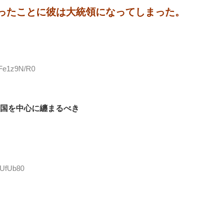
ったことに彼は大統領になってしまった。
:Fe1z9N/R0
国を中心に纏まるべき
VUfUb80