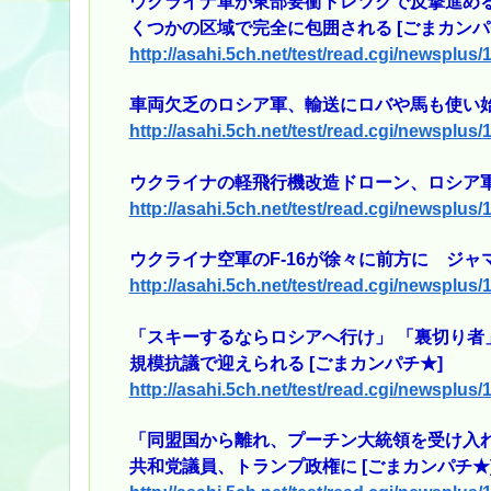
ウクライナ軍が東部要衝トレツクで反撃進め
くつかの区域で完全に包囲される [ごまカンパ
http://asahi.5ch.net/test/read.cgi/newsplus
車両欠乏のロシア軍、輸送にロバや馬も使い始める
http://asahi.5ch.net/test/read.cgi/newsplus
ウクライナの軽飛行機改造ドローン、ロシア軍
http://asahi.5ch.net/test/read.cgi/newsplus
ウクライナ空軍のF-16が徐々に前方に ジャ
http://asahi.5ch.net/test/read.cgi/newsplus
「スキーするならロシアへ行け」 「裏切り
規模抗議で迎えられる [ごまカンパチ★]
http://asahi.5ch.net/test/read.cgi/newsplus
「同盟国から離れ、プーチン大統領を受け入
共和党議員、トランプ政権に [ごまカンパチ★