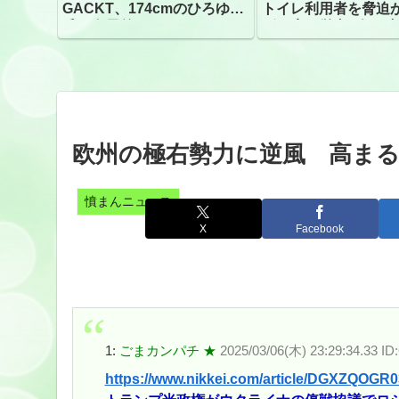
GACKT、174cmのひろゆき
トイレ利用者を脅迫
氏と身長差“ほぼなし”でネッ
ビニ店経営者2人を逮
トざわつき イベントでの写
真が話題
欧州の極右勢力に逆風 高ま
憤まんニュース
X
Facebook
1:
ごまカンパチ ★
2025/03/06(木) 23:29:34.33 
https://www.nikkei.com/article/DGXZQOG