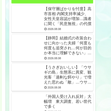
【保守層ばかりを忖度】高
市首相 内閣支持率減少、
女性天皇容認が増加…識者
に聞く「民意無視」の代償
2026.08.08
【静岡】結婚式の衣装合わ
せに向かった夫婦「何度も
何度も追突され…何が目的
か本当に理解できない」東
名高速で続いた約1.7キロ
2026.08.08
の追突
【うさぎおいしい】「ウサ
ギの島」生態系に異変、観
光客「過剰な餌やり」で増
えた思わぬ「敵」…ウサギ
襲い口でくわえる姿も 大
2026.08.08
久野島
「外国人受け入れ反対」大
幅増 東大調査、若い世代
で多く