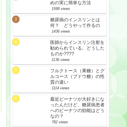
めの実に簡単な方法
1598 views
糖尿病のインスリンとは
何？ どうやって作るの
1436 views
医師からインスリン注射を
勧められている。どうした
ものか????
1136 views
フルクトース（果糖）とグ
ルコース（ブドウ糖）の性
質の違い
1114 views
最近ピーナツが大好きにな
ったんだけど、糖尿病患者
へのピーナツの効能はどう
なの？
782 views