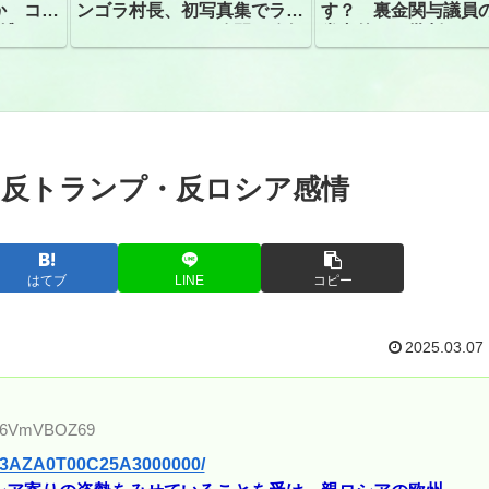
か コン
ンゴラ村長、初写真集でラン
す？ 裏金関与議員
捕
ジェリーショット公開 昨年
党内外から批判
はデジタル写真集が異例の大
ヒット
る反トランプ・反ロシア感情
はてブ
LINE
コピー
2025.03.07
ID:6VmVBOZ69
R03AZA0T00C25A3000000/