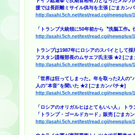
ドイツ総選挙で次期首相有力となったメルツ氏
援では長距離ミサイル供与を主張 [ごまカンパ
http://asahi.5ch.net/test/read.cgi/newsplus
「トランプ大統領に50年前から〝洗脳工作〟仕
http://asahi.5ch.net/test/read.cgi/newsplus
トランプは1987年にロシアのスパイとして採
フスタン諜報部長のムサエフ氏主張 ★2 [ごま
http://asahi.5ch.net/test/read.cgi/newsplus
「世界は狂ってしまった。年を取った2人の“
人の”本音”を聞いた ★2 [ごまカンパチ★]
http://asahi.5ch.net/test/read.cgi/newsplus
「ロシアのオリガルヒはとてもいい人」 トラン
「トランプ・ゴールドカード」販売 [ごまカン
http://asahi.5ch.net/test/read.cgi/newsplus