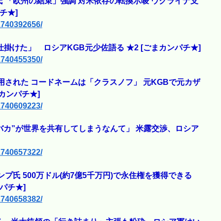
 「欧州の結束」強調 対米依存の転換示唆 ウクライナ支
チ★]
/1740392656/
掛けた」 ロシアKGB元少佐語る ★2 [ごまカンパチ★]
/1740455350/
用された コードネームは「クラスノフ」 元KGBで元カザ
カンパチ★]
/1740609223/
バカ”が世界を共有してしまうなんて」 米露交渉、ロシア
/1740657322/
プ氏 500万ドル(約7億5千万円)で永住権を獲得できる
パチ★]
/1740658382/