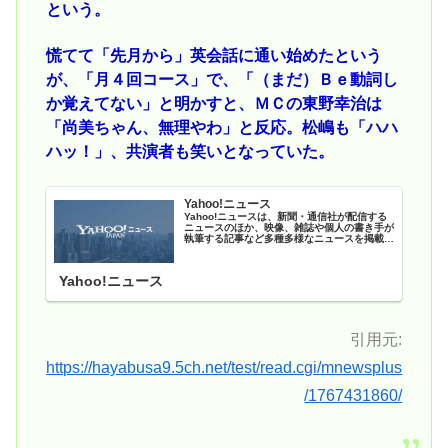
という。
慌てて「先月から」英会話に通い始めたという
が、「月４回コース」で、「（まだ）Ｂｅ動詞し
か覚えてない」と明かすと、ＭＣの東野幸治は
「尚美ちゃん、無理やわ」と反応。松嶋も「ハハ
ハッ！」、共演者も笑いとなっていた。
Yahoo!ニュース
Yahoo!ニュースは、新聞・通信社が配信する
ニュースのほか、映像、雑誌や個人の書き手が
執筆する記事など多種多様なニュースを掲載し
ています。
Yahoo!ニュース
引用元:
https://hayabusa9.5ch.net/test/read.cgi/mnewsplus
/1767431860/