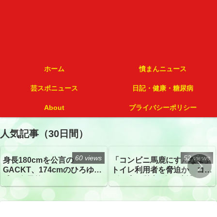
ホーム
憤まんニュース
芸スポニュース
日記・健康・糖尿病
About
プライバシーポリシー
人気記事（30日間）
60 views
52 views
身長180cmを公言の
「コンビニ馬鹿にすんなよ」
GACKT、174cmのひろゆき
トイレ利用者を脅迫か コン
氏と身長差“ほぼなし”でネッ
ビニ店経営者2人を逮捕
トざわつき イベントでの写
真が話題