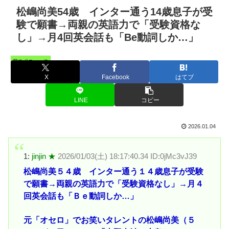
松嶋尚美54歳 インター通う14歳息子が受
験で願書→両親の英語力で「受験資格な
し」→月4回英会話も「Be動詞しか…」
芸スポニュース
X
Facebook
はてブ
LINE
コピー
2026.01.04
1:
jinjin ★
2026/01/03(土) 18:17:40.34 ID:0jMc3vJ39
松嶋尚美５４歳 インター通う１４歳息子が受験
で願書→両親の英語力で「受験資格なし」→月４
回英会話も「Ｂｅ動詞しか…」
元「オセロ」でお笑いタレントの松嶋尚美（５