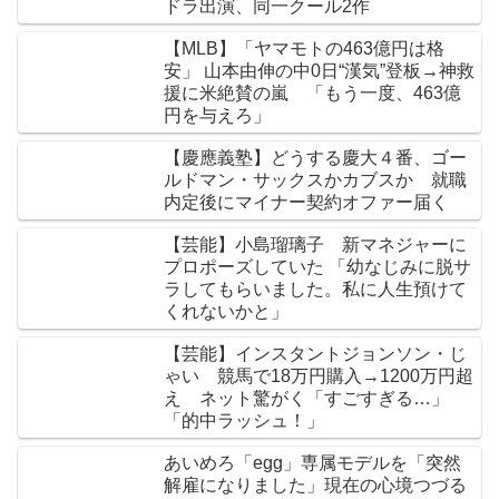
ドラ出演、同一クール2作
【MLB】「ヤマモトの463億円は格
安」 山本由伸の中0日“漢気”登板→神救
援に米絶賛の嵐 「もう一度、463億
円を与えろ」
【慶應義塾】どうする慶大４番、ゴー
ルドマン・サックスかカブスか 就職
内定後にマイナー契約オファー届く
【芸能】小島瑠璃子 新マネジャーに
プロポーズしていた 「幼なじみに脱サ
ラしてもらいました。私に人生預けて
くれないかと」
【芸能】インスタントジョンソン・じ
ゃい 競馬で18万円購入→1200万円超
え ネット驚がく「すごすぎる…」
「的中ラッシュ！」
あいめろ「egg」専属モデルを「突然
解雇になりました」現在の心境つづる