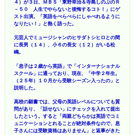
４）が３日、ＭＢＳ「東野幸治＆寺島しのぶのＲ
－５０ 人生でやらないと後悔するコト！」にゲ
スト出演。「英語をぺらぺらにしゃべれるように
なりたい！」と熱く語った。
元芸人でミュージシャンのヒサダトシヒロとの間
に長男（１４）、小６の長女（１２）がいる松
嶋。
「息子は２歳から英語」で「インターナショナル
スクール」に通っており、現在、「中学２年生。
（２５年）１０月から受験シーズン入ったの」と
説明した。
高校の願書では、父母の英語レベルについても質
問があり、「話せない」にチェックを入れて提出
したという。すると「両親どちらかは英語でコミ
ュニケーションとれることが絶対条件なので、息
子さんには受験資格はありません」と返事がきた