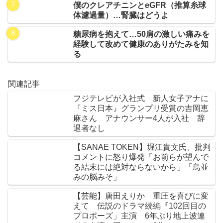
僕のクレアチニンとeGFR（推算糸球
体濾過量）…腎臓はどうよ
糖尿病を抱えて…50肩の激しい痛みを
経験して改めて健康のありがたみを知
る
関連記事
フジテレビが入社式 新人女子アナに
『ミス日本』グランプリ受賞の吉岡恵
麻さん アナウンサー4人が入社 辞
退者なし
【SANAE TOKEN】堀江貴文氏、批判
コメントに怒り爆発「お前らが望んで
る結末には絶対ならないから」「鳥並
みの脳みそ」
【芸能】唐田えりか 重圧を喜びに変
えて 伝説のドラマ続編『102回目の
プロポーズ」主演 6年ぶり地上波連