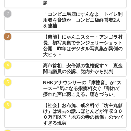
題
「コンビニ馬鹿にすんなよ」トイレ利
用者を脅迫か コンビニ店経営者2人
を逮捕
【芸能】にゃんこスター・アンゴラ村
長、初写真集でランジェリーショット
公開 昨年はデジタル写真集が異例の
大ヒット
高市首相、安倍派の復権促す？ 裏金
関与議員の公認、党内外から批判
NHKアナウンサーの「摩擦音」が“ス
ースー”気になる指摘相次ぐ「割れて
擦れた声に聴こえる。聴きづらい」
【社会】お布施、戒名料で「坊主丸儲
け」は過去の話…ほとんどが年収３０
０万円以下「地方の寺の僧侶」のヤバ
すぎる現実