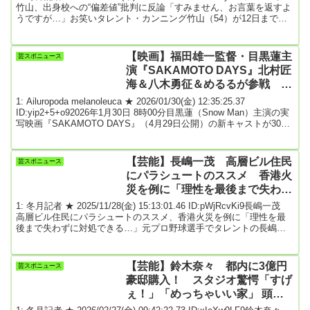
竹山、出身校への“偏差値”批判に反論「すみません、お言葉を返すよ
うですが…」お笑いタレント・カンニング竹山（54）が12日までに
公式X（旧ツイッター）を更新。自身の出身校への偏差値批判に反論
した。「国旗損壊罪」に関する発言で注目を集めている竹山。一部
で“ご意見番”を務めるには「最低でも偏差値50、60以上ないと」とい
【映画】福田雄一監督・目黒蓮主
芸スポニュース
った声があがっていた。この投稿を受けて、竹山は「すみません、
演『SAKAMOTO DAYS』北村匠
お言葉を返すよう...
海＆八木勇征＆めるるが参戦 殺
し屋界の最高戦力ORDERキャス
1: Ailuropoda melanoleuca ★ 2026/01/30(金) 12:35:25.37
ト発表
ID:yip2+5+o92026年1月30日 8時00分目黒蓮（Snow Man）主演の実
写映画『SAKAMOTO DAYS』（4月29日公開）の新キャストが30日
に発表され、北村匠海、八木勇征、生見愛瑠が、殺し屋界の最高戦
力「ORDER」を演じることが明らかになった。本作は、「週刊少年
ジャンプ」で連載中の鈴木祐斗による人気漫画を『銀魂』シリーズ
【芸能】長嶋一茂 高層ビル住民
芸スポニュース
を手掛けた福田雄一の監督・脚本で実写映画化。...
にパラシュートのススメ 香港火
災を例に「理性を最後まで失わず
に対処できる…」★2
1: 冬月記者 ★ 2025/11/28(金) 15:13:01.46 ID:pWjRcvKi9長嶋一茂
高層ビル住民にパラシュートのススメ、香港火災を例に「理性を最
後まで失わずに対処できる…」元プロ野球選手でタレントの長嶋一
茂（59）が28日、コメンテーターを務める同局「羽鳥慎一モーニン
グショー」（月～金曜前8・00）に出演。香港北部・新界地区大埔の
高層住宅群で外壁の補修工事中に起きた大規模火災についてコメン
【芸能】鈴木奈々 都内に3億円
芸スポニュース
トした。大規模火災は28日も消火活動が続いた。建物内部は損傷が
豪邸購入！ スタジオ驚愕「すげ
激しく危険性が高いため消...
ぇ！」「めっちゃいい家」 頭金
も衝撃金額 21年に離婚