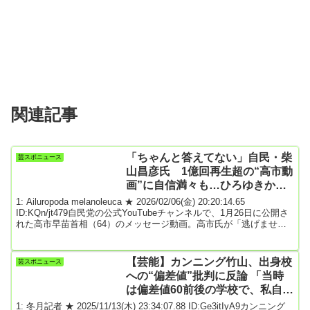
関連記事
「ちゃんと答えてない」自民・柴
芸スポニュース
山昌彦氏 1億回再生超の“高市動
画”に自信満々も…ひろゆきから
の広告費追及に“曖昧回答”で疑問
1: Ailuropoda melanoleuca ★ 2026/02/06(金) 20:20:14.65
の声
ID:KQn/jt479自民党の公式YouTubeチャンネルで、1月26日に公開さ
れた高市早苗首相（64）のメッセージ動画。高市氏が「逃げませ
ん。ぶれません。決断します」「日本列島を、強く豊かに」など
と、30秒の尺のなかで力強く訴える内容だ。注目を集めているの
は、驚異的な再生回数。2月4日に1億回再生を突破し、6日17時時点
【芸能】カンニング竹山、出身校
芸スポニュース
で1.3億回再生を超えるなど現在も数字は伸び続けている。（略）同
への“偏差値”批判に反論 「当時
日...
は偏差値60前後の学校で、私自身
は卒業時は63～65あたり」★2
1: 冬月記者 ★ 2025/11/13(木) 23:34:07.88 ID:Ge3itIyA9カンニング