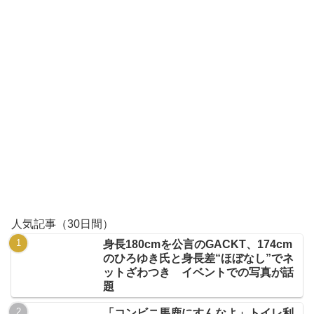
人気記事（30日間）
身長180cmを公言のGACKT、174cm
のひろゆき氏と身長差“ほぼなし”でネ
ットざわつき イベントでの写真が話
題
「コンビニ馬鹿にすんなよ」トイレ利