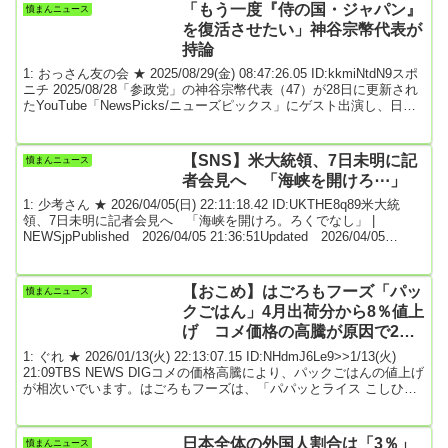
の共用部には市内を一望できるスカイビューラウンジが設けられ、
「もう一度『侍の国・ジャパン』
憤まんニュース
「旭川家具」でコーディネートされたホテルのような空間が広がっ
を復活させたい」神谷宗幣代表が
ています。総戸数は１５１戸で、２８...
持論
1: おっさん友の会 ★ 2025/08/29(金) 08:47:26.05 ID:kkmiNtdN9スポ
ニチ 2025/08/28「参政党」の神谷宗幣代表（47）が28日に更新され
たYouTube「NewsPicks/ニューズピックス」にゲスト出演し、日本
について語る場面があった。メディアアーティスト・落合陽一氏と
の対談企画。そこで視聴者から「外国の首脳たちに“日本はこんな国
である”と一言で伝えようと思ったら、どんな言葉を選びますか?」と
【SNS】米大統領、7日未明に記
憤まんニュース
いう質問が寄せられた。これに神谷氏は「そうですね。日本は...
者会見へ 「海峡を開けろ⋯」
1: 少考さん ★ 2026/04/05(日) 22:11:18.42 ID:UKTHE8q89米大統
領、7日未明に記者会見へ 「海峡を開けろ。ろくでなし」 |
NEWSjpPublished 2026/04/05 21:36:51Updated 2026/04/05
21:46:34イラン情勢について演説するトランプ米大統領＝1日、ワシ
ントンのホワイトハウス（ロイター＝共同）【ワシントン共同】ト
ランプ米大統領は5日、交流サイト（SNS）で、イラン情勢を巡り、
【おこめ】はごろもフーズ「パッ
憤まんニュース
6日午後1時（日本時間7日午前2時）...
クごはん」4月出荷分から8％値上
げ コメ価格の高騰が原因で2年
連続値上げを決定
1: ぐれ ★ 2026/01/13(火) 22:13:07.15 ID:NHdmJ6Le9>>1/13(火)
21:09TBS NEWS DIGコメの価格高騰により、パックごはんの値上げ
が相次いでいます。はごろもフーズは、「パパッとライス こしひか
り」シリーズあわせて10品について、4月1日の出荷分から8％値上げ
すると発表しました。「パパッとライス こしひかり」や「パパッと
ライス やんわかごはんこしひかり」の200グラムは、税抜き262円か
日本全体の外国人割合は「3％」
憤まんニュース