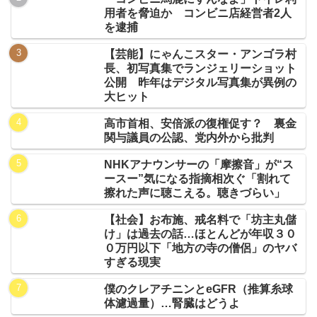
用者を脅迫か コンビニ店経営者2人
を逮捕
【芸能】にゃんこスター・アンゴラ村
長、初写真集でランジェリーショット
公開 昨年はデジタル写真集が異例の
大ヒット
高市首相、安倍派の復権促す？ 裏金
関与議員の公認、党内外から批判
NHKアナウンサーの「摩擦音」が“ス
ースー”気になる指摘相次ぐ「割れて
擦れた声に聴こえる。聴きづらい」
【社会】お布施、戒名料で「坊主丸儲
け」は過去の話…ほとんどが年収３０
０万円以下「地方の寺の僧侶」のヤバ
すぎる現実
僕のクレアチニンとeGFR（推算糸球
体濾過量）…腎臓はどうよ