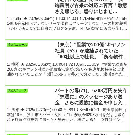
端義明が古巣の対応に苦言「敵意
さえ感じる」怒りにじませ
「NHKには二度と行かない…先
1: muffin ★ 2026/02/06(金) 18:03:14.00 ID:VkvNmNt192026年2月6日
輩に対しあまりにも失礼」
14時9分元NHKアナウンサーで現在はフリーアナウンサーの川端義明
（74）が6日までに自身のブログを更新。NHKの対応に苦言を呈し
wwwwwwwww
た。川端アナは「ある時、新たなアナウンス室長に挨拶に行こうと
放送センターを尋ねた。それまでは我々OBも書類一枚書けば懐かし
い職場、アナウンス室に入れたのだが、この日はアナウンス室に入
【東京】“副業で200億”キヤノン
憤まんニュース
れてくれなくて、外部の客扱いで応接室に通された」と、NHK放送
社員（53）が逮捕されていた…
センタ...
「60社以上で社長」「所有物件
100超え」大規模すぎる副業の実
1: 樽悶 ★ 2025/03/06(木) 18:49:41.72 ID:lakJLGdC9 “副業で総資産
態
200億”のキヤノン社員が消費税法違反の疑いで東京地検特捜部に逮
捕されていたことが「 週刊文春 」の取材で分かった。逮捕されたの
は、A容疑者（53）。社会部記者がその容疑を解説する。「消費税お
よそ7200万円の還付を不正に受け、さらに8800万円の還付を受けよ
うとしたとして逮捕されました。計7つの会社を使い、金の売買や賃
パートの母(71)、6208万円を失う
憤まんニュース
貸用の物件取得など架空の売買を装っていたと見られています。テ
「抽選に」のメッセージあり送
レビや新聞...
金、さらに親族に借金を申し入
れ… 「警察に相談を」と助言さ
1: 煮卵 ★ 2025/12/20(土) 09:48:29.86 ID:SxslDdCe9 埼玉県警狭山
れ発覚
署は16日、狭山市のパート女性（71）が現金6208万円をだまし取ら
れる投資詐欺被害に遭ったと発表した。署によると、女性はインタ
ーネット上の広告をクリックし、7月中旬～11月中旬ごろ、交流サイ
ト（SNS）を通じて「サイト上の機関口座のお金を運用して、投資
や入出金ができる」「IPOの抽選に当選すれば、ほぼ利益が確定す