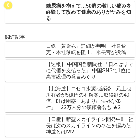
糖尿病を抱えて…50肩の激しい痛みを
経験して改めて健康のありがたみを知
る
関連記事
日鉄「黄金株」詳細が判明 社名変
更・本社移転を阻止、米長官が投稿
【速報】 中国国営新聞社 「日本はすで
に代価を支払った」 中国SNSで1位に
高市総理の発言めぐり
【北海道】ニセコ水源地訴訟、元土地
所有者が5億円の和解案…取得額の40
倍、町は困惑「あまりに法外な条
件」 22万人分の嘆願署名も ★2
【日産】新型スカイライン開発中!! 社
長は次のスカイラインの存在を認めた
神道とは!?!?