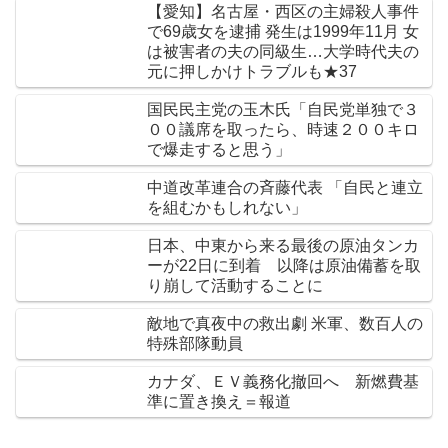
【愛知】名古屋・西区の主婦殺人事件
で69歳女を逮捕 発生は1999年11月 女
は被害者の夫の同級生…大学時代夫の
元に押しかけトラブルも★37
国民民主党の玉木氏「自民党単独で３
００議席を取ったら、時速２００キロ
で爆走すると思う」
中道改革連合の斉藤代表 「自民と連立
を組むかもしれない」
日本、中東から来る最後の原油タンカ
ーが22日に到着 以降は原油備蓄を取
り崩して活動することに
敵地で真夜中の救出劇 米軍、数百人の
特殊部隊動員
カナダ、ＥＶ義務化撤回へ 新燃費基
準に置き換え＝報道