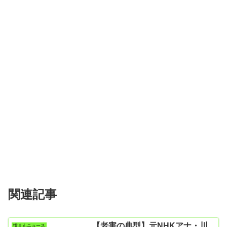
関連記事
【老害の典型】元NHKアナ・川
憤まんニュース