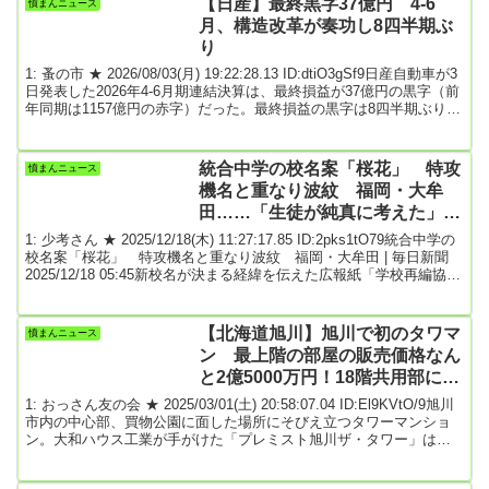
【日産】最終黒字37億円 4-6
憤まんニュース
る」などとメッセージを受け取った。信じた女性は21回にわたり、
月、構造改革が奏功し8四半期ぶ
インターネットバ...
り
1: 蚤の市 ★ 2026/08/03(月) 19:22:28.13 ID:dtiO3gSf9日産自動車が3
日発表した2026年4-6月期連結決算は、最終損益が37億円の黒字（前
年同期は1157億円の赤字）だった。最終損益の黒字は8四半期ぶり。
構造改革が奏功したほかリストラ費用も軽減した。円安も損益の改
善に寄与した。最終損益は市場予想の平均（QUICKコンセンサス、
36億円の赤字）より改善した。売上高は10%増の2兆9642億円で、営
統合中学の校名案「桜花」 特攻
憤まんニュース
業損益は778億円の黒字（前年同期は791億円の赤字）だった。...
機名と重なり波紋 福岡・大牟
田……「生徒が純真に考えた」と
賛成意見も市民団体などが疑問の
1: 少考さん ★ 2025/12/18(木) 11:27:17.85 ID:2pks1tO79統合中学の
声 ★2
校名案「桜花」 特攻機名と重なり波紋 福岡・大牟田 | 毎日新聞
2025/12/18 05:45新校名が決まる経緯を伝えた広報紙「学校再編協議
会だより」＝2025年12月17日午後5時半ごろ撮影2027年4月を予定す
る福岡県大牟田市立中2校の統合校名案が、桜の咲く土地柄にちなみ
「桜花（おうか）」と決まった。しかし、市民団体などから「桜花
【北海道旭川】旭川で初のタワマ
憤まんニュース
は太平洋戦争中の特攻機名」として校名案に疑問の声が上がっ...
ン 最上階の部屋の販売価格なん
と2億5000万円！18階共用部には
市内一望できるラウンジも
1: おっさん友の会 ★ 2025/03/01(土) 20:58:07.04 ID:El9KVtO/9旭川
市内の中心部、買物公園に面した場所にそびえ立つタワーマンショ
ン。大和ハウス工業が手がけた「プレミスト旭川ザ・タワー」は高
さ９０ｍ、地上２５階・地下１階建てで、旭川市で最も高い建物に
なります。最上階の部屋の販売価格は２億５０００万円で、１８階