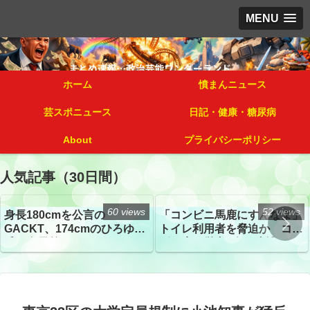
MENU
ホーム
憤まんニュース
芸スポニュース
日記・健康・糖尿病
About
プライバシーポリシー
人気記事（30日間）
60 views
52 views
身長180cmを公言の
「コンビニ馬鹿にすんなよ」
GACKT、174cmのひろゆき
トイレ利用者を脅迫か コン
氏と身長差“ほぼなし”でネッ
ビニ店経営者2人を逮捕
トざわつき イベントでの写
真が話題