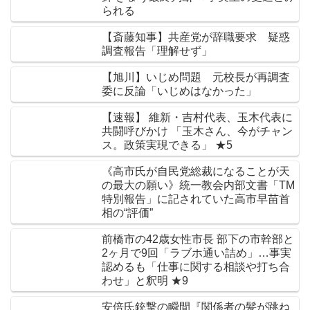
られる
【斎藤知事】共産党が辞職要求 疑惑
調査報告「理解せず」
【旭川】いじめ問題 元校長が再調査
委に反論「いじめはなかった」
【速報】 維新・吉村代表、玉木代表に
共闘呼びかけ 「玉木さん、今がチャン
ス。政策実現できる」 ★5
《高市氏が自民党総裁になることが天
の最大の願い》統一教会内部文書「TM
特別報告」に記されていた高市早苗首
相の“評価”
前橋市の42歳女性市長 部下の市幹部と
2ヶ月で9回「ラブホ通い詰め」…事実
認めるも「仕事に関する相談や打ち合
わせ」と釈明 ★9
安倍氏銃撃の瞬間『関係者の髪が跳ね