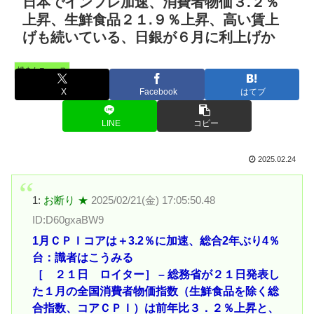
日本でインフレ加速、消費者物価３.２％
上昇、生鮮食品２１.９％上昇、高い賃上
げも続いている、日銀が６月に利上げか
憤まんニュース
X
Facebook
はてブ
LINE
コピー
2025.02.24
1:
お断り ★
2025/02/21(金) 17:05:50.48
ID:D60gxaBW9
1月ＣＰＩコアは＋3.2％に加速、総合2年ぶり4％
台：識者はこうみる
［ ２１日 ロイター］ – 総務省が２１日発表し
た１月の全国消費者物価指数（生鮮食品を除く総
合指数、コアＣＰＩ）は前年比３．２％上昇と、