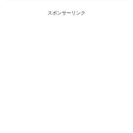
族の皆様に大変なご不安・ご迷惑をおかけしていることを心からお
わびしたい。本当に申し訳ございませんでした」日本医科大学武蔵
小杉病院は、開院から90年...
スポンサーリンク