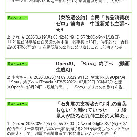
ニメーション動画の内容を一部紹介する環境意識が高く、先見性の
ある人々の究極のステイタスシンボルだったテスラ車だが、イーロ
ン・マスクCEOの政治姿勢や言動の影響で売れ行きも世間のイメー
ジも急激に悪化している。【アニメで解説】テスラの没落が止まら
【衆院選公約】自民「食品消費税
憤まんニュース
ない...株価は暴落、業績も行き詰った「時代遅れ企業」の行く末
ゼロ」前向き 中道新党も主張へ
は？株価は大暴落、業績も行き詰っ...
★6
1: ぐれ ★ 2026/01/19(月) 03:42:43.49 ID:5RRb0Ooj9>>1/18(日)
11:21配信時事通信自民党の鈴木俊一幹事長は18日、時限的な「食料
品の消費税率ゼロ」を衆院選の公約に盛り込むことに前向きな姿勢
を示した。公明党と新党「中道改革連合」を結成した立憲民主党の
安住淳幹事長も消費税減税を掲げる考えを強調した。いずれもNHK
の討論番組で発言した。自民と日本維新の会が昨年10月に交わした
OpenAI、「Sora」終了へ (動画
憤まんニュース
連立政権樹立の合意書には「飲食料品については2年間に限り消費税
生成AI)
の対象としない...
1: 少考さん ★ 2026/03/25(水) 09:05:19.94 ID:HWbBRkQ79OpenAI、
「Sora」終了へ - ITmedia NEWS2026年03月25日 06時42分 公開
米OpenAIは3月24日（現地時間）、「Soraアプリとのお別れを告げ
ます」とXで発表した。「近日中に、アプリとAPIのタイムラインを
含め、作品の保存に関する詳細などを共有する」としている。
sora@soraofficialappWe’re saying goodbye to the Sora ...
「石丸君の支援者が“お礼の言葉
憤まんニュース
もない”と離れていった」 元後
見人が語る石丸伸二氏の人望のな
さ 「大物たちも次々手を引いて
1: ぐれ ★ 2025/02/04(火) 09:55:38.90 ID:Nz+eR9dg9>>2/4(火) 6:07
いる」
配信デイリー新潮“政治屋の一掃”を掲げるSNSを駆使したネット選挙
の寵児として、昨夏の都知事選で2位に食い込んだ石丸伸二氏