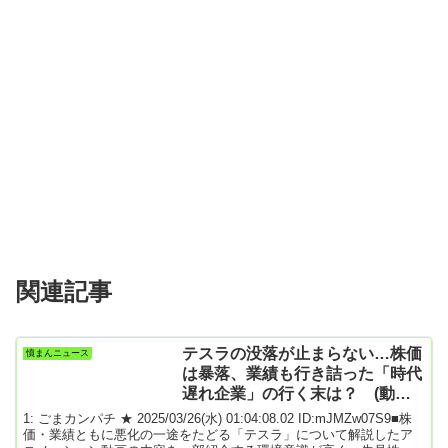
関連記事
テスラの没落が止まらない…株価
憤まんニュース
は暴落、業績も行き詰った「時代
遅れ企業」の行く末は？ (動画
あり)
1: ごまカンパチ ★ 2025/03/26(水) 01:04:08.02 ID:mJMZw07S9■株
価・業績ともに悪化の一途をたどる「テスラ」について解説したア