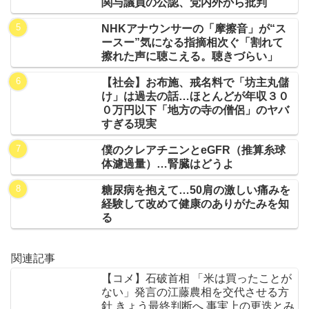
関与議員の公認、党内外から批判
NHKアナウンサーの「摩擦音」が“ス
ースー”気になる指摘相次ぐ「割れて
擦れた声に聴こえる。聴きづらい」
【社会】お布施、戒名料で「坊主丸儲
け」は過去の話…ほとんどが年収３０
０万円以下「地方の寺の僧侶」のヤバ
すぎる現実
僕のクレアチニンとeGFR（推算糸球
体濾過量）…腎臓はどうよ
糖尿病を抱えて…50肩の激しい痛みを
経験して改めて健康のありがたみを知
る
関連記事
【コメ】石破首相 「米は買ったことが
ない」発言の江藤農相を交代させる方
針 きょう最終判断へ 事実上の更迭とみ