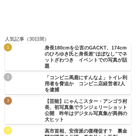
人気記事（30日間）
身長180cmを公言のGACKT、174cm
のひろゆき氏と身長差“ほぼなし”でネ
ットざわつき イベントでの写真が話
題
「コンビニ馬鹿にすんなよ」トイレ利
用者を脅迫か コンビニ店経営者2人
を逮捕
【芸能】にゃんこスター・アンゴラ村
長、初写真集でランジェリーショット
公開 昨年はデジタル写真集が異例の
大ヒット
高市首相、安倍派の復権促す？ 裏金