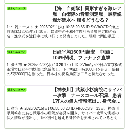
述がある。■テーマ中学や高校までの数学の知識を点検しながら、現
代数学の理解につながる考え方を身につける．論理や集合を学習し
【海上自衛隊】異形すぎる激レア
憤まんニュース
つつ、抽象的な概念の取扱いを習得する．■到達目標1.数の取り扱い
艦「自衛隊の音響測定艦」最新鋭
の基本を身に...
艦が進水へ 艦名どうなる？
1: 牛乳トースト ★ 2025/02/11(火) 10:28:20.85 ID:SxVhOCTe9海上
自衛隊は2025年2月10日、建造中の令和4年度計画音響測定艦の命
名・進水式を近日中に執り行うと発表しました。場所は岡山県玉野
市にある三菱重工マリタイムシステムズの玉野本社工場で、日時は2
月17日（月）9時40分から10時10分、執行者は呉地方総監の福田 達
也海将が務める予定です。令和4年度計画音響測定艦とは、ひびき型
日経平均1600円超安 中国に
憤まんニュース
音響測定艦の4番艦です。音響測定艦とは、海洋における音響情報の
104%関税、ファナック直撃
収集を目的とす...
1: 蚤の市 ★ 2025/04/09(水) 13:29:17.71 ID:l3VhnAy599日の東京株式
市場で日経平均株価は急反落し、下げ幅は一時1600円を超え、節目
の3万2000円を割った。日本株の反発局面は二日と持たなかった。ト
ランプ米政権が対中国で104%の関税を9日発動すると発表し、投資
家心理が冷え込んだ。米中の報復関税が激化する中、iPhoneの中国
生産が多い米アップルもやり玉に挙がるなど、中国でモノづくりを
【神奈川】武蔵小杉病院にサイバ
憤まんニュース
手掛ける企業の先行きに暗雲が垂れ込めている。9日午前の東京株
ー攻撃 ナースコール不調、患者
式...(以...
1万人の個人情報流出… 身代金1
億ドル「応じない」
1: 煮卵 ★ 2026/02/15(日) 06:58:58.23 ID:Fffo0O3t9 13日、神奈川
県川崎市にある武蔵小杉病院が会見を開き、サイバー攻撃で患者の
個人情報が流出し、150億円を超える身代金を要求されていると明ら
かにしました。◼患者1万人の個人情報流出日本医科大学武蔵小杉病
院 谷合信彦院長「我々の病院に来た患者様たち、それからその家