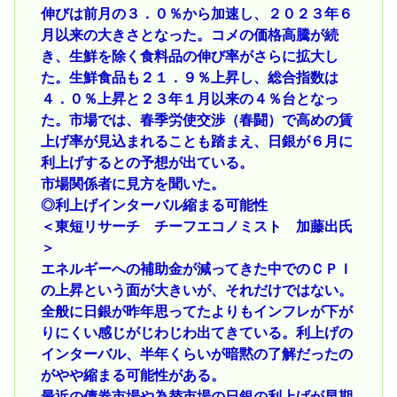
伸びは前月の３．０％から加速し、２０２３年６
月以来の大きさとなった。コメの価格高騰が続
き、生鮮を除く食料品の伸び率がさらに拡大し
た。生鮮食品も２１．９％上昇し、総合指数は
４．０％上昇と２３年１月以来の４％台となっ
た。市場では、春季労使交渉（春闘）で高めの賃
上げ率が見込まれることも踏まえ、日銀が６月に
利上げするとの予想が出ている。
市場関係者に見方を聞いた。
◎利上げインターバル縮まる可能性
＜東短リサーチ チーフエコノミスト 加藤出氏
＞
エネルギーへの補助金が減ってきた中でのＣＰＩ
の上昇という面が大きいが、それだけではない。
全般に日銀が昨年思ってたよりもインフレが下が
りにくい感じがじわじわ出てきている。利上げの
インターバル、半年くらいが暗黙の了解だったの
がやや縮まる可能性がある。
最近の債券市場や為替市場の日銀の利上げが早期