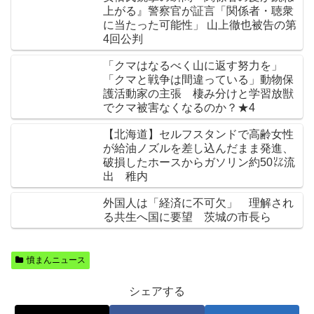
上がる』警察官が証言「関係者・聴衆
に当たった可能性」 山上徹也被告の第
4回公判
「クマはなるべく山に返す努力を」
「クマと戦争は間違っている」動物保
護活動家の主張 棲み分けと学習放獣
でクマ被害なくなるのか？★4
【北海道】セルフスタンドで高齢女性
が給油ノズルを差し込んだまま発進、
破損したホースからガソリン約50㍑流
出 稚内
外国人は「経済に不可欠」 理解され
る共生へ国に要望 茨城の市長ら
憤まんニュース
シェアする