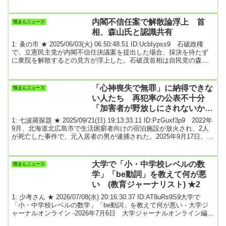
（42）。いよいよ新党の立ち上げを発表したが、前代未聞の特異な
方針には誰もが目をむいた。他ならぬ「石丸旋風」の立役者までも
が今では距離を置き、厳しい意見を呈するのだ。***石丸氏は昨年6月
内閣不信任案で解散論浮上 首
憤まんニュース
まで広島県安芸高田市の市長を4年務め、在任中にはネット界隈で“広
相、森山氏と認識共有
島の論破...
1: 蚤の市 ★ 2025/06/03(火) 06:50:48.51 ID:UcbIypss9 石破政権
で、立憲民主党が内閣不信任決議案を提出した場合、採決を待たず
に衆院を解散するとの見方が浮上した。石破茂首相は自民党の森山
裕幹事長と認識を共有しているとみられる。内閣不信任案提出を巡
る立民の対応が焦点となる。政権関係者が2日、明らかにした。首相
は「不信任案を出してきた場合は衆院解散も視野に入る」と周囲に
「心神喪失で無罪」に納得できな
憤まんニュース
話している。森山氏も同様の認識を自民幹部に伝えた。昨年10月の
い人たち 再犯率の公表不十分
衆院選以降、自民、公明両党による...
「加害者が野放しにされないか」
不安の声
1: 七波羅探題 ★ 2025/09/21(日) 19:13:33.11 ID:PzGuxf3p9 2022年
9月、北海道北広島市で生活困窮者向けの宿泊施設が放火され、2人
が死亡した事件で、元入居者の男が逮捕された。2025年9月17日、札
幌地方裁判所は「心神喪失状態にあり、刑事責任能力がなかった」
と判断し、男に無罪を言い渡した。この判決を受け、SNSやニュー
スのコメント欄には疑問の声が相次いだ。たしかに、被害者や遺族
大学で「小・中学校レベルの数
憤まんニュース
の気持ちを想像すれば、怒りや疑問が湧き上がるのも当然だろう。
学」「be動詞」を教えて何が悪
しかし、「心神喪失...
い (教育ジャーナリスト) ★2
1: 少考さん ★ 2026/07/08(水) 20:16:30.37 ID:AT8uRs9S9大学で
「小・中学校レベルの数学」「be動詞」を教えて何が悪い - 大学ジ
ャーナルオンライン -2026年7月6日 大学ジャーナルオンライン編集
部2026年度、ある私立大学の授業「数学入門」シラバスにこんな記