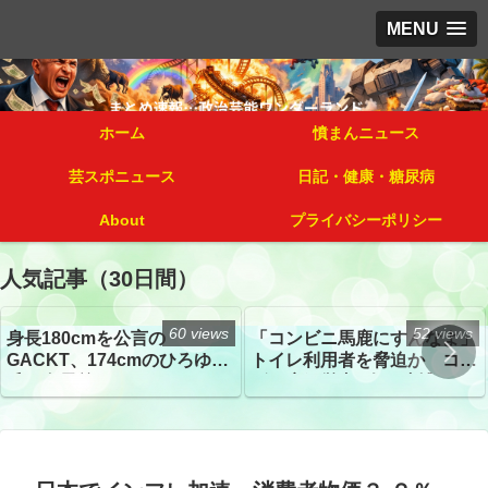
MENU
ホーム
憤まんニュース
芸スポニュース
日記・健康・糖尿病
About
プライバシーポリシー
人気記事（30日間）
60 views
52 views
身長180cmを公言の
「コンビニ馬鹿にすんなよ」
GACKT、174cmのひろゆき
トイレ利用者を脅迫か コン
氏と身長差“ほぼなし”でネッ
ビニ店経営者2人を逮捕
トざわつき イベントでの写
真が話題