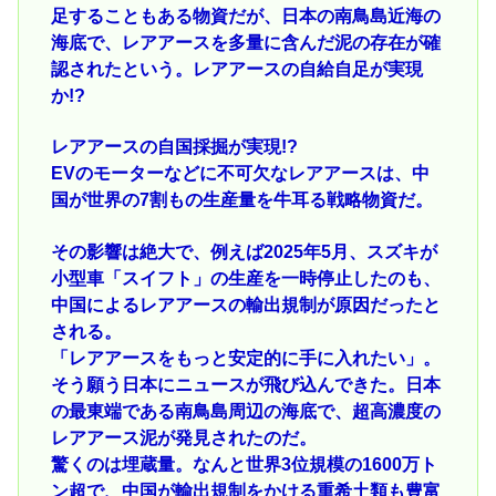
足することもある物資だが、日本の南鳥島近海の
海底で、レアアースを多量に含んだ泥の存在が確
認されたという。レアアースの自給自足が実現
か!?
レアアースの自国採掘が実現!?
EVのモーターなどに不可欠なレアアースは、中
国が世界の7割もの生産量を牛耳る戦略物資だ。
その影響は絶大で、例えば2025年5月、スズキが
小型車「スイフト」の生産を一時停止したのも、
中国によるレアアースの輸出規制が原因だったと
される。
「レアアースをもっと安定的に手に入れたい」。
そう願う日本にニュースが飛び込んできた。日本
の最東端である南鳥島周辺の海底で、超高濃度の
レアアース泥が発見されたのだ。
驚くのは埋蔵量。なんと世界3位規模の1600万ト
ン超で、中国が輸出規制をかける重希土類も豊富