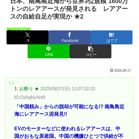
日本、南鳥島近海から世界3位規模 1600万
トンのレアアースが発見される レアアー
スの自給自足が実現か ★2
憤まんニュース
X
Facebook
はてブ
LINE
コピー
2025.08.17
1:
お断り ★
2025/08/17(日) 11:07:32.02
ID:OAIqNvN49
「中国頼み」からの脱却が可能になる!? 南鳥島近
海にレアアース泥発見!!
EVのモーターなどに使われるレアアースは、中
国がおもな原産国。中国の機嫌ひとつで供給が不