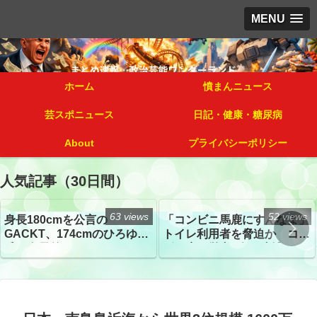
MENU
ホーム
憤まんニュース
芸スポニュース
日記・健康・糖尿病
About
プライバシーポリシー
人気記事（30日間）
63 views
52 views
身長180cmを公言の
「コンビニ馬鹿にすんなよ」
GACKT、174cmのひろゆき
トイレ利用者を脅迫か コン
氏と身長差“ほぼなし”でネッ
ビニ店経営者2人を逮捕
トざわつき イベントでの写
真が話題