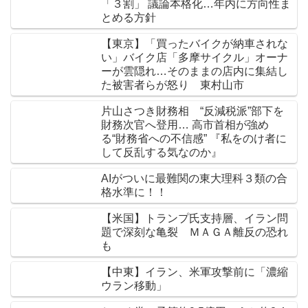
「３割」 議論本格化…年内に方向性ま
とめる方針
【東京】「買ったバイクが納車されな
い」バイク店「多摩サイクル」オーナ
ーが雲隠れ…そのままの店内に集結し
た被害者らが怒り 東村山市
片山さつき財務相 “反減税派”部下を
財務次官へ登用… 高市首相が強め
る“財務省への不信感” 『私をのけ者に
して反乱する気なのか』
AIがついに最難関の東大理科３類の合
格水準に！！
【米国】トランプ氏支持層、イラン問
題で深刻な亀裂 ＭＡＧＡ離反の恐れ
も
【中東】イラン、米軍攻撃前に「濃縮
ウラン移動」