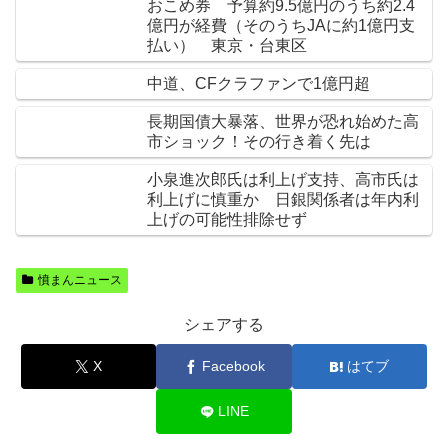
おこめ券 予算約9.5億円のうち約2.4
億円が経費（そのうちJAに約1億円支
払い） 東京・台東区
中道、CFクラファンで1億円超
長期国債大暴落、世界が恐れ始めた高
市ショック！その行き着く先は
小泉進次郎氏は利上げ支持、高市氏は
利上げに慎重か 日銀関係者は年内利
上げの可能性排除せず
憤まんニュース
シェアする
X
Facebook
はてブ
LINE