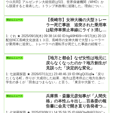
ウロ共同】アルゼンチン大統領府は5日、世界保健機関（WHO）か
ら脱退すると発表した。トランプ米政権に追随した。理由について
声明は新型コロナウイルス感染を挙げ、WHOの対応が「史上最大規
模の経済的な惨事を引き起こした」と批判した。ミレイ大統領はト
ランプ大統領を慕い、過激な言動で「アルゼンチンのトランプ」と
【長崎市】女神大橋の大型トレー
憤まんニュース
も呼ばれる。同様の動きが広がれば「脱退ドミノ」を呼び、感染症
ラー死亡事故 追突された乗用車
などへの国際的な対応に悪影響を与...
は駐停車禁止車線にライト消し停
車「交際相手と電話中」
1: ぐれ ★ 2025/09/18(木) 09:38:14.60 ID:hg4i9H6I9>>9/17(水) 20:13
配信NCC長崎文化放送１３日、長崎市の女神大橋で大型トレーラー
が乗用車に追突し、トレーラーの運転手が死亡した事故の続報で
す。追突された乗用車は、駐停車禁止の車線にライトを消して止ま
っていて、運転手は、交際相手と電話をしていたことが関係者への
取材で分かりました。吉永龍司アナウンサー：「女神大橋の上で、
【地方と都会】なぜ女性は地元に
憤まんニュース
大型トレーラーが、明らかに横を向いて、欄干の方に向いて止まっ
戻らなくなったのか？地方創生が
ているのが分かりま...
見誤った「決定的な変化」
1: 七波羅探題 ★ 2026/07/11(土) 23:48:46.19 ID:8KgQi31q9●「戻り
たくなる町」作りが 大成功した結果…地方は思考停止に地方出身の
学生の多くが「田舎はつまらない」と言う。「東京や大阪で、こん
なに刺激的な生活を送っていたら、もう帰れないのだ」と口を揃え
る。そうであるなら「面白い町」を作ればいい。「出会いのある
町」を作ればいい。そして「戻りたくなる町」を作ればいい。この
兵庫県・斎藤元彦知事が「人間失
憤まんニュース
「戻りたくなる町」というのは単なるキャッチフレーズではない。
格」の本性ムキ出し…百条委の報
長い間、日本の地方都市の人口減少対...
告書に会見で開き直り告発者つぶ
し
1: 七波羅探題 ★ 2025/03/08(土) 14:35:59.25 ID:666Ote8h9日刊ゲン