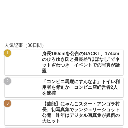
人気記事（30日間）
身長180cmを公言のGACKT、174cm
のひろゆき氏と身長差“ほぼなし”でネ
ットざわつき イベントでの写真が話
題
「コンビニ馬鹿にすんなよ」トイレ利
用者を脅迫か コンビニ店経営者2人
を逮捕
【芸能】にゃんこスター・アンゴラ村
長、初写真集でランジェリーショット
公開 昨年はデジタル写真集が異例の
大ヒット