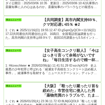
ダイ公開日：2025/03/06 10:35 更新日：2025/03/06 10:42兵庫県の
斎藤知事に人の心はあるのか。斎藤知事のパワハラなどの疑惑を告
発した文書の中身について「おおむね事実」と認めた百条委の報告
書が5日、県議会で了承された。直後の会見で当の本人は「議会の一
つの見解として受け止める」と他人事のような態度で開き直りに終
【共同調査】高市内閣支持69％、
憤まんニュース
始。あろうことか死者を冒涜する発言まで飛び出した。文書を公...
クマ対応遅い65％ ★2
1: ぐれ ★ 2025/11/16(日) 19:55:12.47 ID:gSqmQyQC9>>11/16(日)
17:22共同通信共同通信社は15、16両日、全国電話世論調査を行っ
た。高市内閣の支持率は69.9％で、前回10月調査から5.5ポイント上
昇した。不支持率は16.5％。高市早苗首相に「政治とカネ」問題解
決への意欲を感じるかどうかを聞いたところ、「感じない」が
64.7％で、「感じる」の27.6％を上回った。クマによる各地での被害
【女子高生コンクリ殺人】「今は
憤まんニュース
を巡る政府対応は「遅い」が「どちらかといえば」を合わせて6...
はっきり言って余裕がないです
ね」「毎日生活するので精一杯」
出所後の元少年Cが語った被害者
1: Hitzeschleier ★ 2026/02/06(金) 11:41:51.29 ID:ezchjXG/9 史上
への思い
最悪の少年犯罪と呼ばれる「綾瀬女子高校生コンクリート詰め殺人
事件」。綾瀬事件を取材する「ニュースステーション」ディレクタ
ー（当時）の山﨑裕侍氏は、服役を終えた元少年Cの行方を追い、張
り込み取材を重ねた末、ついに本人と対峙した。そこでCが語った言
葉とは――。山﨑氏の著書『 償い 綾瀬女子高校生コンクリート詰め
【大阪】「殴ったり蹴ったり首を
憤まんニュース
殺人事件 6人の加害少年を追って 』より一部を抜粋して紹介する。
絞めた」市営住宅に侵入した男
◆◆◆（...
「薬物売買のトラブルで、たまた
ま被害者の家に」浪速区の高齢男
1: ぐれ ★ 2026/01/20(火) 23:36:11.72 ID:8LMjGQOL9「殴ったり蹴
性死亡事件
ったり、首を絞めた」無断で市営住宅の部屋に侵入した疑いで逮捕