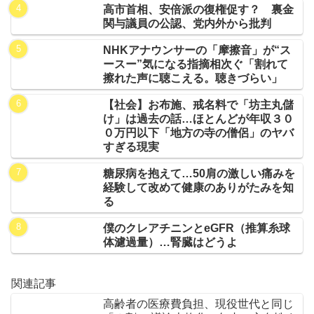
高市首相、安倍派の復権促す？ 裏金
関与議員の公認、党内外から批判
NHKアナウンサーの「摩擦音」が“ス
ースー”気になる指摘相次ぐ「割れて
擦れた声に聴こえる。聴きづらい」
【社会】お布施、戒名料で「坊主丸儲
け」は過去の話…ほとんどが年収３０
０万円以下「地方の寺の僧侶」のヤバ
すぎる現実
糖尿病を抱えて…50肩の激しい痛みを
経験して改めて健康のありがたみを知
る
僕のクレアチニンとeGFR（推算糸球
体濾過量）…腎臓はどうよ
関連記事
高齢者の医療費負担、現役世代と同じ