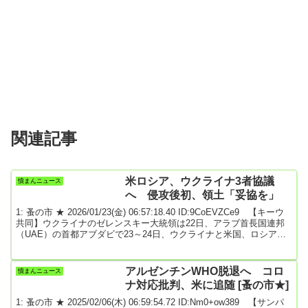
関連記事
米ロシア、ウクライナ3者協議
憤まんニュース
へ 侵攻後初、領土「妥協を」
1: 蚤の市 ★ 2026/01/23(金) 06:57:18.40 ID:9CoEVZCe9 【キーウ
共同】ウクライナのゼレンスキー大統領は22日、アラブ首長国連邦
（UAE）の首都アブダビで23～24日、ウクライナと米国、ロシアが
高官協議を実施すると表明した。3者協議は2022年2月のロシアの侵
攻後、初めてとみられる。領土問題を念頭に「未解決な点に対する
あらゆる選択肢が示される」と指摘。ウクライナだけでなく、ロシ
アルゼンチンWHO脱退へ コロ
憤まんニュース
アにも妥協する覚悟が必要だとし、歩み寄りを求めた。ロシアとウ
ナ対応批判、米に追随 [蚤の市★]
クライナは昨年5～7月...
1: 蚤の市 ★ 2025/02/06(木) 06:59:54.72 ID:Nm0+ow389 【サンパ