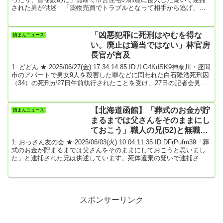
された男が供述 「薬物売買でトラブルとなって相手から逃げ、た
またま被害者の家に入った」大阪・浪速区の高齢男性死亡事件 警
察が裏付け捜査進める>>1/20(火) 11:30配信ABCニュース大阪市浪速
区の市営住宅で19日、高齢の男性の遺体が見つかった事件で、警察
「凶悪犯罪に死刑はやむを得な
憤まんニュース
は20日、司法解剖の結果から男性の死因は首を圧迫されたことによ
い。廃止は適当ではない」林官房
る窒息と判明し...
長官が言及
1: どどん ★ 2025/06/27(金) 17:34:14.85 ID:/LG4KdSK9神奈川・座間
市のアパートで男女9人を殺害した罪などに問われた白石隆浩死刑囚
（34）の死刑が27日午前執行されたことを受け、27日の記者会見で
死刑制度の是非を問われた林芳正官房長官は、「死刑を廃止するこ
とは適当ではない」と述べた。林長官は会見で、「死刑制度の存廃
は、我が国の刑事司法制度の根幹に関わる重要な問題」とした上
【北海道函館】「葬式のお金が貯
憤まんニュース
で、「国民世論に十分配慮しつつ、社会における正義の実現と種々
まるまでは父さんをそのままにし
の観点から慎重に検討すべき問...
ておこう」職人の兄(52)と無職弟
(47)を死体遺棄の疑いで逮捕
1: おっさん友の会 ★ 2025/06/03(火) 10:04:11.35 ID:DFrPufm39「葬
式のお金が貯まるまでは父さんをそのままにしておこうと思いまし
た」と逮捕された兄は供述しています。死体遺棄の疑いで逮捕され
たのは北海道函館市に住むとび職人の男（52）と同居する無職の男
（47）です。2人は兄弟で、同居する83歳の父親の遺体を自宅に放置
し、遺棄した疑いが持たれています。事件があったのは函館市美原1
丁目の親子が住むアパートです。6月2日午後2時35分、「午後5時半
頃に安否確認に行く...
スポンサーリンク