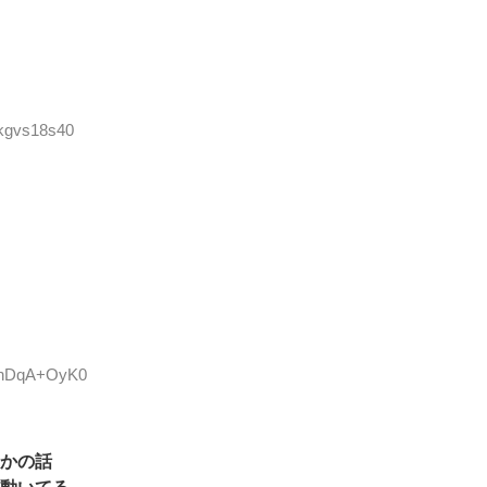
:kgvs18s40
D:hDqA+OyK0
かの話