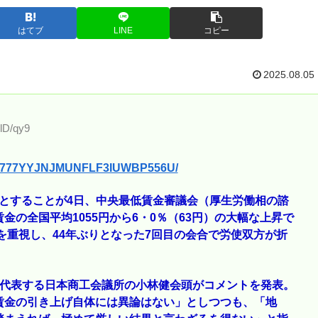
はてブ
LINE
コピー
2025.08.05
IlD/qy9
4-P5777YYJNJMUNFLF3IUWBP556U/
目安とすることが4日、中央最低賃金審議会（厚生労働相の諮
の全国平均1055円から6・0％（63円）の大幅な上昇で
を重視し、44年ぶりとなった7回目の会合で労使双方が折
を代表する日本商工会議所の小林健会頭がコメントを発表。
賃金の引き上げ自体には異論はない」としつつも、「地