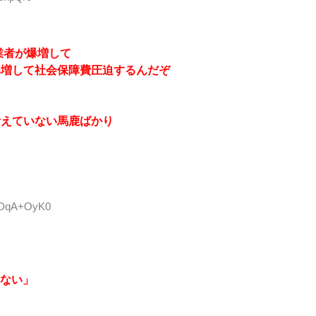
業者が爆増して
爆増して社会保障費圧迫するんだぞ
考えていない馬鹿ばかり
:hDqA+OyK0
ない」