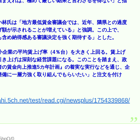
踏まえれば、極めて厳しい結果と言わざるを得ない」と指
小林氏は「地方最低賃金審議会では、近年、隣県との過度
げ額が示されることが増えている」と強調。この上で、
も含め納得感ある審議決定を強く期待する」とした。
小企業の平均賃上げ率（4％台）を大きく上回る。賃上げ
引き上げは深刻な経営課題になる。このことを踏まえ、政
者の賃金向上推進5カ年計画』の着実な実行などを通じ、企
整備に一層力強く取り組んでもらいたい」と注文を付け
ahi.5ch.net/test/read.cgi/newsplus/1754339868/
b5hpQ/0