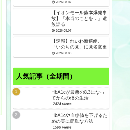
倒産も発生
2026.08.07
【イオンモール熊本爆発事
故】「本当のことを…」遺
族語る
2026.08.07
【速報】れいわ新選組、
「いのちの党」に党名変更
2026.08.06
人気記事（全期間）
HbA1cが最悪の8.3になっ
てからの僕の生活
2424 views
HbA1cや血糖値を下げるた
めの実に簡単な方法
1598 views