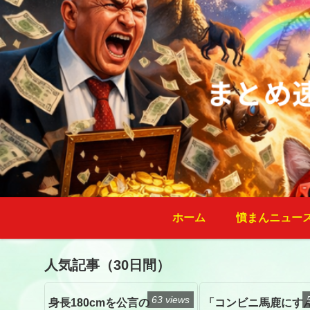
ホーム
憤まんニュー
人気記事（30日間）
63 views
身長180cmを公言の
「コンビニ馬鹿にす