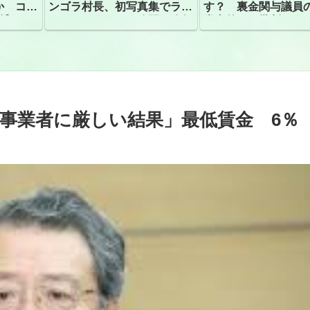
か コン
ンゴラ村長、初写真集でラン
す？ 裏金関与議員
捕
ジェリーショット公開 昨年
党内外から批判
はデジタル写真集が異例の大
ヒット
事業者に厳しい結果」最低賃金 6％