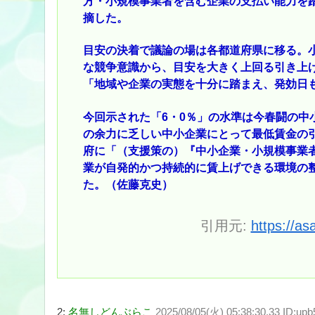
方・小規模事業者を含む企業の支払い能力を
摘した。
目安の決着で議論の場は各都道府県に移る。
な競争意識から、目安を大きく上回る引き上
「地域や企業の実態を十分に踏まえ、発効日
今回示された「6・0％」の水準は今春闘の中
の余力に乏しい中小企業にとって最低賃金の
府に「（支援策の）『中小企業・小規模事業
業が自発的かつ持続的に賃上げできる環境の
た。（佐藤克史）
引用元:
https://as
2:
名無しどんぶらこ
2025/08/05(火) 05:38:30.33 ID:up