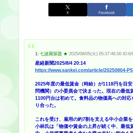
X
Facebook
1:
七波羅探題 ★
2025/08/05(火) 05:37:48.56 ID:6/
産経新聞2025/8/4 20:14
https://www.sankei.com/article/2025080
2025年度の最低賃金（時給）が1118円を
問機関）の小委員会で決まった。現在の最低賃金
1100円台は初めて。食料品の物価高への対応
り合った。
これを受け、雇用の約7割を支える中小企業
小林氏は「物価や賃金の上昇が続く中、最低