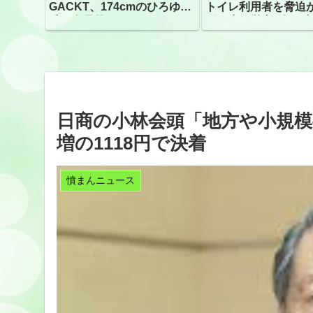
GACKT、174cmのひろゆき
トイレ利用者を脅迫
氏と身長差“ほぼなし”でネッ
ビニ店経営者2人を逮
トざわつき イベントでの写
真が話題
日商の小林会頭「地方や小規模
増の1118円で決着
憤まんニュース