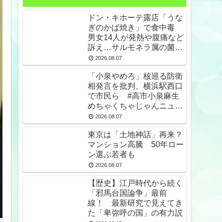
ドン・キホーテ露店「うな
ぎのかば焼き」で食中毒
男女14人が発熱や腹痛など
訴え…サルモネラ属の菌検
出
2026.08.07
「小泉やめろ」核巡る防衛
相発言を批判、横浜駅西口
で市民ら #高市小泉麻生
めちゃくちゃじゃんニュー
スdeプロテスト
2026.08.07
東京は「土地神話」再来？
マンション高騰 50年ロー
ン選ぶ若者も
2026.08.07
【歴史】江戸時代から続く
「邪馬台国論争」最前
線！ 最新研究で見えてき
た「卑弥呼の国」の有力説