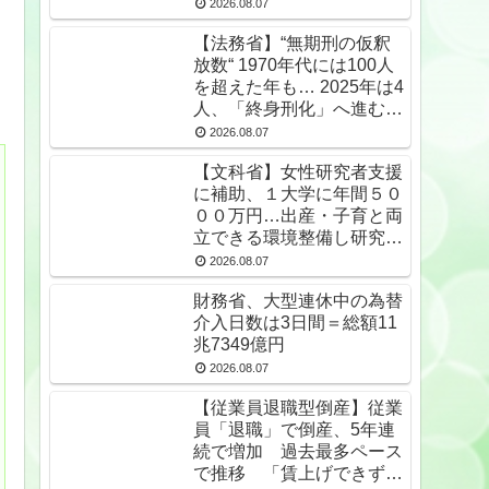
2026.08.07
【法務省】“無期刑の仮釈
放数“ 1970年代には100人
を超えた年も… 2025年は4
人、「終身刑化」へ進む
無期受刑者は24年末で
2026.08.07
1650人★2
【文科省】女性研究者支援
に補助、１大学に年間５０
００万円…出産・子育と両
立できる環境整備し研究力
底上げ
2026.08.07
財務省、大型連休中の為替
介入日数は3日間＝総額11
兆7349億円
2026.08.07
【従業員退職型倒産】従業
員「退職」で倒産、5年連
続で増加 過去最多ペース
で推移 「賃上げできず」