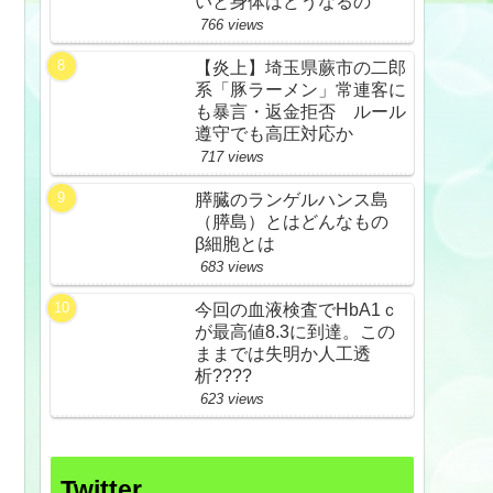
いと身体はどうなるの
766 views
【炎上】埼玉県蕨市の二郎
系「豚ラーメン」常連客に
も暴言・返金拒否 ルール
遵守でも高圧対応か
717 views
膵臓のランゲルハンス島
（膵島）とはどんなもの
β細胞とは
683 views
今回の血液検査でHbA1ｃ
が最高値8.3に到達。この
ままでは失明か人工透
析????
623 views
Twitter