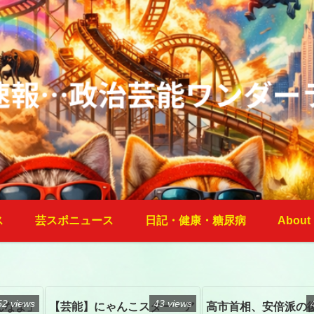
ス
芸スポニュース
日記・健康・糖尿病
About
52 views
43 views
んなよ」
【芸能】にゃんこスター・ア
高市首相、安倍派の