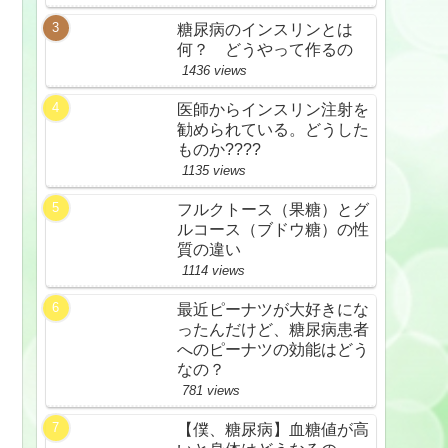
糖尿病のインスリンとは
何？ どうやって作るの
1436 views
医師からインスリン注射を
勧められている。どうした
ものか????
1135 views
フルクトース（果糖）とグ
ルコース（ブドウ糖）の性
質の違い
1114 views
最近ピーナツが大好きにな
ったんだけど、糖尿病患者
へのピーナツの効能はどう
なの？
781 views
【僕、糖尿病】血糖値が高