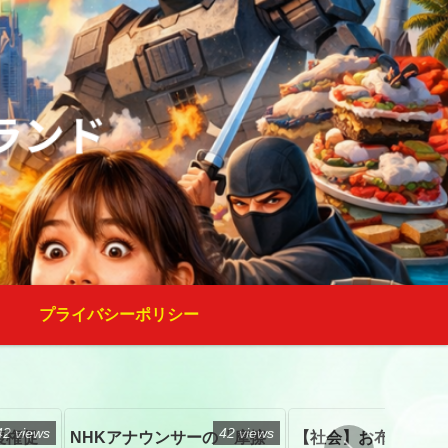
プライバシーポリシー
42 views
42 views
復権促
NHKアナウンサーの「摩擦
【社会】お布施、戒