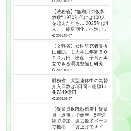
2026.08.07
【法務省】“無期刑の仮釈
放数“ 1970年代には100人
を超えた年も… 2025年は4
人、「終身刑化」へ進む
無期受刑者は24年末で
2026.08.07
1650人★2
【文科省】女性研究者支援
に補助、１大学に年間５０
００万円…出産・子育と両
立できる環境整備し研究力
底上げ
2026.08.07
財務省、大型連休中の為替
介入日数は3日間＝総額11
兆7349億円
2026.08.07
【従業員退職型倒産】従業
員「退職」で倒産、5年連
続で増加 過去最多ペース
で推移 「賃上げできず」