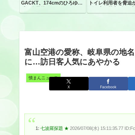
GACKT、174cmのひろゆき
トイレ利用者を脅迫
氏と身長差“ほぼなし”でネッ
ビニ店経営者2人を逮
トざわつき イベントでの写
真が話題
富山空港の愛称、岐阜県の地
に…訪日客人気にあやかる
憤まんニュース
X
Facebook
1:
七波羅探題 ★
2026/07/08(水) 15:11:35.77 ID:F