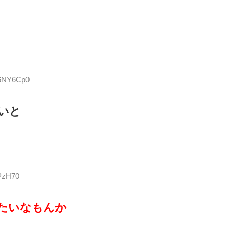
b6NY6Cp0
いと
tPzH70
たいなもんか