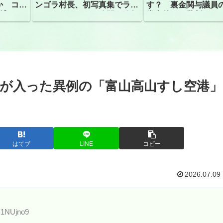
か コン
ンゴラ村長、初写真集でラン
す？ 裏金関与議員
捕
ジェリーショット公開 昨年
党内外から批判
はデジタル写真集が異例の大
ヒット
名が入った異例の「富山高山すし空港」
はてブ
LINE
コピー
2026.07.09
c1NUjno9