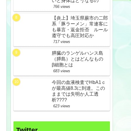
いと身体はどうなるの
766 views
【炎上】埼玉県蕨市の二郎
系「豚ラーメン」常連客に
も暴言・返金拒否 ルール
遵守でも高圧対応か
717 views
膵臓のランゲルハンス島
（膵島）とはどんなもの
β細胞とは
683 views
今回の血液検査でHbA1ｃ
が最高値8.3に到達。この
ままでは失明か人工透
析????
623 views
Twitter