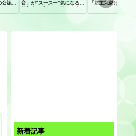
の公認、
音」が“スースー”気になる指
「坊主丸儲け」は過
摘相次ぐ「割れて擦れた声に
ほとんどが年収３０
聴こえる。聴きづらい」
下「地方の寺の僧侶
すぎる現実
新着記事