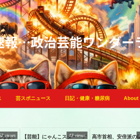
ス
芸スポニュース
日記・健康・糖尿病
About
52 views
43 views
んなよ」
【芸能】にゃんこスター・ア
高市首相、安倍派の