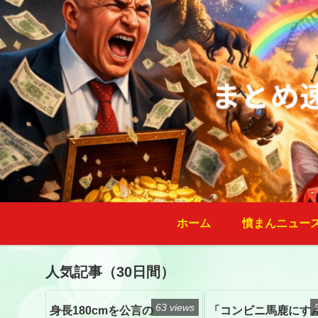
ホーム
憤まんニュー
人気記事（30日間）
63 views
身長180cmを公言の
「コンビニ馬鹿にす