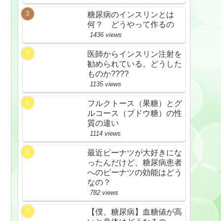
糖尿病のインスリンとは
何？ どうやって作るの
1436 views
医師からインスリン注射を
勧められている。どうした
ものか????
1135 views
フルクトース（果糖）とグ
ルコース（ブドウ糖）の性
質の違い
1114 views
最近ピーナツが大好きにな
ったんだけど、糖尿病患者
へのピーナツの効能はどう
なの？
782 views
【僕、糖尿病】血糖値が高