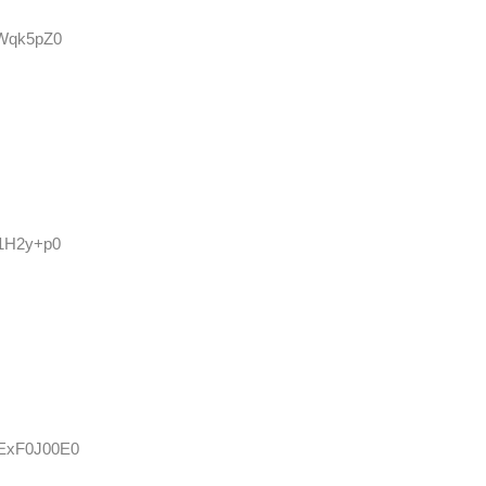
gWqk5pZ0
D1H2y+p0
:ExF0J00E0