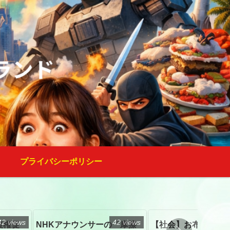
プライバシーポリシー
42 views
42 views
復権促
NHKアナウンサーの「摩擦
【社会】お布施、戒