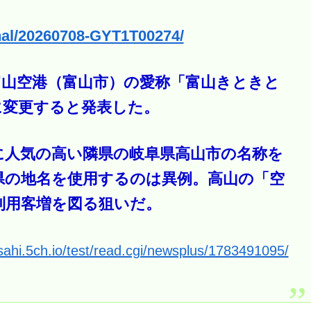
onal/20260708-GYT1T00274/
富山空港（富山市）の愛称「富山きときと
に変更すると発表した。
に人気の高い隣県の岐阜県高山市の名称を
県の地名を使用するのは異例。高山の「空
利用客増を図る狙いだ。
asahi.5ch.io/test/read.cgi/newsplus/1783491095/