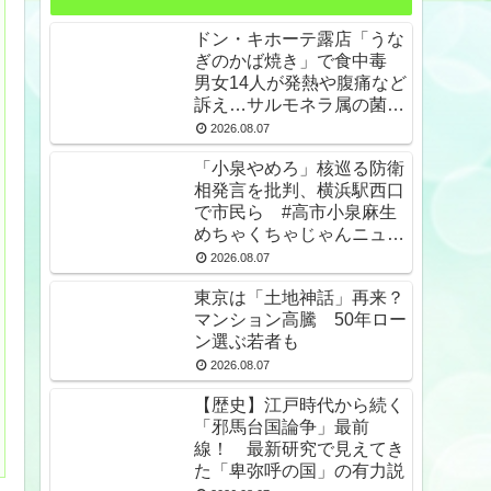
ドン・キホーテ露店「うな
ぎのかば焼き」で食中毒
男女14人が発熱や腹痛など
訴え…サルモネラ属の菌検
出
2026.08.07
「小泉やめろ」核巡る防衛
相発言を批判、横浜駅西口
で市民ら #高市小泉麻生
めちゃくちゃじゃんニュー
スdeプロテスト
2026.08.07
東京は「土地神話」再来？
マンション高騰 50年ロー
ン選ぶ若者も
2026.08.07
【歴史】江戸時代から続く
「邪馬台国論争」最前
線！ 最新研究で見えてき
た「卑弥呼の国」の有力説