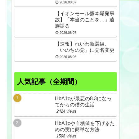
倒産も発生
2026.08.07
【イオンモール熊本爆発事
故】「本当のことを…」遺
族語る
2026.08.07
【速報】れいわ新選組、
「いのちの党」に党名変更
2026.08.06
人気記事（全期間）
HbA1cが最悪の8.3になっ
てからの僕の生活
2424 views
HbA1cや血糖値を下げるた
めの実に簡単な方法
1598 views