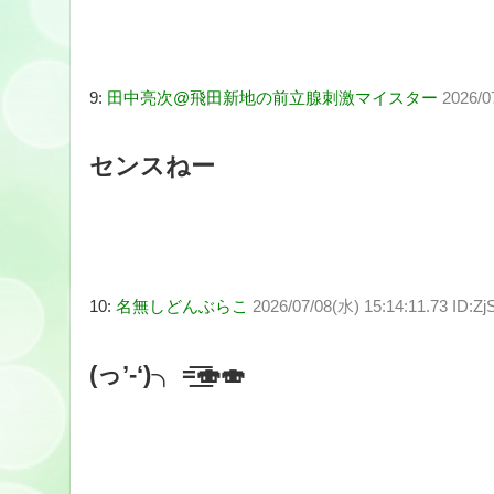
9:
田中亮次@飛田新地の前立腺刺激マイスター
2026/0
センスねー
10:
名無しどんぶらこ
2026/07/08(水) 15:14:11.73 ID:Z
(っ’-‘)╮ =͟͟͞͞🍣🍣