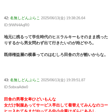
42:
名無しどんぶらこ
2025/06/13(金) 19:38:26.64
ID:9/WN4AqR0
地元に残るって学生時代のヒエラルキーもそのまま残った
りするから男女問わず出て行きたいのが殆どやろ。
既得権益層の横暴ってのはむしろ田舎の方が酷いからな。
43:
名無しどんぶらこ
2025/06/13(金) 19:39:51.87
ID:5obxaAdw0
田舎の男尊女卑ひどいもんな
女だけ制服あってサービス早出して着替えてみんなのコー
ヒー入れてをまだやってる中小企業はざらにあるし