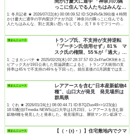
間かけ慶大に通学 「神奈川の隅
かったものの、ハイマースが使用され...
っこに住んでる人たちはみんな、
割と泥臭い思いをしてる」
1: 冬月記者 ★ 2026/07/22(水) 00:08:09.52 ID:SQhRv5k39往復４時間
かけ慶大に通学の宇内梨沙アナが力説「神奈川の隅っこに住んでる
人たちはみんな、割と泥臭い思いをしてる」元ＴＢＳでフリーの宇
内梨沙アナウンサーが２１日放送の日本テレビ系「踊る！さんま御
殿！！」（火曜・午後８時）に出演。自身の実家がある三崎口駅を
路線に持つ京急線について熱く語る一幕があった。今回は「神奈川
トランプ氏、不支持が支持逆転
憤まんニュース
ライバル路線祭」。東海道線、東横線、相鉄線、田園都市線など神
「プーチン氏信用せず」81％ マ
奈川県内を走る“ライバル路線”出身...
スク氏の権限、55％が「過大」
米キニピアック大世論調査
1: ごまカンパチ ★ 2025/02/20(木) 07:28:37.57 ID:2x4YarOK9米キニ
ピアック大が19日公表した世論調査によると、トランプ大統領の支
持率は45％で不支持の49％を下回った。就任直後の1月調査では支持
46％、不支持43％だったが、逆転した。また、ウクライナ侵攻終結
を巡ってトランプ氏が直接協議に意欲を示すロシアのプーチン大統
領について、81％が「信用すべきでない」と答えた。トランプ氏は
レアアースを含む“日本産新鉱物4
憤まんニュース
就任後約1カ月で、大統領令を駆使し、法の逸脱も指摘される政策を
種”、山口大が発見 発見場所は
進めている。調査で...
群馬県
1: ぐれ ★ 2026/01/24(土) 08:00:44.71 ID:B7QZluo49>>1/23(金)
18:53配信ITmedia NEWS山口大学は1月23日、レアアースを含む新
鉱物4種を発見したと発表した。発見場所は、層状マンガン鉱床であ
る群馬県の茂倉沢鉱山だ。今回見つかった4種の鉱物の名称は、「セ
リウムバナジン赤坂簾石（れんせき）」と「セリウム赤簾石」「ラ
ンタン赤坂簾石」「ランタンバナジン赤坂簾石」。このうち、セリ
【（・(ｪ)・）】住宅敷地内でクマ
憤まんニュース
ウムバナジン赤坂簾石は2024年10月に国際鉱物学連合が新種とし