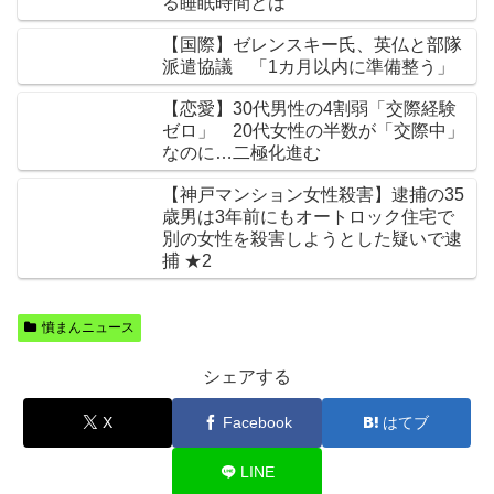
る睡眠時間とは
【国際】ゼレンスキー氏、英仏と部隊
派遣協議 「1カ月以内に準備整う」
【恋愛】30代男性の4割弱「交際経験
ゼロ」 20代女性の半数が「交際中」
なのに…二極化進む
【神戸マンション女性殺害】逮捕の35
歳男は3年前にもオートロック住宅で
別の女性を殺害しようとした疑いで逮
捕 ★2
憤まんニュース
シェアする
X
Facebook
はてブ
LINE