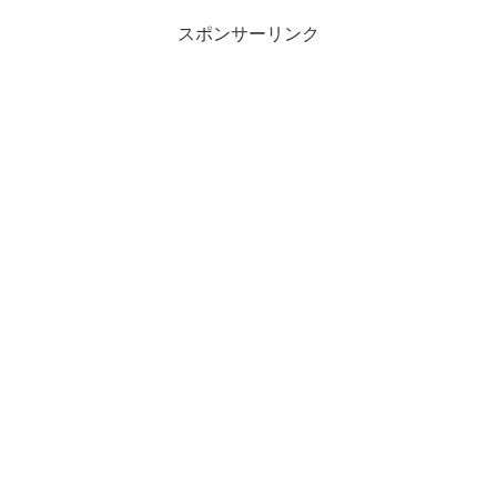
サーチで実施。計600人（男女各300人）から有効回答を得ていま
す。まず、「...
スポンサーリンク