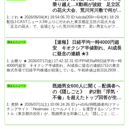
具合があることを確認しており、急ぎ修正している」「CSAM（...
乗り越え…X動画が波紋 足立区
の花火大会、荒川河川敷で何があ
ったのか
1: ぐれ ★ 2026/06/04(木) 19:54:06.70 ID:IulzdaD59>>6/4(木) 18:29
配信J-CASTニュース3年ぶりに行われた東京都足立区の花火大会
「足立の花火」で、会場となった荒川河川敷で、若い男女らがフェ
ンスを乗り越える様子を撮った動画がXで投稿され、波紋が広がって
いる。投稿によると、男女ら数人が入場規制を無視して土手を上っ
て行ったという。どんな状況だったのか、区とともに主催した区観
【速報】 日経平均一時4000円超
憤まんニュース
光交流協会に話を聞いた。■「こうやって中止になっていく...」花火
安 キオクシア半値割れ、AI成長
の音が響...
に疑念の連鎖 ★3
1: お断り ★ 2026/07/17(金) 17:42:32.31 ID:PPhlERaR9日経平均一時
4000円超安 キオクシア半値割れ、AI成長に疑念の連鎖17日の東京
株式市場で日経平均株価が続落している。午前終値は前日比2939円
（4.4%）の6万3896円。午後の取引でも売りが優勢で、下げ幅は一
時4000円を超えた。世界的に人工知能（AI）産業の過度な成長期待
が後退し、高値警戒感が売りを促す展開となっている。キオクシア
既婚男女600人に聞く→配偶者へ
憤まんニュース
ホールディングスは16%安の5万2390円で午前の取引を終え、6月2...
の《隠しごと》 約2割「浮気・
不倫」を超えたトップ回答が生々
しかった
1: 煮卵 ★ 2026/07/11(土) 10:06:24.26 ID:y+xfz6z99既婚者向けマッ
チングサイト「Healmate（ヒールメイト）」を運営するレゾンデー
トル（東京都渋谷区）が、既婚男女を対象にした「隠しごと」に関
する実態調査を行い、その結果を発表しました。配偶者への“隠しご
と”とは？調査は6月8～9日、20～59歳の既婚男女のうち、「配偶者
への『隠しごと』がある」と回答した人の中からインターネットリ