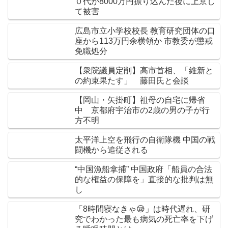
０代が8000万円振り込んだ後に上京し
て被害
広島市立小学校校長 教育研究団体の口
座から113万円余横領か 市教委が懲戒
免職処分
【衆院議員定削】高市首相、「維新と
の約束果たす」 藤田氏と会談
【岡山・矢掛町】祖母の自宅に帰省
中 京都府宇治市の2歳の男の子が行
方不明
太平洋上空を飛行の自衛隊機 中国の戦
闘機から追従される
“中国漁船拿捕” 中国政府「船員の合法
的な権益の保障を」直接的な批判は無
し
「8時間寝なきゃ😪」は時代遅れ、研
究でわかった最も病気の死亡率を下げ