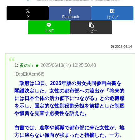
X
Facebook
はてブ
LINE
コピー
2025.06.14
1:
蚤の市 ★
2025/06/13(金) 19:25:50.40
ID:pEkAem6I9
政府は13日、2025年版の男女共同参画白書を
閣議決定した。女性の都市部への流出が「将来的
には日本全体の活力低下につながる」との危機感
を示し、固定的な性別役割分担を前提とした制度
や慣習を見直す必要性を訴えた。
白書では、進学や就職で都市部に来た女性が、地
方に戻らない傾向が強まったと指摘した。一方、