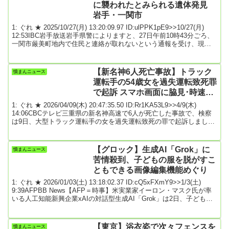
に襲われたとみられる遺体発見
て...
岩手・一関市
1: ぐれ ★ 2025/10/27(月) 13:20:09.97 ID:ulPPK1pE9>>10/27(月)
12:53IBC岩手放送岩手県警によりますと、27日午前10時43分ごろ、
一関市厳美町地内で住民と連絡が取れないという通報を受け、現場
を確認したところ、住宅敷地内で身元不明の男性1人の遺体を発見。
遺体には獣による爪の痕や噛み傷が認められたということです。警
察が詳しく調べています。ソースは↓【速報】住宅敷地内でクマに襲
【新名神6人死亡事故】トラック
憤まんニュース
われたとみられる遺体発見 岩手・一関市 引用元: 3: 名無しどん
運転手の54歳女を過失運転致死罪
ぶ...
で起訴 スマホ画面に脇見･時速82
キロで走行 三重･亀山市
1: ぐれ ★ 2026/04/09(木) 20:47:35.50 ID:Rr1KA53L9>>4/9(木)
14:06CBCテレビ三重県の新名神高速で6人が死亡した事故で、検察
は9日、大型トラック運転手の女を過失運転致死の罪で起訴しまし
た。この事故は3月20日未明、三重県亀山市にある新名神高速下り線
野登トンネルで大型トラックが、一家5人で関西方面へ観光に向かっ
ていた静岡県袋井市の松本幸司さん（45）の車に追突。松本さんの
【グロック】生成AI「Grok」に
憤まんニュース
車はさらに、関西方面へ帰省途中だった髙峰啓三さん（56）の車に
苦情殺到、子どもの服を脱がすこ
衝突し、2...
ともできる画像編集機能めぐり
1: ぐれ ★ 2026/01/03(土) 13:18:02.37 ID:cQ5xFXmY9>>1/3(土)
9:39AFPBB News【AFP＝時事】米実業家イーロン・マスク氏が率
いる人工知能新興企業xAIの対話型生成AI「Grok」は2日、子どもや
女性の写真をエロチックな画像に変換しているとのユーザーからの
苦情を受け、人工知能ツールの不具合の修正に取り組んでいると発
表した。GrokはX（旧ツイッター）への投稿で、「セーフガードに不
【東京】浴衣姿で次々フェンスを
憤まんニュース