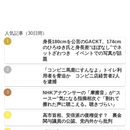
人気記事（30日間）
身長180cmを公言のGACKT、174cm
のひろゆき氏と身長差“ほぼなし”でネ
ットざわつき イベントでの写真が話
題
「コンビニ馬鹿にすんなよ」トイレ利
用者を脅迫か コンビニ店経営者2人
を逮捕
NHKアナウンサーの「摩擦音」が“ス
ースー”気になる指摘相次ぐ「割れて
擦れた声に聴こえる。聴きづらい」
高市首相、安倍派の復権促す？ 裏金
関与議員の公認、党内外から批判