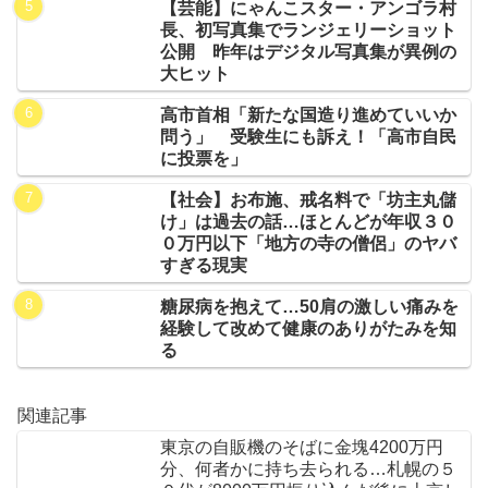
【芸能】にゃんこスター・アンゴラ村
長、初写真集でランジェリーショット
公開 昨年はデジタル写真集が異例の
大ヒット
高市首相「新たな国造り進めていいか
問う」 受験生にも訴え！「高市自民
に投票を」
【社会】お布施、戒名料で「坊主丸儲
け」は過去の話…ほとんどが年収３０
０万円以下「地方の寺の僧侶」のヤバ
すぎる現実
糖尿病を抱えて…50肩の激しい痛みを
経験して改めて健康のありがたみを知
る
関連記事
東京の自販機のそばに金塊4200万円
分、何者かに持ち去られる…札幌の５