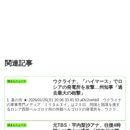
関連記事
ウクライナ、「ハイマース」でロ
憤まんニュース
シアの発電所を攻撃…州知事「過
去最大の砲撃」
1: 蚤の市 ★ 2026/01/26(月) 20:06:33.81 ID:aDv2nehb9 ウクライナ
の軍事専門メディア「ミリタルヌイ」は２５日、同国と国境を接す
るロシア西部ベルゴロド州の州都ベルゴロドの発電所を、ウクライ
ナ軍が米国製の高機動ロケット砲システム「ＨＩＭＡＲＳ（ハイマ
ース）」で攻撃したと報じた。一部地域で電力や暖房の供給が停止
したという。同州知事は２４日、ベルゴロドに「過去最大規模の砲
元TBS・宇内梨沙アナ、往復4時
憤まんニュース
撃」があり、エネルギー施設が損傷したなどと発表。人的被害はな