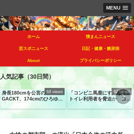
MENU
ホーム
憤まんニュース
芸スポニュース
日記・健康・糖尿病
About
プライバシーポリシー
人気記事（30日間）
58 views
52 views
身長180cmを公言の
「コンビニ馬鹿にすんなよ」
GACKT、174cmのひろゆき
トイレ利用者を脅迫か コン
氏と身長差“ほぼなし”でネッ
ビニ店経営者2人を逮捕
トざわつき イベントでの写
真が話題