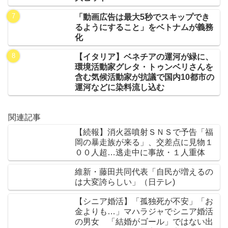
「動画広告は最大5秒でスキップでき
るようにすること」をベトナムが義務
化
【イタリア】ベネチアの運河が緑に、
環境活動家グレタ・トゥンベリさんを
含む気候活動家が抗議で国内10都市の
運河などに染料流し込む
関連記事
【続報】消火器噴射ＳＮＳで予告「福
岡の暴走族が来る」、交差点に見物１
００人超…逃走中に事故・１人重体
維新・藤田共同代表「自民が増えるの
は大変誇らしい」（日テレ)
【シニア婚活】「孤独死が不安」「お
金よりも…」マハラジャでシニア婚活
の男女 「結婚がゴール」ではない出