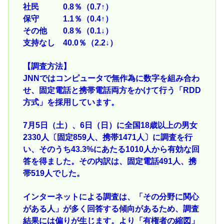
社民 0.8％（0.7↑）
保守 1.1％（0.4↑）
その他 0.8％（0.1↓）
支持なし 40.0％（2.2↓）
【調査方法】
JNNではコンピュータで無作為に数字を組み合わ
せ、固定電話と携帯電話両方をかけて行う「RDD
方式」を採用しています。
7月5日（土）、6日（日）に全国18歳以上の男女
2330人〔固定859人、携帯1471人〕に調査を行
い、そのうち43.3%にあたる1010人から有効な回
答を得ました。その内訳は、固定電話491人、携
帯519人でした。
インターネットによる調査は、「その分野に関心
がある人」が多く回答する傾向があるため、調査
結果には偏りが生じます。より「有権者の縮図」