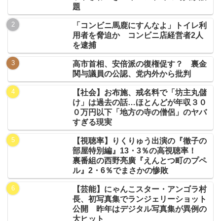
題
「コンビニ馬鹿にすんなよ」トイレ利
用者を脅迫か コンビニ店経営者2人
を逮捕
高市首相、安倍派の復権促す？ 裏金
関与議員の公認、党内外から批判
【社会】お布施、戒名料で「坊主丸儲
け」は過去の話…ほとんどが年収３０
０万円以下「地方の寺の僧侶」のヤバ
すぎる現実
【視聴率】りくりゅう出演の『徹子の
部屋特別編』13・3％の高視聴率！
裏番組の西野亮廣『えんとつ町のプペ
ル』2・6％でまさかの惨敗
【芸能】にゃんこスター・アンゴラ村
長、初写真集でランジェリーショット
公開 昨年はデジタル写真集が異例の
大ヒット