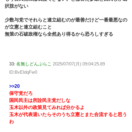
択肢がない
少数与党でそれらと連立組むのが最善だけど一番最悪なの
が立憲と連立組むこと
無策の石破政権なら全然あり得るから恐ろしすぎる
33:
名無しどんぶらこ
2025/07/07(月) 09:04:25.89
ID:BvEIdqFw0
>>20
保守党だろ
国民民主は所詮民主党だしな
玉木以外の政策見てみれば分かるよ
玉木が代表退いたらそのうち立憲とまた合流すると思う
わ