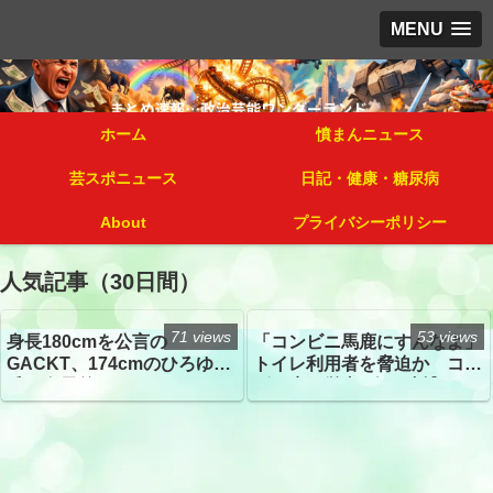
MENU
ホーム
憤まんニュース
芸スポニュース
日記・健康・糖尿病
About
プライバシーポリシー
人気記事（30日間）
71 views
53 views
身長180cmを公言の
「コンビニ馬鹿にすんなよ」
GACKT、174cmのひろゆき
トイレ利用者を脅迫か コン
氏と身長差“ほぼなし”でネッ
ビニ店経営者2人を逮捕
トざわつき イベントでの写
真が話題