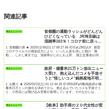
関連記事
首都圏の通勤ラッシュがどんどん
憤まんニュース
ひどくなっている JR埼京線は
混雑率163％！コロナ前に戻った
わけ
1: 首都圏の虎 ★ 2025/11/30(日) 17:08:27.66 ID:EaLZMZyL9 新型
コロナウイルスの感染拡大により、いったん姿を消した朝の「痛
勤」。しかし東京では、混雑率がじわじわ上昇、 国土交通省が2025
年7月に発表した調査によると、東京圏の平均混雑率は139％（2024
年度実績）で、前年より3ポイント高くなった。4年連続の右肩上が
りとなっている。■板橋―池袋、中野―新宿、川崎―品川は混雑率
政府・備蓄米21万トン放出ニュー
憤まんニュース
150％超す全文はソースで 最終更新:11/30(日) 16:30引用元: 2: ...
ス受け、抱え込んだコメを手放そ
うと“怪しいコメ”銘柄産地不明の
個人飛び込み営業急増
1: お断り ★ 2025/02/22(土) 01:12:44.28 ID:lR0UDFp/9動画政府が備
蓄米21万トンの放出を決めてから、抱え込んでいたコメを手放そう
と、小売店には飛び込み営業が急増しています。そのなかには、怪
しいコメを売り込む業者がいることが分かりました。番組は怪しい
コメがどこから仕入れられているのか追跡しました。■業者「今年の
新米2割引き」アジア食材店A「毎日いろんな業者が来る。このコメ
【岐阜】助手席の２０代女性が窓
憤まんニュース
がありますか、買いますかって」アジア食材店B「新規の業者から電