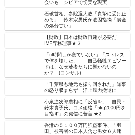
会いも シビアで切実な現実
石破首相、参院選大敗「真摯に受け止
める」 鈴木宗男氏が敗因指摘「裏金
の処分甘い」
【財政】日本は財政再建が必要だ
IMF専務理事★２
「○時間しか寝ていない」「ストレス
で体を壊した」――自己犠牲エピソー
ドは、なぜ若者たちに響かないの
か？ (コンサル)
「千葉県も地元も振り回された」知事
の怒り収まらず 洋上風力撤退に
小泉進次郎農相に「反省を」 自民・
鈴木貴子氏、コメ価格「5kg2000円を
目指す」の発信に苦言 ★2
香港の５１００万円強盗事件、「羽
田」被害者の日本人含む男女６人逮