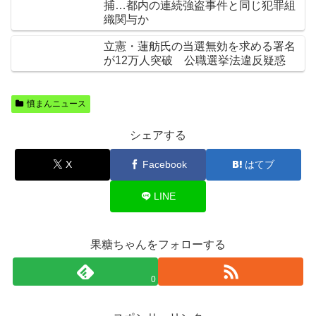
捕…都内の連続強盗事件と同じ犯罪組
織関与か
立憲・蓮舫氏の当選無効を求める署名
が12万人突破 公職選挙法違反疑惑
憤まんニュース
シェアする
X
Facebook
はてブ
LINE
果糖ちゃんをフォローする
0