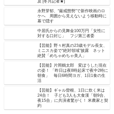
及 [冬月記者★]
永野芽郁、“厳戒態勢”で新作映画のロ
ケへ 周囲から見えないよう移動時に
幕で隠す
中居氏からの見舞金100万円「女性に
対する口封じ」 フジ第三者委
【芸能】野々村真の23歳モデル長女、
ミニスカ姿で“絶対領域”披露 ネット
絶賛「めちゃめちゃ美人」
【芸能】片岡鶴太郎 変ぼうした現在
の姿！ 「昨日は夜8時起床で夜中2時に
朝食」 毎日6時間ヨガ、1日1食の生
活
【芸能】ギャル曽根、1日に炊く米は
24合！ 子ども3人も大食漢「朝9合、
夜15合」に共演者驚がく！ 米農家と契
約