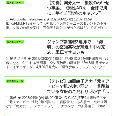
【文春】国分太一「複数のわいせ
芸スポニュース
つ事案」《男性ADを「全裸で川
に」年イチ“恐怖のキャンプ”
1: Ailuropoda melanoleuca ★ 2025/06/25(水) 12:02:13.59
ID:yxFMUkRT9またしても発覚した大物ジャニーズタレントの不祥
事。女帝の寵愛を受け、芸能界を駆け上がった男はどこで道を誤っ
たのか。徹底取材で明らかになった、複数の猥褻事案と、裏の顔。
そして彼の盟友が明かした言葉とは？▶︎男性ADを「全裸で川に」年
イチ“恐怖のキャンプ”▶︎ジュリーの推し 24年連続紅白、700万高級車
ジャンプ新連載3連弾で、「銀
芸スポニュース
も▶︎「美談になってよかったよ」元TBS妻と5億円豪邸▶︎「松岡に...
魂」の空知英秋が帰還！中村充
志、里庄マサヨシも
1: 爆笑ゴリラ ★ 2026/03/30(月) 00:34:27.49 ID:S24ylBPv9漫画『銀
魂』などで知られる漫画家・空知英秋氏の新連載『2年B組 勇者デス
トロイヤーず』が、4月20日発売の『週刊少年ジャンプ』でスタート
することが30日、発表された。空知氏の新連載は、2019年6月の代表
作『銀魂』完結以来、約7年ぶりとなる。また、『週刊少年ジャン
プ』では、4月から空知氏の作品も含めて3作品の新連載がスタート
【テレビ】加藤綾子アナ「元々ア
芸スポニュース
する。ジャンプ新連載の第1弾は中村充志氏の『ロクのおかしな家』
トピーで肌が凄い弱い」 普段着
（4月6日発売...
ている衣服のこだわり明かす「絶
対に綿100％」
1: 湛然 ★ 2025/04/04(金) 06:00:05.34 ID:Gp0Ag77E9加藤綾子アナ
「元々アトピーで肌が凄い弱い」 普段着ている衣服のこだわり明
かす「絶対に…」 スポニチフリーアナウンサーの加藤綾子 Photo
By スポニチテレビ東京「ナゼそこ？＋」（木曜後8・58）が3日に放
送され、新MCを務めるフリーアナウンサーの加藤綾子（39）が出