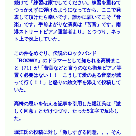
続けて「練習は家でしてください。練習を重ねて
つっかえずに弾けるようになってから、ここで発
表して頂けたら幸いです。誰かに届いてこそ『音
楽』です。手前よがりな演奏は『苦音』です。南
港ストリートピアノ運営者より」とつづり、ネッ
ト上で炎上していた。
この件をめぐり、伝説のロックバンド
「BOØWY」のドラマーとして知られる高橋まこ
と（71）が「苦音などと言うのなら街角ピアノ等
置く必要はない！！ こうして愛のある音楽が減
って行く！！」と怒りの絵文字を添えて投稿して
いた。
高橋の思いを伝える記事を引用した堀江氏は「激
しく同意」とだけつづり、たった5文字で反応し
た。
堀江氏の投稿に対し「激しすぎる同意。。。そん