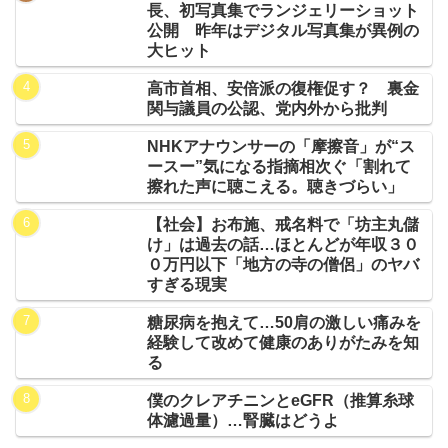
長、初写真集でランジェリーショット
公開 昨年はデジタル写真集が異例の
大ヒット
高市首相、安倍派の復権促す？ 裏金
関与議員の公認、党内外から批判
NHKアナウンサーの「摩擦音」が“ス
ースー”気になる指摘相次ぐ「割れて
擦れた声に聴こえる。聴きづらい」
【社会】お布施、戒名料で「坊主丸儲
け」は過去の話…ほとんどが年収３０
０万円以下「地方の寺の僧侶」のヤバ
すぎる現実
糖尿病を抱えて…50肩の激しい痛みを
経験して改めて健康のありがたみを知
る
僕のクレアチニンとeGFR（推算糸球
体濾過量）…腎臓はどうよ