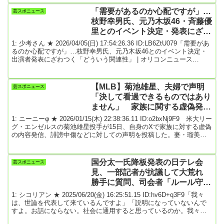
容が増えている」と評価している。駿台・ベネッセによる「データ
「需要があるのか心配ですが」…
芸スポニュース
ネット」によると難易は昨年並み。「文献資料、マンガや絵画、地
枝野幸男氏、元乃木坂46・斉藤優
図、グラフなど...
里とのイベント決定・発表にざわ
つく「どういう関連性」
1: 少考さん ★ 2026/04/05(日) 17:54:26.36 ID:LB6ZtU079「需要があ
るのか心配ですが」…枝野幸男氏、元乃木坂46とのイベント決定・
出演者発表にざわつく「どういう関連性」 | オリコンニュース
（ORICON NEWS）2026-04-05 11:10元立憲民主党代表、元内閣官
房長官で弁護士の枝野幸男氏が4日、自身のXを更新し、元乃木坂46
でライバーの斉藤優里を招いてトークイベントを行うと発表し、話
【MLB】菊池雄星、夫婦で声明
芸スポニュース
題を集めている。『枝野幸男Special Talk Live V...
「決して看過できるものではあり
ません」 家族に関する虚偽発
信、誹謗中傷に「これまで以上に
1: ニーニーφ ★ 2026/01/15(木) 22:38:36.11 ID:o2bxNj9F9 米大リー
厳しく対応」
グ・エンゼルスの菊池雄星投手が15日、自身のXで家族に対する虚偽
の内容発信、誹謗中傷などに対しての声明を投稿した。妻・瑠美さ
んの署名も入ったもので「心ない投稿を控えていただくことを切に
お願い申し上げます」と記した。菊地はXに「皆さまへのお願い」と
題した声明画像を投稿。「いつもたくさんのご声援をいただき、あ
国分太一氏降板発表の日テレ会
芸スポニュース
りがとうございます。まもなく2026年シーズンの開幕を迎えます。
見、一部記者が抗議して大荒れ
この節目にあたり、私た...
勝手に質問、司会者「ルール守っ
て」
1: シコリアン ★ 2025/06/20(金) 16:25:51.15 ID:hv6D+q3F9「我々
は、世論を代表して来ているんですよ」「説明になっていないんで
すよ。お話にならない。社会に通用すると思っているのか。我々
は、世論を代表して来ているんですよ...」一部記者は、声を荒げて