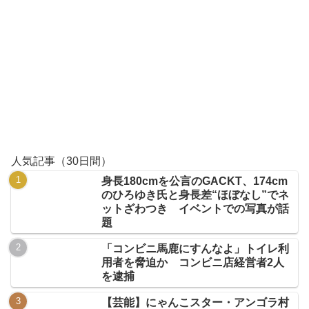
人気記事（30日間）
身長180cmを公言のGACKT、174cm
のひろゆき氏と身長差“ほぼなし”でネ
ットざわつき イベントでの写真が話
題
「コンビニ馬鹿にすんなよ」トイレ利
用者を脅迫か コンビニ店経営者2人
を逮捕
【芸能】にゃんこスター・アンゴラ村