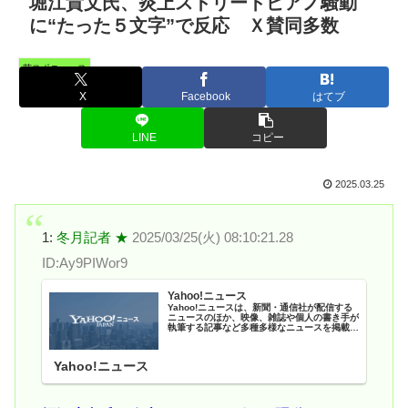
堀江貴文氏、炎上ストリートピアノ騒動
に“たった５文字”で反応 Ｘ賛同多数
芸スポニュース
X
Facebook
はてブ
LINE
コピー
2025.03.25
1:
冬月記者 ★
2025/03/25(火) 08:10:21.28
ID:Ay9PIWor9
Yahoo!ニュース
Yahoo!ニュースは、新聞・通信社が配信する
ニュースのほか、映像、雑誌や個人の書き手が
執筆する記事など多種多様なニュースを掲載し
ています。
Yahoo!ニュース