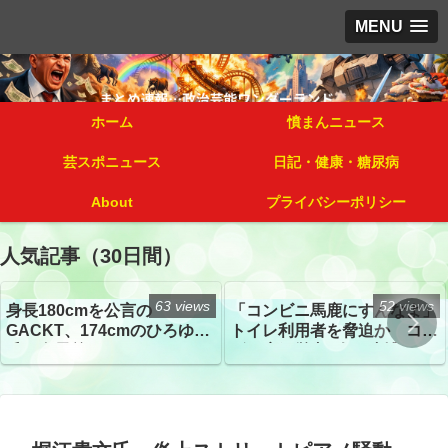
MENU
ホーム
憤まんニュース
芸スポニュース
日記・健康・糖尿病
About
プライバシーポリシー
人気記事（30日間）
63 views
52 views
身長180cmを公言の
「コンビニ馬鹿にすんなよ」
GACKT、174cmのひろゆき
トイレ利用者を脅迫か コン
氏と身長差“ほぼなし”でネッ
ビニ店経営者2人を逮捕
トざわつき イベントでの写
真が話題