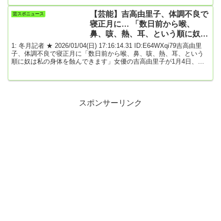
持論を繰り返し、福田社長が「ご意見は承りますが、プライバシー
を優先させていただきます」と応酬が続いた。そんな中で、司会者
【芸能】吉高由里子、体調不良で
芸スポニュース
が割って入り、名前を名乗らず勝手に質問をしないでほしいとし
寝正月に… 「数日前から喉、
て、「ルールを守って下さい」と呼びか...
鼻、咳、熱、耳、という順に奴は
私の身体を蝕んできます」
1: 冬月記者 ★ 2026/01/04(日) 17:16:14.31 ID:E64WXqi79吉高由里
子、体調不良で寝正月に「数日前から喉、鼻、咳、熱、耳、という
順に奴は私の身体を蝕んできます」女優の吉高由里子が1月4日、自
身のX（旧Twitter）を更新。風邪を引いたことを報告した。◆吉高由
里子、風邪を報告吉高は「寝正月、、、はい。きました。風邪初め
と言ったらいいのですかね…数日前から喉、鼻、咳、熱、耳、とい
う順に奴は私の身体を蝕んできます 次はどこに来るんだー？」と新
年から風邪を引いたこと...
スポンサーリンク