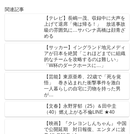
関連記事
【テレビ】長嶋一茂、収録中に大声を
上げて退席「俺は帰る！」 放送事故
級の雰囲気に…サバンナ高橋は顔青ざ
める
【サッカー】イングランド地元メディ
アが日本を絶賛「これほどまでに組織
的なチームを攻略するのは難しい」
「W杯のダークホースに…」
【芸能】東原亜希、22歳で「死を覚
悟」 巻き込まれた衝撃事件を激白
一人暮らしの自宅に刃物を持った男
が…
【文春】永野芽郁（25）＆田中圭
（40）燃え上がる不倫LINE ★40
【映画】『クレヨンしんちゃん』 中国
で公開延期 対日報復、エンタメに波