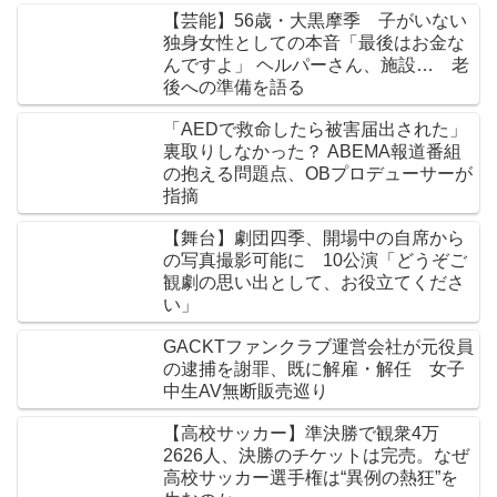
【芸能】56歳・大黒摩季 子がいない
独身女性としての本音「最後はお金な
んですよ」 ヘルパーさん、施設… 老
後への準備を語る
「AEDで救命したら被害届出された」
裏取りしなかった？ ABEMA報道番組
の抱える問題点、OBプロデューサーが
指摘
【舞台】劇団四季、開場中の自席から
の写真撮影可能に 10公演「どうぞご
観劇の思い出として、お役立てくださ
い」
GACKTファンクラブ運営会社が元役員
の逮捕を謝罪、既に解雇・解任 女子
中生AV無断販売巡り
【高校サッカー】準決勝で観衆4万
2626人、決勝のチケットは完売。なぜ
高校サッカー選手権は“異例の熱狂”を