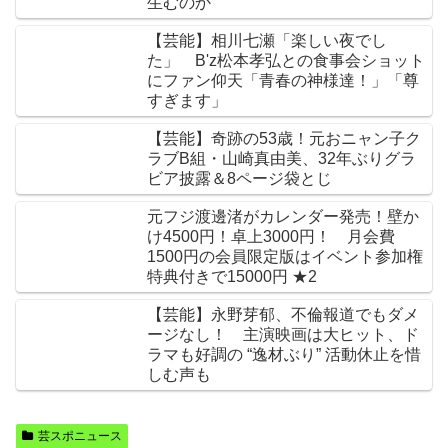
生むのか
【芸能】相川七瀬「楽しい夜でし
た」 B'z松本孝弘との食事会ショット
にファン仰天「青春の神様達！」「尊
すぎます」
【芸能】奇跡の53歳！元おニャン子ク
ラブB組・山崎真由美、32年ぶりグラ
ビア披露＆8ページ袋とじ
元フジ渡邊渚がカレンダー発売！壁か
け4500円！卓上3000円！ 月会費
1500円の会員限定版はイベント参加権
特典付きで15000円 ★2
【芸能】永野芽郁、不倫報道でもダメ
ージなし！ 主演映画は大ヒット、ド
ラマも好調の “逸材ぶり” 活動休止を惜
しむ声も
芸スポニュース