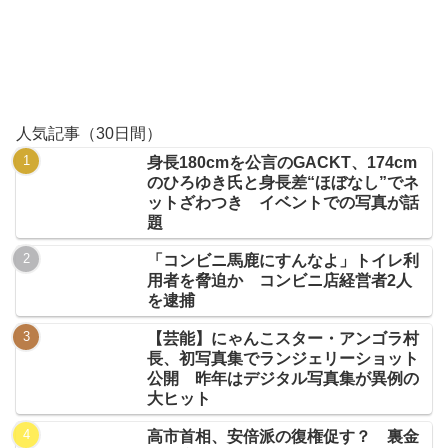
人気記事（30日間）
身長180cmを公言のGACKT、174cm
のひろゆき氏と身長差“ほぼなし”でネ
ットざわつき イベントでの写真が話
題
「コンビニ馬鹿にすんなよ」トイレ利
用者を脅迫か コンビニ店経営者2人
を逮捕
【芸能】にゃんこスター・アンゴラ村
長、初写真集でランジェリーショット
公開 昨年はデジタル写真集が異例の
大ヒット
高市首相、安倍派の復権促す？ 裏金