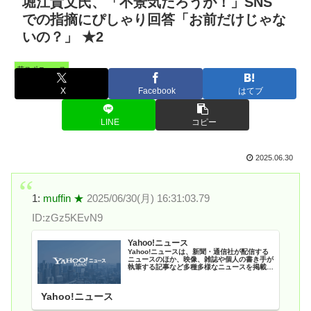
堀江貴文氏、「不景気だろうが！」SNS
での指摘にぴしゃり回答「お前だけじゃな
いの？」 ★2
芸スポニュース
X
Facebook
はてブ
LINE
コピー
2025.06.30
1:
muffin ★
2025/06/30(月) 16:31:03.79
ID:zGz5KEvN9
Yahoo!ニュース
Yahoo!ニュースは、新聞・通信社が配信する
ニュースのほか、映像、雑誌や個人の書き手が
執筆する記事など多種多様なニュースを掲載し
ています。
Yahoo!ニュース