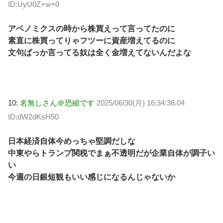
ID:UyU0Z+w+0
アベノミクスの時から株買えって言ってたのに
素直に株買ってりゃフツーに資産増えてるのに
文句ばっか言ってる奴は全く金増えてないんだよな
10:
名無しさん＠恐縮です
2025/06/30(月) 16:34:36.04
ID:dW2dKsH50
日本経済自体今めっちゃ堅調だしな
中東やらトランプ関税でまぁ不透明だが企業自体が調子い
い
今週の日銀短観もいい感じになるんじゃないか