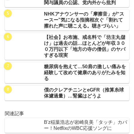
関与議員の公認、党内外から批判
NHKアナウンサーの「摩擦音」が“ス
ースー”気になる指摘相次ぐ「割れて
擦れた声に聴こえる。聴きづらい」
【社会】お布施、戒名料で「坊主丸儲
け」は過去の話…ほとんどが年収３０
０万円以下「地方の寺の僧侶」のヤバ
すぎる現実
糖尿病を抱えて…50肩の激しい痛みを
経験して改めて健康のありがたみを知
る
僕のクレアチニンとeGFR（推算糸球
体濾過量）…腎臓はどうよ
関連記事
B'z稲葉浩志が岩崎良美「タッチ」カバ
ー！NetflixのWBC応援ソングに