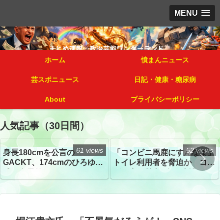
MENU
ホーム
憤まんニュース
芸スポニュース
日記・健康・糖尿病
About
プライバシーポリシー
人気記事（30日間）
61 views
52 views
身長180cmを公言の
「コンビニ馬鹿にすんなよ」
GACKT、174cmのひろゆき
トイレ利用者を脅迫か コン
氏と身長差“ほぼなし”でネッ
ビニ店経営者2人を逮捕
トざわつき イベントでの写
真が話題