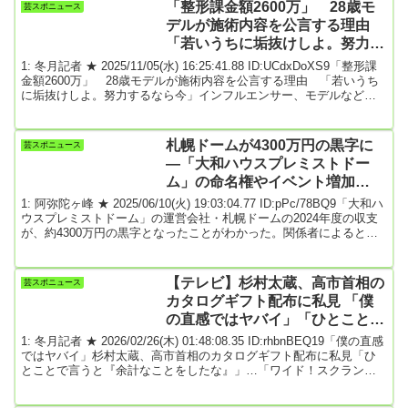
「整形課金額2600万」 28歳モ
芸スポニュース
デルが施術内容を公言する理由
「若いうちに垢抜けしよ。努力す
るなら今」
1: 冬月記者 ★ 2025/11/05(水) 16:25:41.88 ID:UCdxDoXS9「整形課
金額2600万」 28歳モデルが施術内容を公言する理由 「若いうち
に垢抜けしよ。努力するなら今」インフルエンサー、モデルなどと
して活動している平瀬あいりさん（28）がXを更新し、近影を披露し
ました。自身の受けた施術の内容も公開している平瀬さんの最新シ
ョットがネット上で話題となっています。平瀬さんは、「整形して
札幌ドームが4300万円の黒字に
芸スポニュース
人生変わった」とつづり、写真を投稿。これまでの投稿で、16歳の
―「大和ハウスプレミストドー
ころからバイトの掛け持ち...
ム」の命名権やイベント増加
で…“6億5000万円の大赤字”から
1: 阿弥陀ヶ峰 ★ 2025/06/10(火) 19:03:04.77 ID:pPc/78BQ9「大和ハ
回復
ウスプレミストドーム」の運営会社・札幌ドームの2024年度の収支
が、約4300万円の黒字となったことがわかった。関係者によると、
2024年度はイベント数の増加や命名権の売却により最終的なもうけ
を示す純損益が約4300万円の黒字となったという。札幌ドームで
は、北海道日本ハムファイターズの本拠地の移転後、初めてとなっ
【テレビ】杉村太蔵、高市首相の
芸スポニュース
た2023年度の決算で約6億5100万円の赤字となっていた。札幌ドーム
カタログギフト配布に私見 「僕
は23日の...
の直感ではヤバイ」「ひとことで
言うと、余計なことをしたな」
1: 冬月記者 ★ 2026/02/26(木) 01:48:08.35 ID:rhbnBEQ19「僕の直感
ではヤバイ」杉村太蔵、高市首相のカタログギフト配布に私見「ひ
とことで言うと『余計なことをしたな』」…「ワイド！スクランブ
ル」テレビ朝日系「大下容子ワイド！スクランブル」（月～金曜・
午前１０時２５分）は２５日、高市早苗首相が自民党全議員にカタ