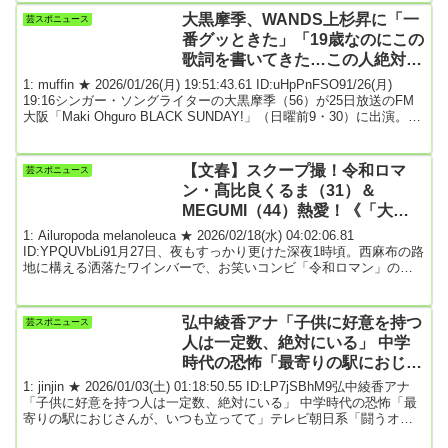
菜那セシルが登場。冬を思わせる箱根の温泉旅行を披露している。
大黒摩季、WANDS上杉昇に「一
芸スポニュース
（※以下略、全文は引用元サイトをご覧ください。）引用元: 3: 名無
番グッときた」「19歳なのにこの
しさん＠恐縮...
歌詞を書いてきた…この人絶対天
才！」歌詞書く気力無くす
1: muffin ★ 2026/01/26(月) 19:51:43.61 ID:uHpPnFSO91/26(月)
19:16シンガー・ソングライターの大黒摩季（56）が25日放送のFM
大阪「Maki Ohguro BLACK SUNDAY!」（日曜前9・30）に出演。若
手時代に打ちひしがれるほど才能を感じたアーティストを明かし
た。90年代の音楽チャートを席巻した音楽制作会社・マネジメント
事務所「ビーイング」。大黒は「最年少でオーディション受かって
【文春】スクープ撮！令和ロマ
芸スポニュース
ビーイングに入った時…もうね、天才だらけ！」と回...
ン・髙比良くるま（31）＆
MEGUMI（44）熱愛！《「大好
き♡」ラブラブメッセージ》
1: Ailuropoda melanoleuca ★ 2026/02/18(水) 04:02:06.81
ID:YPQUVbLi91月27日、夜もすっかり更けた深夜1時頃。西麻布の路
地に構える洒落たワインバーで、お笑いコンビ「令和ロマン」の髙
比良くるま（31）がグラスを傾けている。ワインボトルがズラッと
並ぶ薄暗い店内のテーブル席で、くるまは、1人の女性に熱視線を送
る。普段、視聴者に見せる「芸人」としての顔とはまた違った特別
弘中綾香アナ「子供に好意を持つ
芸スポニュース
な表情だ。果たして、くるまがゾッコンの女性の正体は……。令和
人は一定数、絶対にいる」 中学
ロマンは、慶...
時代の恐怖「最寄りの駅におじさ
んが、いつも立ってて」
1: jinjin ★ 2026/01/03(土) 01:18:50.55 ID:LP7jSBhM9弘中綾香アナ
「子供に好意を持つ人は一定数、絶対にいる」 中学時代の恐怖「最
寄りの駅におじさんが、いつも立ってて」テレビ朝日系「闘うオン
ナのワイドショー【２０２５年ニュースを女性目線で総ざらい】」