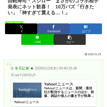
回転寿司・スシロー まさかのコラボ相手
発表にネット歓喜！ 10万バズ「行きた
い」「神すぎて震える…！」
芸スポニュース
X
Facebook
はてブ
LINE
コピー
2026.01.29
1:
冬月記者 ★
2026/01/29(木) 09:40:15.48
ID:peYyWhDy9
Yahoo!ニュース
Yahoo!ニュースは、新聞・通信
社が配信するニュースのほか、映
像、雑誌や個人の書き手が執筆す
る記事など多種多様なニュースを
Yahoo!ニュース
掲載しています。