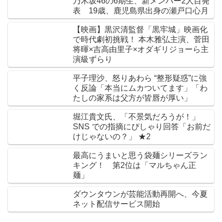
乃木坂46の6期生、新メンバー2人目発
表 19歳、鹿児島県出身の瀬戸口心月
【映画】黒沢清監督「黒牢城」映画化
で時代劇初挑戦！ 本木雅弘主演、菅田
将暉×吉高由里子×オダギリジョーら主
演級ずらり
平子理沙、怒りあわら “整形疑惑”に強
く反論「本当にムカついてます」「わ
たしの家系は父方が皆唇が厚い」
堀江貴文氏、「不景気だろうが！」
SNS での指摘にぴしゃり回答「お前だ
けじゃないの？」 ★2
最高にうまいと思う袋麺シリーズラン
キング！ 第2位は「マルちゃん正
麺」
ダウンタウンが芸能活動再開へ、今夏
ネット配信サービス開始