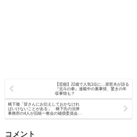
【芸能】22歳で人気1位に…原哲夫が語る
『北斗の拳』連載中の裏事情、驚きの年
収事情も？
橋下徹「皆さんにお伝えしておかなけれ
ばいけないことがある」 橋下氏の法律
事務所の4人が旧統一教会の補償委員会の
委員に就任
コメント