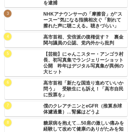
を逮捕
NHKアナウンサーの「摩擦音」が“ス
ースー”気になる指摘相次ぐ「割れて
擦れた声に聴こえる。聴きづらい」
高市首相、安倍派の復権促す？ 裏金
関与議員の公認、党内外から批判
【芸能】にゃんこスター・アンゴラ村
長、初写真集でランジェリーショット
公開 昨年はデジタル写真集が異例の
大ヒット
高市首相「新たな国造り進めていいか
問う」 受験生にも訴え！「高市自民
に投票を」
僕のクレアチニンとeGFR（推算糸球
体濾過量）…腎臓はどうよ
糖尿病を抱えて…50肩の激しい痛みを
経験して改めて健康のありがたみを知