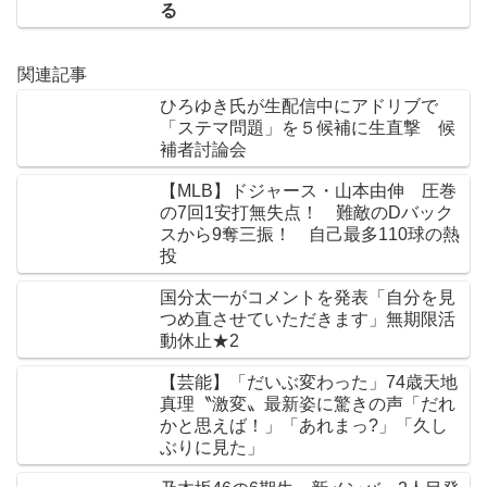
る
関連記事
ひろゆき氏が生配信中にアドリブで
「ステマ問題」を５候補に生直撃 候
補者討論会
【MLB】ドジャース・山本由伸 圧巻
の7回1安打無失点！ 難敵のDバック
スから9奪三振！ 自己最多110球の熱
投
国分太一がコメントを発表「自分を見
つめ直させていただきます」無期限活
動休止★2
【芸能】「だいぶ変わった」74歳天地
真理〝激変〟最新姿に驚きの声「だれ
かと思えば！」「あれまっ?」「久し
ぶりに見た」