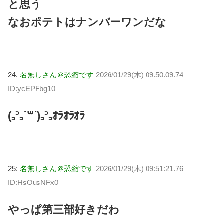
と思う
なおポテトはナンバーワンだな
24:
名無しさん＠恐縮です
2026/01/29(木) 09:50:09.74
ID:ycEPFbg10
(꜆꜄꜆˙꒳˙)꜆꜄꜆ｵﾗｵﾗｵﾗ
25:
名無しさん＠恐縮です
2026/01/29(木) 09:51:21.76
ID:HsOusNFx0
やっぱ第三部好きだわ