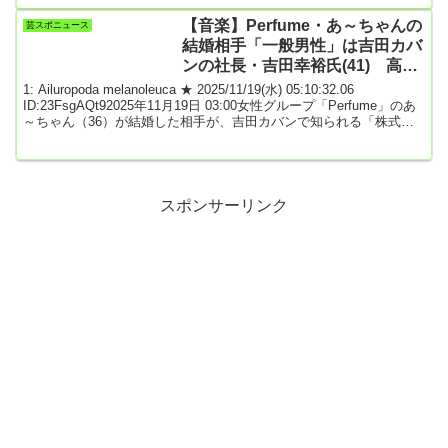
が１日に放送された。同局アナウンサー・弘中綾香、フリーアナウ
ンサー・森香澄、ホラン千秋ら２０２５年に活躍した女性たちがニ
【音楽】Perfume・あ～ちゃんの
芸スポニュース
ュースを振り返った。未成年が被害の盗撮、痴漢事件などがテーマ
結婚相手「一般男性」は吉田カバ
になると弘中アナは学生時代...
ンの社長・吉田幸裕氏(41) 高身
長で山本耕史似
1: Ailuropoda melanoleuca ★ 2025/11/19(水) 05:10:32.06
ID:23FsgAQt92025年11月19日 03:00女性グループ「Perfume」のあ
～ちゃん（36）が結婚した相手が、吉田カバンで知られる「株式会
社吉田」の吉田幸裕社長（41）であることが18日、スポニチ本紙の
取材で分かった。今月11日の結婚発表時は「一般男性と結婚しまし
た。ファンの人です。ファンの人と結婚することは私の夢でした」
と報告していた。2人は元々、長い友人関係にあり、アー...
スポンサーリンク