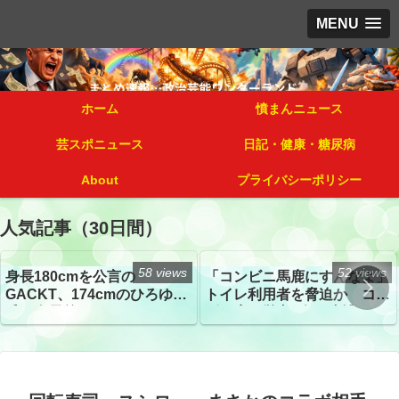
MENU
ホーム
憤まんニュース
芸スポニュース
日記・健康・糖尿病
About
プライバシーポリシー
人気記事（30日間）
58 views
52 views
身長180cmを公言の
「コンビニ馬鹿にすんなよ」
GACKT、174cmのひろゆき
トイレ利用者を脅迫か コン
氏と身長差“ほぼなし”でネッ
ビニ店経営者2人を逮捕
トざわつき イベントでの写
真が話題