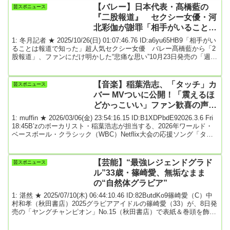
ログギフトを配布したことを報じた。高市首相は先の衆院選で当選
【バレー】日本代表・髙橋藍の
芸スポニュース
した３００人以上の自民党議員に対し、当選祝いなどの名目で数万
『二股報道』 セクシー女優・河
円相当のカタログギフトを贈った。高...
北彩伽が謝罪「相手がいることは
報道で知った」 髙橋も反省
1: 冬月記者 ★ 2025/10/26(日) 01:07:46.76 ID:a6yu65HB9「相手がい
ることは報道で知った」超人気セクシー女優 バレー髙橋藍から「2
股報道」、ファンにだけ明かした“悲痛な思い”10月23日発売の「週刊
文春」で、セクシー女優・河北彩伽（26）と、バレーボール男子日
本代表・髙橋藍選手（24）の熱愛が報じられた。「記事によると、
河北さんと髙橋選手はSNSのDMを通じて知り合い、今年9月に2度、
【音楽】稲葉浩志、「タッチ」カ
芸スポニュース
都内のホテルで過ごしていたといいます。ところが、同紙の取材で
バー MVついに公開！「震えるほ
は、髙橋選手が...
どかっこいい」ファン歓喜の声
続々
1: muffin ★ 2026/03/06(金) 23:54:16.15 ID:B1XDPbdE92026.3.6 Fri
18:45B’zのボーカリスト・稲葉浩志が担当する、2026年ワールド・
ベースボール・クラシック（WBC）Netflix大会の応援ソング「タッ
チ」カバー。そのミュージックビデオ（MV）が本日公開され、アニ
メファンや音楽ファンの間で大きな話題を呼んでいます。公開され
たMVでは、稲葉の迫力あるパフォーマンスと、野球や青春を想起さ
【芸能】“最強レジェンドグラド
芸スポニュース
せる映像が織り交ぜられており、彼独自の視点で「タ...
ル”33歳・篠崎愛、無垢なまま
の“自然体グラビア”
1: 湛然 ★ 2025/07/10(木) 06:44:10.46 ID:82ButdKo9篠崎愛（C）中
村和孝（秋田書店）2025グラビアアイドルの篠崎愛（33）が、8日発
売の「ヤングチャンピオン」No.15（秋田書店）で表紙＆巻頭を飾っ
た。 篠崎は、無垢なまま自然体のグラビアを披露。また、巻中グ
ラビアでは、恋リア「今日、好きになりました。」で話題を呼んだ