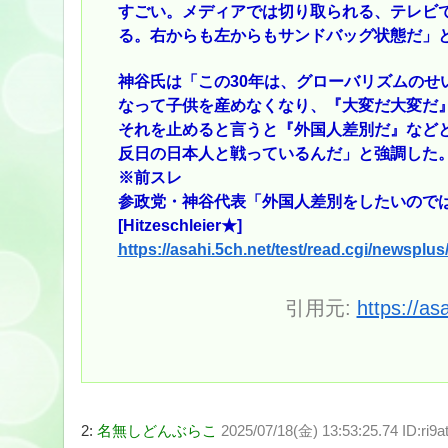
すごい。メディアでは切り取られる、テレビ
る。右からも左からもサンドバッグ状態だ」と
神谷氏は「この30年は、グローバリズムのせ
なって子供を産めなくなり、『大変だ大変だ
それを止めると言うと『外国人差別だ』など
反日の日本人と戦っているんだ」と強調した
※前スレ
参政党・神谷代表「外国人差別をしたいので
[Hitzeschleier★]
https://asahi.5ch.net/test/read.cgi/newsplu
引用元:
https://as
2:
名無しどんぶらこ
2025/07/18(金) 13:53:25.74 ID:ri9a