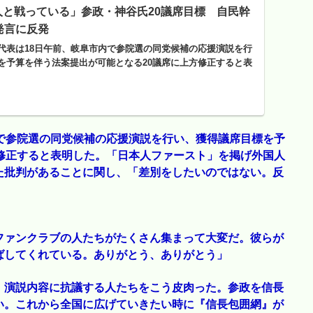
人と戦っている」参政・神谷氏20議席目標 自民幹
発言に反発
代表は18日午前、岐阜市内で参院選の同党候補の応援演説を行
を予算を伴う法案提出が可能となる20議席に上方修正すると表
で参院選の同党候補の応援演説を行い、獲得議席目標を予
修正すると表明した。「日本人ファースト」を掲げ外国人
た批判があることに関し、「差別をしたいのではない。反
ファンクラブの人たちがたくさん集まって大変だ。彼らが
ばしてくれている。ありがとう、ありがとう」
、演説内容に抗議する人たちをこう皮肉った。参政を信長
い。これから全国に広げていきたい時に『信長包囲網』が