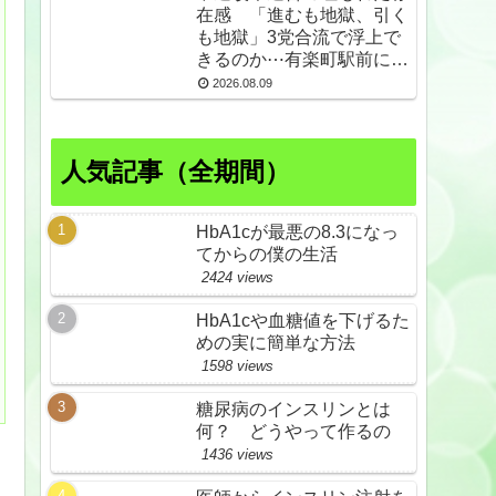
在感 「進むも地獄、引く
も地獄」3党合流で浮上で
きるのか⋯有楽町駅前に数
百人の支持者ら
2026.08.09
人気記事（全期間）
HbA1cが最悪の8.3になっ
てからの僕の生活
2424 views
HbA1cや血糖値を下げるた
めの実に簡単な方法
1598 views
糖尿病のインスリンとは
何？ どうやって作るの
1436 views