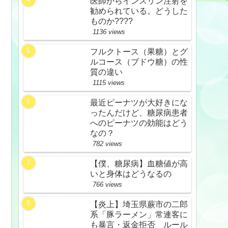
医師からインスリン注射を
勧められている。どうした
ものか????
1136 views
フルクトース（果糖）とグ
ルコース（ブドウ糖）の性
質の違い
1115 views
最近ピーナツが大好きにな
ったんだけど、糖尿病患者
へのピーナツの効能はどう
なの？
782 views
【僕、糖尿病】血糖値が高
いと身体はどうなるの
766 views
【炎上】埼玉県蕨市の二郎
系「豚ラーメン」常連客に
も暴言・返金拒否 ルール