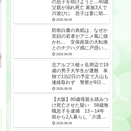
の息子を助けようと…40歳
父親が溺れ死亡 家族3人で
川遊びに 息子は妻に助け
られる ★2
2026.08.09
防衛白書の表紙は、なぜか
笑顔の若者がアニメ風に描
かれ… 安保政策の大転換
とのチグハグ感に戸惑いの
声
2026.08.09
北アルプス槍ヶ岳周辺で19
歳の男子大学生が遭難 単
独で1泊2日の予定で入山も
連絡取れず 警察が9日以
降捜索予定
2026.08.09
【大阪】80歳母親を踏みつ
け死亡させた疑い 58歳無
職息子を逮捕 13～14年
前から2人暮らし「介護疲
れで日常的に暴行」 岬町
2026.08.09