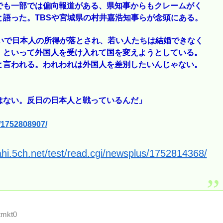
でも一部では偏向報道がある、県知事からもクレームがく
語った。TBSや宮城県の村井嘉浩知事らが念頭にある。
いで日本人の所得が落とされ、若い人たちは結婚できなく
』といって外国人を受け入れて国を変えようとしている。
と言われる。われわれは外国人を差別したいんじゃない。
。
はない。反日の日本人と戦っているんだ」
s/1752808907/
ahi.5ch.net/test/read.cgi/newsplus/1752814368/
tmkt0