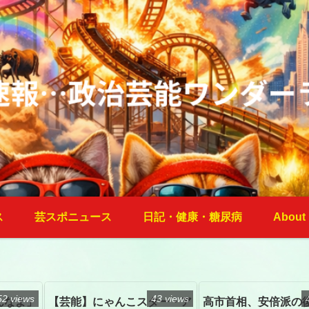
ス
芸スポニュース
日記・健康・糖尿病
About
52 views
43 views
んなよ」
【芸能】にゃんこスター・ア
高市首相、安倍派の