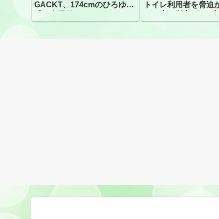
GACKT、174cmのひろゆき
トイレ利用者を脅迫
氏と身長差“ほぼなし”でネッ
ビニ店経営者2人を逮
トざわつき イベントでの写
真が話題