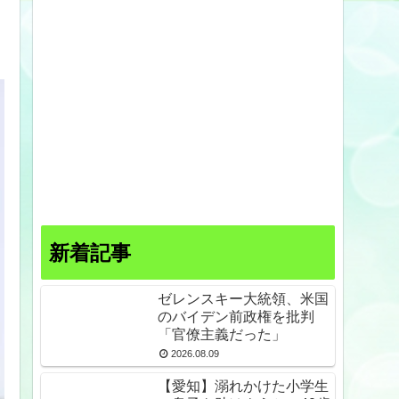
と
新着記事
ゼレンスキー大統領、米国
のバイデン前政権を批判
「官僚主義だった」
2026.08.09
【愛知】溺れかけた小学生