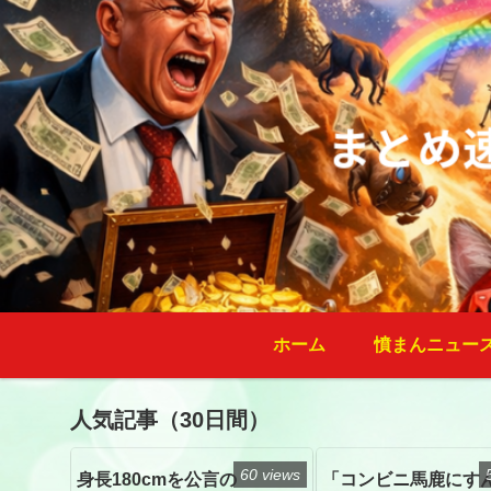
ホーム
憤まんニュー
人気記事（30日間）
60 views
身長180cmを公言の
「コンビニ馬鹿にす