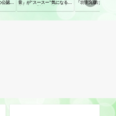
の公認、
音」が“スースー”気になる指
「坊主丸儲け」は過
摘相次ぐ「割れて擦れた声に
ほとんどが年収３０
聴こえる。聴きづらい」
下「地方の寺の僧侶
すぎる現実