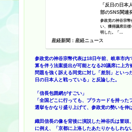
「反日の日本
部のSNS関連
参政党の神谷宗幣
い、獲得議席目標
明した。「…
産経新聞：産経ニュース
参政党の神谷宗幣代表は18日午前、岐阜市内
算を伴う法案提出が可能となる20議席に上方
問題を強く訴える同党に対し「差別」といっ
日の日本人と戦っている」と反論した。
「信長包囲網がすごい」
「全国どこに行っても、プラカードを持った
選挙をかなり盛り上げて、参政党の勢いを伸
織田信長の像を背後に演説した神谷氏は冒頭
に例え、「京都に上洛したあたりかもしれな