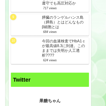
遵守でも高圧対応か
717 views
膵臓のランゲルハンス島
（膵島）とはどんなもの
β細胞とは
684 views
今回の血液検査でHbA1ｃ
が最高値8.3に到達。この
ままでは失明か人工透
析????
624 views
Twitter
果糖ちゃん