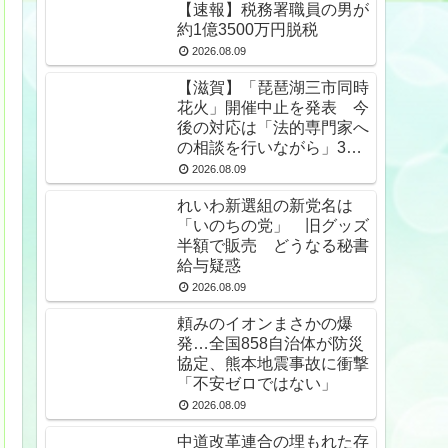
【速報】税務署職員の男が
約1億3500万円脱税
2026.08.09
【滋賀】「琵琶湖三市同時
花火」開催中止を発表 今
後の対応は「法的専門家へ
の相談を行いながら」3市
が関与否定
2026.08.09
れいわ新選組の新党名は
「いのちの党」 旧グッズ
半額で販売 どうなる秘書
給与疑惑
2026.08.09
頼みのイオンまさかの爆
発…全国858自治体が防災
協定、熊本地震事故に衝撃
「不安ゼロではない」
2026.08.09
中道改革連合の埋もれた存