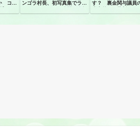
か コン
ンゴラ村長、初写真集でラン
す？ 裏金関与議員
捕
ジェリーショット公開 昨年
党内外から批判
はデジタル写真集が異例の大
ヒット