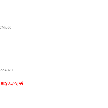
FCMjc60
OZccA3k0
ヨなんだが🤣