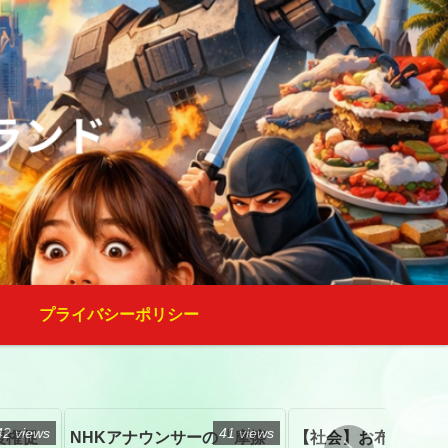
プライバシーポリシー
42 views
41 views
復権促
NHKアナウンサーの「摩擦
【社会】お布施、戒