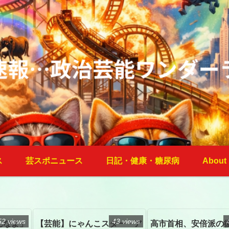
ス
芸スポニュース
日記・健康・糖尿病
About
52 views
43 views
んなよ」
【芸能】にゃんこスター・ア
高市首相、安倍派の