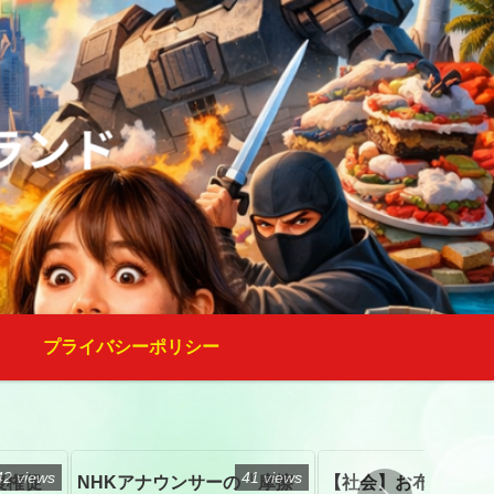
プライバシーポリシー
42 views
41 views
復権促
NHKアナウンサーの「摩擦
【社会】お布施、戒