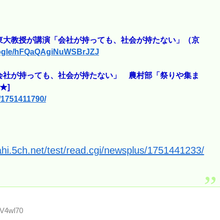
東大教授が講演「会社が持っても、社会が持たない」（京
google/hFQaQAgiNuWSBrJZJ
会社が持っても、社会が持たない」 農村部「祭りや集ま
★]
s/1751411790/
ahi.5ch.net/test/read.cgi/newsplus/1751441233/
nV4wl70