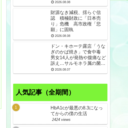
2026.08.08
財源なき減税、揺らぐ信
認 積極財政に「日本売
り」危機 高市政権「悲
願」に固執
2026.08.08
ドン・キホーテ露店「うな
ぎのかば焼き」で食中毒
男女14人が発熱や腹痛など
訴え…サルモネラ属の菌検
出
2026.08.07
人気記事（全期間）
HbA1cが最悪の8.3になっ
てからの僕の生活
2424 views