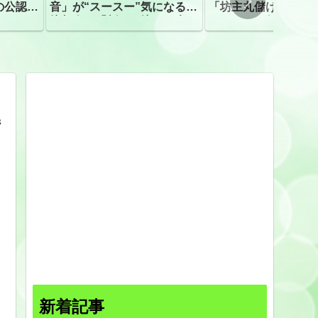
の公認、
音」が“スースー”気になる指
「坊主丸儲け」は過
摘相次ぐ「割れて擦れた声に
ほとんどが年収３０
聴こえる。聴きづらい」
下「地方の寺の僧侶
すぎる現実
持
新着記事