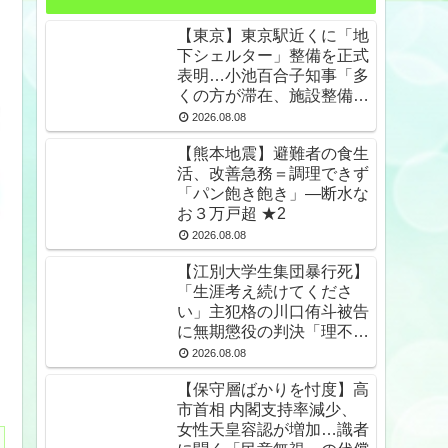
【東京】東京駅近くに「地
下シェルター」整備を正式
表明…小池百合子知事「多
くの方が滞在、施設整備の
効果高い」 ★2
2026.08.08
【熊本地震】避難者の食生
活、改善急務＝調理できず
「パン飽き飽き」―断水な
お３万戸超 ★2
2026.08.08
【江別大学生集団暴行死】
「生涯考え続けてくださ
い」主犯格の川口侑斗被告
に無期懲役の判決「理不尽
以外の何ものでもない」
2026.08.08
★2
【保守層ばかりを忖度】高
市首相 内閣支持率減少、
女性天皇容認が増加…識者