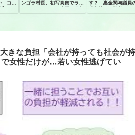
か コン
ンゴラ村長、初写真集でラン
す？ 裏金関与議員
捕
ジェリーショット公開 昨年
党内外から批判
はデジタル写真集が異例の大
ヒット
に大きな負担「会社が持っても社会が
りで女性だけが…若い女性逃げてい