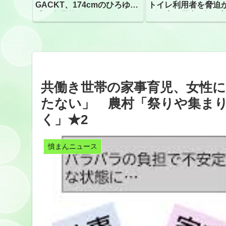
GACKT、174cmのひろゆき
トイレ利用者を脅迫
氏と身長差“ほぼなし”でネッ
ビニ店経営者2人を逮
トざわつき イベントでの写
真が話題
共働き世帯の家事育児、女性
たない」 農村「祭りや集ま
く」★2
憤まんニュース