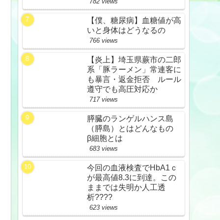
782 views
【僕、糖尿病】血糖値が高
いと身体はどうなるの
766 views
【炎上】埼玉県蕨市の二郎
系「豚ラーメン」常連客に
も暴言・返金拒否 ルール
遵守でも高圧対応か
717 views
膵臓のランゲルハンス島
（膵島）とはどんなもの
β細胞とは
683 views
今回の血液検査でHbA1ｃ
が最高値8.3に到達。この
ままでは失明か人工透
析????
623 views