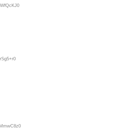
9HWfQcKJ0
BrSg5+r0
:keMmwC8z0