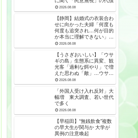
に聞く「民意無視」の代償
2026.08.08
【静岡】結婚式の衣装合わ
せに向かった夫婦「何度も
何度も追突され…何が目的
か本当に理解できない」東
名高速で続いた約1.7キロ
2026.08.08
の追突
【うさぎおいしい】「ウサ
ギの島」生態系に異変、観
光客「過剰な餌やり」で増
えた思わぬ「敵」…ウサギ
襲い口でくわえる姿も 大
2026.08.08
久野島
「外国人受け入れ反対」大
幅増 東大調査、若い世代
で多く
2026.08.08
【早稲田】“無銭飲食”複数
の早大生が関与か 大学が
異例の注意喚起