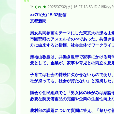
1:
ぐれ ★
2025/07/02(水) 16:27:13.53 ID:Jii9iXyy9
>>7
/1(火) 15:32配信
京都新聞
男女共同参画をテーマにした東京大の瀬地山角
市園部町のアスエルそのべであった。共働き
方に由来すると指摘。社会全体でワークライ
瀬地山教授は、共働き世帯で家事にかける時間
景として、企業が、家事や育児との両立を想
子育ては社会の持続に欠かせないものであり
社が持っても、社会が持たない」と指摘した
議会や住民組織でも「男女比のゆがみは結論
必要な防災備蓄品の完備や企業の生産性向上
農村部の課題について質問に答え、「祭りや