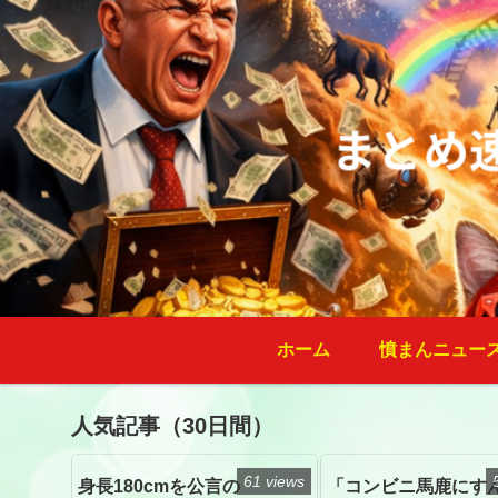
ホーム
憤まんニュー
人気記事（30日間）
61 views
身長180cmを公言の
「コンビニ馬鹿にす