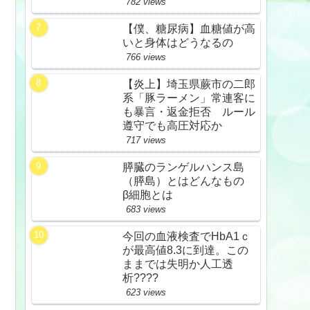
782 views
【僕、糖尿病】血糖値が高
いと身体はどうなるの
766 views
【炎上】埼玉県蕨市の二郎
系「豚ラーメン」常連客に
も暴言・返金拒否 ルール
遵守でも高圧対応か
717 views
膵臓のランゲルハンス島
（膵島）とはどんなもの
β細胞とは
683 views
今回の血液検査でHbA1ｃ
が最高値8.3に到達。この
ままでは失明か人工透
析????
623 views