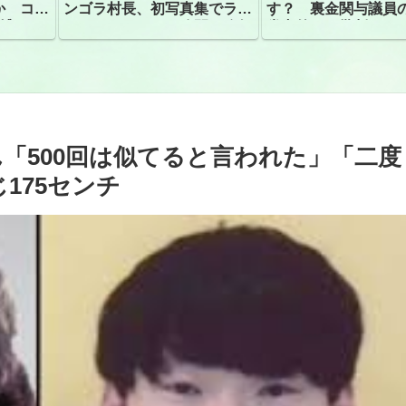
か コン
ンゴラ村長、初写真集でラン
す？ 裏金関与議員
捕
ジェリーショット公開 昨年
党内外から批判
はデジタル写真集が異例の大
ヒット
「500回は似てると言われた」「二度
175センチ