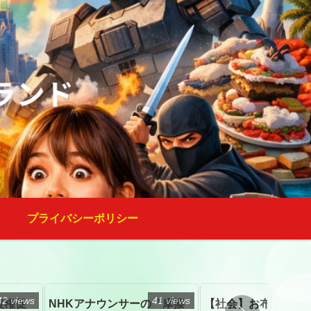
プライバシーポリシー
42 views
41 views
復権促
NHKアナウンサーの「摩擦
【社会】お布施、戒