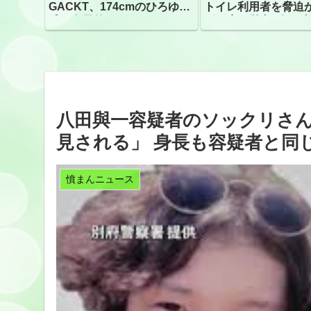
GACKT、174cmのひろゆき
トイレ利用者を脅迫
氏と身長差“ほぼなし”でネッ
ビニ店経営者2人を逮
トざわつき イベントでの写
真が話題
八田與一容疑者のソックリさん
見される」 身長も容疑者と同じ
憤まんニュース