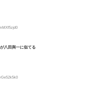
:mMXf5zjd0
が八田與一に似てる
:yGe52k5k0