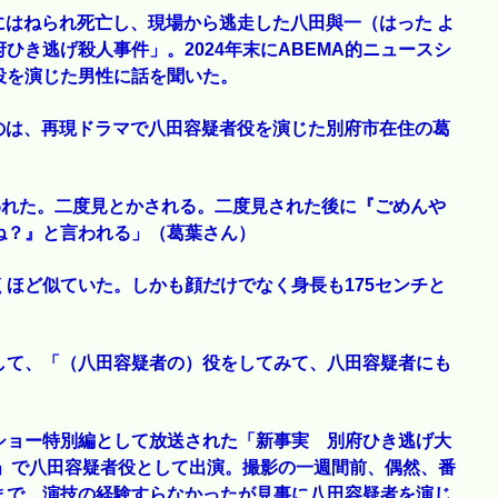
車にはねられ死亡し、現場から逃走した八田與一（はった よ
き逃げ殺人事件」。2024年末にABEMA的ニュースシ
役を演じた男性に話を聞いた。
たのは、再現ドラマで八田容疑者役を演じた別府市在住の葛
われた。二度見とかされる。二度見された後に『ごめんや
ね？』と言われる」（葛葉さん）
ほど似ていた。しかも顔だけでなく身長も175センチと
して、「（八田容疑者の）役をしてみて、八田容疑者にも
スショー特別編として放送された「新事実 別府ひき逃げ大
録」で八田容疑者役として出演。撮影の一週間前、偶然、番
まで、演技の経験すらなかったが見事に八田容疑者を演じ