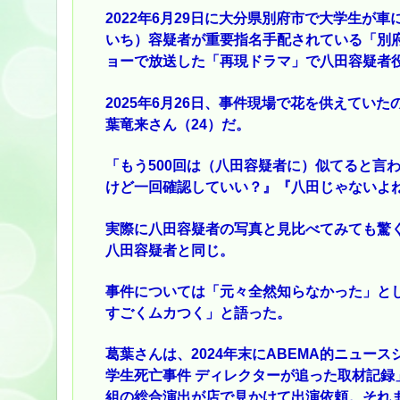
2022年6月29日に大分県別府市で大学生が
いち）容疑者が重要指名手配されている「別府ひ
ョーで放送した「再現ドラマ」で八田容疑者
2025年6月26日、事件現場で花を供えてい
葉竜来さん（24）だ。
「もう500回は（八田容疑者に）似てると言
けど一回確認していい？』『八田じゃないよ
実際に八田容疑者の写真と見比べてみても驚く
八田容疑者と同じ。
事件については「元々全然知らなかった」と
すごくムカつく」と語った。
葛葉さんは、2024年末にABEMA的ニュー
学生死亡事件 ディレクターが追った取材記
組の総合演出が店で見かけて出演依頼。それ