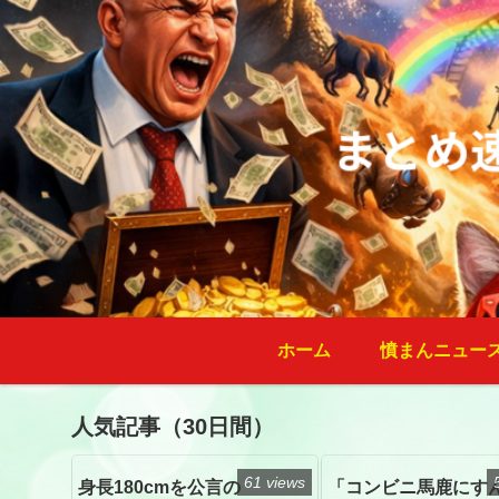
ホーム
憤まんニュー
人気記事（30日間）
61 views
身長180cmを公言の
「コンビニ馬鹿にす