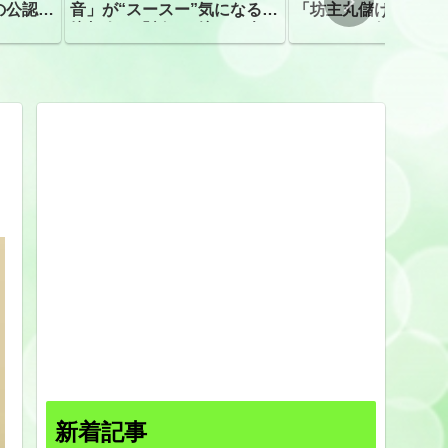
の公認、
音」が“スースー”気になる指
「坊主丸儲け」は過
摘相次ぐ「割れて擦れた声に
ほとんどが年収３０
聴こえる。聴きづらい」
下「地方の寺の僧侶
すぎる現実
新着記事