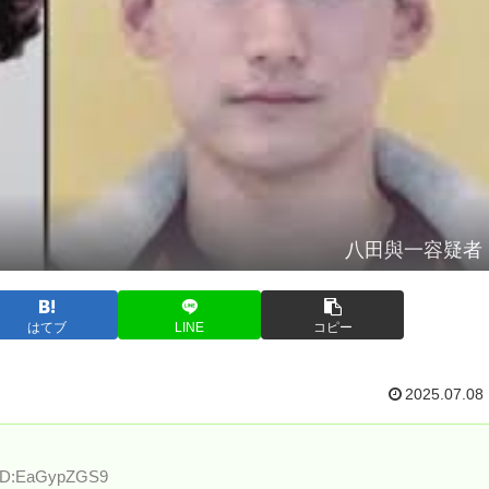
八田與一容疑者
はてブ
LINE
コピー
2025.07.08
6 ID:EaGypZGS9