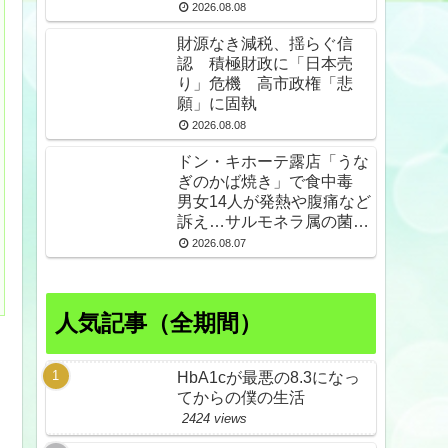
2026.08.08
財源なき減税、揺らぐ信
認 積極財政に「日本売
り」危機 高市政権「悲
願」に固執
2026.08.08
ドン・キホーテ露店「うな
ぎのかば焼き」で食中毒
男女14人が発熱や腹痛など
訴え…サルモネラ属の菌検
出
2026.08.07
人気記事（全期間）
HbA1cが最悪の8.3になっ
てからの僕の生活
2424 views