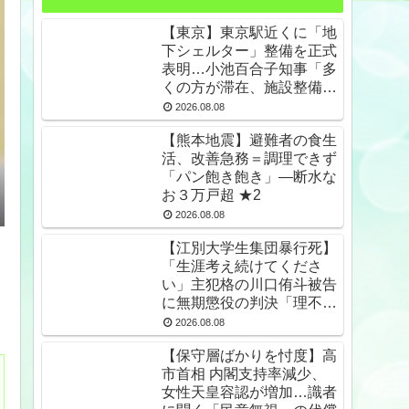
【東京】東京駅近くに「地
下シェルター」整備を正式
表明…小池百合子知事「多
くの方が滞在、施設整備の
効果高い」 ★2
2026.08.08
【熊本地震】避難者の食生
活、改善急務＝調理できず
「パン飽き飽き」―断水な
お３万戸超 ★2
2026.08.08
【江別大学生集団暴行死】
「生涯考え続けてくださ
い」主犯格の川口侑斗被告
に無期懲役の判決「理不尽
以外の何ものでもない」
2026.08.08
★2
【保守層ばかりを忖度】高
市首相 内閣支持率減少、
女性天皇容認が増加…識者