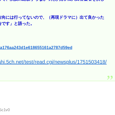
方向には行ってないので、（再現ドラマに）出て良かった
告です」と語った。
7ba4a176aa243d1e618655161a2787d59ed
ahi.5ch.net/test/read.cgi/newsplus/1751503418/
iSc1v0