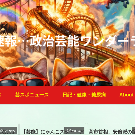
ス
芸スポニュース
日記・健康・糖尿病
About
52 views
43 views
んなよ」
【芸能】にゃんこスター・ア
高市首相、安倍派の