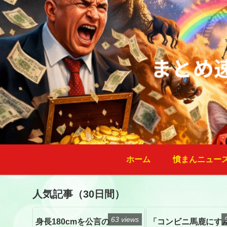
ホーム
憤まんニュー
人気記事（30日間）
63 views
身長180cmを公言の
「コンビニ馬鹿にす