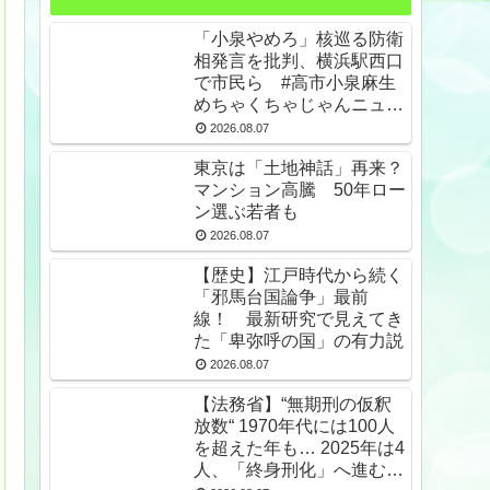
「小泉やめろ」核巡る防衛
相発言を批判、横浜駅西口
で市民ら #高市小泉麻生
めちゃくちゃじゃんニュー
スdeプロテスト
2026.08.07
東京は「土地神話」再来？
マンション高騰 50年ロー
ン選ぶ若者も
2026.08.07
【歴史】江戸時代から続く
「邪馬台国論争」最前
線！ 最新研究で見えてき
た「卑弥呼の国」の有力説
2026.08.07
【法務省】“無期刑の仮釈
放数“ 1970年代には100人
を超えた年も… 2025年は4
人、「終身刑化」へ進む