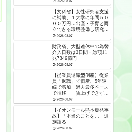
無期受刑者は24年末で
2026.08.07
1650人★2
【文科省】女性研究者支援
に補助、１大学に年間５０
００万円…出産・子育と両
立できる環境整備し研究力
底上げ
2026.08.07
財務省、大型連休中の為替
介入日数は3日間＝総額11
兆7349億円
2026.08.07
【従業員退職型倒産】従業
員「退職」で倒産、5年連
続で増加 過去最多ペース
で推移 「賃上げできず」
倒産も発生
2026.08.07
【イオンモール熊本爆発事
故】「本当のことを…」遺
族語る
2026.08.07