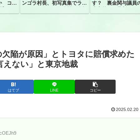
か コン
ンゴラ村長、初写真集でラン
す？ 裏金関与議員
捕
ジェリーショット公開 昨年
党内外から批判
はデジタル写真集が異例の大
ヒット
の欠陥が原因」とトヨタに賠償求めた
言えない」と東京地裁
はてブ
LINE
コピー
2025.02.20
RcOEJh9