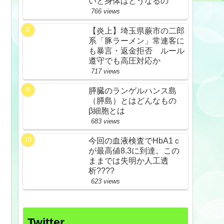
いと身体はどうなるの
766 views
【炎上】埼玉県蕨市の二郎
系「豚ラーメン」常連客に
も暴言・返金拒否 ルール
遵守でも高圧対応か
717 views
膵臓のランゲルハンス島
（膵島）とはどんなもの
β細胞とは
683 views
今回の血液検査でHbA1ｃ
が最高値8.3に到達。この
ままでは失明か人工透
析????
623 views
Twitter