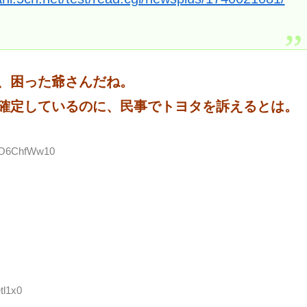
）、困った爺さんだね。
が確定しているのに、民事でトヨタを訴えるとは。
D:O6ChfWw10
tl1x0