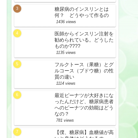
糖尿病のインスリンとは
何？ どうやって作るの
1436 views
医師からインスリン注射を
勧められている。どうした
ものか????
1135 views
フルクトース（果糖）とグ
ルコース（ブドウ糖）の性
質の違い
1114 views
最近ピーナツが大好きにな
ったんだけど、糖尿病患者
へのピーナツの効能はどう
なの？
781 views
【僕、糖尿病】血糖値が高