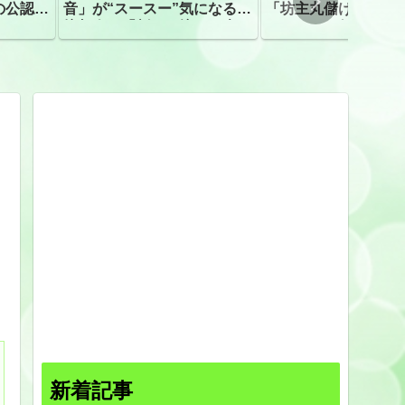
の公認、
音」が“スースー”気になる指
「坊主丸儲け」は過
摘相次ぐ「割れて擦れた声に
ほとんどが年収３０
聴こえる。聴きづらい」
下「地方の寺の僧侶
すぎる現実
新着記事