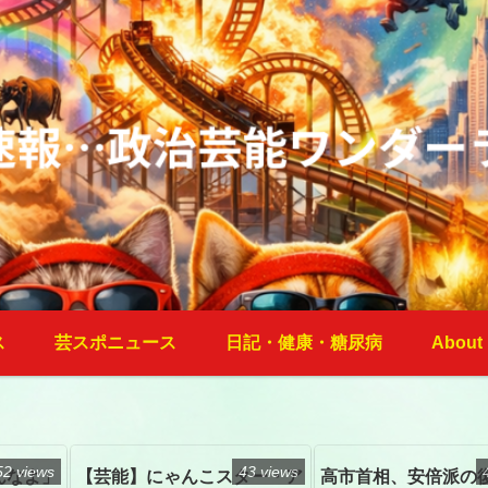
ス
芸スポニュース
日記・健康・糖尿病
About
52 views
43 views
んなよ」
【芸能】にゃんこスター・ア
高市首相、安倍派の