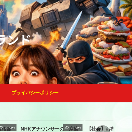
プライバシーポリシー
42 views
42 views
復権促
NHKアナウンサーの「摩擦
【社会】お布施、戒