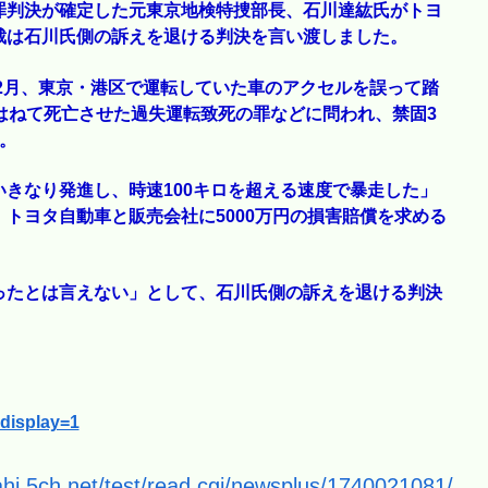
罪判決が確定した元東京地検特捜部長、石川達紘氏がトヨ
裁は石川氏側の訴えを退ける判決を言い渡しました。
年2月、東京・港区で運転していた車のアクセルを誤って踏
はねて死亡させた過失運転致死の罪などに問われ、禁固3
。
きなり発進し、時速100キロを超える速度で暴走した」
トヨタ自動車と販売会社に5000万円の損害賠償を求める
ったとは言えない」として、石川氏側の訴えを退ける判決
?display=1
ahi.5ch.net/test/read.cgi/newsplus/1740021081/