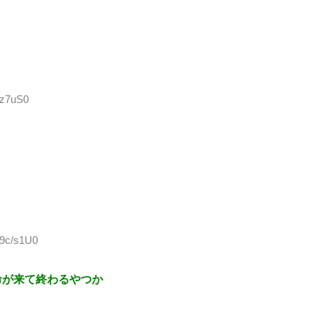
2z7uS0
59c/s1U0
命が来て終わるやつか