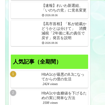
【速報】れいわ新選組、
「いのちの党」に党名変更
2026.08.06
【高市首相】「私が総裁か
どうかとは分けて」 消費
減税「2年後に私の責任で
戻す」発言を説明
2026.08.06
人気記事（全期間）
HbA1cが最悪の8.3になっ
てからの僕の生活
2424 views
HbA1cや血糖値を下げるた
めの実に簡単な方法
1598 views