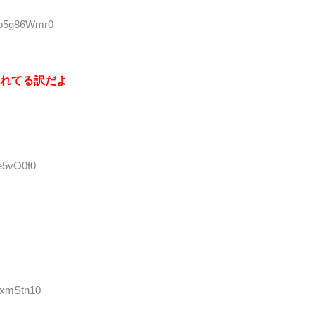
D:p5g86Wmr0
れてる訳だよ
e5vO0f0
sxmStn10