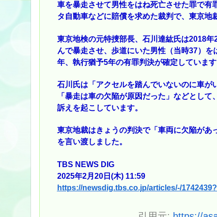
車を暴走させて男性をはね死亡させた罪で有
タ自動車などに賠償を求めた裁判で、東京地
東京地検の元特捜部長、石川達紘氏は2018
んで暴走させ、歩道にいた男性（当時37）を
年、執行猶予5年の有罪判決が確定しています
石川氏は「アクセルを踏んでいないのに車がい
「暴走は車の欠陥が原因だった」などとして、
訴えを起こしています。
東京地裁はきょうの判決で「車両に欠陥があ
を言い渡しました。
TBS NEWS DIG
2025年2月20日(木) 11:59
https://newsdig.tbs.co.jp/articles/-/1742439
引用元:
https://as