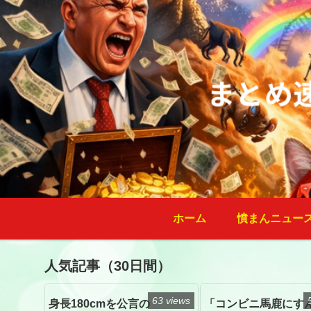
ホーム
憤まんニュー
人気記事（30日間）
63 views
身長180cmを公言の
「コンビニ馬鹿にす