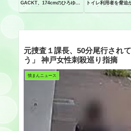
GACKT、174cmのひろゆき
トイレ利用者を脅迫
氏と身長差“ほぼなし”でネッ
ビニ店経営者2人を逮
トざわつき イベントでの写
真が話題
元捜査１課長、50分尾行され
う」 神戸女性刺殺巡り指摘
憤まんニュース