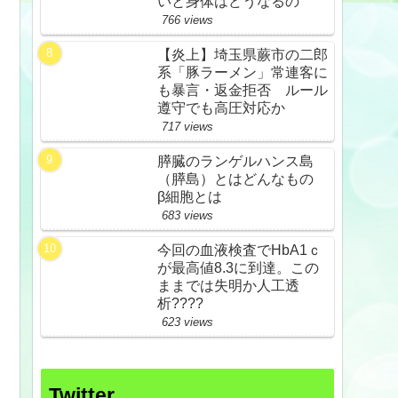
いと身体はどうなるの
766 views
【炎上】埼玉県蕨市の二郎
系「豚ラーメン」常連客に
も暴言・返金拒否 ルール
遵守でも高圧対応か
717 views
膵臓のランゲルハンス島
（膵島）とはどんなもの
β細胞とは
683 views
今回の血液検査でHbA1ｃ
が最高値8.3に到達。この
ままでは失明か人工透
析????
623 views
Twitter