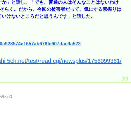
すか」と話し、「でも、普通の人はそんなことはないわけ
おそらく。だから、今回の被害者だって、気にする素振りは
ていけないところだと思うんです」と話した。
2e60c928574e1657ab678fe607dae9a523
ahi.5ch.net/test/read.cgi/newsplus/1756099361/
59zjd0