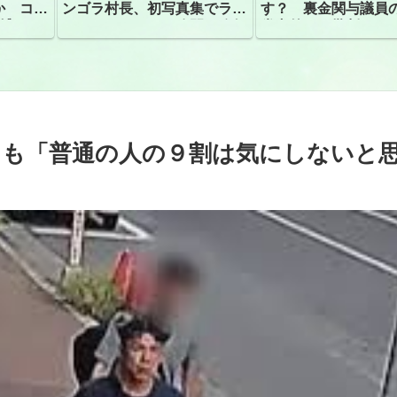
か コン
ンゴラ村長、初写真集でラン
す？ 裏金関与議員
捕
ジェリーショット公開 昨年
党内外から批判
はデジタル写真集が異例の大
ヒット
ても「普通の人の９割は気にしないと