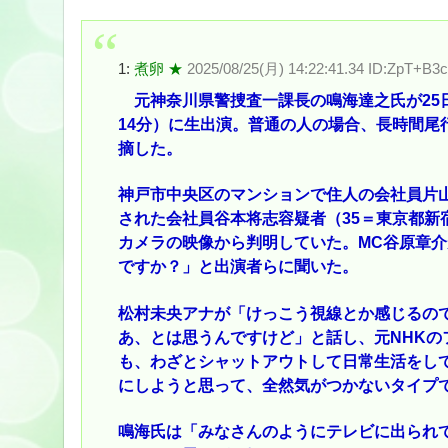
1:
煮卵 ★
2025/08/25(月) 14:22:41.34 ID:ZpT+B3
元神奈川県警捜査一課長の鳴海達之氏が25
14分）に生出演。普通の人の場合、長時間尾
摘した。
神戸市中央区のマンションで住人の会社員片山
された会社員谷本将志容疑者（35＝東京都新
カメラの映像から判明していた。MC谷原章介
ですか？」と出演者らに聞いた。
松村未央アナが「けっこう視線とか感じるの
あ、とは思うんですけど」と話し、元NHK
も、わざとシャットアウトして日常生活をし
にしようと思って、全然気がつかないタイプ
鳴海氏は「みなさんのようにテレビに出られ