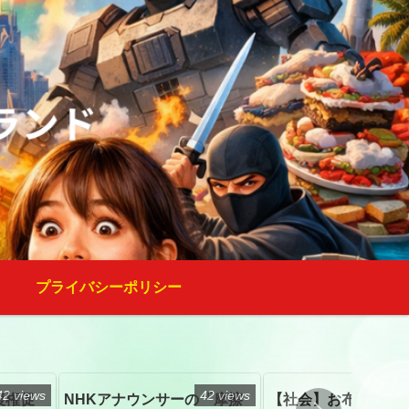
プライバシーポリシー
42 views
42 views
復権促
NHKアナウンサーの「摩擦
【社会】お布施、戒