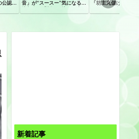
の公認、
音」が“スースー”気になる指
「坊主丸儲け」は過
摘相次ぐ「割れて擦れた声に
ほとんどが年収３０
聴こえる。聴きづらい」
下「地方の寺の僧侶
すぎる現実
思
新着記事