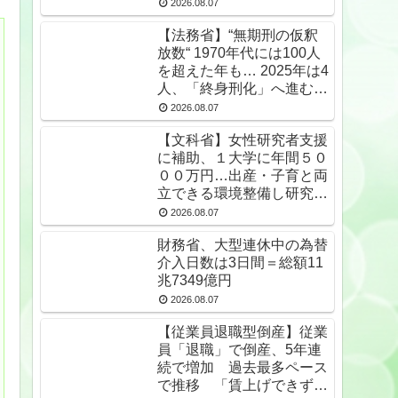
2026.08.07
【法務省】“無期刑の仮釈
放数“ 1970年代には100人
を超えた年も… 2025年は4
人、「終身刑化」へ進む
無期受刑者は24年末で
2026.08.07
1650人★2
【文科省】女性研究者支援
に補助、１大学に年間５０
００万円…出産・子育と両
立できる環境整備し研究力
底上げ
2026.08.07
財務省、大型連休中の為替
介入日数は3日間＝総額11
兆7349億円
2026.08.07
【従業員退職型倒産】従業
員「退職」で倒産、5年連
続で増加 過去最多ペース
で推移 「賃上げできず」