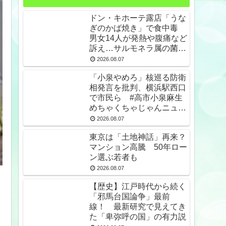
ドン・キホーテ露店「うな
ぎのかば焼き」で食中毒
男女14人が発熱や腹痛など
訴え…サルモネラ属の菌検
出
2026.08.07
「小泉やめろ」核巡る防衛
相発言を批判、横浜駅西口
で市民ら #高市小泉麻生
めちゃくちゃじゃんニュー
スdeプロテスト
2026.08.07
東京は「土地神話」再来？
マンション高騰 50年ロー
ン選ぶ若者も
2026.08.07
【歴史】江戸時代から続く
「邪馬台国論争」最前
線！ 最新研究で見えてき
た「卑弥呼の国」の有力説