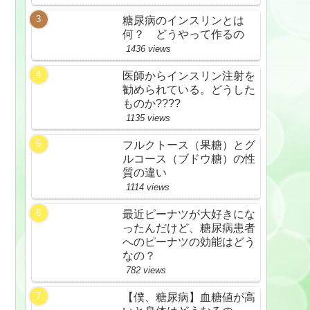
糖尿病のインスリンとは
何？ どうやって作るの
1436 views
医師からインスリン注射を
勧められている。どうした
ものか????
1135 views
フルクトース（果糖）とグ
ルコース（ブドウ糖）の性
質の違い
1114 views
最近ピーナツが大好きにな
ったんだけど、糖尿病患者
へのピーナツの効能はどう
なの？
782 views
【僕、糖尿病】血糖値が高