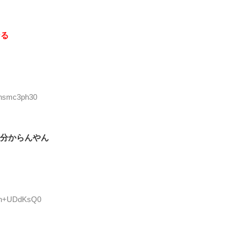
なる
:hsmc3ph30
分からんやん
D:h+UDdKsQ0