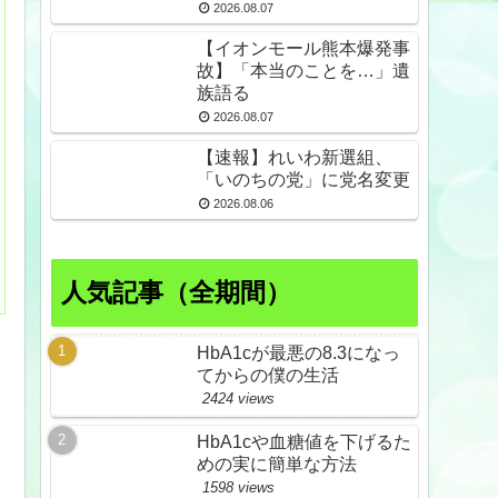
倒産も発生
2026.08.07
【イオンモール熊本爆発事
故】「本当のことを…」遺
族語る
2026.08.07
【速報】れいわ新選組、
「いのちの党」に党名変更
2026.08.06
人気記事（全期間）
HbA1cが最悪の8.3になっ
てからの僕の生活
2424 views
HbA1cや血糖値を下げるた
めの実に簡単な方法
1598 views