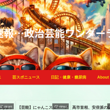
ス
芸スポニュース
日記・健康・糖尿病
About
52 views
43 views
んなよ」
【芸能】にゃんこスター・ア
高市首相、安倍派の