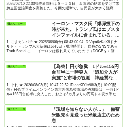
2026/02/10 22:00読売新聞社は９～１０日、衆院選の結果を受けて緊
急全国世論調査を実施した。今回の選挙で、自民党が大きく議席を
増やした理由を９項目からいくつでも選んでもらったところ、トッ
プは「高市首相の政治姿勢が期待された」８１％で、２位の「野党
の党首に魅力がなかった」６４％を大きく上回った。以下、「野党
イーロン・マスク氏「爆弾投下の
憤まんニュース
の選挙準備が不十分だった」５９％、「高市内閣の経済政策が評価
時が来た。トランプ氏はエプスタ
された」５８％な...
インファイルに含まれている。だ
からあのリストは公開されな
1: ごまカンパチ ★ 2025/06/06(金) 08:43:00.04 ID:Vqm6vKaX9ドナ
い。」
ルド・トランプ米大統領は6月5日（現地時間）、自身のSNSである
Truth Socialに、「イーロンは疲れ果てていたので（DOGEを）辞任
するよう促し、EV購入を強制する彼のEV規制を撤回したら、彼は正
気じゃなくなった（went CRAZY）」と投稿した。イーロン・マスク
氏の投稿「彼のEV規制」というのは、トランプ氏が打ち出した法案
【為替】円が急騰 1ドル=155円
憤まんニュース
に含まれるEV（電気自動車）の税額控除の削減を指す。これはマ...
台前半に一時突入 “追加介入が
実施”と市場の観測 神経質な値
動きから急上昇
1: ぐれ ★ 2026/08/03(月) 10:47:22.52 ID:carKDJtr98/3(月) 10:09配
信）FNNプライムオンライン東京外国為替市場の円相場は、一時1ド
ル=155円台前半に突入した。およそ3カ月ぶりの円高ドル安水準だ。
片山財務大臣は、午前、「7月31日、アメリカ財務省と協調して円買
い介入を実施した」と発表し、「更なる協調介入を実施することも
躊躇しない」と言及していて、市場では追加介入が行われたとの観
「現場を知らない人が…」 備蓄
憤まんニュース
測が広がっている。続きは↓引用元: 2: 名無しどんぶらこ 2026...
米販売を見送った米穀店主のため
息