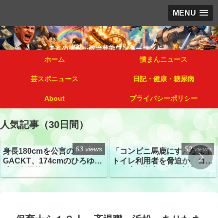
MENU
ホーム
憤まんニュース
芸スポニュース
日記・健康・糖尿病
About
プライバシーポリシー
人気記事（30日間）
63 views
52 views
身長180cmを公言の
「コンビニ馬鹿にすんなよ」
GACKT、174cmのひろゆき
トイレ利用者を脅迫か コン
氏と身長差“ほぼなし”でネッ
ビニ店経営者2人を逮捕
トざわつき イベントでの写
真が話題