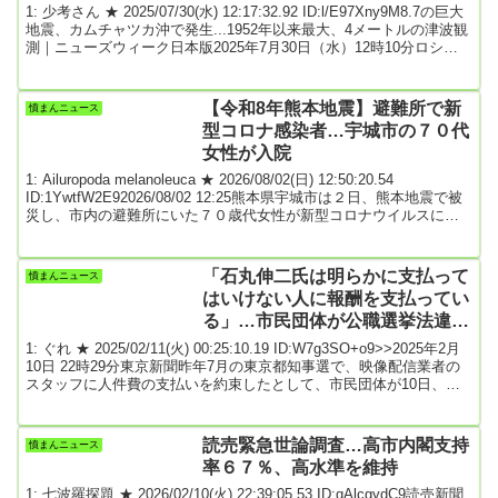
1: 少考さん ★ 2025/07/30(水) 12:17:32.92 ID:l/E97Xny9M8.7の巨大
地震、カムチャツカ沖で発生...1952年以来最大、4メートルの津波観
測｜ニューズウィーク日本版2025年7月30日（水）12時10分ロシ
ア・カムチャツカ半島沖で３０日、マグニチュード（Ｍ）８．７の
大規模な地震が発生した。地元当局者によると、最大４メートルの
津波が観測され、避難指示が出されたほか、建物に被害が出てい
【令和8年熊本地震】避難所で新
憤まんニュース
る。ロシア科学アカデミー地球物理学サービスのカムチャツカ支部
型コロナ感染者…宇城市の７０代
は今回の地震に...
女性が入院
1: Ailuropoda melanoleuca ★ 2026/08/02(日) 12:50:20.54
ID:1YwtfW2E92026/08/02 12:25熊本県宇城市は２日、熊本地震で被
災し、市内の避難所にいた７０歳代女性が新型コロナウイルスに感
染したと明かした。１日夜に感染が判明し、女性は入院した。市は
同日中に消毒を済ませた。感染対策の徹底を呼びかける。引用元: 2:
名無しどんぶらこ 2026/08/02(日) 12:50:56.35 ID:VFMrCSUM0国民
「石丸伸二氏は明らかに支払って
憤まんニュース
がコロナワクチン打...
はいけない人に報酬を支払ってい
る」…市民団体が公職選挙法違反
の疑いで告発
1: ぐれ ★ 2025/02/11(火) 00:25:10.19 ID:W7g3SO+o9>>2025年2月
10日 22時29分東京新聞昨年7月の東京都知事選で、映像配信業者の
スタッフに人件費の支払いを約束したとして、市民団体が10日、候
補者だった地域政党「再生の道」代表の石丸伸二氏（42）を公職選
挙法違反（買収）の疑いで、東京地検に告発した。◆昨年の都知事
選、「キャンセル料」で97万円を支払ったか告発状によると、投開
読売緊急世論調査…高市内閣支持
憤まんニュース
票の2日前に開いた決起集会で、配信業者のスタッフ約10人に報酬約
率６７％、高水準を維持
45万円を支...
1: 七波羅探題 ★ 2026/02/10(火) 22:39:05.53 ID:qAlcgydC9読売新聞