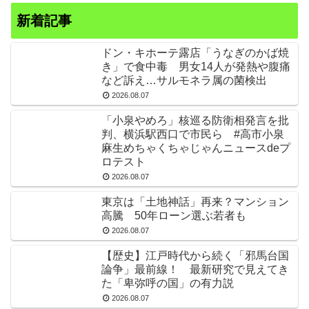
新着記事
ドン・キホーテ露店「うなぎのかば焼
き」で食中毒 男女14人が発熱や腹痛
など訴え…サルモネラ属の菌検出
2026.08.07
「小泉やめろ」核巡る防衛相発言を批
判、横浜駅西口で市民ら #高市小泉
麻生めちゃくちゃじゃんニュースdeプ
ロテスト
2026.08.07
東京は「土地神話」再来？マンション
高騰 50年ローン選ぶ若者も
2026.08.07
【歴史】江戸時代から続く「邪馬台国
論争」最前線！ 最新研究で見えてき
た「卑弥呼の国」の有力説
2026.08.07