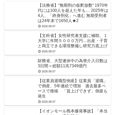
【法務省】“無期刑の仮釈放数“ 1970年
代には100人を超えた年も… 2025年は
4人、「終身刑化」へ進む 無期受刑者
は24年末で1650人★2
2026.08.07
【文科省】女性研究者支援に補助、１
大学に年間５０００万円…出産・子育
と両立できる環境整備し研究力底上げ
2026.08.07
財務省、大型連休中の為替介入日数は
3日間＝総額11兆7349億円
2026.08.07
【従業員退職型倒産】従業員「退職」
で倒産、5年連続で増加 過去最多ペ
ースで推移 「賃上げできず」倒産も
発生
2026.08.07
【イオンモール熊本爆発事故】「本当