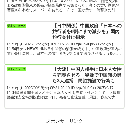
1: 蚤の市 ★ 2025/06/09(月) 07:18:22.09 ID:Ik9Gtbhw9 随意契約に
よる政府備蓄米の販売が福島県内でも始まった。多くの買い物客が
備蓄米を求めてスーパーを訪れる一方で、国が示す「備蓄米の引き
渡し条件」がハードルとなって販売を見送った地域の米屋もある。
県北地方のある米穀店の店主は「現場を知らない人が考えた条件に
思える」とやり場のない気持ちを吐露した。いわき市小名浜のスー
【日中関係】中国政府「日本への
憤まんニュース
パー「マルトSC君ケ塚店」では6日、開店前から多くの買い物客が
旅行者を6割にまで減少を」国内
列を作った。店が用意したのは、2...
旅行会社に指示
1: ぐれ ★ 2025/12/25(木) 16:03:09.27 ID:tgaCN4Lj9>>12/25(木)
11:54日テレNEWS NNN日中関係の緊張が続く中、中国政府が国内の
旅行会社に対し、日本への旅行者を6割にまで減少させるよう指示し
ていたことが新たに分かりました。複数の関係者によりますと、中
国の文化観光省は、高市首相の台湾有事をめぐる発言を受けて、複
数の大手旅行会社の担当者を集め、日本行きの旅行者をこれまでの6
【大阪】中国人相手に日本人女性
憤まんニュース
割にまで減らすように指示したということです。政府から指示が出
を売春させる 容疑で中国籍の男
されたこと...
ら3人逮捕 民泊施設で行為も
1: ぐれ ★ 2025/09/18(木) 08:31:26.10 ID:hg4i9H6I9>>2025/9/17
11:34産経新聞中国人相手に日本人女性を売春させたとして、大阪府
警生活安全特別捜査隊は17日、売春防止法違反（周旋）容疑で大阪
市西淀川区中島の風俗店店長、グアン・ボー容疑者（32）＝中国籍
＝ら店関係者3人を逮捕したと発表した。グアン容疑者は「女の子に
（売春を）指示していない」と容疑を否認しているという。府警に
よると、グアン容疑者は中国人旅行客や在日中国人を主な客とする
デリバリーヘ...
スポンサーリンク