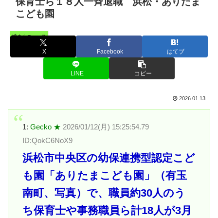
保育士ら１８人一斉退職 浜松・ありたま
こども園
憤まんニュース
X
Facebook
はてブ
LINE
コピー
2026.01.13
1:
Gecko ★
2026/01/12(月) 15:25:54.79
ID:QokC6NoX9
浜松市中央区の幼保連携型認定こど
も園「ありたまこども園」（有玉
南町、写真）で、職員約30人のう
ち保育士や事務職員ら計18人が3月