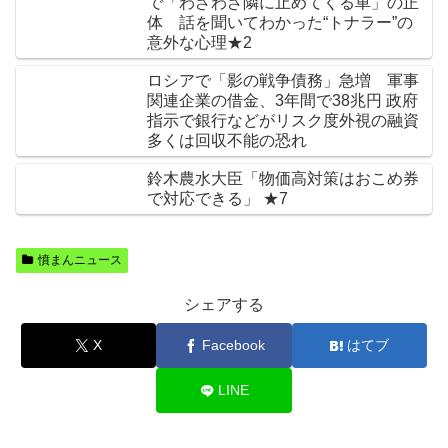
で「わざわざ隣に止めてくる車」の正
体 話を聞いてわかった“トナラー”の
意外な心理★2
ロシアで「影の戦争債務」急増 軍事
関連企業の借金、3年間で38兆円 政府
指示で銀行などがリスク度外視の融資
多くは回収不能の恐れ
鈴木農水大臣「物価高対策はおこめ券
で対応できる」 ★7
憤まんニュース
シェアする
X
Facebook
はてブ
LINE