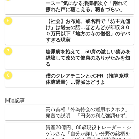
ースー”気になる指摘相次ぐ「割れて
擦れた声に聴こえる。聴きづらい」
【社会】お布施、戒名料で「坊主丸儲
け」は過去の話…ほとんどが年収３０
０万円以下「地方の寺の僧侶」のヤバ
すぎる現実
糖尿病を抱えて…50肩の激しい痛みを
経験して改めて健康のありがたみを知
る
僕のクレアチニンとeGFR（推算糸球
体濾過量）…腎臓はどうよ
関連記事
高市首相「外為特会の運用ホクホク」
発言で説明 「円安の利点強調せず」
資産20億円、88歳現役トレーダー・シ
ゲルさん「自分が詳しい分野の銘柄を