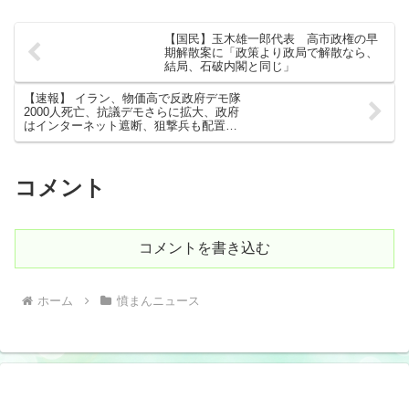
【国民】玉木雄一郎代表 高市政権の早
期解散案に「政策より政局で解散なら、
結局、石破内閣と同じ」
【速報】 イラン、物価高で反政府デモ隊
2000人死亡、抗議デモさらに拡大、政府
はインターネット遮断、狙撃兵も配置
★3
コメント
コメントを書き込む
ホーム
憤まんニュース