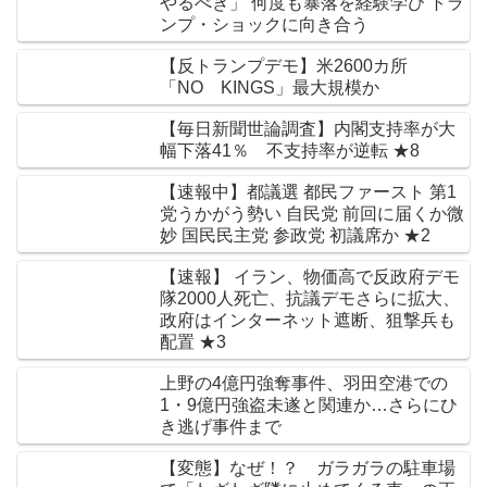
やるべき」 何度も暴落を経験学び トラ
ンプ・ショックに向き合う
【反トランプデモ】米2600カ所
「NO KINGS」最大規模か
【毎日新聞世論調査】内閣支持率が大
幅下落41％ 不支持率が逆転 ★8
【速報中】都議選 都民ファースト 第1
党うかがう勢い 自民党 前回に届くか微
妙 国民民主党 参政党 初議席か ★2
【速報】 イラン、物価高で反政府デモ
隊2000人死亡、抗議デモさらに拡大、
政府はインターネット遮断、狙撃兵も
配置 ★3
上野の4億円強奪事件、羽田空港での
1・9億円強盗未遂と関連か…さらにひ
き逃げ事件まで
【変態】なぜ！？ ガラガラの駐車場