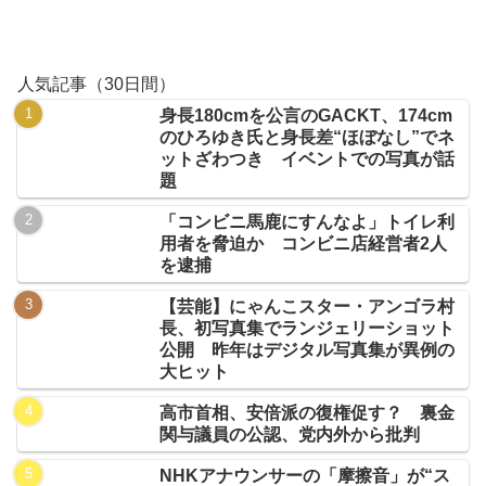
人気記事（30日間）
身長180cmを公言のGACKT、174cm
のひろゆき氏と身長差“ほぼなし”でネ
ットざわつき イベントでの写真が話
題
「コンビニ馬鹿にすんなよ」トイレ利
用者を脅迫か コンビニ店経営者2人
を逮捕
【芸能】にゃんこスター・アンゴラ村
長、初写真集でランジェリーショット
公開 昨年はデジタル写真集が異例の
大ヒット
高市首相、安倍派の復権促す？ 裏金
関与議員の公認、党内外から批判
NHKアナウンサーの「摩擦音」が“ス