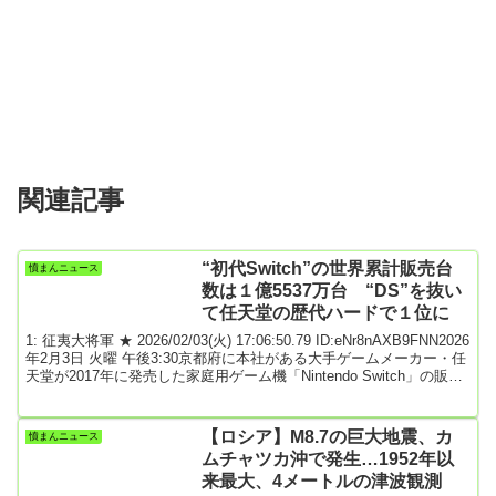
関連記事
“初代Switch”の世界累計販売台
憤まんニュース
数は１億5537万台 “DS”を抜い
て任天堂の歴代ハードで１位に
1: 征夷大将軍 ★ 2026/02/03(火) 17:06:50.79 ID:eNr8nAXB9FNN2026
年2月3日 火曜 午後3:30京都府に本社がある大手ゲームメーカー・任
天堂が2017年に発売した家庭用ゲーム機「Nintendo Switch」の販売
台数が、歴代の任天堂のゲーム機で１位となりました。これまでの
１位は「ニンテンドーＤＳ（2004年発売）」の１億5402万台でした
が、きょう＝３日に発表した去年４～12月までの決算発表のなか
【ロシア】M8.7の巨大地震、カ
憤まんニュース
で、世界での累計の販売台数が１億5537万台となっ...
ムチャツカ沖で発生…1952年以
来最大、4メートルの津波観測