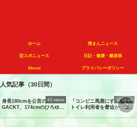
ホーム
憤まんニュース
芸スポニュース
日記・健康・糖尿病
About
プライバシーポリシー
人気記事（30日間）
63 views
52 views
身長180cmを公言の
「コンビニ馬鹿にすんなよ」
GACKT、174cmのひろゆき
トイレ利用者を脅迫か コン
氏と身長差“ほぼなし”でネッ
ビニ店経営者2人を逮捕
トざわつき イベントでの写
真が話題