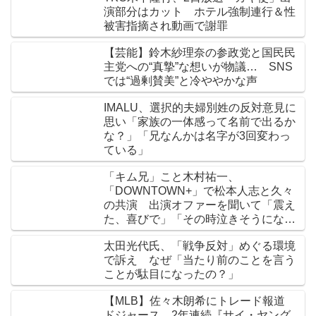
演部分はカット ホテル強制連行＆性
被害指摘され動画で謝罪
【芸能】鈴木紗理奈の参政党と国民民
主党への“真摯”な想いが物議… SNS
では“過剰賛美”と冷ややかな声
IMALU、選択的夫婦別姓の反対意見に
思い「家族の一体感って名前で出るか
な？」「兄なんかは名字が3回変わっ
ている」
「キム兄」こと木村祐一、
「DOWNTOWN+」で松本人志と久々
の共演 出演オファーを聞いて「震え
た、喜びで」「その時泣きそうになっ
て」
太田光代氏、「戦争反対」めぐる環境
で訴え なぜ「当たり前のことを言う
ことが駄目になったの？」
【MLB】佐々木朗希にトレード報道
ドジャース、2年連続『サイ・ヤング