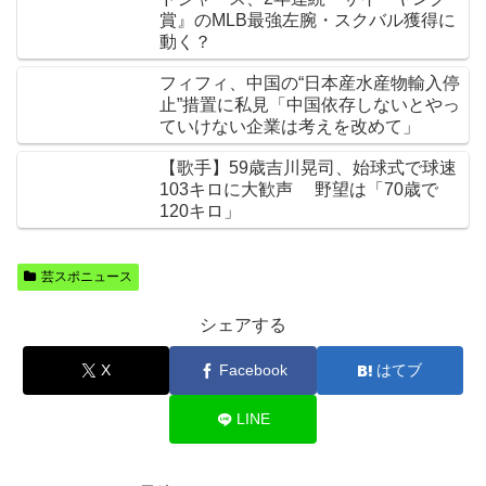
賞』のMLB最強左腕・スクバル獲得に
動く？
フィフィ、中国の“日本産水産物輸入停
止”措置に私見「中国依存しないとやっ
ていけない企業は考えを改めて」
【歌手】59歳吉川晃司、始球式で球速
103キロに大歓声 野望は「70歳で
120キロ」
芸スポニュース
シェアする
X
Facebook
はてブ
LINE