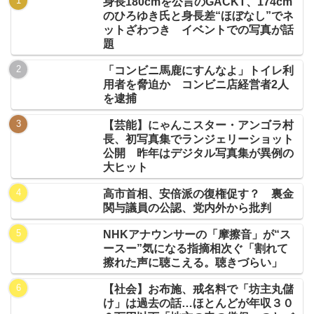
身長180cmを公言のGACKT、174cm
のひろゆき氏と身長差“ほぼなし”でネ
ットざわつき イベントでの写真が話
題
「コンビニ馬鹿にすんなよ」トイレ利
用者を脅迫か コンビニ店経営者2人
を逮捕
【芸能】にゃんこスター・アンゴラ村
長、初写真集でランジェリーショット
公開 昨年はデジタル写真集が異例の
大ヒット
高市首相、安倍派の復権促す？ 裏金
関与議員の公認、党内外から批判
NHKアナウンサーの「摩擦音」が“ス
ースー”気になる指摘相次ぐ「割れて
擦れた声に聴こえる。聴きづらい」
【社会】お布施、戒名料で「坊主丸儲
け」は過去の話…ほとんどが年収３０