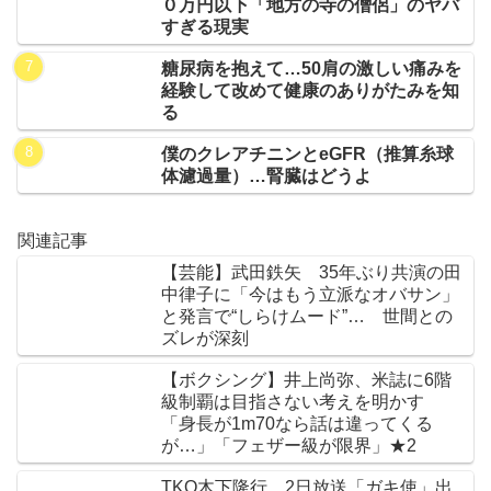
０万円以下「地方の寺の僧侶」のヤバ
すぎる現実
糖尿病を抱えて…50肩の激しい痛みを
経験して改めて健康のありがたみを知
る
僕のクレアチニンとeGFR（推算糸球
体濾過量）…腎臓はどうよ
関連記事
【芸能】武田鉄矢 35年ぶり共演の田
中律子に「今はもう立派なオバサン」
と発言で“しらけムード”… 世間との
ズレが深刻
【ボクシング】井上尚弥、米誌に6階
級制覇は目指さない考えを明かす
「身長が1m70なら話は違ってくる
が…」「フェザー級が限界」★2
TKO木下隆行、2日放送「ガキ使」出