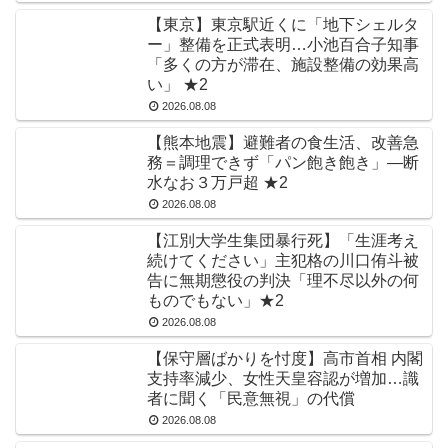
【東京】東京駅近くに「地下シェルタ
ー」整備を正式表明…小池百合子知事
「多くの方が滞在、施設整備の効果高
い」 ★2
2026.08.08
【熊本地震】避難者の食生活、改善急
務＝調理できず「パン飽き飽き」―断
水なお３万戸超 ★2
2026.08.08
【江別大学生集団暴行死】「生涯考え
続けてください」主犯格の川口侑斗被
告に無期懲役の判決「理不尽以外の何
ものでもない」★2
2026.08.08
【保守層ばかりを忖度】高市首相 内閣
支持率減少、女性天皇容認が増加…識
者に聞く「民意無視」の代償
2026.08.08