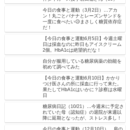
今日の食事と運動（3月2日）…アカ
ン！丸ごとバナナとレーズンサンドを
一度に食べたい😥まさしく糖質依存症
だ！
【今日の食事と運動6月5日】今週土曜
日は採血なのに昨日もアイスクリーム
2個。HbA1cは絶望的だな！
自分が服用している糖尿病薬の効能を
初めて調べてみた
【今日の食事と運動6月10日】かかり
つけ医さんの所に採血に行って来た。
果たしてHbA1cはいかに？診察は水曜
日
糖尿病日記（10/21）…今週末に予定さ
れていた母（認知症）の退院が来週以
降に延期となったが、ストレス多し！
今日の食事と運動（12月10日）…肩の