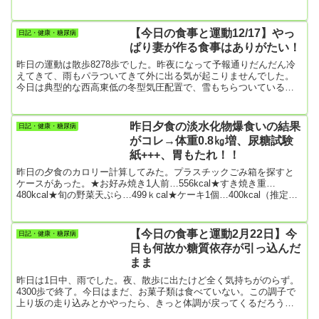
は酒に弱いので、例えば日本酒をコップ1杯（180mℓ）も飲んでしま
うと、もう勉強になりません。勉強と書いたけど、思いつくままな
んでもパソコンで調べてる。知り合いの高校生が数学を教えてほし
【今日の食事と運動12/17】やっ
日記・健康・糖尿病
いと言うので、今ちょっと見てるんだけどとっても大変。大学は理
ぱり妻が作る食事はありがたい！
科系だったので数Ⅲや物理も当然やってたのに、今見るとこんな難
しいことよくや...
昨日の運動は散歩8278歩でした。昨夜になって予報通りだんだん冷
えてきて、雨もパラついてきて外に出る気が起こりませんでした。
今日は典型的な西高東低の冬型気圧配置で、雪もちらついている。
散歩に出る気持ちが起こらなーい🙁【朝食】妻が食事を作れるよう
になりました。もう、コロナワクチンは接種しないとのこと。・フ
レンチトースト １枚半・目玉焼き、はんぺん、キャベツ・牛乳
昨日夕食の淡水化物爆食いの結果
日記・健康・糖尿病
【昼食】抜き【夕食】・菓子パン1個・ソーセージ・野菜と豚肉の
がコレ→体重0.8㎏増、尿糖試験
鍋・焼き芋2個今日も焼き芋と菓子パンが余計だったけど、リバウン
紙+++、胃もたれ！！
ドよりましかな。...
昨日の夕食のカロリー計算してみた。プラスチックごみ箱を探すと
ケースがあった。★お好み焼き1人前…556kcal★すき焼き重…
480kcal★旬の野菜天ぷら…499ｋcal★ケーキ1個…400kcal（推定）
これを一度に食べたものだからさすがに胃もたれして、もう夜は間
食しないぞと決めたのに、夜中の11時半頃、胃もたれがすっきりし
てきて何か食べたくなった。それで買い置きのおつまみを食べ始め
【今日の食事と運動2月22日】今
日記・健康・糖尿病
たら、もう止まらない。【夜中の間食】★するめフライ…517kＪ
日も何故か糖質依存が引っ込んだ
（123kcal）えっ、キロジュール？カロリーにす...
まま
昨日は1日中、雨でした。夜、散歩に出たけど全く気持ちがのらず。
4300歩で終了。今日はまだ、お菓子類は食べていない。この調子で
上り坂の走り込みとかやったら、きっと体調が戻ってくるだろうと
は思うけど、膝は相変わらずの関節炎。どうしようもないよ。【朝