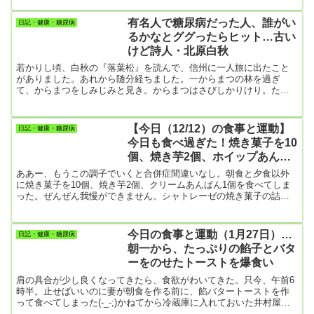
食】・フレンチトースト（食パン1枚と1/4枚）・目玉焼きとベーコ
ン・キャベツ、ブロッコリー【昼食】抜き【夕食】・豚肉の角煮と
有名人で糖尿病だった人、誰がい
日記・健康・糖尿病
ネギ・ポテトサラダ・味噌汁・ご飯（久しぶりにご飯付き）【散
るかなとググったらヒット…古い
歩】・9299歩夕方になって雨が止んできた。それでもう暗くなって
けど詩人・北原白秋
いたけど...
若かりし頃、白秋の『落葉松』を読んで、信州に一人旅に出たこと
がありました。あれから随分経ちました。一からまつの林を過ぎ
て、からまつをしみじみと見き。からまつはさびしかりけり。たび
ゆくはさびしかりけり。二からまつの林を出でて、からまつの林に
入りぬ。からまつの林に入りて、また細く道はつづけり。・・・あ
と、８章まで続きます。白秋は1885 年（ 明治18 年）、福岡県柳川
【今日（12/12）の食事と運動】
日記・健康・糖尿病
市の江戸時代から続く商家に生まれました。（1885年～1942年没）
今日も食べ過ぎた！焼き菓子を10
幼少期は病弱だったため、まるでガラス瓶のように簡単にひび割れ
個、焼き芋2個、ホイップあんぱ
そう...
ん1個
ああー、もうこの調子でいくと合併症間違いなし。朝食と夕食以外
に焼き菓子を10個、焼き芋2個、クリームあんぱん1個を食べてしま
った。ぜんぜん我慢ができません。シャトレーゼの焼き菓子の詰め
合わせをもらったので、最初は2個程度にしておこうと思ったんだけ
ど、テレビを見ながら食べてたら10個も食べてしまった。さすがに
11個目は思いとどまる事ができたけど。妻が弁当と一緒にホイップ
今日の食事と運動（1月27日）…
日記・健康・糖尿病
あんぱんも買ってきてくれていて、これだけは食べずに明日に回そ
朝一から、たっぷりの餡子とバタ
うと冷蔵庫に入れて置いたんだけど、結局、夜食べてしまった。も
ーをのせたトーストを爆食い
う体中、砂...
肩の具合が少し良くなってきたら、食欲がわいてきた。只今、午前6
時半。止せばいいのに妻が朝食を作る前に、餡バタートーストを作
って食べてしまった(-_-;)かねてから冷蔵庫に入れておいた井村屋の
餡子。2個買った内の1個はすでに餡子だけを食べて空にしてしまっ