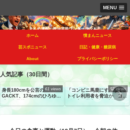
MENU
ホーム
憤まんニュース
芸スポニュース
日記・健康・糖尿病
About
プライバシーポリシー
人気記事（30日間）
61 views
52 views
身長180cmを公言の
「コンビニ馬鹿にすんなよ」
GACKT、174cmのひろゆき
トイレ利用者を脅迫か コン
氏と身長差“ほぼなし”でネッ
ビニ店経営者2人を逮捕
トざわつき イベントでの写
真が話題