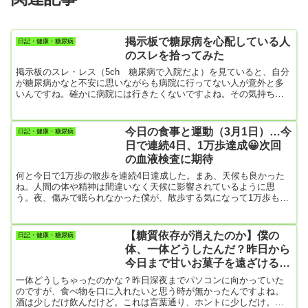
掲示板で糖尿病を心配している人
日記・健康・糖尿病
のスレを拾ってみた
掲示板のスレ・レス（5ch 糖尿病で入院だよ）を見ていると、自分
が糖尿病かなと不安に思いながらも病院に行ってない人が意外と多
いんですね。確かに病院には行きたくないですよね。その気持ち、
よくわかります。病院に行くとほぼまる一日かかってしまうので、
休みを1日取らなければなりません。（なのに待合室で3時間以上待
たされて診察は数分間みたいな）勤め人の立場ではそう簡単に休み
今日の食事と運動（3月1日）…今
日記・健康・糖尿病
は取れませんよね。僕も有給なんかほとんど取れませんでした。そ
日で連続4日、1万歩達成😀次回
れに糖尿病を宣告されたらと思うと、怖くて病院行きに二の足を踏
の血液検査に期待
んでしまいます...
何と今日で1万歩の散歩を連続4日達成した。まあ、天候も良かった
ね。人間の体や精神は間違いなく天候に影響されているように思
う。夜、傷みで眠られなかった僕が、散歩する気になって1万歩も気
持ちよく歩けるようになったんだから。昨日と今日、春が来たよう
な気温だったから体も楽だったのかも。これで、HbA1c（前回7.7）
が改善されていたら言うことなしなんだけど。【朝食】・目玉焼
【糖質依存が消えたのか】僕の
日記・健康・糖尿病
き、生野菜、はんぺん、ポテトサラダ・フランスパン4切れ＆バタ
体、一体どうしたんだ？昨日から
ー・ピーナツ 50ｇ・牛乳300㎖【昼食】食べず！【夕食】・アジフ
今日まで甘いお菓子を遠ざけるこ
ライ・...
とができた
一体どうしちゃったのかな？昨日深夜までパソコンに向かっていた
のですが、食べ物を口に入れたいと思う時が無かったんですよね。
酒は少しだけ飲んだけど。これは言葉通り、ホントに少しだけ。僕