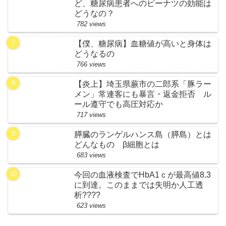
ど、糖尿病患者へのピーナツの効能は
どうなの？
782 views
【僕、糖尿病】血糖値が高いと身体は
どうなるの
766 views
【炎上】埼玉県蕨市の二郎系「豚ラー
メン」常連客にも暴言・返金拒否 ル
ール遵守でも高圧対応か
717 views
膵臓のランゲルハンス島（膵島）とは
どんなもの β細胞とは
683 views
今回の血液検査でHbA1ｃが最高値8.3
に到達。このままでは失明か人工透
析????
623 views