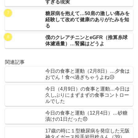
すぎる現実
糖尿病を抱えて…50肩の激しい痛みを
経験して改めて健康のありがたみを知
る
僕のクレアチニンとeGFR（推算糸球
体濾過量）…腎臓はどうよ
関連記事
今日の食事と運動（2月8日）…夕食は
おでん！食べ過ぎちゃうよね😥
今日（4月9日）の食事と運動…今日は
久しぶりにまずまずの食事コントロー
ルでした
今日の食事と運動（12月4日）…砂糖
漬けの1日だった😞
17歳の時に１型糖尿病を発症した元阪
神タイガース投手岩田稔さん（39）