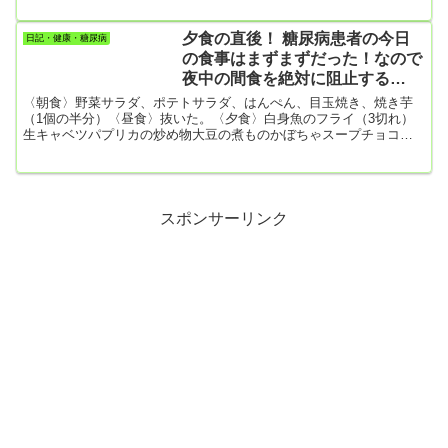
た。ほんと、ガチの糖尿病だな僕は。今朝はついに残りの1個にも手
を付けた。最近、テレビでトーストに小豆餡を分厚く乗せ、そこに
夕食の直後！ 糖尿病患者の今日
日記・健康・糖尿病
分厚く切ったバターをのせたやつを見たんですよね。それがもう頭
の食事はまずまずだった！なので
から離れずにいて、ついに今朝作って食べたというわけ。肩の痛み
夜中の間食を絶対に阻止する
が和ら...
ぞ！！！
〈朝食〉野菜サラダ、ポテトサラダ、はんぺん、目玉焼き、焼き芋
（1個の半分）〈昼食〉抜いた。〈夕食〉白身魚のフライ（3切れ）
生キャベツパプリカの炒め物大豆の煮ものかぼちゃスープチョコレ
ート4粒（ご飯は抜いた）【運動】畑仕事で7500歩軽い腕立て伏せ
10回（最近、肩を痛めていてちゃんとした腕立て伏せができないの
です）今回、HbA1cが悪化していたのは、筋トレや運動がほとんど
できなかったのも一因かも。こんな具合でまずまずの食生活。ただ
チョコレートは我慢すべきだったな！★追記・・・・夜、久しぶり
スポンサーリンク
にスク...