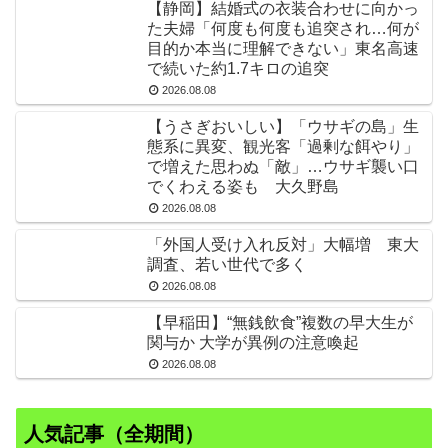
【静岡】結婚式の衣装合わせに向かっ
た夫婦「何度も何度も追突され…何が
目的か本当に理解できない」東名高速
で続いた約1.7キロの追突
2026.08.08
【うさぎおいしい】「ウサギの島」生
態系に異変、観光客「過剰な餌やり」
で増えた思わぬ「敵」…ウサギ襲い口
でくわえる姿も 大久野島
2026.08.08
「外国人受け入れ反対」大幅増 東大
調査、若い世代で多く
2026.08.08
【早稲田】“無銭飲食”複数の早大生が
関与か 大学が異例の注意喚起
2026.08.08
人気記事（全期間）