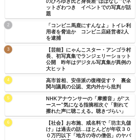
のひろゆき氏と身長差“ほぼなし”でネ
ットざわつき イベントでの写真が話
題
「コンビニ馬鹿にすんなよ」トイレ利
用者を脅迫か コンビニ店経営者2人
を逮捕
【芸能】にゃんこスター・アンゴラ村
長、初写真集でランジェリーショット
公開 昨年はデジタル写真集が異例の
大ヒット
高市首相、安倍派の復権促す？ 裏金
関与議員の公認、党内外から批判
NHKアナウンサーの「摩擦音」が“ス
ースー”気になる指摘相次ぐ「割れて
擦れた声に聴こえる。聴きづらい」
【社会】お布施、戒名料で「坊主丸儲
け」は過去の話…ほとんどが年収３０
０万円以下「地方の寺の僧侶」のヤバ