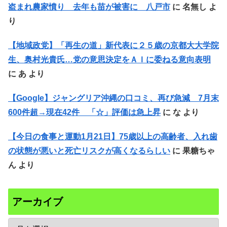
盗まれ農家憤り 去年も苗が被害に 八戸市
に
名無し
よ
り
【地域政党】「再生の道」新代表に２５歳の京都大大学院
生、奥村光貴氏…党の意思決定をＡＩに委ねる意向表明
に
あ
より
【Google】ジャングリア沖縄の口コミ、再び急減 7月末
600件超→現在42件 「☆」評価は急上昇
に
な
より
【今日の食事と運動1月21日】75歳以上の高齢者、入れ歯
の状態が悪いと死亡リスクが高くなるらしい
に
果糖ちゃ
ん
より
アーカイブ