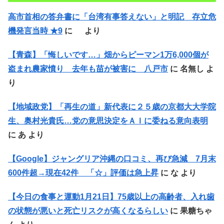
高市首相の答弁書に「台湾有事答えない」と明記 存立危
機発言当時 ★9
に
より
【青森】「悔しいです…」畑からピーマン1万6,000個が
盗まれ農家憤り 去年も苗が被害に 八戸市
に
名無し
よ
り
【地域政党】「再生の道」新代表に２５歳の京都大大学院
生、奥村光貴氏…党の意思決定をＡＩに委ねる意向表明
に
あ
より
【Google】ジャングリア沖縄の口コミ、再び急減 7月末
600件超→現在42件 「☆」評価は急上昇
に
な
より
【今日の食事と運動1月21日】75歳以上の高齢者、入れ歯
の状態が悪いと死亡リスクが高くなるらしい
に
果糖ちゃ