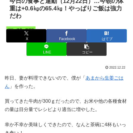
今日の食事と運動（12月22日）…今朝の体
重は+0.6㎏の65.4㎏！やっぱりご飯は強力
だわ
日記・健康・糖尿病
X
Facebook
はてブ
LINE
コピー
2022.12.22
昨日、妻が料理できないので、僕が「
あまから生姜ごは
ん
」を作った。
買ってきた牛肉が300ｇだったので、お米や他の各種食材
の量は目分量でレシピより適当に増やした。
幸か不幸か美味しくできたので、なんと茶碗に4杯もいっ
き食い！