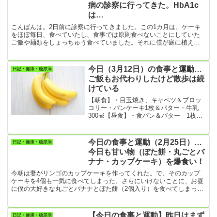
病の診察に行ってきた。HbA1c
お米の量は、1.2合ほどなので大したことないと思うんだけど、いけ
は…
ない...
こんばんは。2日前に診察に行ってきました。この1カ月は、ケーキ
をほぼ毎日、食べていたし、食事では原則食べないことにしていた
ご飯や麺類をしょっちゅう食べていました。それに僕が庭に植えた
柿の木が僕の背丈を超えるほど大きくなって、今年は甘い実をたく
さんつけたので、これも毎日食べていました。糖尿病には果物の果
糖も最悪なんですけど。その上、ウォーキングや筋トレもあまりで
今日（3月12日）の食事と運動…
日記・健康・糖尿病
きなかったし。何だか、疲れてしまって・・・・。こんな生活を1カ
ご飯もお代わりしたけど散歩は続
月続けたので、体重も前回の診察時に比べて1.4㎏も増えてしまいま
けている
した。こんな...
【朝食】・目玉焼き、キャベツ＆ブロッ
コリー・パンケーキ1枚＆バター・牛乳
300㎖【昼食】・食パン＆バター 1枚・
コーヒー【間食】テレビを見ながらつま
んでしまったよ。・ピーナツチョコレー
ト・甘納豆【夕食】・鶏の照り焼き、キ
今日の食事と運動（2月25日）…
日記・健康・糖尿病
ャベツ・大根と白みそ・赤かぶの味噌
今日も甘い物（ぼた餅・丸ごとバ
汁・ポテトサラダ・炊き込みご飯…炊き
ナナ・カップケーキ）を爆食い！
込みご飯大好きな僕。お代わりをしてし
まったよ。【今日の運動】・散歩
今朝は妻がリンゴのカップケーキを作ってくれた。で、そのカップ
10276・花壇の草取り腱板断裂・50肩、
ケーキを4個も一気に食べてしまった。さらにいけないことに、お昼
膝の変形性膝関節症で4カ月ほど苦しんで
に僕の大好きな丸ごとバナナとぼた餅（2個入り）を食べてしまった
きたけど、だいぶ良くなってきて今日は
よ。もう血糖値は爆上がり！毎日、何か理由をつけて甘い物を食べ
久しぶりに草取りをやってみ...
ている。昨日は定年退職後、ずっと続けてきた仕事にけりを付けた
ので、自分への「褒美」「ご苦労様」みたいな意味合いで、甘い物
【今日の食事と運動】昨日はまず
日記・健康・糖尿病