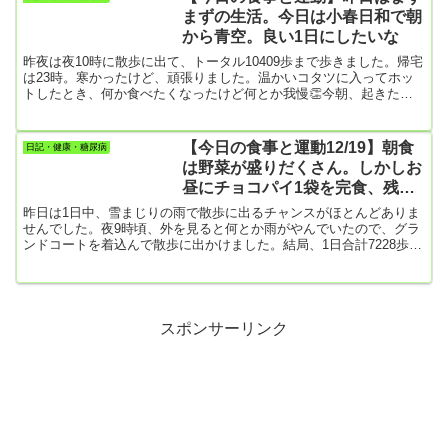
を食べる自分を許した。今朝は妻もそんな気持ちでカップケーキを
まずの生活。今日は小春日和で朝
作ってくれたんじゃないかな。この仕事で月当たり、10万円から多
から青空。良い1日にしたいな
い時は20万円...
昨夜は夜10時に散歩に出て、トータル10409歩まで歩きました。帰宅
は23時。寒かったけど、頑張りました。温かいコタツに入ってホッ
トしたとき、何か食べたくなったけど何とか我慢👏今朝、起きたと
き昨夜はよく我慢したなと、とても満足。薬があと5日分なので、数
日後にはHbA1cチェック！天気もいいことだし、午前中にひとまず
散歩に出るかな😀【朝食】・目玉焼き・はんぺん・スパゲッティ
【今日の食事と運動12/19】朝食
日記・健康・糖尿病
（少しだけ）・玉ねぎとソーセージの炒め物・野菜（キャベツ、ブ
は野菜が盛りだくさん。しかしお
ロッコリー）・お菓子（小さなチョコパイ2個）【昼食】無し【夕
昼にチョコパイ1袋を完食、残
食】い...
念！
昨日は1日中、雪まじりの雨で散歩に出るチャンスがほとんどありま
せんでした。夜9時頃、外を見ると何とか雨がやんでいたので、グラ
ンドコートを着込んで散歩に出かけました。結局、1日合計7228歩。
最低目標の8000歩にはとどかなかったけれど、寒い中、良く頑張っ
たよ。【朝食】・オムレツ・はんぺん・大学芋・キャベツ・根菜類
の野菜スープやっぱり、妻が作ってくれると健康的な食事になって
ありがたいです。キャベツや野菜スープがあると満腹感も満たされ
ます。一方、僕が買い込んでくる朝食は菓子パンや丸ごとバナナな
スポンサーリンク
ど甘い...