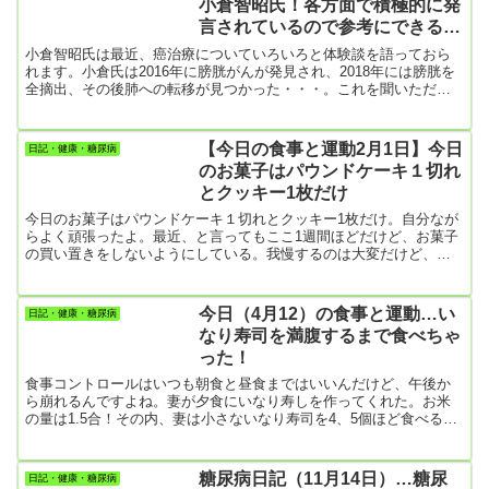
小倉智昭氏！各方面で積極的に発
外科の診察日。どんな治療をしてもらえるのかな。
言されているので参考にできるこ
とがあれば！
小倉智昭氏は最近、癌治療についていろいろと体験談を語っておら
れます。小倉氏は2016年に膀胱がんが発見され、2018年には膀胱を
全摘出、その後肺への転移が見つかった・・・。これを聞いただけ
でも心が折れそうだけど、小倉氏はその後も元気にテレビ出演をし
ています。心の強い人です。立派な人だと思う。その小倉氏は30代
の時に糖尿病を発症したという。その辺りのことをググってみる
【今日の食事と運動2月1日】今日
日記・健康・糖尿病
と、NHKの記事がヒットしました。〈引用〉NHKの【あの人の健康
のお菓子はパウンドケーキ１切れ
法】そんな小倉さんの一言は、“常に自分の体調を知る”です。小倉さ
とクッキー1枚だけ
んは...
今日のお菓子はパウンドケーキ１切れとクッキー1枚だけ。自分なが
らよく頑張ったよ。最近、と言ってもここ1週間ほどだけど、お菓子
の買い置きをしないようにしている。我慢するのは大変だけど、家
の中にお菓子が無いというのは糖尿病患者にはグッド👍あれば、必
ずお腹の中に入れてしまうもの。【朝食】・目玉焼き、はんぺん、
ハム・キャベツ、ブロッコリー、大学芋・根菜のコンソメスープ
今日（4月12）の食事と運動…い
日記・健康・糖尿病
【昼食】・妻手作りのパウンドケーキ 1切れ・クッキー 1枚今日
なり寿司を満腹するまで食べちゃ
は妻が久しぶりにケーキを焼いた。【夕食】・おでん…満腹するま
った！
で食べてしまった...
食事コントロールはいつも朝食と昼食まではいいんだけど、午後か
ら崩れるんですよね。妻が夕食にいなり寿しを作ってくれた。お米
の量は1.5合！その内、妻は小さないなり寿司を4、5個ほど食べるの
で、後は全部僕のお腹の中。なので1.2合ほどは僕が食べていること
になる。妻は「あなたのお皿のいなり寿司はたくさんあるので、食
べ過ぎないようにしてね」と言う。だけどお皿に盛られたいなり寿
糖尿病日記（11月14日）…糖尿
日記・健康・糖尿病
司を残すなんてこと、僕には到底できない。まあ、今日1日で食べた