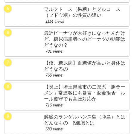
フルクトース（果糖）とグルコース
（ブドウ糖）の性質の違い
1114 views
最近ピーナツが大好きになったんだけ
ど、糖尿病患者へのピーナツの効能は
どうなの？
781 views
【僕、糖尿病】血糖値が高いと身体は
どうなるの
765 views
【炎上】埼玉県蕨市の二郎系「豚ラー
メン」常連客にも暴言・返金拒否 ル
ール遵守でも高圧対応か
716 views
膵臓のランゲルハンス島（膵島）とは
どんなもの β細胞とは
683 views