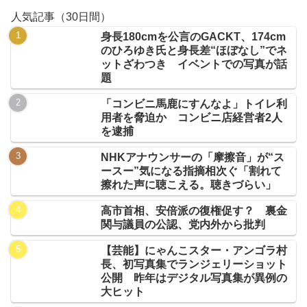
人気記事（30日間）
身長180cmを公言のGACKT、174cm
のひろゆき氏と身長差“ほぼなし”でネ
ットざわつき イベントでの写真が話
題
「コンビニ馬鹿にすんなよ」トイレ利
用者を脅迫か コンビニ店経営者2人
を逮捕
NHKアナウンサーの「摩擦音」が“ス
ースー”気になる指摘相次ぐ「割れて
擦れた声に聴こえる。聴きづらい」
高市首相、安倍派の復権促す？ 裏金
関与議員の公認、党内外から批判
【芸能】にゃんこスター・アンゴラ村
長、初写真集でランジェリーショット
公開 昨年はデジタル写真集が異例の
大ヒット