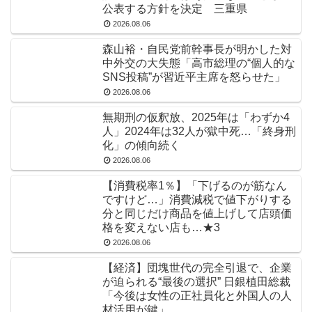
公表する方針を決定 三重県
2026.08.06
森山裕・自民党前幹事長が明かした対
中外交の大失態「高市総理の“個人的な
SNS投稿”が習近平主席を怒らせた」
2026.08.06
無期刑の仮釈放、2025年は「わずか4
人」2024年は32人が獄中死…「終身刑
化」の傾向続く
2026.08.06
【消費税率1％】「下げるのが筋なん
ですけど…」消費減税で値下がりする
分と同じだけ商品を値上げして店頭価
格を変えない店も…★3
2026.08.06
【経済】団塊世代の完全引退で、企業
が迫られる“最後の選択” 日銀植田総裁
「今後は女性の正社員化と外国人の人
材活用が鍵」