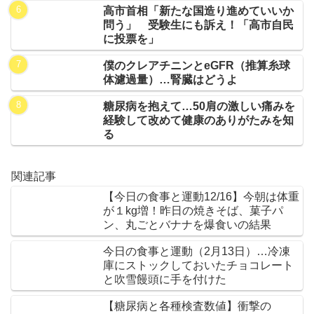
高市首相「新たな国造り進めていいか
問う」 受験生にも訴え！「高市自民
に投票を」
僕のクレアチニンとeGFR（推算糸球
体濾過量）…腎臓はどうよ
糖尿病を抱えて…50肩の激しい痛みを
経験して改めて健康のありがたみを知
る
関連記事
【今日の食事と運動12/16】今朝は体重
が１kg増！昨日の焼きそば、菓子パ
ン、丸ごとバナナを爆食いの結果
今日の食事と運動（2月13日）…冷凍
庫にストックしておいたチョコレート
と吹雪饅頭に手を付けた
【糖尿病と各種検査数値】衝撃の