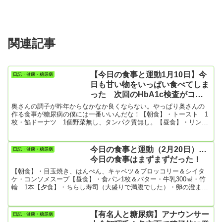
関連記事
【今日の食事と運動1月10日】今
日記・健康・糖尿病
日も甘い物をいっぱい食べてしま
った 次回のHbA1c検査がコワ
い！
奥さんの調子が昨年からなかなか良くならない。やっぱり奥さんの
作る食事が糖尿病の僕には一番いいんだな！【朝食】・トースト 1
枚・餡ドーナツ 1個野菜無し、タンパク質無し。【昼食】・リンゴ
1個・餡ドーナツ2個農園直送の美味しいリンゴだけど果糖がいっぱ
い！【夕食】・唐揚げ弁当・チーズケーキ【夜の間食】・リンゴ1個
今日はずいぶん砂糖、果糖を食べたな。餡ドーナツはメチャ甘い。
今日の食事と運動（2月20日）…
日記・健康・糖尿病
【今日の運動】・散歩 9456歩・食後のかかとの上下動 8分ほど
今日の食事はまずまずだった！
【朝食】・目玉焼き、はんぺん、キャベツ＆ブロッコリー＆シイタ
ケ・コンソメスープ【昼食】・食パン1枚＆バター・牛乳300㎖・竹
輪 1本【夕食】・ちらし寿司（大盛りで満腹でした）・卵の澄まし
汁（名前わかりません）・生野菜サラダ【今日の運動】・散歩
3655歩抗炎症剤を飲まないと、肩と膝が凄く傷みます。飲んでもマ
シな程度！右膝はホントにひどい。まあ半月板損傷で若い時に半月
【有名人と糖尿病】アナウンサー
日記・健康・糖尿病
板を摘出しているので仕様がないんだけど。明日は1カ月ぶりの整形