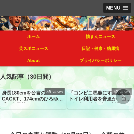
MENU
ホーム
憤まんニュース
芸スポニュース
日記・健康・糖尿病
About
プライバシーポリシー
人気記事（30日間）
58 views
52 views
身長180cmを公言の
「コンビニ馬鹿にすんなよ」
GACKT、174cmのひろゆき
トイレ利用者を脅迫か コン
氏と身長差“ほぼなし”でネッ
ビニ店経営者2人を逮捕
トざわつき イベントでの写
真が話題