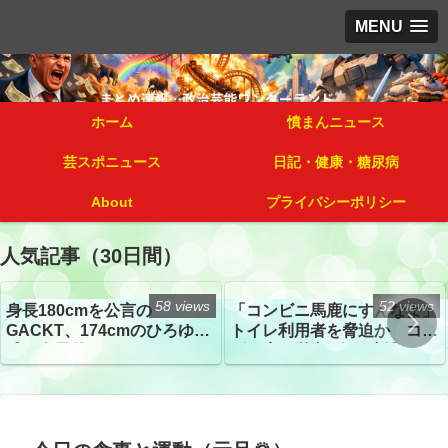
MENU
ホーム
憤まんニュース
芸スポニュース
日記・健康・糖尿病
About
プライバシーポリシー
人気記事（30日間）
58 views
52 views
身長180cmを公言の
「コンビニ馬鹿にすんなよ」
GACKT、174cmのひろゆき
トイレ利用者を脅迫か コン
氏と身長差“ほぼなし”でネッ
ビニ店経営者2人を逮捕
トざわつき イベントでの写
真が話題