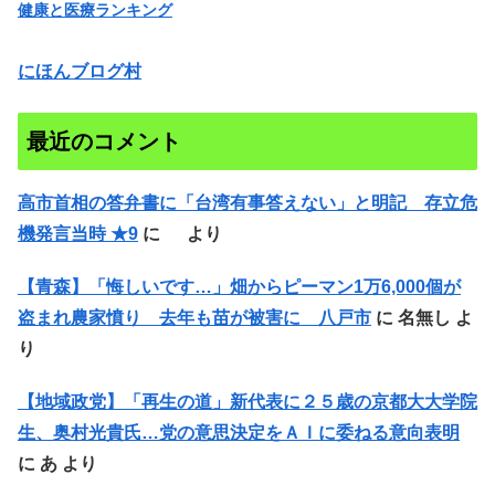
健康と医療ランキング
にほんブログ村
最近のコメント
高市首相の答弁書に「台湾有事答えない」と明記 存立危
機発言当時 ★9
に
より
【青森】「悔しいです…」畑からピーマン1万6,000個が
盗まれ農家憤り 去年も苗が被害に 八戸市
に
名無し
よ
り
【地域政党】「再生の道」新代表に２５歳の京都大大学院
生、奥村光貴氏…党の意思決定をＡＩに委ねる意向表明
に
あ
より