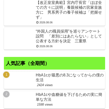
【改正皇室典範】宮内庁長官「ほぼ全
ての方々に説明」養親候補の宮家皇族
方に 男系男子の養子候補は「把握せ
ず」
2026.08.06
“外国人の職員採用”を巡りアンケート
設問 「差別にはあたらない」として
公表する方針を決定 三重県
2026.08.06
人気記事（全期間）
HbA1cが最悪の8.3になってからの僕の
生活
2424 views
HbA1cや血糖値を下げるための実に簡
単な方法
1598 views