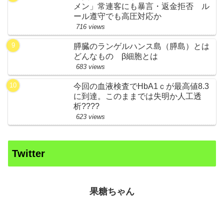
メン」常連客にも暴言・返金拒否 ル
ール遵守でも高圧対応か
716 views
膵臓のランゲルハンス島（膵島）とは
どんなもの β細胞とは
683 views
今回の血液検査でHbA1ｃが最高値8.3
に到達。このままでは失明か人工透
析????
623 views
Twitter
果糖ちゃん