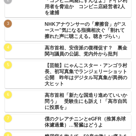
「コンビニ馬鹿にすんなよ」トイレ利
用者を脅迫か コンビニ店経営者2人
を逮捕
NHKアナウンサーの「摩擦音」が“ス
ースー”気になる指摘相次ぐ「割れて
擦れた声に聴こえる。聴きづらい」
高市首相、安倍派の復権促す？ 裏金
関与議員の公認、党内外から批判
【芸能】にゃんこスター・アンゴラ村
長、初写真集でランジェリーショット
公開 昨年はデジタル写真集が異例の
大ヒット
高市首相「新たな国造り進めていいか
問う」 受験生にも訴え！「高市自民
に投票を」
僕のクレアチニンとeGFR（推算糸球
体濾過量）…腎臓はどうよ