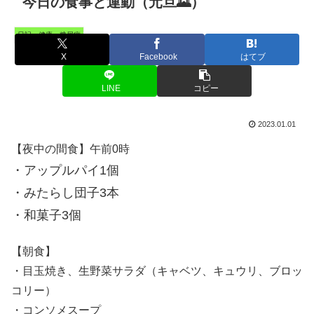
今日の食事と運動（元旦🌄）
日記・健康・糖尿病
X
Facebook
はてブ
LINE
コピー
2023.01.01
【夜中の間食】午前0時
・アップルパイ1個
・みたらし団子3本
・和菓子3個
【朝食】
・目玉焼き、生野菜サラダ（キャベツ、キュウリ、ブロッ
コリー）
・コンソメスープ