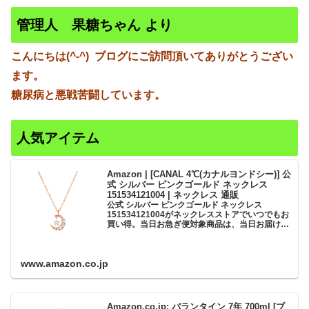
管理人 果糖ちゃん より
こんにちは(^-^)
ブログにご訪問頂いてありがとうござい
ます。
糖尿病と悪戦苦闘しています。
人気アイテム
Amazon | [CANAL 4℃(カナルヨンドシー)] 公
式 シルバー ピンクゴールド ネックレス
151534121004 | ネックレス 通販
公式 シルバー ピンクゴールド ネックレス
151534121004がネックレスストアでいつでもお
買い得。当日お急ぎ便対象商品は、当日お届け可
能です。アマゾン配送商品は、通常配送無料（一
部除く）。
www.amazon.co.jp
Amazon.co.jp: バランタイン 7年 700ml [ブ