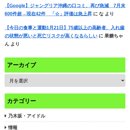
【Google】ジャングリア沖縄の口コミ、再び急減 7月末
600件超→現在42件 「☆」評価は急上昇
に
な
より
【今日の食事と運動1月21日】75歳以上の高齢者、入れ歯
の状態が悪いと死亡リスクが高くなるらしい
に
果糖ちゃ
ん
より
アーカイブ
カテゴリー
乃木坂・アイドル
情報