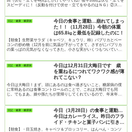
回（伏せ・立てを4秒ほどかけてやってね）後半10回は伏せ・立てを
スピーディに！（反動を付けて伏せ・立てをやるのはＮＧ）②スク
ワット20回③腹筋ローラー20回（つま先でローラーを使うと背筋・
腹筋に負担がかかりすぎて危険なので、膝をついてローラーを使う
のがいいです）以上、①～③を2セットやるようにしています。晴れ
今日の食事と運動…崩れてしまっ
日記・健康・糖尿病
た日は戸外で①散歩＆ジョギングおおよそ50ｍを全力で走り、その
た！！（11月28日）今朝の体重
後、50ｍ～100ｍほど歩く。これを10000歩（目標です）繰...
は65.8㎏と最低を記録したのに！
【朝食】生野菜サラダ（キャベツ、キュウリ、柿）パプリカとベー
コンの炒め物（12月を前に気温が下がってきて、さすがにパプリカ
の葉っぱの元気がなくなってきた。小さな実がいくつもついている
があまり成長しない）目玉焼き1個はんぺんかぼちゃスープ吹雪饅頭
1個とクッキー4枚（ご飯の代わり）コーヒー（ブラック）【昼食】
豆腐1個（小さめの容器入り）焼き芋1個ヨーグルトとジャム【夕
今日は12月31日大晦日です 歳
日記・健康・糖尿病
食】(奥さんの体調、今日もすぐれず。なので、「簡単に作れるもの
を重ねるにつれてワクワク感が薄
にしてね」と言う。）きつね・かき揚げうどん大盛り（2玉）カボチ
れてこない？
ャとクルミ...
今日は大晦日！まず、頭にあるのは食べ過ぎないこと。糖尿病の僕
に常時あるのは食事コントロールのことで、これは大晦日でも同
じ。でもまあ、娘や孫たちが里帰りしてくれているので、年末年始
は無礼講でよしとしている。ところで年末年始のワクワク感が歳を
重ねるにつれて薄れてきているんだけど、これ僕だけなんでしょう
か。最近、寿命について考えるようになったこと自体、いつ亡くな
今日（3月28日）の食事と運動…
日記・健康・糖尿病
ってもおかしくない年齢になったということだろう。そんなことを
今日はカレーライス。昨日のフラ
考えると、アメリカのバイデン大統領が満81歳にして次期大統領を
イド・チキンと菓子パンに引き続
目指しているのは驚く...
き食べ過ぎ！もうどうにでもなれ
【朝食】・目玉焼き、キャベツ＆ブロッコリー、はんぺん・コンソ