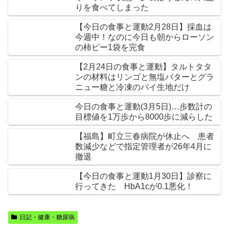
りを食べてしまった
【今日の食事と運動2月28日】採血は
今週中！なのに今日も朝からローソン
の柿ピー1袋を完食
【2月24日の食事と運動】タルトタタ
ンの材料はリンゴと無塩バターとグラ
ニュー糖と冷凍のパイ生地だけ
今日の食事と運動(3月5日)…歩数計の
目標値を1万歩から8000歩に減らした
【福島】町立三春病院が休止へ 患者
数減少などで指定管理者が26年4月に
撤退
【今日の食事と運動1月30日】診察に
行ってきた HbA1cが0.1悪化！
日記・健康・糖尿病