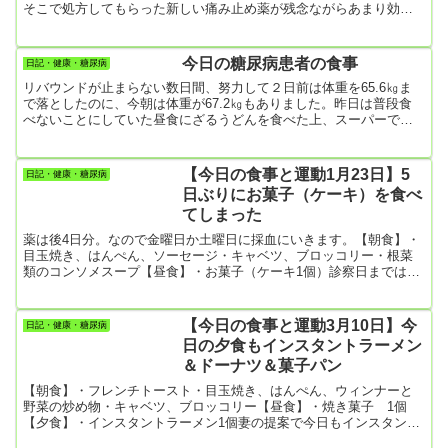
そこで処方してもらった新しい痛み止め薬が残念ながらあまり効き
ません。結局、昨夜も痛みでよく寝られなかったし、今も肩の痛み
で横になることができないよ。なので、朝5時半から起きてパソコン
をのぞいたり、テレビを見て時間を過ごしている。散歩に出かけよ
今日の糖尿病患者の食事
日記・健康・糖尿病
うとも思ったのですが、外はまだ真っ暗！ 車に撥ねられてもつま
リバウンドが止まらない数日間、努力して２日前は体重を65.6㎏ま
らないので、それは止めにしました。【朝食】・目玉焼き、はんぺ
で落としたのに、今朝は体重が67.2㎏もありました。昨日は普段食
ん、キャベツ...
べないことにしていた昼食にざるうどんを食べた上、スーパーでク
ッキーやチョコレートや煎餅を買ってきて、現在ほぼ完食状態。な
のに、これからコンビニに何か買い出しに行こうと考えている僕。
現在、23時。もう、リバウンドが止まらない！どうしたらいいの(-
【今日の食事と運動1月23日】5
日記・健康・糖尿病
_-;)食べた分を消化しようと、一昨日までは腕立て伏せとかスクワッ
日ぶりにお菓子（ケーキ）を食べ
トとかかかとの上下動とか何とか頑張ってたけど、昨日から疲れて
てしまった
し...
薬は後4日分。なので金曜日か土曜日に採血にいきます。【朝食】・
目玉焼き、はんぺん、ソーセージ・キャベツ、ブロッコリー・根菜
類のコンソメスープ【昼食】・お菓子（ケーキ1個）診察日まではお
菓子厳禁と思ってたけど、妻と買い物に出て買ってしまったよ。
【夕食】・豚肉と玉ねぎの炒め物・キャベツとブロッコリー・味噌
汁キャベツは満腹感にいいよね。【今日の運動】・散歩 9572歩・
【今日の食事と運動3月10日】今
日記・健康・糖尿病
かかと上げ 4分
日の夕食もインスタントラーメン
＆ドーナツ＆菓子パン
【朝食】・フレンチトースト・目玉焼き、はんぺん、ウィンナーと
野菜の炒め物・キャベツ、ブロッコリー【昼食】・焼き菓子 1個
【夕食】・インスタントラーメン1個妻の提案で今日もインスタント
塩ラーメン。でもこれだけでは足りません。夕食後の散歩の途中で