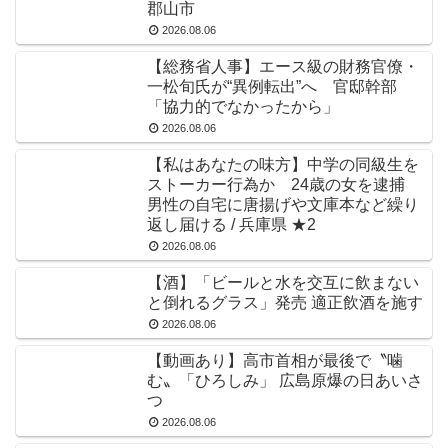
郡山市
2026.08.06
【総務省人事】エース級の財務官僚・
一松旬氏が“異例転出”へ 官邸幹部
「協力的でなかったから」
2026.08.06
【私はあなたの味方】中学の同級生を
ストーカー行為か 24歳の女を逮捕
男性の自宅に唐揚げや文庫本など繰り
返し届ける / 兵庫県 ★2
2026.08.06
【酒】「ビールと水を交互に飲まない
と倒れるグラス」発売 適正飲酒を施す
2026.08.06
【動画あり】高市首相が最後で〝噛
む〟「ひろしみ」 広島原爆の日あいさ
つ
2026.08.06