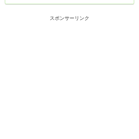
スーパーに立ち寄り、ドーナツと菓子パン（たっぷりホイップあん
ぱん）を買いました。【運動】・散歩 10418歩・腕立て伏せ 40
回…やり過ぎて左肩に変な痛み。
スポンサーリンク