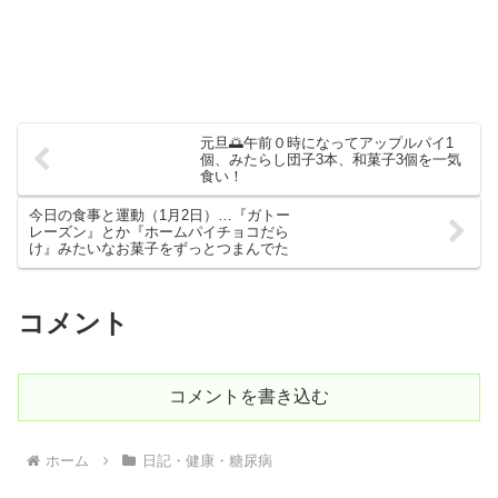
元旦🌅午前０時になってアップルパイ1
個、みたらし団子3本、和菓子3個を一気
食い！
今日の食事と運動（1月2日）…『ガトー
レーズン』とか『ホームパイチョコだら
け』みたいなお菓子をずっとつまんでた
コメント
コメントを書き込む
ホーム
日記・健康・糖尿病