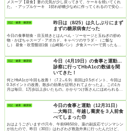
😔
メスープ【昼食】妻の元気が少し戻ってきて、ケーキを焼いてくれ
た。・アップルケーキ 1切れ砂糖少なめに作ってくれるので安心し
て食べられる。うまーい！・「伊勢神宮 おかげ横丁」のお土産のク
ッキーとエビ煎餅を少しだけここまではまずまずの食事だったけ
ど、夕食のカレーライスで崩れちゃったな。いつものことだけど。
昨日は（8/25）は久しぶりにまず
日記・健康・糖尿病
【夕食】・カレーライス・野菜サラダ僕は必ずカレーライスは満腹
まずの糖尿病食だった
するまで食べてしまうんです。【今日の運動】・散歩 9025歩
今日の食事朝食・目玉焼きとはんぺん・ソーセージと玉ねぎの炒め
物・かぼちゃスープ・アボカド、キャベツのサラダ・（ご飯な
し） 昼食・吹雪饅頭1個（山崎製パン） 夕食スーパーで買ったも
の・かけうどんと天丼のセット・コロッケ3個 今日の運動・縄跳び
300回・スクワット 40回・かかと上げ 合計6分・腹筋ローラー
20回・腕立て伏せ 20回・ジョギング 25分僕としては運動もまず
今日（4月19日）の食事と運動…
日記・健康・糖尿病
まず。何よりも暴食しなかったのが良かった。次の血液検査まであ
診察に行ってHbA1cの数値を聞
と13日ほど。HbA1cを下げることができるかな。
いてきた！
何とHbA1cが今回も改善！（7.2→6.9）前回は0.5ポイント、今回は
0.3ポイントの改善。散歩の効果が証明されてよかったよ。この1カ
月は毎日、1万歩以上歩いたもの。かかりつけ医さんにほめられるか
と思ったら、「体重が2㎏も増えてるよ」とダメ出し。HbA1cは改善
したけど、体重が増えているのが次回に向けて心配事なんだって。
それにしても、散歩が血糖値やHbA1cの改善に絶大な効果があるこ
今日の食事と運動（12月31日）
日記・健康・糖尿病
とがよくわかりました。空腹時血糖値もこれまでずっと150オーバー
…大晦日、年越し蕎麦を３人前食
だったのに、今回は128と大改善。結局、2か月...
べてしまった😞
おはようございます⛅只今、午前6時50分。薬の副反応でジンマシン
が出たので、昨日（30日）はわざわざ救急外来に行ったんだけど、