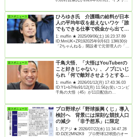
か...
などの大学や図書館で、日本の漫画の
「安全性の再確認作業」が必要だとする
意見が出ているとXで明かした。自身の
ひろゆき氏 介護職の給料が日本
芸スポニュース
一部の仕事が白紙になるなどの影響があ
人の平均年収を超えないワケ「誰
ったとし、「普通に大迷惑」と怒りをあ
でもできる仕事で税金から出てる
らわにした。怒りの対象を明示している
わけではないが、小学館の漫画配信アプ
から」「ふざけるなってなる」
1: muffin ★ 2025/09/06(土) 16:23:37.89
リ「マンガワン」問題への意見として受
ID:MmUK+ZR192025年9月6日 13時30分
け止められている。田村氏の公式サイ
「2ちゃんねる」開設者で元管理人の「ひ
ト...
ろゆき」こと西村博之氏（48）が3日更新
のポッドキャスト番組「ひろゆきの暇つ
ぶしラジオ」で介護職の給料が上がらな
千鳥大悟、「大悟はYouTuberの
芸スポニュース
い理由について私見を述べた。「介護の
こと好きじゃない」、ノブにいじ
仕事をしています、なぜ給料が上がらな
られ「何で敵対させようとする
いでしょうか？」と聞かれたひろゆき氏
は「上がりません、税金から出る仕事だ
の？しょうもないもん見るなって
1: muffin ★ 2026/01/12(月) 17:43:36.03
からです」と即答した。「その介護の仕
言っただけ」
ID:Y1+b7His91/12(月) 11:56お笑いコンビ
事はすごく大変だよねっていうのは分か
千鳥の大悟（45）が11日配信の
り...
ABEMA「チャンスの時間」に出演した。
今回のゲストは、タレントの峯岸みな
み。現在は夫でYouTuber・東海オンエア
プロ野球が「野球振興くじ」導入
芸スポニュース
のてつやの活動拠点である愛知で暮らし
検討へ 背景には深刻な競技人口
ているという。これを受けMCの千鳥ノブ
の減少 「非予想系」に限定
が「大悟はYouTuberのこと好きじゃな
い」とイジると、大悟は「何でワシを
1: 尺アジ ★ 2026/07/22(水) 11:34:47.28
YouTuberと敵対させようとするの？」と
ID:DZE2MN2K9 プロ野球12球団のオー
苦笑。ノブが「記事...