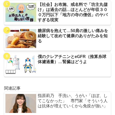
【社会】お布施、戒名料で「坊主丸儲
け」は過去の話…ほとんどが年収３０
０万円以下「地方の寺の僧侶」のヤバ
すぎる現実
糖尿病を抱えて…50肩の激しい痛みを
経験して改めて健康のありがたみを知
る
僕のクレアチニンとeGFR（推算糸球
体濾過量）…腎臓はどうよ
関連記事
指原莉乃 手洗い、うがい「ほぼ、し
てこなかった」 専門家「そういう人
は抗体が増えていくから免疫が強い」