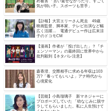
め被害 「言い返せなかったり、すごく
気が弱い子。スポーツも苦手」
【訃報】大宮エリーさん死去 49歳
映画監督、脚本家、テレビ出演など幅
広く活躍… 電通デビュー作は広末涼
子のドコモCM
【漫画】作者が「投げ出した」？『チ
ェンソーマン』の最終回に世界中から
批判殺到【ネタバレ注意】
森香澄、交際相手に求める年収は103
万?「養ってもいいよ」アナ時代から
心境変化
【芸能】小島瑠璃子 新マネジャーに
プロポーズしていた 「幼なじみに脱サ
ラしてもらいました。私に人生預けて