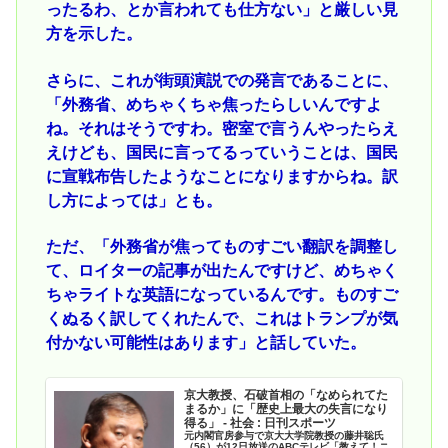
ったるわ、とか言われても仕方ない」と厳しい見
方を示した。
さらに、これが街頭演説での発言であることに、
「外務省、めちゃくちゃ焦ったらしいんですよ
ね。それはそうですわ。密室で言うんやったらえ
えけども、国民に言ってるっていうことは、国民
に宣戦布告したようなことになりますからね。訳
し方によっては」とも。
ただ、「外務省が焦ってものすごい翻訳を調整し
て、ロイターの記事が出たんですけど、めちゃく
ちゃライトな英語になっているんです。ものすご
くぬるく訳してくれたんで、これはトランプが気
付かない可能性はあります」と話していた。
京大教授、石破首相の「なめられてた
まるか」に「歴史上最大の失言になり
得る」 - 社会 : 日刊スポーツ
元内閣官房参与で京大大学院教授の藤井聡氏
（56）が12日放送のABCテレビ「教えて！ニ