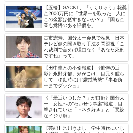
【五輪】GACKT、『りくりゅう』報奨
金2000万円に「世界一を取った二人に
この金額は低すぎないか？」「国も企
業も覚悟のある評価を」
古市憲寿、国分太一会見で私見 日本
テレビ側の聞き取り手法を問題視「こ
れ裁判で言えば理由なく『あなた死刑
ですね』って」
【田中圭との不倫報道】《憔悴の近
影》永野芽郁、頬がこけ、目元を腫ら
して…移動時には“厳戒態勢”「事務所
車までダッシュ」
《「最近いつした？」が口癖》国分太
一 女性への“わいせつ事案”報道…目
撃されていた「下ネタ好き」と「悪辣
なイジり癖」
【芸能】氷川きよし 学生時代にいじ