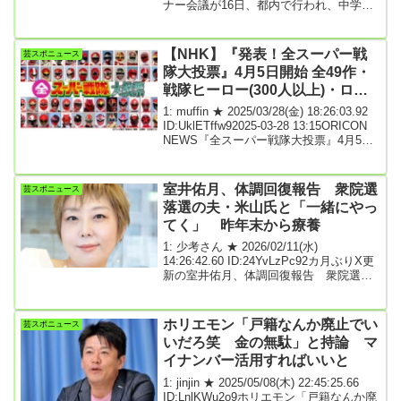
ナー会議が16日、都内で行われ、中学野
球の財源確保を目的とした「野球振興く
じ」の導入に向け、具体的に検討するこ
とが決まった。これまで超党派のスポー
【NHK】『発表！全スーパー戦
芸スポニュース
ツ議員連盟側からの要請を受けて「球界
隊大投票』4月5日開始 全49作・
くじ」について議論したことはあった
戦隊ヒーロー(300人以上)・ロボ
が、今回はプロ野球界の最高意思決定機
関である「オーナー会議」自体から提案
(160体以上)3部門で実施 5.17生放
1: muffin ★ 2025/03/28(金) 18:26:03.92
がなされた。「非予想系」に限定し、今
送
ID:UklETffw92025-03-28 13:15ORICON
後はアマチュア団体を含めた野球界全体
NEWS『全スーパー戦隊大投票』4月5日
でスポーツ振興くじの対...
開始 全49作・戦隊ヒーロー(300人以上)・
ロボ(160体以上)3部門で実施『発表！全
スーパー戦隊大投票』が、NHKBSで5月
室井佑月、体調回復報告 衆院選
芸スポニュース
17日午後7時30～午後9時30分にかけて生
落選の夫・米山氏と「一緒にやっ
放送される。これを記念して、4月5日～5
てく」 昨年末から療養
月6日まで投票を受け付けることが発表さ
れた。「5人そろってゴレンジャー！」。
1: 少考さん ★ 2026/02/11(水)
人気の番組やキャラクターに...
14:26:42.60 ID:24YvLzPc92カ月ぶりX更
新の室井佑月、体調回復報告 衆院選落
選の夫・米山氏と「一緒にやってく」
昨年末から療養 - スポニチ2026年2月11
日 13:43昨年12月8日に腎炎のため緊急手
ホリエモン「戸籍なんか廃止でい
芸スポニュース
術を受けた作家でタレントの室井佑月
いだろ笑 金の無駄」と持論 マ
（55）が11日、自身のX（旧ツイッタ
イナンバー活用すればいいと
ー）を更新。昨年末からの療養を経て体
調が回復したと報告した。昨年末からX
1: jinjin ★ 2025/05/08(木) 22:45:25.66
の更新を止めていた室井は、この日、約2
ID:LnlKWu2o9ホリエモン「戸籍なんか廃