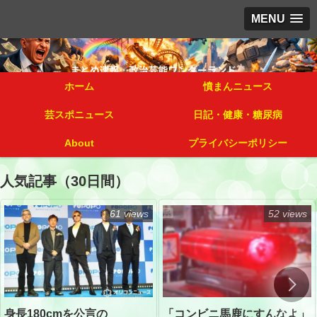
MENU
ホーム
憤まんニュース
芸スポニュース
日記・健康・糖尿病
About
プライバシーポリシー
人気記事（30日間）
61 views
52 views
「コンビニ馬鹿にすんなよ」
身長180cmを公言の