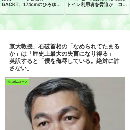
トイレ利用者を脅迫か コン
GACKT、174cmのひろゆき
ビニ店経営者2人を逮捕
氏と身長差“ほぼなし”でネッ
トざわつき イベントでの写
真が話題
京大教授、石破首相の「なめられてたまる
か」は「歴史上最大の失言になり得る」
英訳すると「僕を侮辱している。絶対に許
さない」
芸スポニュース