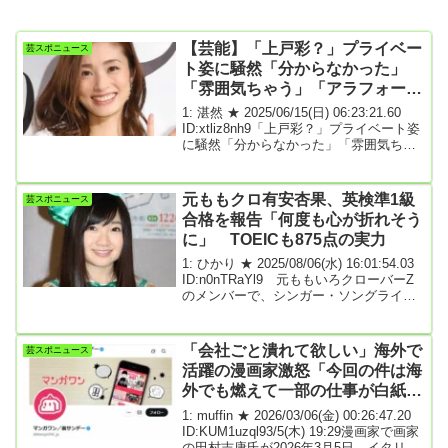
【芸能】「上戸彩？」プライベー
芸スポニュース
ト姿に騒然「分からなかった」
「雰囲気ちゃう」「アラフォーな
の」異色メンツの３ショット
1: 湛然 ★ 2025/06/15(日) 06:23:21.60
ID:xtliz8nh9「上戸彩？」プライベート姿
に騒然「分からなかった」「雰囲気ちゃ
う」「アラフォーなの」異色メンツの３
ショット2025年6月14日 10時55分スポー
ツ報知澤穂希さんのインスタグラム（＠
元ももクロ有安杏果、英検準1級
芸スポニュース
ｓａｗａｈｏｍａｒｅ＿１０）より上戸
合格を報告「何度も心が折れそう
彩女優・上戸彩のプライベート姿にフォ
に」 TOEICも875点の実力
ロワーはくぎ付けになった。女子サッカ
ー元日本代表「なでしこジャパン」で２
1: ひかり ★ 2025/08/06(水) 16:01:54.03
０１１年ドイツＷ杯優勝メンバーの澤穂
ID:n0nTRaYl9 元ももいろクローバーZ
希さんが１４日までに自身のインスタグ
のメンバーで、シンガー・ソングライタ
ラムを更新...
ーの有安杏果（30）が6日、自身の公式X
を更新。「ついに…英検準1級、合格しま
した!!」と報告した。有安は昨年、
「会社ごと潰れて欲しい」海外で
芸スポニュース
TOEIC LR スコアで自己ベストの875点を
活躍の漫画家激怒「今回の件は海
とったことを明かしていたが、この日の
外でも燃えて一部の仕事が白紙…
投稿では「実は英語学習を始めた頃か
ら、TOEICと並行して英検の勉強も続け
大迷惑」「マンガワン」問題に言
1: muffin ★ 2026/03/06(金) 00:26:47.20
てきました」と書き出し。「最後に受験
及か
ID:KUM1uzql93/5(木) 19:29漫画家で画家
したのは中学2年生の時の英検3級。それ
の田村吉康氏が2026年3月5日、イタリア