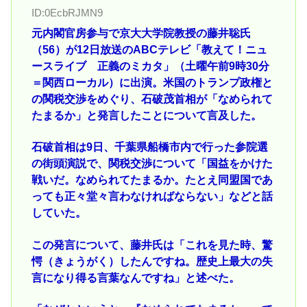
ID:0EcbRJMN9
元内閣官房参与で京大大学院教授の藤井聡氏
（56）が12日放送のABCテレビ「教えて！ニュ
ースライブ 正義のミカタ」（土曜午前9時30分
＝関西ローカル）に出演。米国のトランプ政権と
の関税交渉をめぐり、石破茂首相が「なめられて
たまるか」と発言したことについて言及した。
石破首相は9日、千葉県船橋市内で行った参院選
の街頭演説で、関税交渉について「国益をかけた
戦いだ。なめられてたまるか。たとえ同盟国であ
っても正々堂々言わなければならない」などと話
していた。
この発言について、藤井氏は「これを見た時、驚
愕（きょうがく）したんですね。歴史上最大の失
言になり得る言葉なんですね」と述べた。