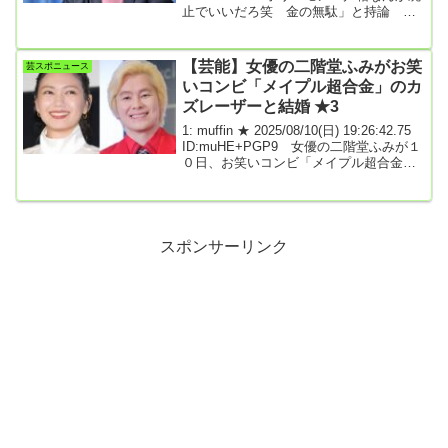
カ月ぶりの投稿で「心身のバランスを崩
止でいいだろ笑 金の無駄」と持論 マ
し、腎炎...
イナンバー活用すればいいと実業家・堀
江貴文氏（52）が8日に公式X（旧ツイッ
ター）を更新し、戸籍について持論を展
【芸能】女優の二階堂ふみがお笑
芸スポニュース
開した。堀江氏は「戸籍なんか廃止でい
いコンビ「メイプル超合金」のカ
いだろ笑」とポスト。これに批判コメン
ズレーザーと結婚 ★3
トが寄せられると「そもそも単なる記録
物にこだわりは全くないので、そういう
1: muffin ★ 2025/08/10(日) 19:26:42.75
意味で戸籍廃止しろと言ってるわけでは
ID:muHE+PGP9 女優の二階堂ふみが１
全くなく、単に行政手続きが面倒なんで
０日、お笑いコンビ「メイプル超合金」
廃止しろって...
のカズレーザーと結婚したことを自身の
公式サイトなどで発表した。所属事務所
の「ソニー・ミュージックアーティス
ツ」は公式サイトで、「二階堂ふみが、
メイプル超合金カズレーザーさんと入籍
スポンサーリンク
いたしました」と報告。今後について
「変わらず活動を継続してまいりますの
で、引き続き温かいご支援を賜りますよ
うお願い申し上げます」とした上で「重
ねて恐縮ではございます...