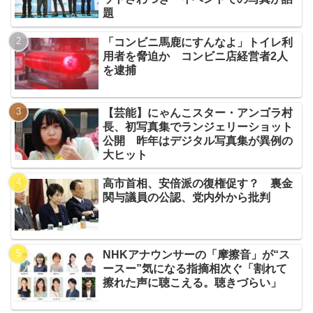
題
「コンビニ馬鹿にすんなよ」トイレ利
用者を脅迫か コンビニ店経営者2人
を逮捕
【芸能】にゃんこスター・アンゴラ村
長、初写真集でランジェリーショット
公開 昨年はデジタル写真集が異例の
大ヒット
高市首相、安倍派の復権促す？ 裏金
関与議員の公認、党内外から批判
NHKアナウンサーの「摩擦音」が“ス
ースー”気になる指摘相次ぐ「割れて
擦れた声に聴こえる。聴きづらい」