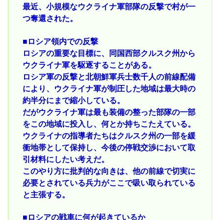
最近、小規模なウクライナ軍部隊の反撃で村が一
つ奪還された。
■ロシア領内での反撃
ロシアの重要な目標に、同国西部クルスク州から
ウクライナ軍を駆逐することがある。
ロシア軍の反撃と北朝鮮軍兵士数千人の前線配備
により、ウクライナ軍が制圧した地域は最大時の
約半分にまで縮小している。
だがウクライナ軍は最も装備の整った部隊の一部
をこの地域に投入し、何とか持ちこたえている。
ウクライナの指導者たちはクルスク州の一部を緩
衝地帯として保持し、今後の停戦交渉において取
引材料にしたい考えだ。
このやり方に批判的な向きは、他の前線で切実に
必要とされている兵力がここで吸い取られている
と主張する。
■ロシアの戦車に何が起きているか