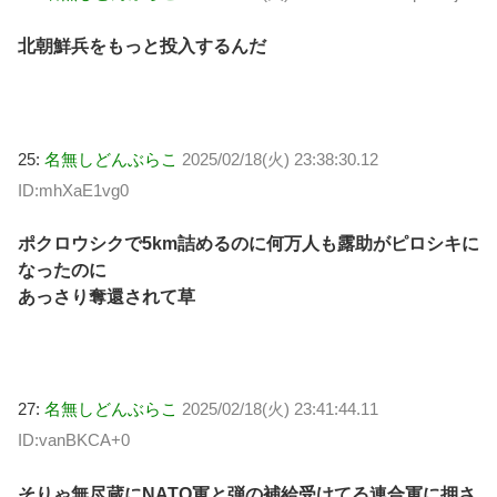
北朝鮮兵をもっと投入するんだ
25:
名無しどんぶらこ
2025/02/18(火) 23:38:30.12
ID:mhXaE1vg0
ポクロウシクで5km詰めるのに何万人も露助がピロシキに
なったのに
あっさり奪還されて草
27:
名無しどんぶらこ
2025/02/18(火) 23:41:44.11
ID:vanBKCA+0
そりゃ無尽蔵にNATO軍と弾の補給受けてる連合軍に押さ