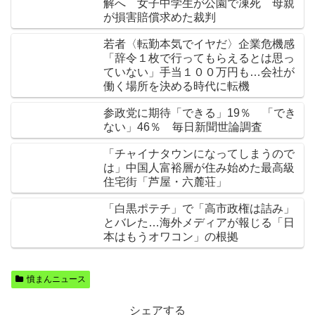
解へ 女子中学生が公園で凍死 母親
が損害賠償求めた裁判
若者〈転勤本気でイヤだ〉企業危機感
「辞令１枚で行ってもらえるとは思っ
ていない」手当１００万円も…会社が
働く場所を決める時代に転機
参政党に期待「できる」19％ 「でき
ない」46％ 毎日新聞世論調査
「チャイナタウンになってしまうので
は」中国人富裕層が住み始めた最高級
住宅街「芦屋・六麓荘」
「白黒ポテチ」で「高市政権は詰み」
とバレた…海外メディアが報じる「日
本はもうオワコン」の根拠
憤まんニュース
シェアする