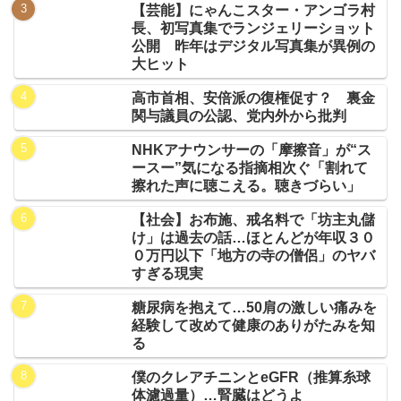
【芸能】にゃんこスター・アンゴラ村
長、初写真集でランジェリーショット
公開 昨年はデジタル写真集が異例の
大ヒット
高市首相、安倍派の復権促す？ 裏金
関与議員の公認、党内外から批判
NHKアナウンサーの「摩擦音」が“ス
ースー”気になる指摘相次ぐ「割れて
擦れた声に聴こえる。聴きづらい」
【社会】お布施、戒名料で「坊主丸儲
け」は過去の話…ほとんどが年収３０
０万円以下「地方の寺の僧侶」のヤバ
すぎる現実
糖尿病を抱えて…50肩の激しい痛みを
経験して改めて健康のありがたみを知
る
僕のクレアチニンとeGFR（推算糸球
体濾過量）…腎臓はどうよ