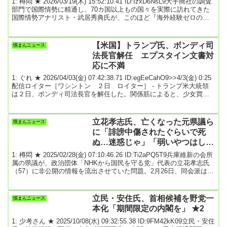
1: 樽悶 ★ 2026/03/19(木) 15:52:10.41 ID:IzxD6NsL9大手商社の調査
部門で国際情勢に精通し、70カ国以上もの国々を実際に訪れてきた
国際情勢アナリスト・武居秀典氏が、このほど『海外経験ゼロの私
に、世界と経済をイチから教えてください！』を上梓した。私たち
が日々見聞きする情報は断片的で、この世界のことをわかっている
ようで、実はわかっていない。今回のアメリカによるイランへの攻
【米国】トランプ氏、ボンディ司
憤まんニュース
撃を、インテリジェンスのプロはどう見ているのか。日本が学ぶべ
法長官解任 エプスタイン文書対
き教訓は何かをお届けする。■そも...
応に不満
1: ぐれ ★ 2026/04/03(金) 07:42:38.71 ID:egEeCahO9>>4/3(金) 0:25
配信ロイター［ワシントン ２日 ロイター］ - トランプ米大統領
は２日、ボンディ司法長官を解任した。関係筋によると、少女買‌春
などの罪で起訴され自殺した富豪ジェフリー・エプ⁠スタイン氏の捜
査文書の取り扱いなどを巡り、トランプ大統領はボンディ氏の指導
力にいら立ちを募らせていた​という。また、ボンディ氏がトランプ
立花孝志氏、亡くなった元県議ら
憤まんニュース
氏の政敵の訴追に向けて十分に対応していないとして不満を感じて
に「誹謗中傷されたぐらいで死
い‌たという...
ぬ…迷惑じゃ」「弱いやつはしゃ
あない」 情報流出は「正義の告
1: 樽悶 ★ 2025/02/28(金) 07:10:46.26 ID:Ti2aPQ5T9兵庫維新の会所
発」
属の県議が、政治団体「NHKから国民を守る党」代表の立花孝志氏
（57）に非公開の情報を流出させていた問題。2月26日、同会派は所
属県議の増山誠氏（46）を離党勧告、岸口実氏（60）を除名とする
処分を発表した。（省略）そんななか、問題の当事者の一人である
立花氏は23日夜にYouTubeチャンネルを更新。維新幹事長の岩谷良
立民・安住氏、首相候補を野党一
憤まんニュース
平氏（44）が同日に増山氏と岸口氏の処分に言及していたことにつ
本化「期間限定の内閣を」 ★2
いて、「正義...
1: 少考さん ★ 2025/10/08(水) 09:32:55.38 ID:9FM42kK09立民・安住