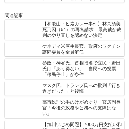
関連記事
【和歌山・ヒ素カレー事件】林真須美
死刑囚（64）の再審請求 最高裁が裁
判のやり直しを認めない決定
ケネディ米厚生長官、政府のワクチン
諮問委員を全員解任
参政・神谷氏、首相指名で立民・野田
氏は「あり得ない」 自民への投票
「移民停止」が条件
マスク氏、トランプ氏への批判「行き
過ぎだった」と後悔
高市総理の手のけがめぐり 官房副長
官「今後の政務や公務への支障はな
い」
【旭川いじめ問題】7000万円支払い和