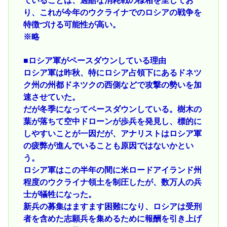
ていることは、過酷な消耗戦の様相を呈してお
り、これが今年のウクライナでのロシアの戦争を
特徴づける可能性が高い。
※略
■ロシア軍がペースダウンしている理由
ロシア軍は昨秋、特にロシア占領下にあるドネツ
ク州の州都ドネツクの西側などで攻撃の勢いを加
速させていた。
だが冬季になってペースダウンしている。樹木の
葉が落ちて空中ドローンが歩兵を発見し、標的に
しやすいことが一因だが、アナリストはロシア軍
の疲弊が進んでいることも原因ではないかとい
う。
ロシア軍はこの半年の間に米ロードアイランド州
程度のウクライナ領土を制圧したが、数万人の兵
士が犠牲になった。
新兵の募集はますます困難になり、ロシアは受刑
者を含めた志願兵を集めるために報酬を引き上げ