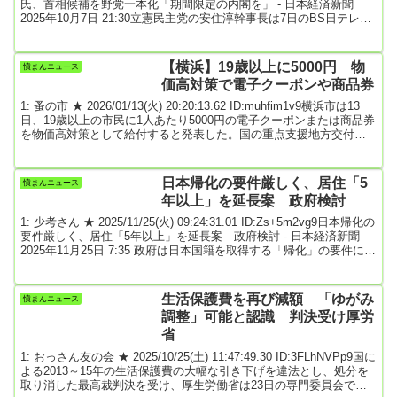
氏、首相候補を野党一本化「期間限定の内閣を」 - 日本経済新聞
2025年10月7日 21:30立憲民主党の安住淳幹事長は7日のBS日テレ番
組で、臨時国会の首相指名選挙について、野党の候補一本化が必要
との認識を改めて示した。「課題解決型で、ある程度の期間を決め
た内閣はあり得る」と述べた。ガソリン減税や政治改革などの政策
【横浜】19歳以上に5000円 物
憤まんニュース
課題を列挙し「野党、自民党も含めて、公明党も賛同してもらえる
価高対策で電子クーポンや商品券
リーダーであれば...
1: 蚤の市 ★ 2026/01/13(火) 20:20:13.62 ID:muhfim1v9横浜市は13
日、19歳以上の市民に1人あたり5000円の電子クーポンまたは商品券
を物価高対策として給付すると発表した。国の重点支援地方交付金
を活用する。山中竹春市長は支援策の狙いとして「国が給付する2万
円の子育て応援手当とあわせて、市民すべてに支援をとどける」と
話した。議会の承認を経て、早ければ4月から給付を開始する。4月1
日本帰化の要件厳しく、居住「5
憤まんニュース
日時点で19歳以上の市民約325万人が対象になる。迅速な対応や事務
年以上」を延長案 政府検討
コストを優先し...
1: 少考さん ★ 2025/11/25(火) 09:24:31.01 ID:Zs+5m2vg9日本帰化の
要件厳しく、居住「5年以上」を延長案 政府検討 - 日本経済新聞
2025年11月25日 7:35 政府は日本国籍を取得する「帰化」の要件につ
いて厳格化を検討する。審査の運用を変えるなどして「永住許可」
の条件より短い居住期間要件を現行の「5年以上」から延長する案が
ある。2026年1月にまとめる外国人政策の基本方針に向けて具体策を
生活保護費を再び減額 「ゆがみ
憤まんニュース
詰める。高市早苗首相が平口洋法相に指示した。検討課題の柱とな
調整」可能と認識 判決受け厚労
るのは...
省
1: おっさん友の会 ★ 2025/10/25(土) 11:47:49.30 ID:3FLhNVPp9国に
よる2013～15年の生活保護費の大幅な引き下げを違法とし、処分を
取り消した最高裁判決を受け、厚生労働省は23日の専門委員会で、