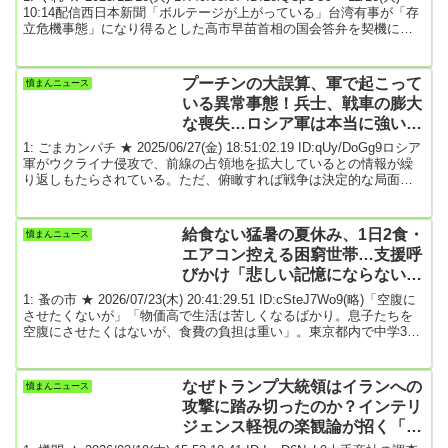
いと」★3
10:14配信西日本新聞「ボルテージが上がっている」台湾有事が「存
立危機事態」になり得るとした高市早苗首相の国会答弁を契機に、
日中の緊張が日に日に高まっている。政権は「従来の立場に変更は
ない」と理解を求める戦略だが、中国側は日本渡航の自粛を呼びか
けるなど対抗措置を強めている。事態悪化の背景には、「パイプ
プーチンの大誤算、軍で起こって
憤まんニュース
役」となってきた公明党の連立政権離脱の影響を指摘する声が少な
いる異常事態！兵士、戦車の膨大
くない。（村田直隆、小...
な喪失…ロシア軍は本当に強いの
か？
1: ごまカンパチ ★ 2025/06/27(金) 18:51:02.19 ID:qUy/DoGg9ロシア
軍がウクライナ侵攻で、前線の占領地を拡大しているとの情報が繰
り返しもたらされている。ただ、俯瞰すれば戦争は決定的な局面を
迎えないまま3年半近くが経とうとしているのが実情で、ロシア軍は
ウクライナの最大の支援国だった米国が支援に否定的な姿勢を示し
ているにもかかわらず、決定打を打てていない。一方でウクライナ
給食ない猛暑の夏休み、1日2食・
憤まんニュース
軍は6月1日、ドローンを使った大規模攻撃で、ロシア国内の複数の
エアコン控える困窮世帯…支援呼
軍用飛行場でロシア空軍に大打撃...
びかけ「悲しい記憶にならないよ
うに」
1: 蚤の市 ★ 2026/07/23(木) 20:41:29.51 ID:cSteJ7Wo9(略)「空腹に
させたくないが」「物価高で生活は苦しくなるばかり。息子たちを
空腹にさせたくはないが、食費の負担は重い」。東京都内で中学3年
の長男（14）と小学6年の次男（12）の息子2人を育てるアルバイト
女性（51）は、そうため息をついた。離婚に向けて別居中の夫から
振り込まれる生活費だけでは家計が苦しく、経理やマッサージなど
なぜトランプ大統領はイランへの
憤まんニュース
三つの仕事をかけ持ちしている。給食のなくなる夏休みは朝昼兼ね
攻撃に踏み切ったのか？インテリ
ることで1日2食にした...
ジェンス軽視の楽観論が招く「取
り返しのつかない失敗」