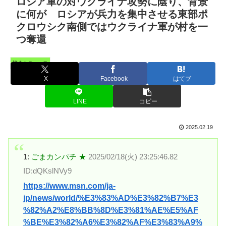
ロシア軍の対ウクライナ攻勢に陰り、背景
に何が ロシアが兵力を集中させる東部ポ
クロウシク南側ではウクライナ軍が村を一
つ奪還
憤まんニュース
X
Facebook
はてブ
LINE
コピー
2025.02.19
1:
ごまカンパチ ★
2025/02/18(火) 23:25:46.82
ID:dQKslNVy9
https://www.msn.com/ja-
jp/news/world/%E3%83%AD%E3%82%B7%E3
%82%A2%E8%BB%8D%E3%81%AE%E5%AF
%BE%E3%82%A6%E3%82%AF%E3%83%A9%