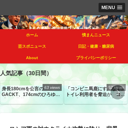
MENU
ホーム
憤まんニュース
芸スポニュース
日記・健康・糖尿病
About
プライバシーポリシー
人気記事（30日間）
63 views
52 views
身長180cmを公言の
「コンビニ馬鹿にすんなよ」
GACKT、174cmのひろゆき
トイレ利用者を脅迫か コン
氏と身長差“ほぼなし”でネッ
ビニ店経営者2人を逮捕
トざわつき イベントでの写
真が話題