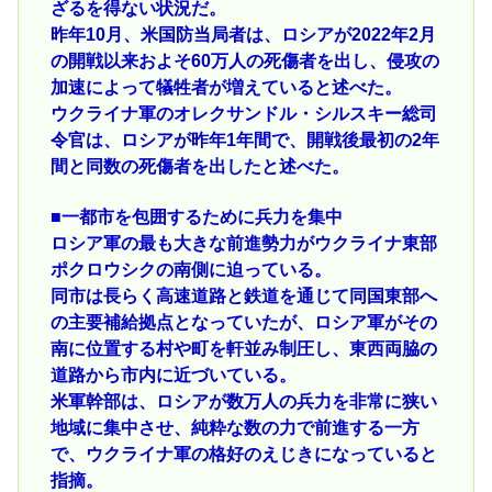
ざるを得ない状況だ。
昨年10月、米国防当局者は、ロシアが2022年2月
の開戦以来およそ60万人の死傷者を出し、侵攻の
加速によって犠牲者が増えていると述べた。
ウクライナ軍のオレクサンドル・シルスキー総司
令官は、ロシアが昨年1年間で、開戦後最初の2年
間と同数の死傷者を出したと述べた。
■一都市を包囲するために兵力を集中
ロシア軍の最も大きな前進勢力がウクライナ東部
ポクロウシクの南側に迫っている。
同市は長らく高速道路と鉄道を通じて同国東部へ
の主要補給拠点となっていたが、ロシア軍がその
南に位置する村や町を軒並み制圧し、東西両脇の
道路から市内に近づいている。
米軍幹部は、ロシアが数万人の兵力を非常に狭い
地域に集中させ、純粋な数の力で前進する一方
で、ウクライナ軍の格好のえじきになっていると
指摘。