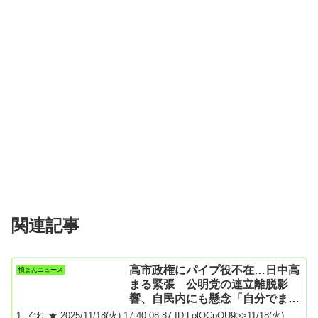
関連記事
高市政権にパイプ役不在…日中高
憤まんニュース
まる緊張 公明党の連立離脱影
響、自民内にも懸念「自分でまい
た種は自分で刈り取ってもらわな
1: ぐれ ★ 2025/11/18(火) 17:40:08.87 ID:LolQCpOU9>>11/18(火)