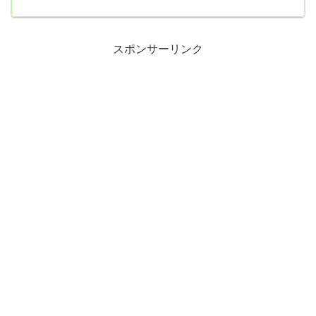
引き下げ措置のうち違法とされなかった方法で改めて保護費を減額
しても、判決の拘束力に抵触しないとの考えを示した。原告側は減
額された全額の支給を求めている。国は食費や光熱水費などの生活
費にあてられる生活扶助について、13年からの3年間で平均6・5%、
最大で10%引き下げ...
スポンサーリンク