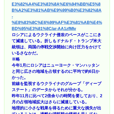
E3%82%A4%E3%83%8A%E6%94%BB%E5%8
B%A2%E3%81%AB%E9%99%B0%E3%82%8A
-
%E8%83%8C%E6%99%AF%E3%81%AB%E4%
BD%95%E3%81%8C/ar-AA1zfMIv
ロシアによるウクライナ侵攻のペースがここにき
て減速している。折しもドナルド・トランプ米大
統領は、両国の停戦交渉開始に向け圧力をかけて
いるさなかだ。
※略
今年1月にロシアはニューヨーク・マンハッタン
と同じ広さの地域を占領するのに平均で約6日か
かった。
前線を監視するウクライナのグループ「ディープ
ステート」のデータからそれが分かる。
昨年11月に比べて2倍余りの時間を要しており、2
月の占領地域拡大はさらに減速している。
地理的に小さな戦果を得るために重大な損失が出