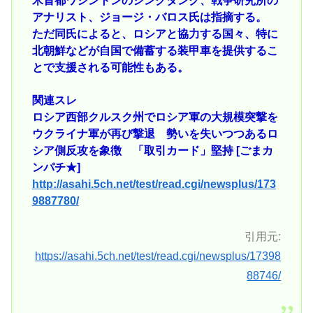
米首都ワシントンのシンクタンク、戦争研究所の
アナリスト、ジョージ・バロス氏は指摘する。
ただ同氏によると、ロシアと協力する国々、特に
北朝鮮などが自国で備蓄する装甲車を提供するこ
とで支援される可能性もある。
関連スレ
ロシア西部クルスク州でロシア軍の大規模突撃を
ウクライナ軍が再び撃退 勢いを失いつつあるロ
シア側反攻を象徴 「取引カード」堅持 [ごまカ
ンパチ★]
http://asahi.5ch.net/test/read.cgi/newsplus/173
9887780/
引用元:
https://asahi.5ch.net/test/read.cgi/newsplus/17398
88746/