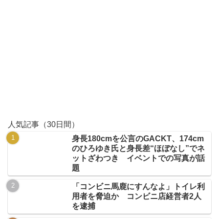
人気記事（30日間）
身長180cmを公言のGACKT、174cm
のひろゆき氏と身長差“ほぼなし”でネ
ットざわつき イベントでの写真が話
題
「コンビニ馬鹿にすんなよ」トイレ利
用者を脅迫か コンビニ店経営者2人
を逮捕