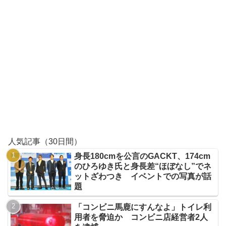
人気記事（30日間）
身長180cmを公言のGACKT、174cm
のひろゆき氏と身長差“ほぼなし”でネ
ットざわつき イベントでの写真が話
題
「コンビニ馬鹿にすんなよ」トイレ利
用者を脅迫か コンビニ店経営者2人