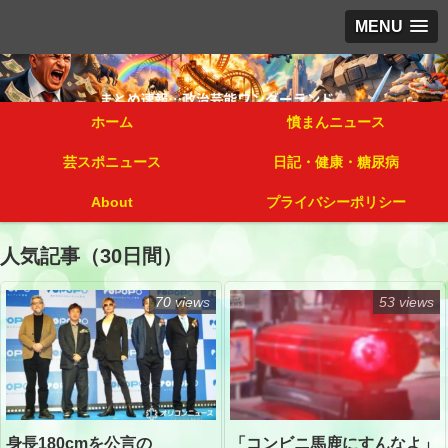
MENU
ホーム
憤まんニュース
芸スポニュース
日記・健康・糖尿病
About
プライバシーポリシー
人気記事（30日間）
70 views
53 views
「コンビニ馬鹿にすんなよ」
身長180cmを公言の