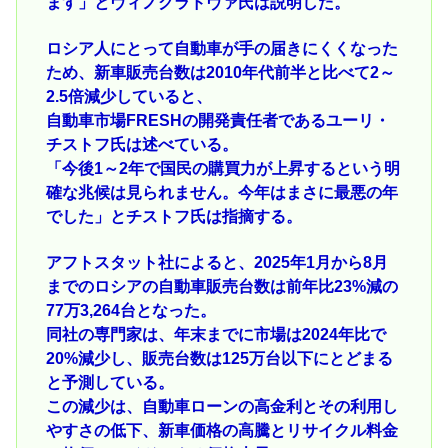
ます」とヴィノグラドヴァ氏は説明した。
ロシア人にとって自動車が手の届きにくくなった
ため、新車販売台数は2010年代前半と比べて2～
2.5倍減少していると、
自動車市場FRESHの開発責任者であるユーリ・
チストフ氏は述べている。
「今後1～2年で国民の購買力が上昇するという明
確な兆候は見られません。今年はまさに最悪の年
でした」とチストフ氏は指摘する。
アフトスタット社によると、2025年1月から8月
までのロシアの自動車販売台数は前年比23%減の
77万3,264台となった。
同社の専門家は、年末までに市場は2024年比で
20%減少し、販売台数は125万台以下にとどまる
と予測している。
この減少は、自動車ローンの高金利とその利用し
やすさの低下、新車価格の高騰とリサイクル料金