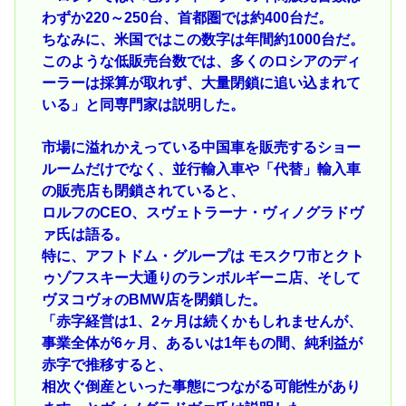
わずか220～250台、首都圏では約400台だ。
ちなみに、米国ではこの数字は年間約1000台だ。
このような低販売台数では、多くのロシアのディ
ーラーは採算が取れず、大量閉鎖に追い込まれて
いる」と同専門家は説明した。
市場に溢れかえっている中国車を販売するショー
ルームだけでなく、並行輸入車や「代替」輸入車
の販売店も閉鎖されていると、
ロルフのCEO、スヴェトラーナ・ヴィノグラドヴ
ァ氏は語る。
特に、アフトドム・グループは モスクワ市とクト
ゥゾフスキー大通りのランボルギーニ店、そして
ヴヌコヴォのBMW店を閉鎖した。
「赤字経営は1、2ヶ月は続くかもしれませんが、
事業全体が6ヶ月、あるいは1年もの間、純利益が
赤字で推移すると、
相次ぐ倒産といった事態につながる可能性があり