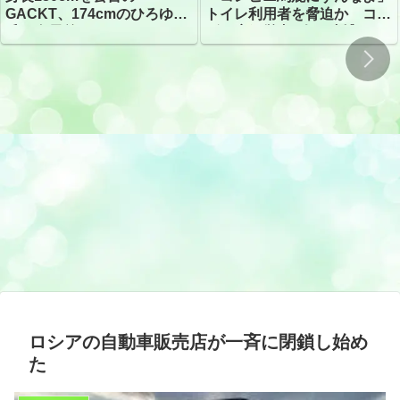
トイレ利用者を脅迫か コン
GACKT、174cmのひろゆき
ビニ店経営者2人を逮捕
氏と身長差“ほぼなし”でネッ
トざわつき イベントでの写
真が話題
ロシアの自動車販売店が一斉に閉鎖し始め
た