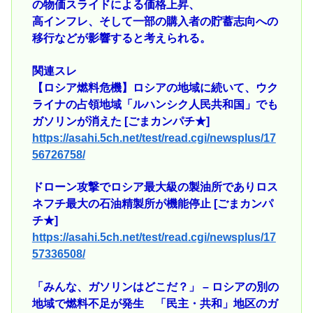
の物価スライドによる価格上昇、
高インフレ、そして一部の購入者の貯蓄志向への
移行などが影響すると考えられる。
関連スレ
【ロシア燃料危機】ロシアの地域に続いて、ウク
ライナの占領地域「ルハンシク人民共和国」でも
ガソリンが消えた [ごまカンパチ★]
https://asahi.5ch.net/test/read.cgi/newsplus/17
56726758/
ドローン攻撃でロシア最大級の製油所でありロス
ネフチ最大の石油精製所が機能停止 [ごまカンパ
チ★]
https://asahi.5ch.net/test/read.cgi/newsplus/17
57336508/
「みんな、ガソリンはどこだ？」 – ロシアの別の
地域で燃料不足が発生 「民主・共和」地区のガ