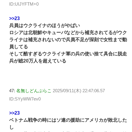
ID:UIJYFTM+0
>>23
兵員はウクライナのほうがやばい
ロシアは北朝鮮やキューバなどから補充されてるがウク
ライナは補充されないので兵員不足が深刻で女性まで動
員してる
そして酷すぎるウクライナ軍の兵の使い捨て具合に脱走
兵が総20万人を超えている
47:
名無しどんぶらこ
2025/09/11(木) 22:47:06.57
ID:SYyWW7ev0
>>23
ベトナム戦争の時にはソ連の援助にアメリカが敗北した
し