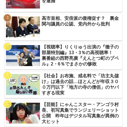
を逮捕
高市首相、安倍派の復権促す？ 裏金
関与議員の公認、党内外から批判
【視聴率】りくりゅう出演の『徹子の
部屋特別編』13・3％の高視聴率！
裏番組の西野亮廣『えんとつ町のプペ
ル』2・6％でまさかの惨敗
【社会】お布施、戒名料で「坊主丸儲
け」は過去の話…ほとんどが年収３０
０万円以下「地方の寺の僧侶」のヤバ
すぎる現実
【芸能】にゃんこスター・アンゴラ村
長、初写真集でランジェリーショット
公開 昨年はデジタル写真集が異例の
大ヒット