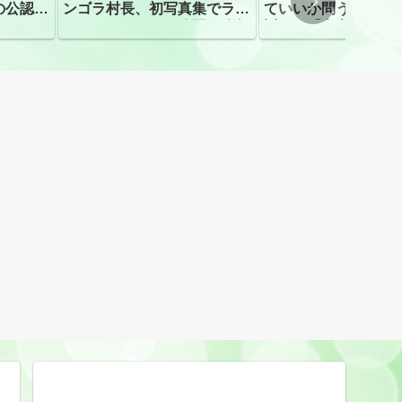
の公認、
ンゴラ村長、初写真集でラン
ていいか問う」 受
ジェリーショット公開 昨年
訴え！「高市自民に
はデジタル写真集が異例の大
ヒット