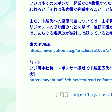
フジは多くのスポンサー起業がCM撤退する
われると「それは監査役が判断すること」と
また、中居氏への賠償問題については「まず
リジェンスの取り組みなどを挙げ「信頼回復
は、あらゆる選択肢が検討には残っていると
東スポWEB
https://news.yahoo.co.jp/articles/25160e
前スレ
フジ清水社長 スポンサー撤退で中居正広氏へ
★]
https://hayabusa9.5ch.net/test/read.cgi/m
引用元:
https://hayabusa