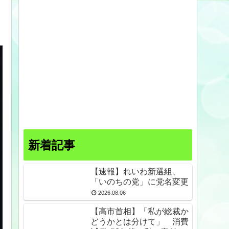
せ
新着記事
【速報】れいわ新選組、
「いのちの党」に党名変更
2026.08.06
【高市首相】「私が総裁か
どうかとは分けて」 消費