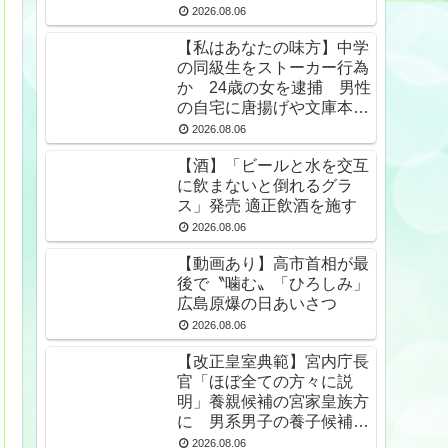
2026.08.06
【私はあなたの味方】中学
の同級生をストーカー行為
か 24歳の女を逮捕 男性
の自宅に唐揚げや文庫本な
ど繰り返し届ける / 兵庫県
2026.08.06
★2
【酒】「ビールと水を交互
に飲まないと倒れるグラ
ス」発売 適正飲酒を施す
2026.08.06
【動画あり】高市首相が最
後で〝噛む〟「ひろしみ」
広島原爆の日あいさつ
2026.08.06
【改正皇室典範】宮内庁長
官「ほぼ全ての方々に説
明」養親候補の宮家皇族方
に 男系男子の養子候補は
「把握せず」
2026.08.06