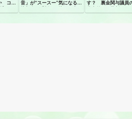
か コン
音」が“スースー”気になる指
す？ 裏金関与議員
捕
摘相次ぐ「割れて擦れた声に
党内外から批判
聴こえる。聴きづらい」