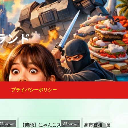
プライバシーポリシー
43 views
43 views
復権促
【芸能】にゃんこスター・ア
高市首相「新たな国