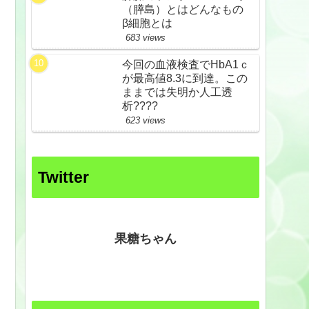
（膵島）とはどんなもの
β細胞とは
683 views
今回の血液検査でHbA1ｃ
が最高値8.3に到達。この
ままでは失明か人工透
析????
623 views
Twitter
果糖ちゃん