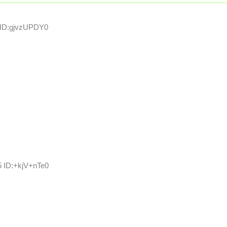
 ID:gjvzUPDY0
5 ID:+kjV+nTe0