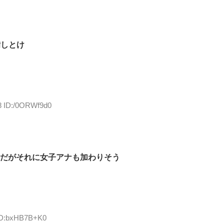
備しとけ
18 ID:/0ORWf9d0
だがそれに女子アナも加わりそう
 ID:bxHB7B+K0