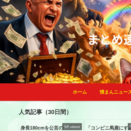
ホーム
憤まんニュー
人気記事（30日間）
58 views
身長180cmを公言の
「コンビニ馬鹿にす