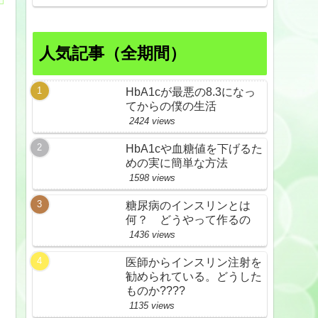
人気記事（全期間）
HbA1cが最悪の8.3になっ
てからの僕の生活
2424 views
HbA1cや血糖値を下げるた
めの実に簡単な方法
1598 views
糖尿病のインスリンとは
何？ どうやって作るの
1436 views
医師からインスリン注射を
勧められている。どうした
ものか????
1135 views