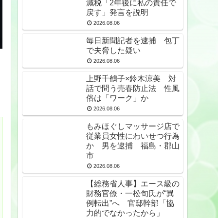
減税「2年後に私の責任で
戻す」発言を説明
2026.08.06
毎日新聞記者を逮捕 包丁
で夫脅した疑い
2026.08.06
上野千鶴子×鈴木涼美 対
話で問う売春防止法 性風
俗は「ワーク」か
2026.08.06
もみほぐしマッサージ店で
従業員女性にわいせつ行為
か 男を逮捕 福島・郡山
市
2026.08.06
【総務省人事】エース級の
財務官僚・一松旬氏が“異
例転出”へ 官邸幹部「協
力的でなかったから」