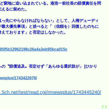
など窮地に追い込まれている。港浩一前社長の賠償責任を問
伝えるに留めた。
真っ先にやらなければならない」として、人権デューディ
が最大優先事項」と述べると「（信頼を）回復したのちに
考えております」と否定はしなかった。
7a405f5b12962198c26a4a3eb95bca015c
の〝賠償追及〟否定せず「あらゆる選択肢が」 [ひかり
newsplus/1743422676/
9.5ch.net/test/read.cgi/mnewsplus/1743445240/