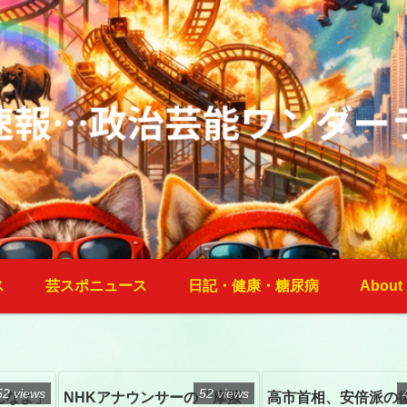
ス
芸スポニュース
日記・健康・糖尿病
About
52 views
52 views
んなよ」
NHKアナウンサーの「摩擦
高市首相、安倍派の