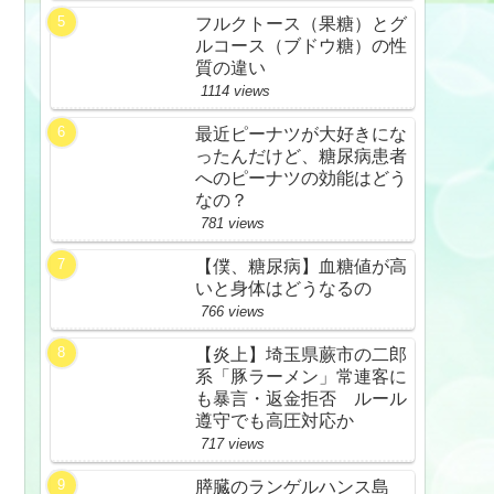
フルクトース（果糖）とグ
ルコース（ブドウ糖）の性
質の違い
1114 views
最近ピーナツが大好きにな
ったんだけど、糖尿病患者
へのピーナツの効能はどう
なの？
781 views
【僕、糖尿病】血糖値が高
いと身体はどうなるの
766 views
【炎上】埼玉県蕨市の二郎
系「豚ラーメン」常連客に
も暴言・返金拒否 ルール
遵守でも高圧対応か
717 views
膵臓のランゲルハンス島