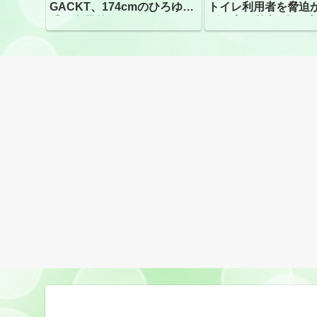
GACKT、174cmのひろゆき
トイレ利用者を脅迫
氏と身長差“ほぼなし”でネッ
ビニ店経営者2人を逮
トざわつき イベントでの写
真が話題