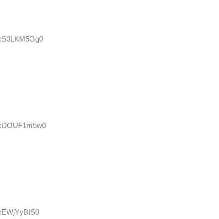
ID:S0LKM5Gg0
 ID:DOUF1m5w0
D:EWjYyBIS0