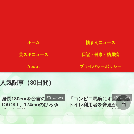
ホーム
憤まんニュース
芸スポニュース
日記・健康・糖尿病
About
プライバシーポリシー
人気記事（30日間）
63 views
52 views
身長180cmを公言の
「コンビニ馬鹿にすんなよ」
GACKT、174cmのひろゆき
トイレ利用者を脅迫か コン
氏と身長差“ほぼなし”でネッ
ビニ店経営者2人を逮捕
トざわつき イベントでの写
真が話題