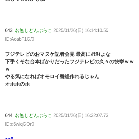
643:
名無しどんぶらこ
2025/01/26(日) 16:14:10.59
ID:AoabF1G/0
フジテレビのおマヌケ記者会見 最高にｵﾓﾛｲよな
下手くそな台本ばかりだったフジテレビの久々の快挙ｗｗ
ｗ
やる気になればオモロイ番組作れるじゃん
オホホのホ
644:
名無しどんぶらこ
2025/01/26(日) 16:32:07.73
ID:q6wiqGOr0