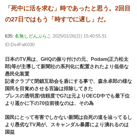
「死中に活を求む」時であったと思う。2回目
の27日ではもう「時すでに遅し」だ。
635:
名無しどんぶらこ
2025/01/26(日) 15:40:55.91
ID:Ds4FaK030
日本のTV局は、GHQの振り付けの元、Podam(正力松太
郎)等が主導して新聞社の系列化に配置されたより低俗な
愚民化装置
記者クラブて閉鎖互助会を盾にする事で、森永卓郎の様な
国民を目覚めさせる言論は排除してきた
プレスの透明度/信頼度でG7は元よりOECD中でも最下位
より遥かに下の70位前後なのは、その為
国民にとって有害でしかない新聞は自死の道を辿ってるし
より愚劣なTV局が、スキャンダル暴露により潰れるのは
国益