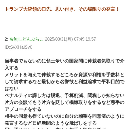
トランプ大統領の口先、思い付き、その場限りの発言！
2:
名無しどんぶらこ
2025/03/31(月) 07:49:19.57
ID:SvXHaISv0
当事者でもないのに領土争いの国家間に仲裁者気取りで介
入する
メリットを与えて仲裁するどころか資源や利権を手数料と
して請求するなど最初から名誉欲と利益追求で平和目的で
はない
ペナルティの課し方は脱退、予算削減、関税しか知らない
片方の会談でもう片方を貶して機嫌取りをするなど悪手の
アプローチをする
相手の同意も得ていないのに自分の願望を同意済のように
発言するなど日経新聞のような飛ばしをする