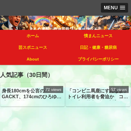
MENU
ホーム
憤まんニュース
芸スポニュース
日記・健康・糖尿病
About
プライバシーポリシー
人気記事（30日間）
71 views
53 views
身長180cmを公言の
「コンビニ馬鹿にすんなよ」
GACKT、174cmのひろゆき
トイレ利用者を脅迫か コン
氏と身長差“ほぼなし”でネッ
ビニ店経営者2人を逮捕
トざわつき イベントでの写
真が話題