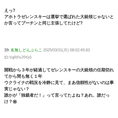
えっ?
アホトラゼレンスキーは選挙で選ばれた大統領じゃないと
か言ってプーチンと同じ主張してたけど?
39:
名無しどんぶらこ
2025/03/31(月) 08:02:49.83
ID:YqRPo7PG0
開戦から３年が経過してゼレンスキーの大統領の任期切れ
てから間も無く１年
ウクライナの戦況を冷静に見て、まあ信頼性がないのは事
実じゃない？
誰かが「独裁者だ！」って言ってたよね？あれ、誰だっ
け？㊙