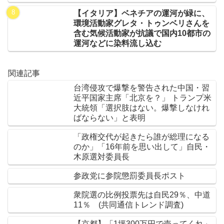
【イタリア】ベネチアの運河が緑に、
環境活動家グレタ・トゥンベリさんを
含む気候活動家が抗議で国内10都市の
運河などに染料流し込む
関連記事
台湾侵攻で爆撃を警告された中国・習
近平国家主席「北京を？」 トランプ米
大統領「選択肢はない。爆撃しなけれ
ばならない」と表明
「政権交代が起きたら誰が総理になる
のか」「16年前を思い出して」自民・
木原選対委員長
参政党に参院懲罰委員長ポスト
衆院選の比例投票先は自民29％、中道
11％ (共同通信トレンド調査)
【京都】「1坪300万円で売ってくれ」