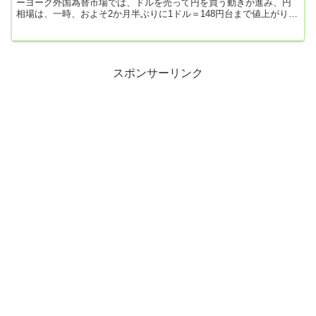
ーヨーク外国為替市場では、ドルを売って円を買う動きが進み、円
相場は、一時、およそ2か月半ぶりに1ドル＝148円台まで値上がりし
ました。この日に発表されたアメリカの非製造業の景況感について
の指標が市場予想を下回り、景気の先行きに対する懸念が広がった
ことなどでドル売り・円買いの動きが加速した格好です。NHK
NEWS WEB2025年2月22日 3時43分引用元: 昨夜は思いのほか、円
高が進ん...
スポンサーリンク