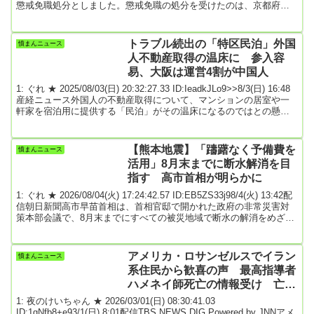
懲戒免職処分としました。懲戒免職の処分を受けたのは、京都府南
部の府立高校に勤務する男性職員（３３）です。京都府によります
と男性職員は今年９月、イベントの引率のため宿泊したホテルで、
勤務する高校の女子生徒と添い寝をし、胸を触ったということで
トラブル続出の「特区民泊」外国
憤まんニュース
す。男性職員は府の聞き取りに「ホテルの見回り中に女子生徒の部
人不動産取得の温床に 参入容
屋に入り、一緒に寝てほしいとい...
易、大阪は運営4割が中国人
1: ぐれ ★ 2025/08/03(日) 20:32:27.33 ID:IeadkJLo9>>8/3(日) 16:48
産経ニュース外国人の不動産取得について、マンションの居室や一
軒家を宿泊用に提供する「民泊」がその温床になるのではとの懸念
が出ている。特に営業期間に規制がない「特区民泊」の認定数で全
国の約95％を占める大阪市では、運営事業者の4割超が中国人もしく
は中国系法人との実態が指摘されており、規制についての議論も始
【熊本地震】「躊躇なく予備費を
憤まんニュース
まっている。「特区民泊の新規申請受け付けをいったん停止すべき
活用」8月末までに断水解消を目
だ」。大阪府の吉...
指す 高市首相が明らかに
1: ぐれ ★ 2026/08/04(火) 17:24:42.57 ID:EB5ZS33j98/4(火) 13:42配
信朝日新聞高市早苗首相は、首相官邸で開かれた政府の非常災害対
策本部会議で、8月末までにすべての被災地域で断水の解消をめざす
方針を明らかにした。給水車の派遣などを通じ、避難所や医療機関
を中心に水の調達を確実にするよう関係省庁に指示した。首相は、
閣議決定した予備費242億円の支出について「躊躇（ちゅうちょ）な
アメリカ・ロサンゼルスでイラン
憤まんニュース
く予備費を活用していく」続きは↓引用元: 3: 名無しどんぶらこ
系住民から歓喜の声 最高指導者
2026/...
ハメネイ師死亡の情報受け 亡命
イラン人らが体制崩壊に期待
1: 夜のけいちゃん ★ 2026/03/01(日) 08:30:41.03
ID:1gNfb8+e93/1(日) 8:01配信TBS NEWS DIG Powered by JNNアメ