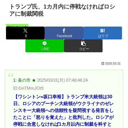
トランプ氏、1カ月内に停戦なければロシ
アに制裁関税
憤まんニュース
X
Facebook
はてブ
LINE
コピー
2025.03.31
1:
蚤の市 ★
2025/03/31(月) 07:48:48.24
ID:GnTMmJOt9
【ワシントン=坂口幸裕】トランプ米大統領は30
日、ロシアのプーチン大統領がウクライナのゼレ
ンスキー大統領への信頼性を疑問視する発言をし
たことに「怒りを覚えた」と批判した。ロシアが
停戦に合意しなければ1カ月以内に制裁を科すと