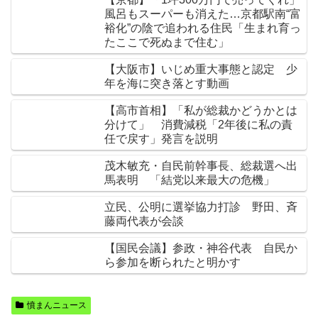
風呂もスーパーも消えた…京都駅南“富
裕化”の陰で追われる住民「生まれ育っ
たここで死ぬまで住む」
【大阪市】いじめ重大事態と認定 少
年を海に突き落とす動画
【高市首相】「私が総裁かどうかとは
分けて」 消費減税「2年後に私の責
任で戻す」発言を説明
茂木敏充・自民前幹事長、総裁選へ出
馬表明 「結党以来最大の危機」
立民、公明に選挙協力打診 野田、斉
藤両代表が会談
【国民会議】参政・神谷代表 自民か
ら参加を断られたと明かす
憤まんニュース