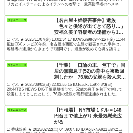
リカとイスラエルによるイランへの攻撃で、最高指導者のハメネイ
師が死亡したとの情報が伝えられる中、アメリカ西部ロサンゼルス
では、イラン系住民の間で歓喜の声が上がりました。記者「つい先
ほどハメネイ氏の死亡が伝えられまして、こちら喜びに沸いていま
【名古屋主婦殺害事件】遺族
憤まんニュース
す」イラン国外で最大規模のイラン人コミュニティがあり、「テヘ
「色々と供述が出てきて怒り…」
ランゼルス」と...
安福久美子容疑者の逮捕から1週
間 愛知県警には約170件の意見寄
1: ぐれ ★ 2025/11/07(金) 13:01:34.17 ID:Wpuh9ftq9>>11/7(金) 11:44
せられる
配信CBCテレビ26年前、名古屋市西区で主婦が殺害された事件は、
容疑者の逮捕からきょうで1週間です。遺族が改めて心境を語りまし
た。（高羽奈美子さんの夫・悟さん きょう）「（逮捕された）最初
はほっとして良かったが、色々と供述が出てきてだんだんと怒りが
湧いてきた。何でうちの家内だったんだろうと」1999年11月、名古
【千葉】「口論の末、包丁で」同
憤まんニュース
屋市西区のアパートで当時32歳だった主婦の高羽奈美子さんが首な
居の無職息子(52)の背中を複数回
ど...
刺したか 76歳の父親を殺人未遂
の疑いで現行犯逮捕 息子は重
1: ぐれ ★ 2025/08/03(日) 22:03:55.15 ID:IeadkJLo9>>8/3(日)
傷 船橋市
20:44TBS NEWS DIG千葉県船橋市で、52歳の息子を包丁で刺して
殺害しようとしたとして、76歳の父親が現行犯逮捕されました。殺
人未遂の疑いで現行犯逮捕されたのは、船橋市高野台の無職、古谷
隆信容疑者（76）です。古谷容疑者はきょう（3日）午後1時ごろ、
自宅アパートの一室で同居する52歳の息子の背中を包丁で複数回刺
【円相場】 NY市場 1ドル＝148
憤まんニュース
し、殺害しようとした疑いがもたれています。息子は重傷を負いま
円台まで値上がり 米景気懸念広
したが...
がる
1: 香味焙煎 ★ 2025/02/22(土) 04:09:07.10 ID:Aojl/kNA921日のニュ