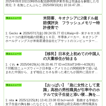
2025年09月10日10時05分配信静岡県伊東市長は市議会を解散した引
用元: 3: 名無しどんぶらこ 2025/09/10(水) 10:16:47.28
ID:1WnApLKp0>>1タダの時間稼ぎ4: 名無しどんぶらこ
2025/09/10(水) 10:16:51.05 ID:RLJR8STP0税金の無駄遣い可愛いか
らって調子に乗りすぎ10: 名無しどんぶらこ 2025/09/10(水) ...
米陪審、キオクシアに2億ドル超
憤まんニュース
賠償評決 フラッシュメモリー特
許侵害で
1: Gecko ★ 2026/07/17(金) 09:24:55.77 ID:LMaiip+i9 - 米テキサス州
ウェーコの連邦地裁の陪審は１６日、半導体メーカー、​キオクシア
ホールディングスが米衛星‌通信会社ビアサットのコンピューターメ
モリ技術に関する特許を侵害したとして、２億２９００万​ドルの支
払いを命じる評決を下​した。裁判所文書で分かった。陪⁠審は、キオ
クシアのフラッシュ​メモリー製品が、消費電力を抑え、信頼​性と寿
【移民】日本史上初めての中国人
憤まんニュース
命を向上させる技術に関するビアサットの特許権を侵害していると
の大量移住が始まる
判断した。...
1: ぐれ ★ 2025/04/29(火) 06:20:46.77 ID:mO3UdT1H9>>4/28(月)
7:03配信ニューズウィーク日本版＜アメリカとの関税戦争で追い込
まれた中国から、まず地位とカネを持った者たちが国外に流出する
＞アメリカが中国を追い込みすぎているようだ。2000年代以来、西
側のカネ（貿易黒字と直接投資）と技術で急成長した中国。その双
方の栓を閉めようというのだから、習近平（シー・チンピン）政権
【おっぱい】「急に女性として意
憤まんニュース
が感じる危機感は並大抵ではない。昨年、中国への外資の直接投資
識」高校の男性職員が引率中のホ
は前年比9割減の45...
テルで女子生徒と添い寝…胸を触
ったなどとして懲戒免職 京都府
1: nita ★ 2025/12/25(木) 13:41:23.08 ID:bcl+ie/v9 勤務する学校の
女子生徒の胸を触ったなどとして、京都府は府立高校の男性職員を