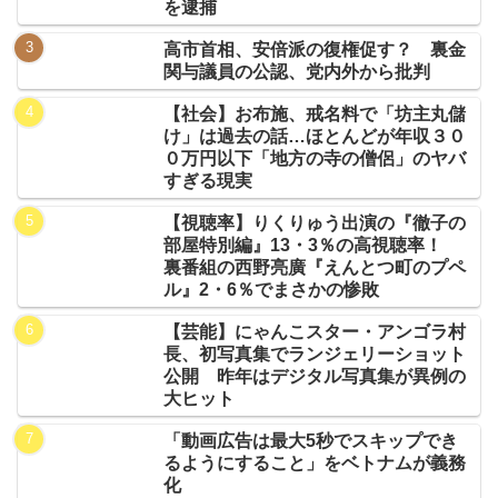
を逮捕
高市首相、安倍派の復権促す？ 裏金
関与議員の公認、党内外から批判
【社会】お布施、戒名料で「坊主丸儲
け」は過去の話…ほとんどが年収３０
０万円以下「地方の寺の僧侶」のヤバ
すぎる現実
【視聴率】りくりゅう出演の『徹子の
部屋特別編』13・3％の高視聴率！
裏番組の西野亮廣『えんとつ町のプペ
ル』2・6％でまさかの惨敗
【芸能】にゃんこスター・アンゴラ村
長、初写真集でランジェリーショット
公開 昨年はデジタル写真集が異例の
大ヒット
「動画広告は最大5秒でスキップでき
るようにすること」をベトナムが義務
化