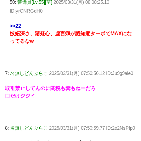
50:
警備員[Lv.55][苗]
2025/03/31(月) 08:08:25.10
ID:yrCNRGdH0
>>22
嫉妬深さ、猜疑心、虚言癖が認知症ターボでMAXにな
ってるなw
7:
名無しどんぶらこ
2025/03/31(月) 07:50:56.12 ID:Ju9g9ale0
取引禁止してんのに関税も糞もねーだろ
口だけジジイ
8:
名無しどんぶらこ
2025/03/31(月) 07:50:59.77 ID:2e2NsPIp0