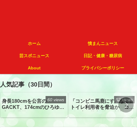
ホーム
憤まんニュース
芸スポニュース
日記・健康・糖尿病
About
プライバシーポリシー
人気記事（30日間）
60 views
52 views
身長180cmを公言の
「コンビニ馬鹿にすんなよ」
GACKT、174cmのひろゆき
トイレ利用者を脅迫か コン
氏と身長差“ほぼなし”でネッ
ビニ店経営者2人を逮捕
トざわつき イベントでの写
真が話題