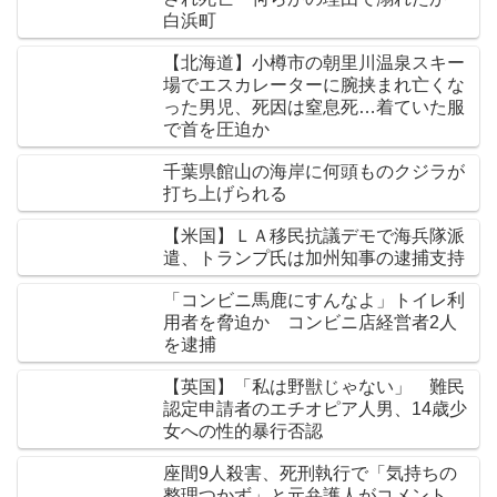
白浜町
【北海道】小樽市の朝里川温泉スキー
場でエスカレーターに腕挟まれ亡くな
った男児、死因は窒息死…着ていた服
で首を圧迫か
千葉県館山の海岸に何頭ものクジラが
打ち上げられる
【米国】ＬＡ移民抗議デモで海兵隊派
遣、トランプ氏は加州知事の逮捕支持
「コンビニ馬鹿にすんなよ」トイレ利
用者を脅迫か コンビニ店経営者2人
を逮捕
【英国】「私は野獣じゃない」 難民
認定申請者のエチオピア人男、14歳少
女への性的暴行否認
座間9人殺害、死刑執行で「気持ちの
整理つかず」と元弁護人がコメント