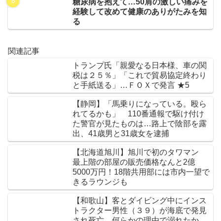
糖尿病を抱えて…50肩の激しい痛みを
経験して改めて健康のありがたみを知
る
関連記事
トランプ氏「親愛なる日本様、車の関
税は２５％」「これで貿易協定終わり
と手紙送る」…ＦＯＸで発言 ★5
【静岡】「馬乗りになっている。殴ら
れてるかも」 110番通報で駆け付け
た警官が見たものは…路上で陰部を露
出、41歳男と31歳女を逮捕
【北海道旭川】旭川で初のタワマン
最上階の部屋の販売価格なんと2億
5000万円！18階共用部には市内一望で
きるラウンジも
【和歌山】客とダイビング中にインス
トラクター男性（３９）が海底で発見
され死亡 何らかの理由で溺れたか