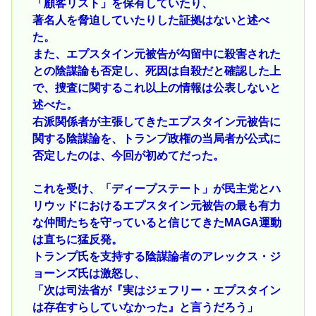
「顧客リスト」を保有していたり​​、
著名人を脅迫していたり​​した証拠はないと述べ
た。
また、エプスタイン元被告が勾留中に殺害された
との陰謀論も否定し、死因は自殺だと確認した上
で、捜査に関するこれ以上の情報は公表しないと
述べた。
右派関係者が主張してきたエプスタイン元被告に
関する陰謀論を、トランプ政権の当局者が公式に
否定したのは、今回が初めてだった。
これを受け、「ディープステート」が民主党とハ
リウッドにおけるエプスタイン元被告の最も有力
な仲間たちを守っていると信じてきたMAGA運動
は直ちに猛反発。
トランプ氏を支持する陰謀論者のアレックス・ジ
ョーンズ氏は激怒し、
「次は司法省が『実はジェフリー・エプスタイン
は存在すらしていなかった』と言うだろう」