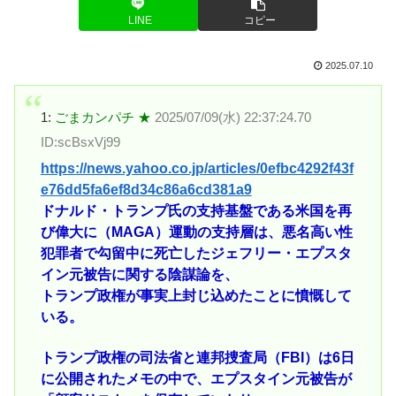
LINE
コピー
2025.07.10
1:
ごまカンパチ ★
2025/07/09(水) 22:37:24.70
ID:scBsxVj99
https://news.yahoo.co.jp/articles/0efbc4292f43f
e76dd5fa6ef8d34c86a6cd381a9
ドナルド・トランプ氏の支持基盤である米国を再
び偉大に（MAGA）運動の支持層は、悪名高い性
犯罪者で勾留中に死亡したジェフリー・エプスタ
イン元被告に関する陰謀論を、
トランプ政権が事実上封じ込めたことに憤慨して
いる。
トランプ政権の司法省と連邦捜査局（FBI）は6日
に公開されたメモの中で、エプスタイン元被告が