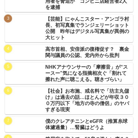
用者を脅迫か コンビニ店経営者2人
を逮捕
【芸能】にゃんこスター・アンゴラ村
長、初写真集でランジェリーショット
公開 昨年はデジタル写真集が異例の
大ヒット
高市首相、安倍派の復権促す？ 裏金
関与議員の公認、党内外から批判
NHKアナウンサーの「摩擦音」が“ス
ースー”気になる指摘相次ぐ「割れて
擦れた声に聴こえる。聴きづらい」
【社会】お布施、戒名料で「坊主丸儲
け」は過去の話…ほとんどが年収３０
０万円以下「地方の寺の僧侶」のヤバ
すぎる現実
僕のクレアチニンとeGFR（推算糸球
体濾過量）…腎臓はどうよ