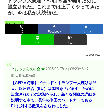
トランプ大統領「EUは米国を騙すために
設立された。これまでは上手くやってきた
が、今は私が大統領だ」
憤まんニュース
X
Facebook
はてブ
LINE
コピー
2025.02.27
1:
おっさん友の会 ★
2025/02/27(木) 09:23:46.47
ID:w1I7dJOm9
【AFP＝時事】ドナルド・トランプ米大統領は26
日、欧州連合（EU）は米国を「だます」ために
設立されたとの認識を示し、新たな関税の詳細を
説明する中で、長年の米国のパートナーである
EUに対する敵意をあらわにした。