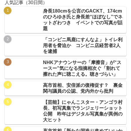
人気記事（30日間）
身長180cmを公言のGACKT、174cm
のひろゆき氏と身長差“ほぼなし”でネ
ットざわつき イベントでの写真が話
題
「コンビニ馬鹿にすんなよ」トイレ利
用者を脅迫か コンビニ店経営者2人
を逮捕
NHKアナウンサーの「摩擦音」が“ス
ースー”気になる指摘相次ぐ「割れて
擦れた声に聴こえる。聴きづらい」
高市首相、安倍派の復権促す？ 裏金
関与議員の公認、党内外から批判
【芸能】にゃんこスター・アンゴラ村
長、初写真集でランジェリーショット
公開 昨年はデジタル写真集が異例の
大ヒット
高市首相「新たな国造り進めていいか