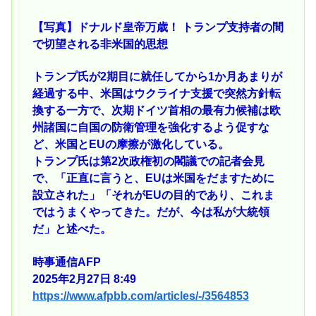
【写真】ドナルド皇帝万歳！ トランプ支持者の間
で切望される非米国的思想
トランプ氏が2期目に就任してから1か月あまりが
経過する中、米国はウクライナ支援で突然方針転
換する一方で、次期ドイツ首相の最有力候補は欧
州諸国に自国の防衛管理を強化するよう促すな
ど、米国とEUの摩擦が激化している。
トランプ氏は第2次政権初の閣議での記者会見
で、「正直に言うと、EUは米国をだますために
設立された」「それがEUの目的であり、これま
ではうまくやってきた。だが、今は私が大統領
だ」と述べた。
時事通信AFP
2025年2月27日 8:49
https://www.afpbb.com/articles/-/3564853