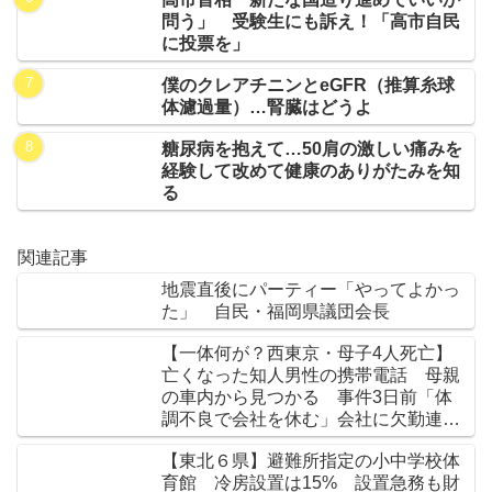
問う」 受験生にも訴え！「高市自民
に投票を」
僕のクレアチニンとeGFR（推算糸球
体濾過量）…腎臓はどうよ
糖尿病を抱えて…50肩の激しい痛みを
経験して改めて健康のありがたみを知
る
関連記事
地震直後にパーティー「やってよかっ
た」 自民・福岡県議団会長
【一体何が？西東京・母子4人死亡】
亡くなった知人男性の携帯電話 母親
の車内から見つかる 事件3日前「体
調不良で会社を休む」会社に欠勤連絡
★3
【東北６県】避難所指定の小中学校体
育館 冷房設置は15% 設置急務も財