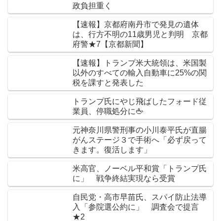
政負担重く
【速報】京都府南丹市で発見の遺体
は、行方不明の11歳男児と判明 京都
府警★7【京都新聞】
【速報】トランプ米大統領は、米国製
以外のすべての輸入自動車に25%の関
税を課すと発表した
トランプ氏にやじ飛ばしたフォード従
業員、停職処分に🖕
元神奈川県警刑事の小川泰平氏が直腸
がんステージ３で手術へ「必ず戻って
きます。復活します」
米高官、ノーベル平和賞「トランプ氏
に」 戦争終結実現なら受賞
自民党・高市早苗氏、スパイ防止法導
入「参院選公約に」 調査会で提言
★2