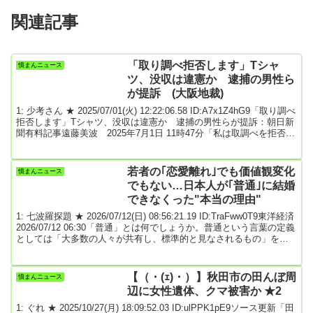
関連記事
「取り調べ拒否します」Tシャ
憤まんニュース
ツ、没収は違憲か 逮捕の男性ら
が提訴 (大阪地裁)
1: 少考さん ★ 2025/07/01(火) 12:22:06.58 ID:A7x1Z4hG9「取り調べ
拒否します」Tシャツ、没収は違憲か 逮捕の男性らが提訴：朝日新
聞有料記事遠藤美波 2025年7月1日 11時47分「私は取調べを拒否し
ます」と書かれたTシャツ=2025年7月1日、大阪市北区、大滝哲彰撮
影「私は取調べを拒否します」と書かれたTシャツを没収されたとし
て、大阪府警に逮捕された50代男性と弁護人が1日、府に385万円の
若者の｢恋愛離れ｣でも価値観変化
憤まんニュース
国家賠償を求め、大阪地裁に提訴した。「表現の自由や黙秘権の侵
でもない…日本人が｢普通｣に結婚
害に...
できなくった"本当の理由"
1: 七波羅探題 ★ 2026/07/12(日) 08:56:21.19 ID:TraFww0T9東洋経済
2026/07/12 06:30「普通」とは何でしょうか。普通という言葉の定義
としては「大多数の人々が共有し、標準的と見なされるもの」を指
すと思います。「皆がだいたいこうしているという状態」と言って
もいいでしょう。かつて、「1億総中流」と呼ばれた時代がありまし
た。1979年の『国民生活白書』では「中流意識が定着した」と公式
【（・(ｪ)・）】秋田市の田んぼ周
憤まんニュース
に評価されました。当時は、経済成長期、大量生産・大量消費の時
辺に女性遺体、クマ被害か ★2
代で、白黒...
1: ぐれ ★ 2025/10/27(月) 18:09:52.03 ID:ulPPK1pE9ソース更新「田