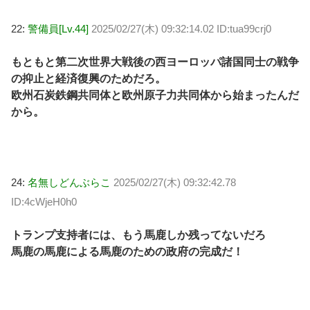
22:
警備員[Lv.44]
2025/02/27(木) 09:32:14.02 ID:tua99crj0
もともと第二次世界大戦後の西ヨーロッパ諸国同士の戦争
の抑止と経済復興のためだろ。
欧州石炭鉄鋼共同体と欧州原子力共同体から始まったんだ
から。
24:
名無しどんぶらこ
2025/02/27(木) 09:32:42.78
ID:4cWjeH0h0
トランプ支持者には、もう馬鹿しか残ってないだろ
馬鹿の馬鹿による馬鹿のための政府の完成だ！