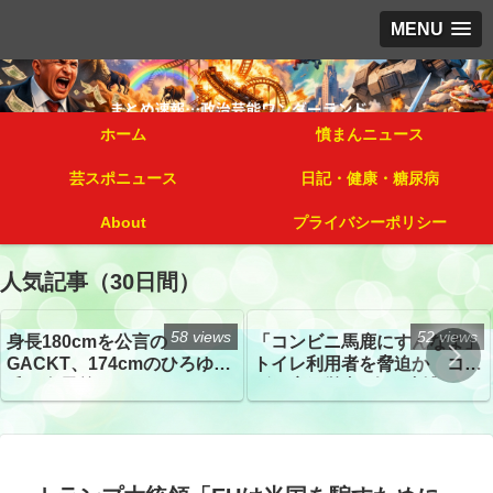
MENU
ホーム
憤まんニュース
芸スポニュース
日記・健康・糖尿病
About
プライバシーポリシー
人気記事（30日間）
58 views
52 views
身長180cmを公言の
「コンビニ馬鹿にすんなよ」
GACKT、174cmのひろゆき
トイレ利用者を脅迫か コン
氏と身長差“ほぼなし”でネッ
ビニ店経営者2人を逮捕
トざわつき イベントでの写
真が話題