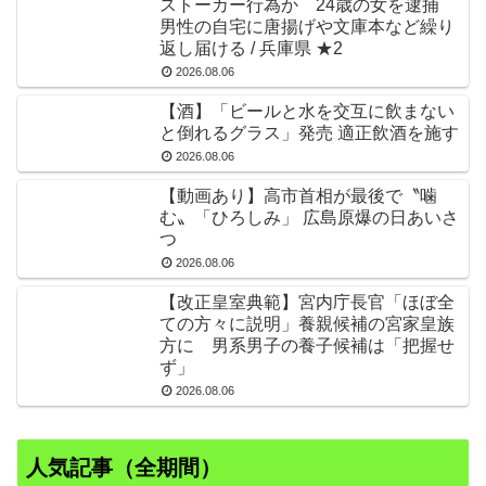
ストーカー行為か 24歳の女を逮捕
男性の自宅に唐揚げや文庫本など繰り
返し届ける / 兵庫県 ★2
2026.08.06
【酒】「ビールと水を交互に飲まない
と倒れるグラス」発売 適正飲酒を施す
2026.08.06
【動画あり】高市首相が最後で〝噛
む〟「ひろしみ」 広島原爆の日あいさ
つ
2026.08.06
【改正皇室典範】宮内庁長官「ほぼ全
ての方々に説明」養親候補の宮家皇族
方に 男系男子の養子候補は「把握せ
ず」
2026.08.06
人気記事（全期間）