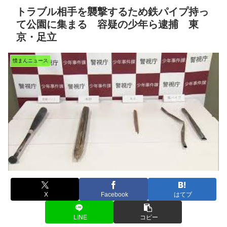
トラブル相手を襲撃するため鉄パイプ持っ
て公園に集まる 容疑の少年ら逮捕 東
京・足立
憤まんニュース
X
Facebook
はてブ
LINE
コピー