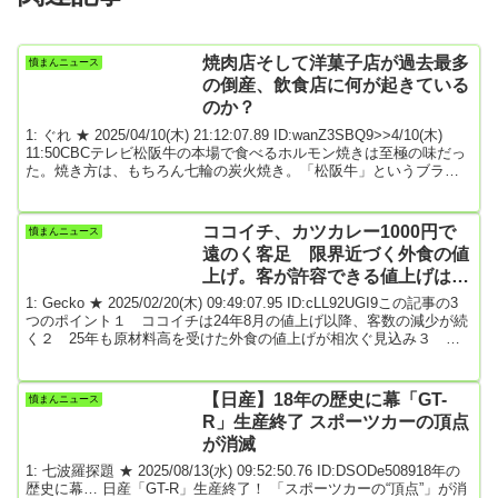
焼肉店そして洋菓子店が過去最多
憤まんニュース
の倒産、飲食店に何が起きている
のか？
1: ぐれ ★ 2025/04/10(木) 21:12:07.89 ID:wanZ3SBQ9>>4/10(木)
11:50CBCテレビ松阪牛の本場で食べるホルモン焼きは至極の味だっ
た。焼き方は、もちろん七輪の炭火焼き。「松阪牛」というブラン
ド牛のモツだから、味は保証済みである。モウモウと立ち込める煙
の中で、ジュウジュウと焼けるホルモンを食べるために、わざわざ
電車に乗って三重県松阪市まで通うだけの価値はあった。しかし、
ココイチ、カツカレー1000円で
憤まんニュース
そんな行きつけの焼肉店が、店を閉めてしまった。過去最多の倒産
遠のく客足 限界近づく外食の値
件数焼肉店の倒産が増...
上げ。客が許容できる値上げはど
こまでか
1: Gecko ★ 2025/02/20(木) 09:49:07.95 ID:cLL92UGI9この記事の3
つのポイント１ ココイチは24年8月の値上げ以降、客数の減少が続
く２ 25年も原材料高を受けた外食の値上げが相次ぐ見込み３ 消
費者が許容できる値上げはどこまでか模索する年にカレー専門チェ
ーン「カレーハウスCoCo壱番屋（以下、ココイチ）」から客足が遠
のいている。ココイチを展開する壱番屋によると2024年9月以降、既
【日産】18年の歴史に幕「GT-
憤まんニュース
存店の客数が5カ月連続で前年同月を下回り、同期間の累計で約5％
R」生産終了 スポーツカーの頂点
減った。24...
が消滅
1: 七波羅探題 ★ 2025/08/13(水) 09:52:50.76 ID:DSODe508918年の
歴史に幕… 日産「GT-R」生産終了！ 「スポーツカーの“頂点”」が消