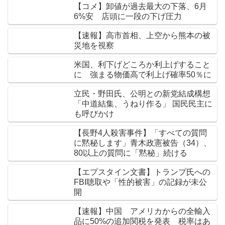
【コメ】卸値が過去最大の下落、6月
6%安 店頭に一段の下げ圧力
【速報】高市首相、上空から熊本の被
災地を視察
米国、利下げどころか利上げすること
に 強まる物価高で利上げ確率50％に
立民・野田氏、公明との新党結成構想
「中道結集、うねり作る」 国民民主に
も呼びかけ
【長野4人殺害事件】「すべての質問
に黙秘します」青木政憲被告（34）、
80以上の質問に「黙秘」続ける
【エプスタイン文書】トランプ氏への
FBI聴取や「性的被害」の記録が未公
開
【速報】中国 アメリカからの全輸入
品に50%の追加関税を発表 税率はあ