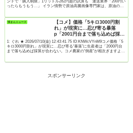
ンドで「購入制限」1リットル282円超の試算も 運送業界「200円い
ったらもうもう…」 イラン情勢で原油高騰画像専門家は、原油の先
物価格が1バレル＝120ドルの水準となった場合、ガソリン価格は282
円を超えると試算します。野村総合研究所 木内登英エグゼクティ
ブ・エコノミスト「ガソリン価格が3か月～4か月ぐらい経ってから
【コメ】価格「5キロ3000円割
憤まんニュース
上がってくるが、夏前頃に上がってくる。日本の弱さみたいなもの
れ」が現実に…忍び寄る暴落
が、かなりクロ...
p「2001円台まで落ち込めば採算
が合わない。コメ農家の倒産が相
1: ぐれ ★ 2026/07/10(金) 12:43:41.75 ID:KNWcVYnM9コメ価格「5
次ぎますよ」★6
キロ3000円割れ」が現実に…忍び寄る“暴落”に生産者は「2000円台
まで落ち込めば採算が合わない。コメ農家の“倒産”が相次ぎますよ」
と悲鳴7/9(木) 6:02配信デイリー新潮農林水産省は毎年「水田におけ
る作付意向」の調査を行っている。全国でどれくらい田植えが行わ
れるのか、その面積を聞き取るというものだ。5月20日に結果が発表
され、22日に鈴木憲和・農水相が定例会見に臨むと記者から質問が
飛ん...
スポンサーリンク