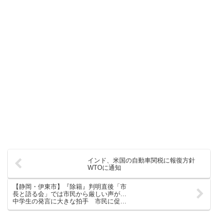
インド、米国の自動車関税に報復方針
WTOに通知
【静岡・伊東市】『除籍』判明直後「市
長と語る会」では市民から厳しい声が…
中学生の発言に大きな拍手 市民に促さ
れて謝罪も