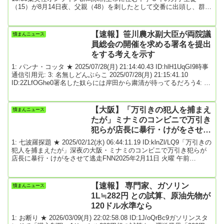
（15）が8月14日夜、父親（48）を刺したとして交番に出頭し、群馬
県警は15日、殺人容疑で逮捕したと発表した。父親は医師で、同市
内の自宅で首や腰などを10か所ほどを刃物で刺されて死亡している
のが見つかった。この家では約1か月前にも警察が出動する騒ぎが起
【速報】笹川農水副大臣が両院議
憤まんニュース
きており、警察は父子間に事件につながる問題がなかったか慎重に
員総会の開催を求める署名を提出
調べている。...
をする考えを示す
1: パンナ・コッタ ★ 2025/07/28(月) 21:14:40.43 ID:hlH1UqGI9時事
通信引用元: 3: 名無しどんぶらこ 2025/07/28(月) 21:15:41.10
ID:2ZLfOGhe0署名した奴らには岸田から粛清が待ってるだろう4: 名
無しどんぶらこ 2025/07/28(月) 21:16:40.69 ID:yQjf85mt0自民は一
回、2つに分かれたほうがいいよ5: 名無しどんぶらこ 2025/07/28(月)
21:17:14.99 ID:IO48/H/z...
【大阪】「万引きの犯人を捕まえ
憤まんニュース
たが」ミナミのコンビニで万引き
犯らが店長に暴行・けがをさせて
逃走
1: 七波羅探題 ★ 2025/02/12(水) 06:44:11.19 ID:klnZl/LQ9「万引きの
犯人を捕まえたが」深夜の大阪・ミナミのコンビニで万引き犯らが
店長に暴行・けがをさせて逃走FNN2025年2月11日 火曜 午前
11:2010日深夜、大阪・ミナミのコンビニエンスストアで、万引きを
した3人組の男とその仲間の合わせて5～6人から店長の男性が暴行を
受け、けがをする事件がありました。10日午後11時半ごろ、大阪市
【速報】 専門家、ガソリン
憤まんニュース
中央区道頓堀1丁目のコンビニエンスストアの店長から警察に、「万
1L≒282円 との試算、原油先物が
引きの犯...
120ドル水準なら
1: お断り ★ 2026/03/09(月) 22:02:58.08 ID:1J/oQrBc9ガソリンスタ