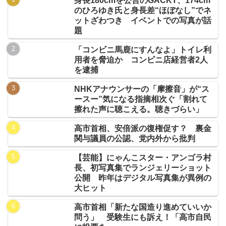
身長180cmを公言のGACKT、174cm
のひろゆき氏と身長差“ほぼなし”でネ
ットざわつき イベントでの写真が話
題
「コンビニ馬鹿にすんなよ」トイレ利
用者を脅迫か コンビニ店経営者2人
を逮捕
NHKアナウンサーの「摩擦音」が“ス
ースー”気になる指摘相次ぐ「割れて
擦れた声に聴こえる。聴きづらい」
高市首相、安倍派の復権促す？ 裏金
関与議員の公認、党内外から批判
【芸能】にゃんこスター・アンゴラ村
長、初写真集でランジェリーショット
公開 昨年はデジタル写真集が異例の
大ヒット
高市首相「新たな国造り進めていいか
問う」 受験生にも訴え！「高市自民