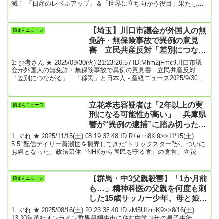
滅！ 「日産のレベルアップ」＆「世界に立ち向かう役目」果たし
た“R35型”とは何だったのかくるまのニュース2025.08.12日産自動車
を代表するスーパーカー「GT-R」が、いよいよ今年2025年8月に生
産を終了します。開発から生産手法に至るまで、徹底的な“こだわ
【埼玉】川口市議会が外国人の無
憤まんニュース
り”が反映された現行GT-Rの凄さとは、いったいなんだったの...
免許・無保険事故で異例の意見
書 立民共産反対「差別につなが
る」
1: 少考さん ★ 2025/09/30(火) 21:23:26.57 ID:Mhm2jFmc9川口市議
会が外国人の無免許・無保険事故で異例の意見書 立民共産反対
「差別につながる」 「移民」と日本人 - 産経ニュース2025/9/30
20:00埼玉県川口市議会は30日、外国人による交通事故の防止と被害
者の救済を国に求める意見書を賛成多数で可決した。市内では近
年、外国人による無免許ひき逃げや飲酒運転の重大事故が相次いで
立花孝志容疑者は「2年以上の実
憤まんニュース
おり、自賠責保険も入っていない無保険の場合は被害者が泣き寝入
刑になる可能性が高い」 兵庫県
り状態にあるとして...
警が“異例の逮捕”に踏み切ったワ
ケ
1: ぐれ ★ 2025/11/15(土) 08:19:37.48 ID:R+e+n8Kl9>>11/15(土)
5:51配信デイリー新潮世を翻弄してきた“トリックスター”が、ついに
お縄となった。政治団体「NHKから国民を守る党」の党首、立花孝
志容疑者（58）である。逮捕容疑は、今年1月に50歳で自死した元兵
庫県議、竹内英明氏への名誉毀損。いよいよ年貢の納め時となる
か。***異例の立件報道関係者は11月9日、まさかの日曜日の逮捕に朝
【群馬・中3父親殺害】「1か月前
憤まんニュース
から慌てふためいた。「どこの報道機関も、兵庫県警の発表を受け
も…」精神科医の父親を何度も刺
て速...
した15歳サッカー少年、母と娘の
帰省中に起きた悲劇「まだ新築な
1: ぐれ ★ 2025/08/16(土) 20:23:38.40 ID:zM5UIzmK9>>8/16(土)
のに…」
13:30集英社オンライン群馬県桐生市に住む中学３年の男子生徒