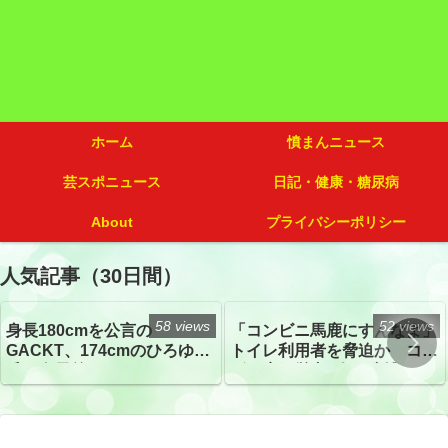
ホーム
憤まんニュース
芸スポニュース
日記・健康・糖尿病
About
プライバシーポリシー
人気記事（30日間）
58 views
52 views
身長180cmを公言の
「コンビニ馬鹿にすんなよ」
GACKT、174cmのひろゆき
トイレ利用者を脅迫か コン
氏と身長差“ほぼなし”でネッ
ビニ店経営者2人を逮捕
トざわつき イベントでの写
真が話題