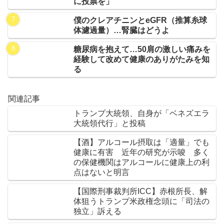
に投票を」
僕のクレアチニンとeGFR（推算糸球
体濾過量）…腎臓はどうよ
糖尿病を抱えて…50肩の激しい痛みを
経験して改めて健康のありがたみを知
る
関連記事
トランプ大統領、自身が「ベネズエラ
大統領代行」と投稿
【酒】アルコール摂取は「適量」でも
健康に有害 近年の研究が示唆 多く
の保健機関はアルコールに健康上の利
点はないと明言
【国際刑事裁判所ICC】赤根所長、解
体狙うトランプ米政権念頭に「司法の
独立」訴える