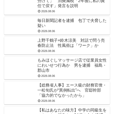
分けて」 消費減税「2年後に私の責
任で戻す」発言を説明
2026.08.06
毎日新聞記者を逮捕 包丁で夫脅した
疑い
2026.08.06
上野千鶴子×鈴木涼美 対話で問う売
春防止法 性風俗は「ワーク」か
2026.08.06
もみほぐしマッサージ店で従業員女性
にわいせつ行為か 男を逮捕 福島・
郡山市
2026.08.06
【総務省人事】エース級の財務官僚・
一松旬氏が“異例転出”へ 官邸幹部
「協力的でなかったから」
2026.08.06
【私はあなたの味方】中学の同級生を