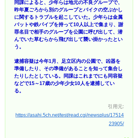
同課によると、少年らは地元の不良グループで、
昨年夏ごろから別のグループとバイクの空ぶかし
に関するトラブルを起こしていた。少年らは金属
バットや鉄パイプを持って10人以上で集まり、謝
罪名目で相手のグループを公園に呼び出して、潜
んでいた草むらから飛び出して襲い掛かったとい
う。
逮捕容疑は今年1月、足立区内の公園で、凶器を
準備したり、その準備があることを知って集合し
たりしたとしている。同課はこれまでにも同容疑
などで15～17歳の少年少女10人を逮捕してい
る。
引用元:
https://asahi.5ch.net/test/read.cgi/newsplus/17514
23905/