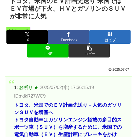
トヨタ、米国のＥＶ計画先送り 米国では
ＥＶ市場が下火、ＨＶとガソリンのＳＵＶ
が非常に人気
憤まんニュース
X
Facebook
はてブ
LINE
コピー
2025.07.07
1:
お断り ★
2025/07/02(水) 17:36:15.19
ID:ndkR27WC9
トヨタ、米国でのＥＶ計画先送り－人気のガソリ
ンＳＵＶを増産へ
トヨタ自動車はガソリンエンジン搭載の多目的ス
ポーツ車（ＳＵＶ）を増産するために、米国での
電気自動車（ＥＶ）生産計画にブレーキをかけ