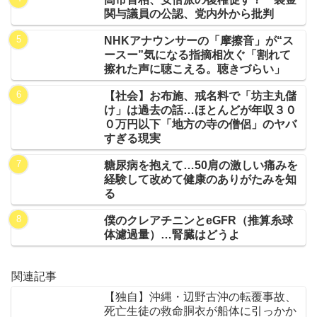
関与議員の公認、党内外から批判
NHKアナウンサーの「摩擦音」が“ス
ースー”気になる指摘相次ぐ「割れて
擦れた声に聴こえる。聴きづらい」
【社会】お布施、戒名料で「坊主丸儲
け」は過去の話…ほとんどが年収３０
０万円以下「地方の寺の僧侶」のヤバ
すぎる現実
糖尿病を抱えて…50肩の激しい痛みを
経験して改めて健康のありがたみを知
る
僕のクレアチニンとeGFR（推算糸球
体濾過量）…腎臓はどうよ
関連記事
【独自】沖縄・辺野古沖の転覆事故、
死亡生徒の救命胴衣が船体に引っかか