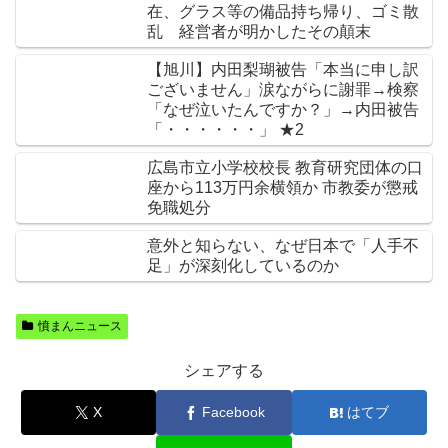
在、グラス等の備品持ち帰り、ゴミ散
乱 経営者が明かしたその顛末
【旭川】内田梨瑚被告「本当に申し訳
ございません」涙ながらに謝罪→検察
「なぜ泣いたんですか？」→内田被告
「・・・・・・」 ★2
広島市立小学校校長 教育研究団体の口
座から113万円余横領か 市教委が懲戒
免職処分
意外と知らない、なぜ日本で「人手不
足」が深刻化しているのか
憤まんニュース
シェアする
X
Facebook
はてブ