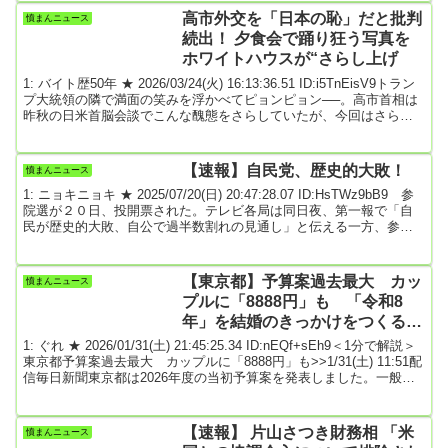
う。静岡県内の南アルプストンネルの工事着工の見通しが立たず、
高市外交を「日本の恥」だと批判
憤まんニュース
昨年3月には27年としていた開業時期が遅れると明らかにしていた。
続出！ 夕食会で踊り狂う写真を
今回の...
ホワイトハウスが“さらし上げ
1: バイト歴50年 ★ 2026/03/24(火) 16:13:36.51 ID:i5TnEisV9トラン
プ大統領の隣で満面の笑みを浮かべてピョンピョン──。高市首相は
昨秋の日米首脳会談でこんな醜態をさらしていたが、今回はさらに
酷かったことがハッキリした。ホワイトハウスの公式HPが19日（日
本時間20日）の会談後に開かれた夕食会時の写真をアップ。内股気
味の高市首相が両拳を振り上げ、口を大きく開き「狂喜乱舞」する
【速報】自民党、歴史的大敗！
憤まんニュース
姿を掲載しているのだ。■大好きな曲の演奏に大ハシャギ高市首相の
1: ニョキニョキ ★ 2025/07/20(日) 20:47:28.07 ID:HsTWz9bB9 参
後ろには赤いジャケット...
院選が２０日、投開票された。テレビ各局は同日夜、第一報で「自
民が歴史的大敗、自公で過半数割れの見通し」と伝える一方、参政
党が躍進すると報じた。午後８時に一部地域を除いて投票が締め切
られると、各局の特番では主な党派の予想獲得議席を表示。民放各
局は、改選前１議席の参政党が１５～１６議席と大幅に増やすとし
【東京都】予算案過去最大 カッ
憤まんニュース
た。ＮＨＫは１０～２２議席になると予測した。石破首相は、与党
プルに「8888円」も 「令和8
で非改選を含めた参院総定数の過半数（...
年」を結婚のきっかけをつくる1
年に
1: ぐれ ★ 2026/01/31(土) 21:45:25.34 ID:nEQf+sEh9＜1分で解説＞
東京都予算案過去最大 カップルに「8888円」も>>1/31(土) 11:51配
信毎日新聞東京都は2026年度の当初予算案を発表しました。一般会
計の総額は前年度より5・4％増えて9兆6530億円となり、5年連続で
過去最大を更新しました。1分で読めて役に立つ「サクッとニュー
ス」、今回は「東京都の2026年度予算案」を解説します。Q どん
【速報】 片山さつき財務相 「米
憤まんニュース
な特徴があるの？A 政策の最大の柱となる少子化・子ども対策...