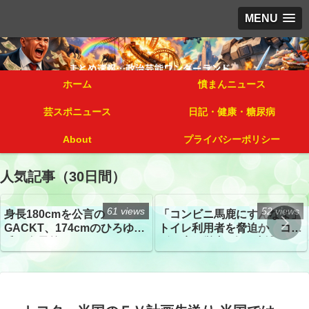
MENU
ホーム
憤まんニュース
芸スポニュース
日記・健康・糖尿病
About
プライバシーポリシー
人気記事（30日間）
61 views
52 views
身長180cmを公言の
「コンビニ馬鹿にすんなよ」
GACKT、174cmのひろゆき
トイレ利用者を脅迫か コン
氏と身長差“ほぼなし”でネッ
ビニ店経営者2人を逮捕
トざわつき イベントでの写
真が話題