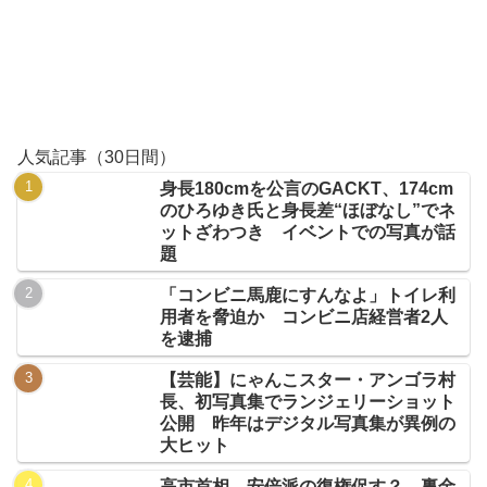
人気記事（30日間）
身長180cmを公言のGACKT、174cm
のひろゆき氏と身長差“ほぼなし”でネ
ットざわつき イベントでの写真が話
題
「コンビニ馬鹿にすんなよ」トイレ利
用者を脅迫か コンビニ店経営者2人
を逮捕
【芸能】にゃんこスター・アンゴラ村
長、初写真集でランジェリーショット
公開 昨年はデジタル写真集が異例の
大ヒット
高市首相、安倍派の復権促す？ 裏金