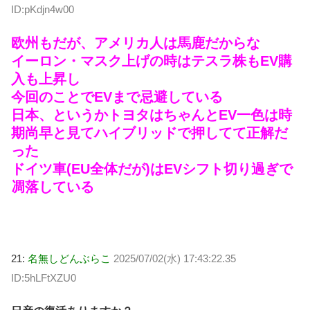
ID:pKdjn4w00
欧州もだが、アメリカ人は馬鹿だからな
イーロン・マスク上げの時はテスラ株もEV購
入も上昇し
今回のことでEVまで忌避している
日本、というかトヨタはちゃんとEV一色は時
期尚早と見てハイブリッドで押してて正解だ
った
ドイツ車(EU全体だが)はEVシフト切り過ぎで
凋落している
21:
名無しどんぶらこ
2025/07/02(水) 17:43:22.35
ID:5hLFtXZU0