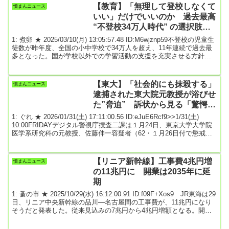
産を終了します。開発から生産手法に至るまで、徹底的な“こだわ
【教育】「無理して登校しなくて
憤まんニュース
り”が反映された現行GT-Rの凄さとは、いったいなんだったの...
いい」だけでいいのか 過去最高
“不登校34万人時代” の選択肢と
は
1: 煮卵 ★ 2025/03/10(月) 13:05:57.48 ID:M6wjznp59不登校の児童生
徒数が昨年度、全国の小中学校で34万人を超え、11年連続で過去最
多となった。国が学校以外での学習活動の支援を充実させる方針を
示してフリースクールなどの受け皿が増え、「無理をして学校に行
かなくていい」という認識も広がった。ただ、学校だからこそ得ら
れる学びや社会的スキルもあり、教育現場にはジレンマもある。学
【東大】「社会的にも抹殺する」
憤まんニュース
校に再び通いたいと考えた子供の再登校を積極支援する重要性も指
逮捕された東大院元教授が浴びせ
摘されるが、多角的な不登校対策...
た”脅迫” 訴状から見る「驚愕の
要求」の全貌
1: ぐれ ★ 2026/01/31(土) 17:11:00.56 ID:eJuE6Rcf9>>1/31(土)
10:00FRIDAYデジタル警視庁捜査二課は１月24日、東京大学大学院
医学系研究科の元教授、佐藤伸一容疑者（62・１月26日付で懲戒解
雇）を収賄容疑で逮捕した。大麻成分に関する共同研究の謝礼とし
て、風俗店などで接待を受けた疑いが持たれている。週刊文春でも
その異様な「性風俗接待」の実態に関して大きく報道。贈賄側とさ
【リニア新幹線】工事費4兆円増
憤まんニュース
れる一般社団法人「日本化粧品協会」側が’25年５月16日に東京大学
の11兆円に 開業は2035年に延
や佐藤...
期
1: 蚤の市 ★ 2025/10/29(水) 16:12:00.91 ID:f09F+Xos9 JR東海は29
日、リニア中央新幹線の品川―名古屋間の工事費が、11兆円になり
そうだと発表した。従来見込みの7兆円から4兆円増額となる。開業
時期は、2035年を想定。当初の27年から8年遅れとなる。物価高騰の
影響で2.3兆円、難工事への対応で1.2兆円程度、工事費が増えるとい