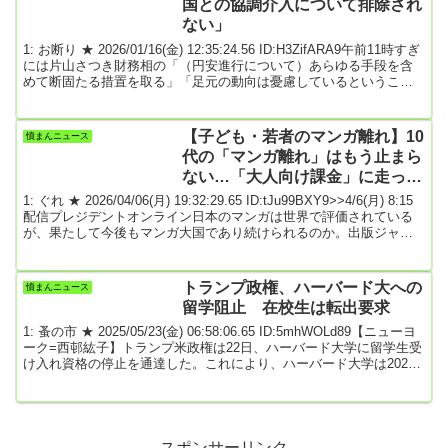
国との協調介入について排除され
ない」
1: お断り ★ 2026/01/16(金) 12:35:24.56 ID:H3ZifARA9午前11時すぎ
には片山さつき財務相の「（円安進行について）あらゆる手段を含
めて断固たる措置を取る」「足元の動向は憂慮しているということ
に尽きる」さらに、米国との協調介入についても「排除されない」
と述べ詳細はソース先 2026/1/16 12:13引用元: 3: 名無しどんぶらこ
2026/01/16(金) 12:37:08.46 ID:RD4EFtRJ0選挙で勝ったらお構い無
【子ども・若者のマンガ離れ】10
憤まんニュース
しに円安にするんでしょ？27...
代の「マンガ離れ」はもう止まら
ない…「大人向け課金」に走った
日本のマンガ界の歪さを示すデー
1: ぐれ ★ 2026/04/06(月) 19:32:29.65 ID:tJu99BXY9>>4/6(月) 8:15
タ
配信プレジデントオンライン日本のマンガは世界で評価されている
が、果たして今後もマンガ大国であり続けられるのか。出版ジャー
ナリストの飯田一史さんは「『子ども・若者のマンガ離れ』が静か
に進行している。『マンガ大国』はその足元から瓦解が始まってい
るのではないか」という――。■「子ども・若者のマンガ離れ」は静
トランプ政権、ハーバード大への
憤まんニュース
かに進行マンガの市場規模は2020年代にはコミックスとマンガ雑
留学阻止 在校生は転出要求
誌、電子コミックの...
1: 蚤の市 ★ 2025/05/23(金) 06:58:06.65 ID:5mhWOLd89【ニューヨ
ーク=西邨紘子】トランプ米政権は22日、ハーバード大学に留学生受
け入れ資格の停止を通達した。これにより、ハーバード大学は2025
年度以降、留学生の受け入れができなくなる。現在、在校している
留学生についても、米滞在資格を維持するには他の大学に転出する
必要があるという。在籍する260人の日本人の留学生や研究者にも影
響が及ぶ。国土安全保障省のクリスティ・ノーム長官がSNSでハー
バード大に宛...(以...
スポンサーリンク