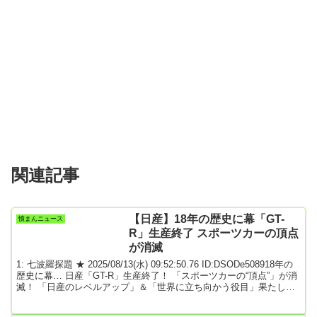
関連記事
【日産】18年の歴史に幕「GT-
憤まんニュース
R」生産終了 スポーツカーの頂点
が消滅
1: 七波羅探題 ★ 2025/08/13(水) 09:52:50.76 ID:DSODe508918年の
歴史に幕… 日産「GT-R」生産終了！ 「スポーツカーの“頂点”」が消
滅！ 「日産のレベルアップ」＆「世界に立ち向かう役目」果たし
た“R35型”とは何だったのかくるまのニュース2025.08.12日産自動車
を代表するスーパーカー「GT-R」が、いよいよ今年2025年8月に生