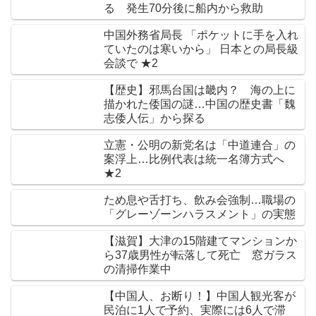
る 発生70分後に船内から救助
中国外務省局長 「ポケットに手を入れ
ていたのは寒いから」 日本との局長級
会談で ★2
【歴史】邪馬台国は畿内？ 海の上に
描かれた倭国の謎…中国の歴史書「魏
志倭人伝」から探る
立憲・公明の新党名は「中道連合」の
案浮上…比例代表は統一名簿方式へ
★2
ため息や舌打ち、飲み会強制…職場の
「グレーゾーンハラスメント」の実態
【滋賀】大津の15階建てマンションか
ら37歳男性が転落して死亡 窓ガラス
の清掃作業中
【中国人、お断り！】中国人観光客が
民泊に1人で予約、実際には6人で滞