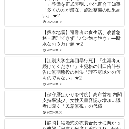
ー」整備を正式表明…小池百合子知事
「多くの方が滞在、施設整備の効果高
い」 ★2
2026.08.08
【熊本地震】避難者の食生活、改善急
務＝調理できず「パン飽き飽き」―断
水なお３万戸超 ★2
2026.08.08
【江別大学生集団暴行死】「生涯考え
続けてください」主犯格の川口侑斗被
告に無期懲役の判決「理不尽以外の何
ものでもない」★2
2026.08.08
【保守層ばかりを忖度】高市首相 内閣
支持率減少、女性天皇容認が増加…識
者に聞く「民意無視」の代償
2026.08.08
【静岡】結婚式の衣装合わせに向かっ
た夫婦「何度も何度も追突され…何が