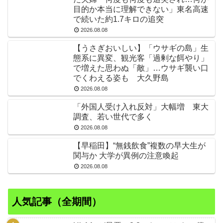
目的か本当に理解できない」東名高速
で続いた約1.7キロの追突
2026.08.08
【うさぎおいしい】「ウサギの島」生
態系に異変、観光客「過剰な餌やり」
で増えた思わぬ「敵」…ウサギ襲い口
でくわえる姿も 大久野島
2026.08.08
「外国人受け入れ反対」大幅増 東大
調査、若い世代で多く
2026.08.08
【早稲田】“無銭飲食”複数の早大生が
関与か 大学が異例の注意喚起
2026.08.08
人気記事（全期間）