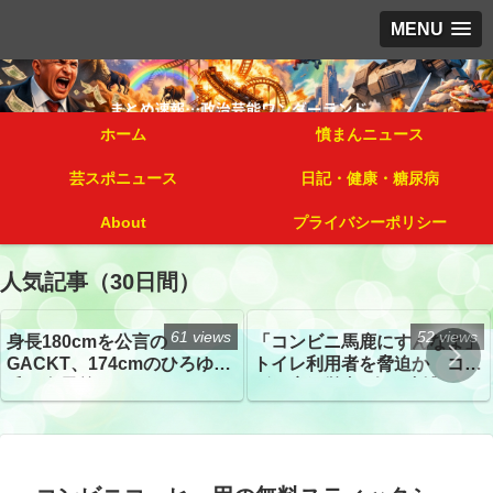
MENU
ホーム
憤まんニュース
芸スポニュース
日記・健康・糖尿病
About
プライバシーポリシー
人気記事（30日間）
61 views
52 views
身長180cmを公言の
「コンビニ馬鹿にすんなよ」
GACKT、174cmのひろゆき
トイレ利用者を脅迫か コン
氏と身長差“ほぼなし”でネッ
ビニ店経営者2人を逮捕
トざわつき イベントでの写
真が話題