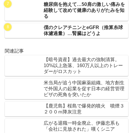
糖尿病を抱えて…50肩の激しい痛みを
経験して改めて健康のありがたみを知
る
僕のクレアチニンとeGFR（推算糸球
体濾過量）…腎臓はどうよ
関連記事
【暗号資産】過去最大の強制清算。
10%以上急落、160万人以上のトレー
ダーがロスカット
米当局が追う中国麻薬組織、地方創生
で外国人の起業を促す日本の経営管理
ビザの死角を突いたか
【鹿児島】桜島で爆発的噴火 噴煙３
２００ｍ降灰注意
広がる退職一時金廃止、伊藤忠系も
「会社に見放された」嘆くシニア