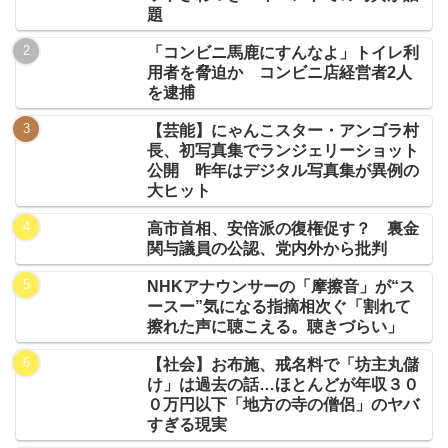
題
「コンビニ馬鹿にすんなよ」トイレ利
用者を脅迫か コンビニ店経営者2人
を逮捕
【芸能】にゃんこスター・アンゴラ村
長、初写真集でランジェリーショット
公開 昨年はデジタル写真集が異例の
大ヒット
高市首相、安倍派の復権促す？ 裏金
関与議員の公認、党内外から批判
NHKアナウンサーの「摩擦音」が“ス
ースー”気になる指摘相次ぐ「割れて
擦れた声に聴こえる。聴きづらい」
【社会】お布施、戒名料で「坊主丸儲
け」は過去の話…ほとんどが年収３０
０万円以下「地方の寺の僧侶」のヤバ
すぎる現実