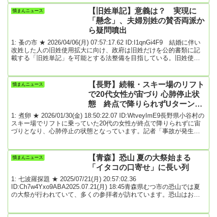
の裁判員裁判で、川村葉音被告（21）が、当時18歳の主犯格の男を
【旧姓単記】意義は？ 実現に
憤まんニュース
「キレさせたら、私も暴力を振るわれると思っていた」と裁判で証
「懸念」、夫婦別姓の賛否両派か
言しました。川村葉音被告（2...
ら疑問噴出
1: 蚤の市 ★ 2026/04/06(月) 07:57:17.62 ID:I1qnGi4F9 結婚に伴い
改姓した人の旧姓使用拡大に向け、政府は旧姓だけを公的書類に記
載する「旧姓単記」を可能とする法整備を目指している。旧姓使用
による不便を解消できるとしているが、戸籍姓と一致しない公的書
類ができることによる混乱を懸念する声も上がる。専門家は「夫婦
別姓制度の推進・慎重両派が疑問を呈しており、意義が見えにく
【長野】続報・スキー場のリフト
憤まんニュース
い」と話している。旧姓単記は、高市早苗首相が２月の第２次内閣
で20代女性が宙づり 心肺停止状
発足に当たり、関係閣僚に検討を指示。...
態 終点で降りられずUターン後
に宙づりか 業務上過失傷害の疑
1: 煮卵 ★ 2026/01/30(金) 18:50:22.07 ID:WtveyImE9長野県小谷村の
いも視野
スキー場でリフトに乗っていた20代の女性が終点で降りられずに宙
づりとなり、心肺停止の状態となっています。記者「事故が発生し
たスキー場です。山の頂上近くにあるリフトで女性が宙づりになっ
たということです」事故があったのは、小谷村のスキー場「つがい
けマウンテンリゾート」で、午前9時すぎ「女性がリフトを降りそこ
【青森】恐山 夏の大祭始まる
憤まんニュース
ねて、けがをしている」などとスキー場の関係者から消防に通報が
「イタコの口寄せ」に長い列
ありました。警察によりますと、...
1: 七波羅探題 ★ 2025/07/21(月) 20:57:02.36
ID:Ch7w4Yxo9ABA2025.07.21(月) 18:45青森県むつ市の恐山では夏
の大祭が行われていて、多くの参拝者が訪れています。恐山はおよ
そ１２００年前に開山したと伝えられ、和歌山県の高野山や滋賀県
と京都府にまたがる比叡山とともに日本三大霊場の一つとされてい