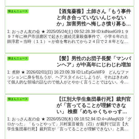
ながら新しい国の政治を作っていきたい」と語った。自民、公明両
党の連立政権については「引きずりおろそうと言っている。なぜ組
【酒鬼薔薇】土師さん「もう事件
憤まんニュース
まないといけないのか。延命するようなことを我々はするはずもな
と向き合っていないんじゃない
い」と強調した。連立相手について「...
か」加害男性へ悔しさ憤り募る
神戸連続児童殺傷28年
1: おっさん友の会 ★ 2025/05/24(土) 09:52:28.39 ID:kdNselGI9１９
９７年に神戸市須磨区で起きた連続児童殺傷事件で、小学６年の土
師淳君＝当時（１１）＝が命を奪われてから２４日で２８年となる
のを前に、父親の守さん（６９）が取材に応じた。「もう事件と向
き合っていないんじゃないか」。社会復帰した加害男性から手紙が
途絶えて８年が過ぎ、悔しさ、やるせなさ、憤りが募る。事件を思
【髪】男性のお団子長髪「マンバ
憤まんニュース
い出さない日はなく、「なぜ私たちの子どもが命を奪われなければ
ンヘア」が中高年にじわじわ増加
いけなかったのか」と今も真相を探し...
1: 煮卵 ★ 2026/02/01(日) 16:23:09.39 ID:LsEpGxWF9 どんなファ
ッションに身を包もうが、ヘアスタイルにしようが、それはきわめ
て個人的な領域の話なので他人がとやかく言うことではない。今は
多様性の時代なのだから……という建前はあれど、その装いは人の
目に触れれば意味を持ち、装う人自身の下心がにじみ出て、周囲を
困惑させることもある。ライターの宮添優氏が、中高年にも愛好者
【江別大学生集団暴行死】裁判官
憤まんニュース
が増えつつある男性（Man）のお団子（Bun）ヘア、マンバンヘアに
が「言ってることが理解できな
ついてレポートする。【写真】続...
い」 検察「めちゃくちゃっす
ね」と川村葉音被告に指摘
1: おっさん友の会 ★ 2026/05/28(木) 09:18:52.94 ID:4+uMeqN19「グ
ロかった」「もっとやって」川村葉音被告（21）が裁判で証言【大
学生集団暴行死】裁判官が「言ってることが理解できない」と異例
の事態に 検察も「めちゃくちゃっすね」と女に指摘 強盗致死事
件北海道江別市で集団暴行を受け、大学生が死亡した強盗致死事件