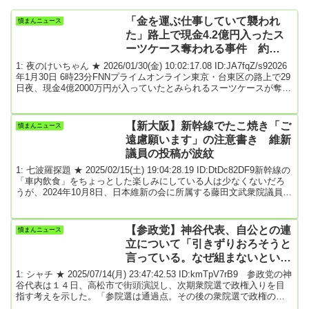
「金を運ぶ仕事していて襲われ
憤まんニュース
た」路上で現金4.2億円入ったス
ーツケース奪われる事件 約
100m離れた路上でもひき逃げ
1: 夜のけいちゃん ★ 2026/01/30(金) 10:02:17.08 ID:JA7fqZ/s92026
年1月30日 6時23分FNNプライムオンライン東京・台東区の路上で29
日夜、現金4億2000万円が入っていたとみられるスーツケースが奪わ
れる事件がありました。29日午後9時半ごろ、台東区東上野の路上で
中国人と日本人の合わせて5人が、突然男ら3人に襲われ、催涙スプ
レーのようなものを吹きかけられ、車に積み込んでいたスーツケー
【新大阪】新幹線でたこ焼き「ご
憤まんニュース
ス3個を奪われました。襲った3人は車で逃走しています。襲われた5
遠慮願います」の注意書き 維新
人...
議員の投稿が波紋
1: 七波羅探題 ★ 2025/02/15(土) 19:04:28.19 ID:DtDc82DF9新幹線の
「車内飲食」をちょっとした楽しみにしている人は少なくないだろ
うが、2024年10月8日、日本維新の会に所属する藤田文武衆院議員が
行った投稿が大きな波紋となった。「東京→大阪→東京へ、とんぼ
返り。たこ焼きで腹ごしらえです」とのつぶやきに添えられていた
のは、新幹線のテーブルにたこやきを広げている写真。このポスト
【参政党】神谷代表、自公との連
憤まんニュース
にXユーザーたちから批判が寄せられた。「新幹線で食うなっつーの
立について「引きずりおろそうと
に敢えて食うあたりが.....
言っている。なぜ組まないといけ
ないのか。延命はしない」
1: シャチ ★ 2025/07/14(月) 23:47:42.53 ID:kmTpV7rB9 参政党の神
谷代表は１４日、高松市で街頭演説し、次期衆院選で政権入りを目
指す考えを示した。「参院選は通過点。その後の衆院選で政権の一
部を担う５０～６０人ぐらいの規模になって、他の党と連立を組み