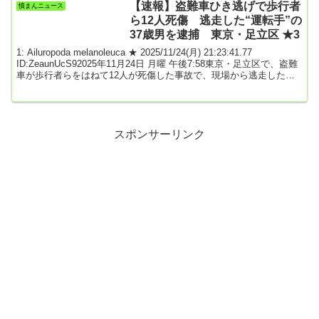
ます。境内では、訪れた人が荒涼とした風景が広がる参道を進みな
【速報】盗難車ひき逃げで歩行者
憤まんニュース
がら、静かに手を合わせて、大切な人に思いをはせていました。ま
ら12人死傷 逃走した“運転手”の
た境内の一角では、亡くなった人の魂...
37歳男を逮捕 東京・足立区 ★3
1: Ailuropoda melanoleuca ★ 2025/11/24(月) 21:23:41.77
ID:ZeaunUcS92025年11月24日 月曜 午後7:58東京・足立区で、盗難
車が歩行者らをはねて12人が死傷した事故で、現場から逃走したと
みられる37歳の男が車を盗んだ疑いで逮捕されました。午後0時半す
ぎ、足立区梅島で、「乗用車と歩行者の交通事故」と119番通報があ
りました。自動車販売店から盗まれた車が赤信号を突っ切って交差
点に進入し、横断歩道で女性をはねた後、歩道に乗り上げて数...
スポンサーリンク