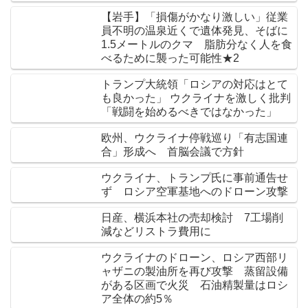
【岩手】「損傷がかなり激しい」従業
員不明の温泉近くで遺体発見、そばに
1.5メートルのクマ 脂肪分なく人を食
べるために襲った可能性★2
トランプ大統領「ロシアの対応はとて
も良かった」 ウクライナを激しく批判
「戦闘を始めるべきではなかった」
欧州、ウクライナ停戦巡り「有志国連
合」形成へ 首脳会議で方針
ウクライナ、トランプ氏に事前通告せ
ず ロシア空軍基地へのドローン攻撃
日産、横浜本社の売却検討 7工場削
減などリストラ費用に
ウクライナのドローン、ロシア西部リ
ャザニの製油所を再び攻撃 蒸留設備
がある区画で火災 石油精製量はロシ
ア全体の約5％