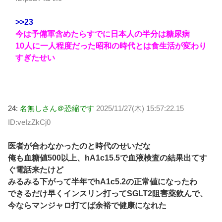
>>23
今は予備軍含めたらすでに日本人の半分は糖尿病
10人に一人程度だった昭和の時代とは食生活が変わり
すぎたせい
24:
名無しさん＠恐縮です
2025/11/27(木) 15:57:22.15
ID:veIzZkCj0
医者が合わなかったのと時代のせいだな
俺も血糖値500以上、hA1c15.5で血液検査の結果出てす
ぐ電話来たけど
みるみる下がって半年でhA1c5.2の正常値になったわ
できるだけ早くインスリン打ってSGLT2阻害薬飲んで、
今ならマンジャロ打てば余裕で健康になれた