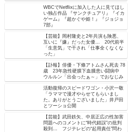
WBCでNetflixに加入した人に見てほし
い独占作品 『サンクチュアリ』『イカ
ゲーム』『超かぐや姫！』『ジョジョ
7部』
【芸能】岡村隆史と2年共演も険悪、
互いに『嫌』だった女優… 20代前半
「生意気」で干され「仕事全くなくな
った」
【訃報】俳優・下條アトムさん死去 78
歳 23年急性硬膜下血腫患い闘病中
ウルルン「出会ったぁ～」でおなじみ
活動復帰のスピードワゴン・小沢一敬
「ラママで漫才やらせてもらいまし
た。ありがとうございました」井戸田
とツーショ公開
【芸能】武田鉄矢、中居正広の性加害
問題へのコメントに“時代錯誤”の批判
殺到… フジテレビの“起用責任”問わ