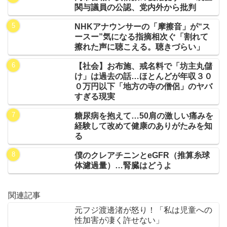
関与議員の公認、党内外から批判
NHKアナウンサーの「摩擦音」が“ス
ースー”気になる指摘相次ぐ「割れて
擦れた声に聴こえる。聴きづらい」
【社会】お布施、戒名料で「坊主丸儲
け」は過去の話…ほとんどが年収３０
０万円以下「地方の寺の僧侶」のヤバ
すぎる現実
糖尿病を抱えて…50肩の激しい痛みを
経験して改めて健康のありがたみを知
る
僕のクレアチニンとeGFR（推算糸球
体濾過量）…腎臓はどうよ
関連記事
元フジ渡邊渚が怒り！「私は児童への
性加害が凄く許せない」