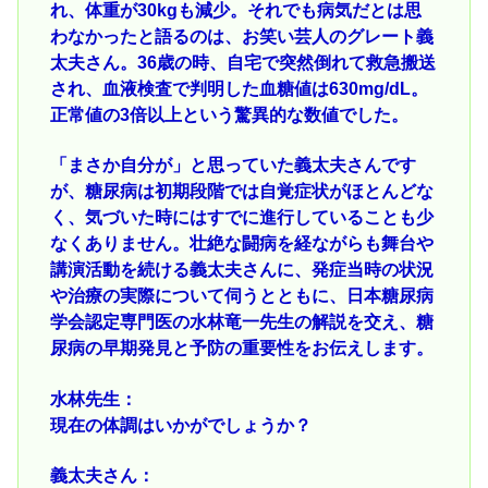
れ、体重が30kgも減少。それでも病気だとは思
わなかったと語るのは、お笑い芸人のグレート義
太夫さん。36歳の時、自宅で突然倒れて救急搬送
され、血液検査で判明した血糖値は630mg/dL。
正常値の3倍以上という驚異的な数値でした。
「まさか自分が」と思っていた義太夫さんです
が、糖尿病は初期段階では自覚症状がほとんどな
く、気づいた時にはすでに進行していることも少
なくありません。壮絶な闘病を経ながらも舞台や
講演活動を続ける義太夫さんに、発症当時の状況
や治療の実際について伺うとともに、日本糖尿病
学会認定専門医の水林竜一先生の解説を交え、糖
尿病の早期発見と予防の重要性をお伝えします。
水林先生：
現在の体調はいかがでしょうか？
義太夫さん：