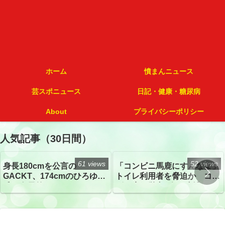
ホーム
憤まんニュース
芸スポニュース
日記・健康・糖尿病
About
プライバシーポリシー
人気記事（30日間）
61 views
52 views
身長180cmを公言の
「コンビニ馬鹿にすんなよ」
GACKT、174cmのひろゆき
トイレ利用者を脅迫か コン
氏と身長差“ほぼなし”でネッ
ビニ店経営者2人を逮捕
トざわつき イベントでの写
真が話題