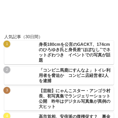
人気記事（30日間）
身長180cmを公言のGACKT、174cm
のひろゆき氏と身長差“ほぼなし”でネ
ットざわつき イベントでの写真が話
題
「コンビニ馬鹿にすんなよ」トイレ利
用者を脅迫か コンビニ店経営者2人
を逮捕
【芸能】にゃんこスター・アンゴラ村
長、初写真集でランジェリーショット
公開 昨年はデジタル写真集が異例の
大ヒット
高市首相、安倍派の復権促す？ 裏金