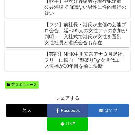
【歌手】中孝介容疑者を現行犯逮捕
公共浴場で面識ない男性に性的暴行の
疑い
【フジ】前社長・港氏が主催の芸能プ
ロ会合、延べ95人の女性アナの参加が
判明… 入社式で港氏が女性を選別
女性社員と港氏会合も存在
【芸能】NHK中川安奈アナ３月退社、
フリーに転向 “型破り”な次世代エー
ス候補が10年目を前に決断
芸スポニュース
シェアする
X
Facebook
はてブ
LINE