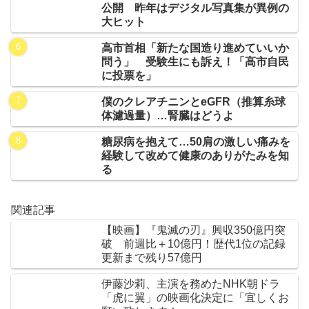
公開 昨年はデジタル写真集が異例の
大ヒット
高市首相「新たな国造り進めていいか
問う」 受験生にも訴え！「高市自民
に投票を」
僕のクレアチニンとeGFR（推算糸球
体濾過量）…腎臓はどうよ
糖尿病を抱えて…50肩の激しい痛みを
経験して改めて健康のありがたみを知
る
関連記事
【映画】『鬼滅の刃』興収350億円突
破 前週比＋10億円！歴代1位の記録
更新まで残り57億円
伊藤沙莉、主演を務めたNHK朝ドラ
「虎に翼」の映画化決定に「宜しくお