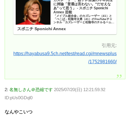
に持論「普通は言わない。“だせえな
あ”って思う」 - スポニチ Sponichi
Annex 芸能
「メイプル超合金」のカズレーザー（41）と
「ぺこぱ」松陰寺太勇（41）のYouTubeチャ
ンネル「カズレーザーと松陰寺のチルるーム
【公式】」が19日までに更…
スポニチ Sponichi Annex
引用元:
https://hayabusa9.5ch.net/test/read.cgi/mnewsplus
/1752981660/
2:
名無しさん＠恐縮です
2025/07/20(日) 12:21:59.92
ID:pUs0GDql0
なんやこいつ