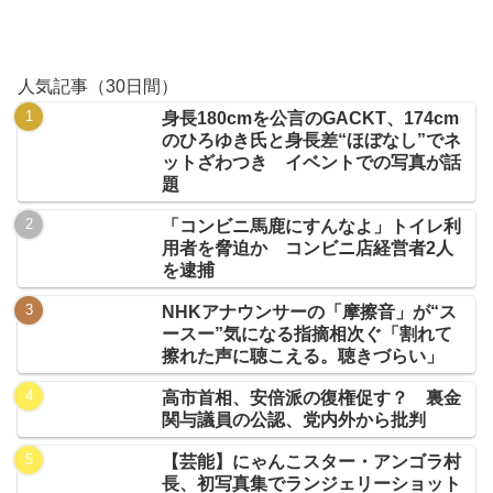
人気記事（30日間）
身長180cmを公言のGACKT、174cm
のひろゆき氏と身長差“ほぼなし”でネ
ットざわつき イベントでの写真が話
題
「コンビニ馬鹿にすんなよ」トイレ利
用者を脅迫か コンビニ店経営者2人
を逮捕
NHKアナウンサーの「摩擦音」が“ス
ースー”気になる指摘相次ぐ「割れて
擦れた声に聴こえる。聴きづらい」
高市首相、安倍派の復権促す？ 裏金
関与議員の公認、党内外から批判
【芸能】にゃんこスター・アンゴラ村
長、初写真集でランジェリーショット