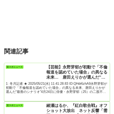
関連記事
【芸能】永野芽郁が初動で「不倫
芸スポニュース
報道を認めていた場合」の異なる
未来… 唐田えりかが選んだ“最
善のシナリオ”
1: 冬月記者 ★ 2025/05/21(水) 11:41:28.83 ID:QHdr6zhA9永野芽郁が
初動で「不倫報道を認めていた場合」の異なる未来、唐田えりかが
選んだ“最善のシナリオ”4月24日に俳優・永野芽郁（25）の二股不倫
疑惑という文春砲が放たれてから、もうすぐ1か月。数週間の間で、
3年先までスケジュールが埋まっていたとも言われるほどの人気女優
の運命が、一気に暗転している。世間を揺るがせた“清純派女優”永野
綾瀬はるか、『紅白歌合戦』オフ
芸スポニュース
の不倫疑惑報道について、所属事務所は「交際等の事実はない」、
ショット大放出 ネット反響「需
文春が伝えた不倫疑...