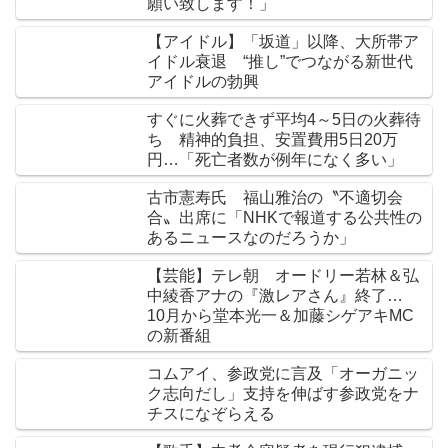
願い致します！」
【アイドル】「坂道」以降、大所帯ア
イドル衰退 “推し”でつながる新世代
アイドルの勃興
すぐに火葬できず平均4～5日の火葬待
ち 精神的負担、安置費用5日20万
円…「死亡者数が例年になく多い」
古市憲寿氏 福山雅治の〝不適切会
合〟出席に「NHKで報道する公共性の
あるニュースなのだろうか」
【芸能】テレ朝 オードリー若林＆弘
中綾香アナの『激レアさん』終了…
10月から堂本光一＆加藤シゲアキMC
の新番組
コムアイ、参政党に言及「オーガニッ
ク志向だし」支持を伸ばす参政党をナ
チスになぞらえる