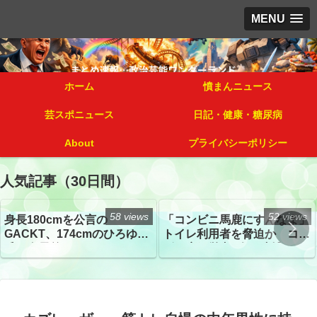
MENU
ホーム
憤まんニュース
芸スポニュース
日記・健康・糖尿病
About
プライバシーポリシー
人気記事（30日間）
58 views
52 views
身長180cmを公言の
「コンビニ馬鹿にすんなよ」
GACKT、174cmのひろゆき
トイレ利用者を脅迫か コン
氏と身長差“ほぼなし”でネッ
ビニ店経営者2人を逮捕
トざわつき イベントでの写
真が話題