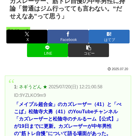
カズレーザー、筋トレ自慢の中年男性に持
論「普通はジム行ってても言わない。“だ
せえなあ”って思う」
芸スポニュース
X
Facebook
はてブ
LINE
コピー
2025.07.20
1:
ネギうどん ★
2025/07/20(日) 12:21:00.58
ID:9YZLKO9m9
「メイプル超合金」のカズレーザー（41）と「ぺ
こぱ」松陰寺大勇（41）のYouTubeチャンネル
「カズレーザーと松陰寺のチルるーム【公式】」
が19日までに更新。カズレーザーが中年男性
の“筋トレ自慢”について語る場面があった。