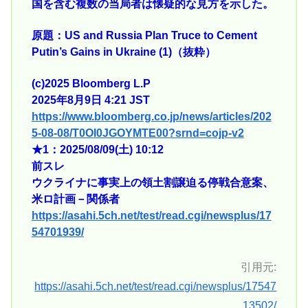
国を含む複数の当局者は懐疑的な見方を示した。
原題：US and Russia Plan Truce to Cement
Putin’s Gains in Ukraine (1)（抜粋）
(c)2025 Bloomberg L.P
2025年8月9日 4:21 JST
https://www.bloomberg.co.jp/news/articles/202
5-08-08/T0OI0JGOYMTE00?srnd=cojp-v2
★1：2025/08/09(土) 10:12
前スレ
ウクライナに事実上の領土割譲迫る停戦合意案、
米ロ計画－関係者
https://asahi.5ch.net/test/read.cgi/newsplus/17
54701939/
引用元:
https://asahi.5ch.net/test/read.cgi/newsplus/17547
13502/