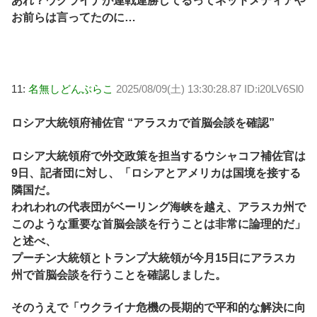
あれ？ウクライナが連戦連勝してるってネットメディアや
お前らは言ってたのに…
11:
名無しどんぶらこ
2025/08/09(土) 13:30:28.87 ID:i20LV6Sl0
ロシア大統領府補佐官 “アラスカで首脳会談を確認”
ロシア大統領府で外交政策を担当するウシャコフ補佐官は
9日、記者団に対し、「ロシアとアメリカは国境を接する
隣国だ。
われわれの代表団がベーリング海峡を越え、アラスカ州で
このような重要な首脳会談を行うことは非常に論理的だ」
と述べ、
プーチン大統領とトランプ大統領が今月15日にアラスカ
州で首脳会談を行うことを確認しました。
そのうえで「ウクライナ危機の長期的で平和的な解決に向