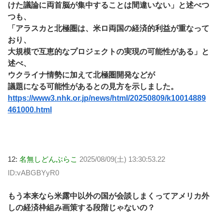
けた議論に両首脳が集中することは間違いない」と述べつ
つも、
「アラスカと北極圏は、米ロ両国の経済的利益が重なって
おり、
大規模で互恵的なプロジェクトの実現の可能性がある」と
述べ、
ウクライナ情勢に加えて北極圏開発などが
議題になる可能性があるとの見方を示しました。
https://www3.nhk.or.jp/news/html/20250809/k10014889
461000.html
12:
名無しどんぶらこ
2025/08/09(土) 13:30:53.22
ID:vABGBYyR0
もう本来なら米露中以外の国が会談しまくってアメリカ外
しの経済枠組み画策する段階じゃないの？