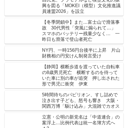
興を図る「MOKEI（模型）文化推進議
員連盟2026」を設立
【冬季閉鎖中】また…富士山で滑落事
故 30代男性「突風に煽られて…」
スマホのバッテリー残量少なく… 一
昨日も滑落で登山者死亡
NY円、一時156円台後半に上昇 片山
財務相の円安けん制発言受け
【静岡】横断歩道を渡っていた自転車
の8歳男児死亡 横断するのを待って
いた車に別の車が追突 押し出された
形で男児に衝突 伊東
5時間待ちのパビリオン、すし詰めで
泣き出す子ども、怒号も響き 大阪・
関西万博「駆け込み」大混雑でカオス
立憲・公明の新党名は「中道連合」の
案浮上…比例代表は統一名簿方式へ