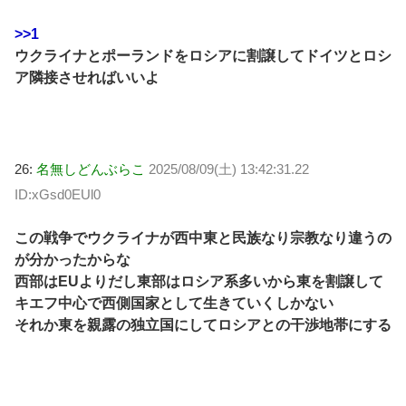
>>1
ウクライナとポーランドをロシアに割譲してドイツとロシ
ア隣接させればいいよ
26:
名無しどんぶらこ
2025/08/09(土) 13:42:31.22
ID:xGsd0EUl0
この戦争でウクライナが西中東と民族なり宗教なり違うの
が分かったからな
西部はEUよりだし東部はロシア系多いから東を割譲して
キエフ中心で西側国家として生きていくしかない
それか東を親露の独立国にしてロシアとの干渉地帯にする