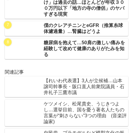
け」は過去の話…ほとんどが年収３０
０万円以下「地方の寺の僧侶」のヤバ
すぎる現実
僕のクレアチニンとeGFR（推算糸球
体濾過量）…腎臓はどうよ
糖尿病を抱えて…50肩の激しい痛みを
経験して改めて健康のありがたみを知
る
関連記事
【れいわ代表選】3人が立候補…山本
譲司幹事長・阪口直人前衆院議員・石
井礼子三鷹市議
ケツメイシ、松尾貴史、うじきつよ
し…選挙目前、国を憂う著名人たちの
言葉が“刺さらない”3つの理由 (音楽評
論家)
自民党、プラモデルなど模型文化の振