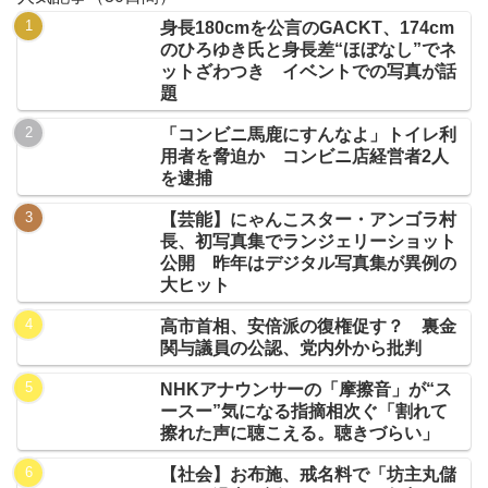
身長180cmを公言のGACKT、174cm
のひろゆき氏と身長差“ほぼなし”でネ
ットざわつき イベントでの写真が話
題
「コンビニ馬鹿にすんなよ」トイレ利
用者を脅迫か コンビニ店経営者2人
を逮捕
【芸能】にゃんこスター・アンゴラ村
長、初写真集でランジェリーショット
公開 昨年はデジタル写真集が異例の
大ヒット
高市首相、安倍派の復権促す？ 裏金
関与議員の公認、党内外から批判
NHKアナウンサーの「摩擦音」が“ス
ースー”気になる指摘相次ぐ「割れて
擦れた声に聴こえる。聴きづらい」
【社会】お布施、戒名料で「坊主丸儲