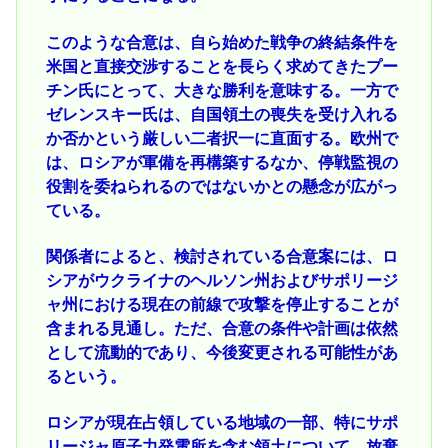
このような合意は、自ら始めた戦争の終結条件を
米国と直接交渉することを長らく求めてきたプー
チン氏にとって、大きな勝利を意味する。一方で
ゼレンスキー氏は、自国領土の喪失を受け入れる
か否かという厳しい二者択一に直面する。欧州で
は、ロシアが軍備を再構築するなか、停戦監視の
役割を委ねられるのではないかとの懸念が広がっ
ている。
関係者によると、検討されている合意案には、ロ
シアがウクライナのヘルソン州およびサポリージ
ャ州における現在の前線で攻撃を停止することが
含まれる見通し。ただ、合意の条件や計画は依然
として流動的であり、今後変更される可能性があ
るという。
ロシアが現在占領している地域の一部、特にサポ
リージャ原子力発電所を含む領土について、放棄