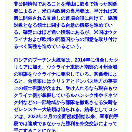
非公開情報であることを理由に匿名で語った関係
者によると、米ロ両政府の当局者は、早ければ来
週に開催される見通しの首脳会談に向けて、協議
対象となる領土に関する合意の構築を進めてい
る。確定にはほど遠い段階にあるが、米国はウク
ライナおよび欧州の同盟国からの同意を取り付け
るべく調整を進めているという。
ロシアのプーチン大統領は、2014年に併合したク
リミアに加え、ウクライナ東部と南部の４州全域
の割譲をウクライナに要求している。関係者によ
ると、合意案にはクリミアとドンバス地方の事実
上の領土割譲が含まれ、受け入れるなら現在もウ
クライナ側が掌握しているルハンシク州やドネツ
ク州などの一部地域から部隊を撤退させる決断を
ゼレンスキー大統領は迫られる。結果としてロシ
アは、2022年２月の全面侵攻開始以来、軍事的手
段では達成できなかった勝利を外交交渉によって
手にすることになる。