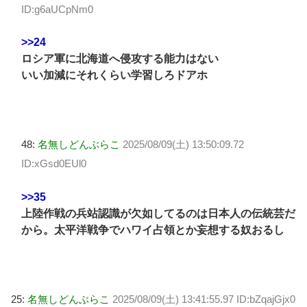
ID:g6aUCpNm0
>>24
ロシア軍に北海道へ侵攻する能力はない
いい加減にそれくらい学習しろドアホ
48:
名無しどんぶらこ
2025/08/09(土) 13:50:09.72
ID:xGsd0EUl0
>>35
上陸作戦の兵站認識が欠如してるのは日本人の伝統芸だ
から。太平洋戦争でハワイ占領とか妄想する奴おるし
25:
名無しどんぶらこ
2025/08/09(土) 13:41:55.97 ID:bZqajGjx0