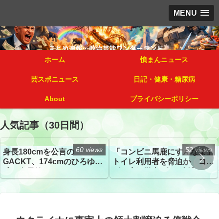
MENU
ホーム
憤まんニュース
芸スポニュース
日記・健康・糖尿病
About
プライバシーポリシー
人気記事（30日間）
60 views
52 views
身長180cmを公言の
「コンビニ馬鹿にすんなよ」
GACKT、174cmのひろゆき
トイレ利用者を脅迫か コン
氏と身長差“ほぼなし”でネッ
ビニ店経営者2人を逮捕
トざわつき イベントでの写
真が話題