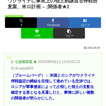
ウクライナに事実上の領土割譲迫る停戦合
意案、米ロ計画 – ;関係者★2
憤まんニュース
X
Facebook
はてブ
LINE
コピー
2025.08.09
1:
七波羅探題 ★
2025/08/09(土) 13:25:02.13
ID:4+ao0a0D9
（ブルームバーグ）： 米国とロシアがウクライナ
停戦協定の締結を目指して進めている交渉では、
ロシアが軍事侵攻によって占領した領土の支配を
確定する形となる見通しだと、事情に詳しい複数
の関係者が明らかにした。