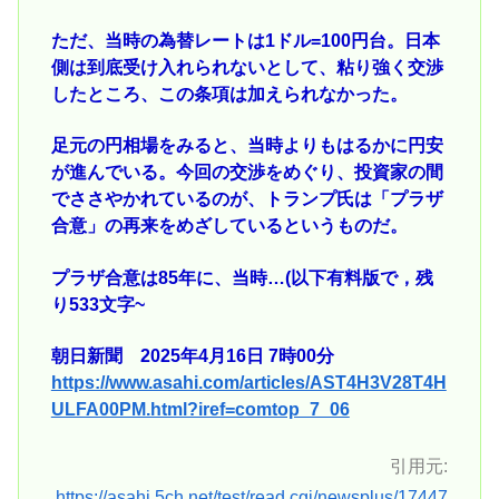
ただ、当時の為替レートは1ドル=100円台。日本
側は到底受け入れられないとして、粘り強く交渉
したところ、この条項は加えられなかった。
足元の円相場をみると、当時よりもはるかに円安
が進んでいる。今回の交渉をめぐり、投資家の間
でささやかれているのが、トランプ氏は「プラザ
合意」の再来をめざしているというものだ。
プラザ合意は85年に、当時…(以下有料版で，残
り533文字~
朝日新聞 2025年4月16日 7時00分
https://www.asahi.com/articles/AST4H3V28T4H
ULFA00PM.html?iref=comtop_7_06
引用元:
https://asahi.5ch.net/test/read.cgi/newsplus/17447