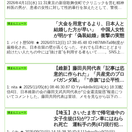
えたか
2026年4月1日(水) 11:31東京の新宿歌舞伎町でクリニックを営む精神
科医の男が、患者の女性に対して性的暴行を加えたとして、警視庁
に逮捕されました。不同意性交の疑いで逮捕されたのは、新宿区歌
舞伎町にある「東京クリニック」の院長で精神科医の伊沢純容疑者
（55）で、去年8月、クリニックの中で患者の20代の女性に対し、性
「大金を用意するより、日本人と
憤まんニュース
的暴行を加えた疑いがもたれています。警視庁によりますと、女性
結婚した方が早い」 中国人女性
はインターネ...
が明かす「偽装結婚」衝撃の実態
1: バイト歴50年 ★ 2026/07/12(日) 17:39:45.48 ID:H87IMhTa9制度が
厳格化され、日本在留の壁が高くなった。それでも日本にとどまり
続けたい人たちの中には“抜け道”を利用する者もいて……。SNS上に
存在する「日中お見合いパーティー」や「結婚相談所」を掲げるア
カウント。中国人「偽装結婚」の実態をルポする「本気で結婚する
気あるんですか？」5分前に出会ったばかりの20代半ばの中国人女性
【維新】藤田共同代表「記事は恣
憤まんニュース
は、筆者に突然そう問いただした。中国のチャットアプリ
意的に作られた」「共産党のプロ
「WeChat」のコミュニティ...
パガンダ紙」「“赤旗”は公平性を
重視するような報道機関ではな
1: nita ★ 2025/11/05(水) 08:46:30.87 ID:Yyv4dn9x911/4(火) 18:33配
い」★3
信4日、日本維新の会の藤田文武共同代表が“公金還流疑惑”報道につ
いてコメントした。藤田共同代表は冒頭、メモを見ながら以下のよ
うに述べた。「私の公設秘書が代表を務める会社（以下、当該企
業）に対し、私が代表を務める政治団体及び調査研究広報滞在費
（旧文通費）から政治活動における業務を発注・支出していること
【埼玉】さいたま市で帰宅途中の
憤まんニュース
について指摘されている。発注内容については、機関紙やポスター
女子生徒(15)がワゴン車にはねら
等のデザイン印刷...
れ死亡 運転手の男(47)現行犯逮
捕 青信号の横断歩道渡っている
1: ぐれ ★ 2025/09/21(日) 14:15:38.30 ID:SJJJobac9>>9/21(日)