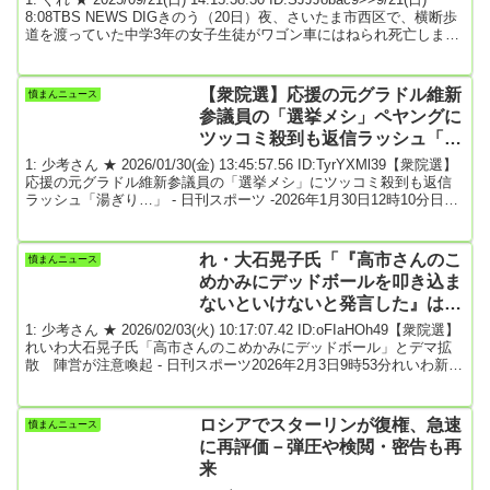
最中 ★2
8:08TBS NEWS DIGきのう（20日）夜、さいたま市西区で、横断歩
道を渡っていた中学3年の女子生徒がワゴン車にはねられ死亡しまし
た。きのう午後7時5分ごろ、さいたま市西区水判土の県道で、交差
点を右折しようとしたワゴン車が、横断歩道を渡っていた中学3年の
女子生徒（15）をはねました。女子生徒は意識不明の状態で病院に
【衆院選】応援の元グラドル維新
憤まんニュース
運ばれましたが、頭などを強く打っていて、死亡が確認されまし
参議員の「選挙メシ」ペヤングに
た。警...
ツッコミ殺到も返信ラッシュ「湯
ぎり…」
1: 少考さん ★ 2026/01/30(金) 13:45:57.56 ID:TyrYXMl39【衆院選】
応援の元グラドル維新参議員の「選挙メシ」にツッコミ殺到も返信
ラッシュ「湯ぎり…」 - 日刊スポーツ -2026年1月30日12時10分日本
維新の会の佐々木理江参院議員（43）が衆院選（2月8日投開票）の
応援中に投稿した「選挙メシ」ポストが話題となっている。佐々木
氏は29日昼に「ペヤング流し込みました！！！」と車内で、湯切り
れ・大石晃子氏「『高市さんのこ
憤まんニュース
済みの大盛りカップ焼きそばに粉末ソースをかけている動画を公
めかみにデッドボールを叩き込ま
開。「本日の...
ないといけないと発言した』は事
実ではなく、デマです」陣営が注
1: 少考さん ★ 2026/02/03(火) 10:17:07.42 ID:oFIaHOh49【衆院選】
意喚起
れいわ大石晃子氏「高市さんのこめかみにデッドボール」とデマ拡
散 陣営が注意喚起 - 日刊スポーツ2026年2月3日9時53分れいわ新選
組の大石晃子（あきこ）共同代表が3日までに、自身のX（旧ツイッ
ター）を更新。SNS上で、自身の発言についての「デマ」が流れて
いるとして、注意を呼びかけるスタッフ名義の文書をアップした。
ロシアでスターリンが復権、急速
憤まんニュース
大石氏のアカウントでは「デマに注意」と題して、スタッフが更新
に再評価－弾圧や検閲・密告も再
した文書を投稿。...
来