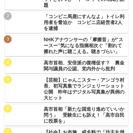
題
「コンビニ馬鹿にすんなよ」トイレ利
用者を脅迫か コンビニ店経営者2人
を逮捕
NHKアナウンサーの「摩擦音」が“ス
ースー”気になる指摘相次ぐ「割れて
擦れた声に聴こえる。聴きづらい」
高市首相、安倍派の復権促す？ 裏金
関与議員の公認、党内外から批判
【芸能】にゃんこスター・アンゴラ村
長、初写真集でランジェリーショット
公開 昨年はデジタル写真集が異例の
大ヒット
高市首相「新たな国造り進めていいか
問う」 受験生にも訴え！「高市自民
に投票を」
【社会】お布施、戒名料で「坊主丸儲