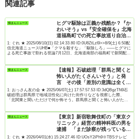
関連記事
ヒグマ駆除は正義か残酷か？『か
憤まんニュース
わいそう』vs『安全確保を』北海
道福島町での死亡事故巡り自治体
に寄せられた声から見えてくる分
1: ぐれ ★ 2025/08/10(日) 02:14:33.80 ID:0U8ZtLzl9>>8/9(土) 6:50配
断 ★2
信北海道ニュースUHB■「クマを殺すな」「駆除しろ」――ヒグマに
よる死亡事故で割れる世論7月12日、北海道南部の福島町で新聞配達
中の52歳の男性がヒグマに襲われ命を落としました。この痛ましい
事故をきっかけに、北海道庁や福島町役場には200件を超える意見や
苦情が寄せられました。その多くは「クマを殺すのはかわいそう
【速報】石破総理「群馬と聞くと
憤まんニュース
だ」という駆除に反対する声でした。また一方で「なぜもっと早く
怖い人がたくさんいそう」と発
駆除しな...
言 その後「差別の意識は全くな
い」と釈明
1: おっさん友の会 ★ 2025/06/07(土) 17:57:57.53 ID:3dQBgzTN9石
破総理は群馬県で地域活性化に向けた街作りなどを視察した際、
「北関東と聞いただけで何か怖そう。群馬県と聞くと怖い人がたく
さんいそう」などと発言しました。発言の後、「よく言われること
だが、先入観を持ってはいけないということで、差別の意識はな
い」と釈明しました。石破総理「我々西日本の人間は、北関東って
【東京】新宿歌舞伎町の「東京ク
憤まんニュース
聞いただけで何か怖そう。群馬県って聞くとなんか怖い人たくさん
リニック」経営の精神科医の男を
いそうみたいなところがあってですね、あと...
逮捕 「まだ診察が残っている」
と患者の20代女性に性的暴行を加
1: ぐれ ★ 2026/04/01(水) 15:24:27.46 ID:UOsY2iPh9※TBSテレビ