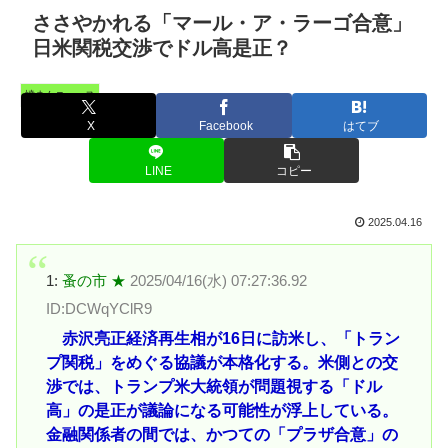
ささやかれる「マール・ア・ラーゴ合意」
日米関税交渉でドル高是正？
憤まんニュース
X
Facebook
はてブ
LINE
コピー
2025.04.16
1:
蚤の市 ★
2025/04/16(水) 07:27:36.92
ID:DCWqYClR9
赤沢亮正経済再生相が16日に訪米し、「トラン
プ関税」をめぐる協議が本格化する。米側との交
渉では、トランプ米大統領が問題視する「ドル
高」の是正が議論になる可能性が浮上している。
金融関係者の間では、かつての「プラザ合意」の