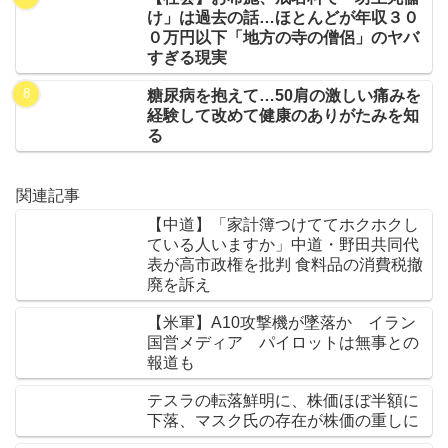
け」は過去の話…ほとんどが年収３０
０万円以下「地方の寺の僧侶」のヤバ
すぎる現実
糖尿病を抱えて…50肩の激しい痛みを
経験して改めて健康のありがたみを知
る
関連記事
【中道】「家計簿つけててホクホクし
ている人いますか」中道・野田共同代
表が高市政権を批判 食料品の消費税撤
廃を訴え
【米軍】A10攻撃機が墜落か イラン
国営メディア パイロットは無事との
報道も
テスラの転落鮮明に、株価ほぼ半額に
下落、マスク氏の存在が株価の重しに