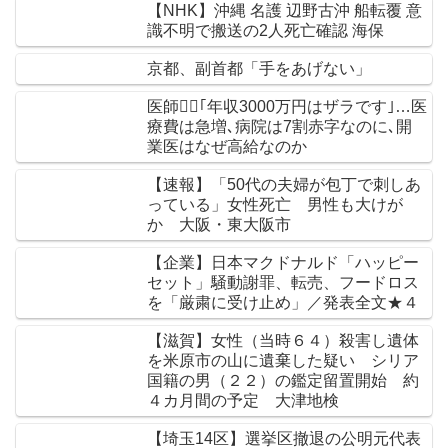
【NHK】沖縄 名護 辺野古沖 船転覆 意
識不明で搬送の2人死亡確認 海保
京都、副首都「手をあげない」
医師👨‍⚕｢年収3000万円はザラです｣…医
療費は急増､病院は7割赤字なのに､開
業医はなぜ高給なのか
【速報】「50代の夫婦が包丁で刺しあ
っている」女性死亡 男性も大けが
か 大阪・東大阪市
【企業】日本マクドナルド「ハッピー
セット」騒動謝罪、転売、フードロス
を「厳粛に受け止め」／発表全文★４
【滋賀】女性（当時６４）殺害し遺体
を米原市の山に遺棄した疑い シリア
国籍の男（２２）の鑑定留置開始 約
４カ月間の予定 大津地検
【埼玉14区】選挙区撤退の公明元代表