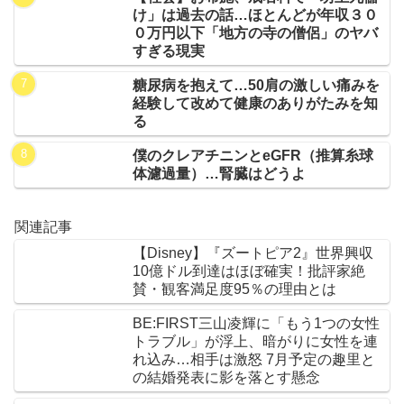
け」は過去の話…ほとんどが年収３０
０万円以下「地方の寺の僧侶」のヤバ
すぎる現実
糖尿病を抱えて…50肩の激しい痛みを
経験して改めて健康のありがたみを知
る
僕のクレアチニンとeGFR（推算糸球
体濾過量）…腎臓はどうよ
関連記事
【Disney】『ズートピア2』世界興収
10億ドル到達はほぼ確実！批評家絶
賛・観客満足度95％の理由とは
BE:FIRST三山凌輝に「もう1つの女性
トラブル」が浮上、暗がりに女性を連
れ込み…相手は激怒 7月予定の趣里と
の結婚発表に影を落とす懸念