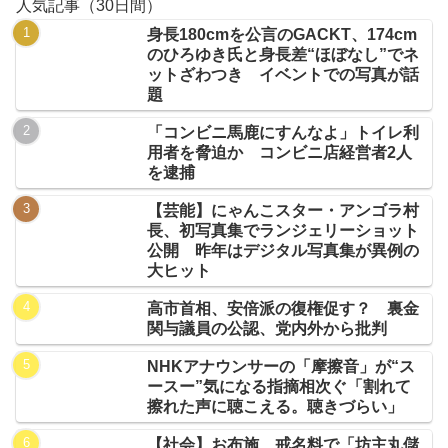
人気記事（30日間）
身長180cmを公言のGACKT、174cm
のひろゆき氏と身長差“ほぼなし”でネ
ットざわつき イベントでの写真が話
題
「コンビニ馬鹿にすんなよ」トイレ利
用者を脅迫か コンビニ店経営者2人
を逮捕
【芸能】にゃんこスター・アンゴラ村
長、初写真集でランジェリーショット
公開 昨年はデジタル写真集が異例の
大ヒット
高市首相、安倍派の復権促す？ 裏金
関与議員の公認、党内外から批判
NHKアナウンサーの「摩擦音」が“ス
ースー”気になる指摘相次ぐ「割れて
擦れた声に聴こえる。聴きづらい」
【社会】お布施、戒名料で「坊主丸儲