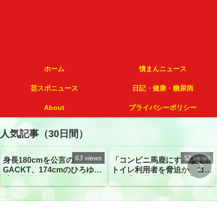
ホーム
憤まんニュース
芸スポニュース
日記・健康・糖尿病
About
プライバシーポリシー
人気記事（30日間）
63 views
52 views
身長180cmを公言の
「コンビニ馬鹿にすんなよ」
GACKT、174cmのひろゆき
トイレ利用者を脅迫か コン
氏と身長差“ほぼなし”でネッ
ビニ店経営者2人を逮捕
トざわつき イベントでの写
真が話題