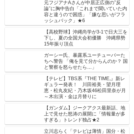
元フジアナAさんが中居正広側の"反
論"に胸中告白「これまで聞いていた内
容と違うので困惑」「嫌な思いがフラ
ッシュバック」★6
【高校野球】沖縄尚学が3-1で日大三を
下し、夏の全国大会初優勝 沖縄県勢
15年振り頂点
ガーシー氏、暴露系ユーチューバーた
ちへ警告 「俺を見て分からんのか？ 国
と警察を怒らせたら…」
【テレビ】TBS系『THE TIME,』新レ
ギュラー発表！ 川田裕美・望月理
恵・松丸友紀・乃木坂46松田里奈が月
～木出演・金は月替りに
【ガンダム】ジークアクス最新話、地
上で見せた怒涛の展開に「情報量が多
すぎる」トレンド独占★2
立川志らく「テレビは薄情」国分・松