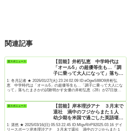
関連記事
【芸能】井桁弘恵 中学時代は
芸スポニュース
「オール5」の超優等生も…「調
子に乗って大人になって」落ちた
まさかの試験明かす
1: 冬月記者 ★ 2026/01/27(火) 23:24:02.09 ID:eOgwS88O9井桁弘
恵 中学時代は「オール5」の超優等生も…「調子に乗って大人にな
って」落ちたまさかの試験明かす女優の井桁弘恵（28）が27日放送
の日本テレビ系「ザ!世界仰天ニュース」（火曜後9・00）に出演、
中学校の時の驚くべき成績と、その後まさかの試験に失敗した経験
を明かした。井桁は福岡県出身で、修猷館高校から早大に進学した
【芸能】岸本理沙アナ ３月末で
芸スポニュース
才色兼備の女優。修猷館は1784年創立の超名門校で、大手塾の偏差
退社 渦中のフジからまた１人
値ランクでは73に相当し...
幼少期を米国で過ごした英語堪能
な入社３年目
1: 湛然 ★ 2025/03/16(日) 05:53:22.45 ID:MIgvR/rP92025.03.16 デイ
リースポーツ岸本理沙アナ ３月末で退社 渦中のフジからまた１