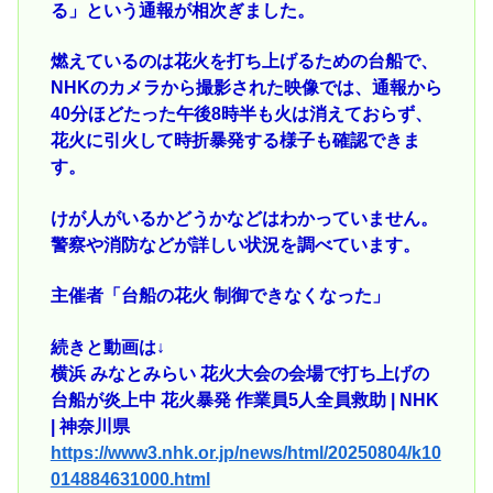
る」という通報が相次ぎました。
燃えているのは花火を打ち上げるための台船で、
NHKのカメラから撮影された映像では、通報から
40分ほどたった午後8時半も火は消えておらず、
花火に引火して時折暴発する様子も確認できま
す。
けが人がいるかどうかなどはわかっていません。
警察や消防などが詳しい状況を調べています。
主催者「台船の花火 制御できなくなった」
続きと動画は↓
横浜 みなとみらい 花火大会の会場で打ち上げの
台船が炎上中 花火暴発 作業員5人全員救助 | NHK
| 神奈川県
https://www3.nhk.or.jp/news/html/20250804/k10
014884631000.html