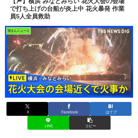
【🎆】横浜 みなとみらい 花火大会の会場
で打ち上げの台船が炎上中 花火暴発 作業
員5人全員救助
憤まんニュース
X
Facebook
はてブ
LINE
コピー