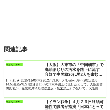
関連記事
【大阪】大東市の「中国朝市」で
憤まんニュース
廃油まじりの汚水を路上に流す
容疑で中国籍30代男2人を書類送
検
1: ぐれ ★ 2025/11/06(木) 20:27:33.98 ID:NoyibxnJ9>>2025/11/6
14:55産経WEST廃油まじりの汚水を路上に流したとして、大阪府警
鶴見署が、産業廃棄物処理法違反（投棄禁止）の疑いで、大阪府大
東市の食品販売店に勤務する中国籍の38歳と32歳の男2人と運営会社
を書類送検したことが6日、同署への取材で分かった。5日付。同署
によると、2人は、大東市で日曜早朝に定期的に開かれる「中国朝
【イラン戦争】４月２９日終結可
憤まんニュース
市」の人気店に勤務。揚げ物の調理に使ったフライヤーを店前の路
能性で識者が指摘「日本にとって
上で洗浄...