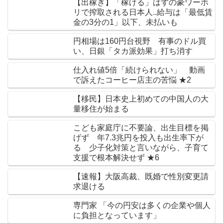
【出稼ぎ】「稼げる」はずの豪ワーホ
リで搾取される日本人..給与は「最低賃
金の3分の1」以下、未払いも
円相場は160円台視野 有事のドル買
い、日銀「タカ派効果」打ち消す
仕入れ値5倍「続けられない」 動画
で訴えたコーヒー店主の苦悩 ★2
【移民】日本史上初めての中国人の大
量移住が始まる
こども家庭庁に不要論、出生目標を掲
げず 年7.3兆円を投入も出生率下が
る 少子化対策と言いながら、子育て
支援で根本解決せず ★6
【速報】大阪高裁、既婚で性別変更請
求退ける
専門家 「今の円安は多くの企業や個人
に負担となっています」