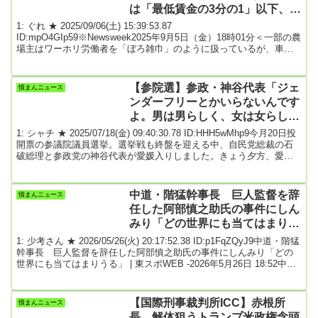
は「最低賃金の3分の1」以下、未
払いも
1: ぐれ ★ 2025/09/06(土) 15:39:53.87
ID:mpO4GIp59※Newsweek2025年9月5日（金）18時01分＜一部の農
場主はワーホリ労働者を「ぼろ雑巾」のように扱っているが、車も
お金もない若者は農場から出られない──悪徳ファームで働いた日本
人女性が語る衝撃の実態とは？＞円安の日本から、若者がオースト
ラリアに「出稼ぎ」に行く時代に。しかし一部には「労働搾取」と
【参院選】参政・神谷代表「ジェ
憤まんニュース
「悪徳農場」がはびこり、被害にあっても泣き寝入りするしかない
ンダーフリーとかいらないんです
という現実が。日本の若者を搾取する「豪ワー...
よ。男は男らしく、女は女らしく
でいいじゃないですか」★２
1: シャチ ★ 2025/07/18(金) 09:40:30.78 ID:HHH5wMhp9今月20日投
開票の参議院議員選挙。選挙戦も終盤を迎える中、自民党総裁の石
破総理と参政党の神谷代表が愛媛入りしました。きょう夕方、愛媛
選挙区に立候補している自民党・新人候補の応援のため四国中央市
を訪れた石破茂総理。石破首相：「『消費税廃止』。消費税好きな
人なんて誰もいませんって。じゃあ医療は、年金は、介護は、子育
中道・階猛幹事長 巨人監督を辞
憤まんニュース
ては誰が出すの。どこからお金持ってくるの。5年先、10年先どうす
任した阿部慎之助氏の事件にしん
るの。それをきちんと語らないで...
みり「どの世界にも当てはまりう
る」
1: 少考さん ★ 2026/05/26(火) 20:17:52.38 ID:p1FqZQyJ9中道・階猛
幹事長 巨人監督を辞任した阿部慎之助氏の事件にしんみり「どの
世界にも当てはまりうる」 | 東スポWEB -2026年5月26日 18:52中道
改革連合の階猛幹事長は２６日、国会内で会見。巨人の阿部慎之介
前監督の逮捕について言及した。(中略)階氏は東大野球部で投手とし
て活躍。今月２０日の東京六大学野球で東大が法政大に勝利し、９
【国際刑事裁判所ICC】赤根所
憤まんニュース
年ぶりの勝ち点をあげると２３日の会見で「後輩から励まされた」
長、解体狙うトランプ米政権念頭