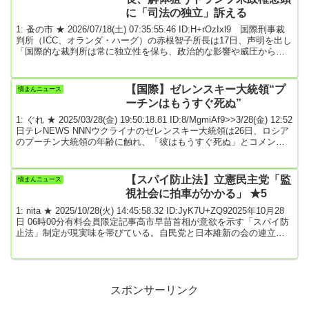
と喜びを...
に「司法の独立」訴える
1: 蚤の市 ★ 2026/07/18(土) 07:35:55.46 ID:H+rOzIxl9 国際刑事裁
判所（ICC、オランダ・ハーグ）の赤根智子所長は17日、声明を出し
「国際的な裁判所は常に独立性を保ち、政治的な影響や威圧から自
由でなければならない」と訴えた。非加盟国の米国がICCを敵視して
解体に向けた動きを加速させていることを念頭に置いたとみられ
る。声明は「独立した司法機関がなければ、国際的な法の支配は成
【国際】ゼレンスキー大統領“プ
憤まんニュース
り立たない」と強調した。「近年、国際法は直接的な攻撃や法を支
ーチンはもうすぐ死ぬ”
持するという決意の弱まりか...
1: ぐれ ★ 2025/03/28(金) 19:50:18.81 ID:8/MgmiAf9>>3/28(金) 12:52
日テレNEWS NNNウクライナのゼレンスキー大統領は26日、ロシア
のプーチン大統領の年齢に触れ、「彼はもうすぐ死ぬ」とコメント
しました。ゼレンスキー大統領は26日、フランスのテレビ番組に出
演し、現在72歳のプーチン大統領について、死ぬことで権力を失う
ことを恐れていると言及しました。ゼレンスキー大統領「プーチン
【スパイ防止法】立憲民主党「監
憤まんニュース
は権力を失うことを恐れている。これは社会の安定度にもよるが、
視社会に拍車がかかる」 ★5
彼の...
1: nita ★ 2025/10/28(火) 14:45:58.32 ID:JyK7U+ZQ92025年10月28
日 06時00分有料会員限定記事高市早苗首相が意欲を示す「スパイ防
止法」制定が現実味を帯びている。自民党と日本維新の会の連立合
意文書には、年内の検討開始と速やかな法案成立が盛り込まれた。7
月の参院選で伸長した国民民主、参政両党も導入を求めており、少
数与党下でも成立は可能な状況だ。ただ、市民への監視強化などを
通じて民主主義の土台を揺るがすという指摘もあり、国会提出まで
は曲折も予想され...
スポンサーリンク