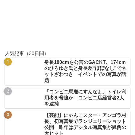
人気記事（30日間）
身長180cmを公言のGACKT、174cm
のひろゆき氏と身長差“ほぼなし”でネ
ットざわつき イベントでの写真が話
題
「コンビニ馬鹿にすんなよ」トイレ利
用者を脅迫か コンビニ店経営者2人
を逮捕
【芸能】にゃんこスター・アンゴラ村
長、初写真集でランジェリーショット
公開 昨年はデジタル写真集が異例の
大ヒット