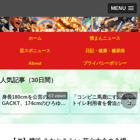
MENU
ホーム
憤まんニュース
芸スポニュース
日記・健康・糖尿病
About
プライバシーポリシー
人気記事（30日間）
63 views
52 views
身長180cmを公言の
「コンビニ馬鹿にすんなよ」
GACKT、174cmのひろゆき
トイレ利用者を脅迫か コン
氏と身長差“ほぼなし”でネッ
ビニ店経営者2人を逮捕
トざわつき イベントでの写
真が話題