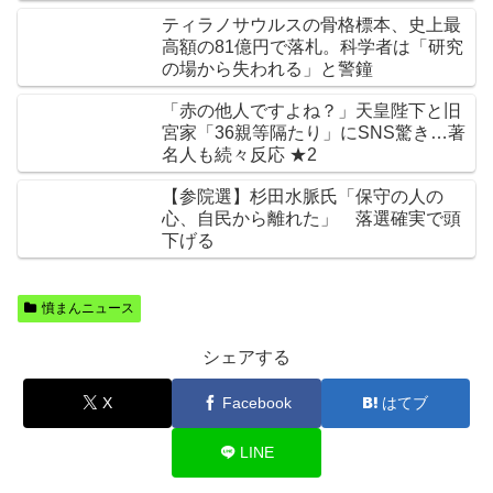
ティラノサウルスの骨格標本、史上最
高額の81億円で落札。科学者は「研究
の場から失われる」と警鐘
「赤の他人ですよね？」天皇陛下と旧
宮家「36親等隔たり」にSNS驚き…著
名人も続々反応 ★2
【参院選】杉田水脈氏「保守の人の
心、自民から離れた」 落選確実で頭
下げる
憤まんニュース
シェアする
X
Facebook
はてブ
LINE