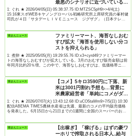
最悪のシナリオに近づいている」
★3
1: ぐれ ★ 2026/04/05(日) 05:38:37.75 ID:MTZSC5pH9>>4/4(土)
15:16東スポWEBキヤノングローバル戦略研究所上席研究員の峯村健
司氏が４日「サタデーＬＩＶＥニュース ジグザグ」（日本テレビ
系）に出演。米・イスラエルによるイラン攻撃について言及した。
トランプ大統領は国民向けの演説で「２～３週間、激しい攻撃を行
う。石器時代にもどしてやる」と発言した。峯村氏は「４月２９日
ファミリーマート、海苔なしおむ
憤まんニュース
という締め切りが頭の中にあるんだろうと思う。この日が何かと言
すび拡大「海苔を使用しない分コ
うと戦争を始めて、ちょ...
ストを抑えられる」
1: 煮卵 ★ 2025/05/05(月) 19:29:55.76 ID:x3+cyrd49ファミリーマー
トの海苔なしおむすびが拡大している。3月のおむすび販売金額は前
年同月比約20％増。この中で、海苔なしおむすびは、低価格帯ニー
ズに対する新商品の開発や品揃え商品数の増加で40％以上の伸びと
なった。これにより、おむすび全品に占める海苔なしおむすびの構
成比は上昇。低価格ニーズへの対応については「基本、おむすびの
【コメ】5キロ3590円に下落、新
憤まんニュース
仕様は海苔・ごはん・中具で構成されており、まぜごはんタイプの
米は3001円割れ予想も…背景に
海苔なしおむすびとした場合、...
米農家経営者「単純にコメがダブ
ついてしまった」★5
1: ぐれ ★ 2026/07/07(火) 13:43:12.68 ID:uCO5taWm9>7/5(日) 10:30
配信ABEMA TIMES農林水産省は先週、最新のコメの平均販売価格
を発表した。6月15日から21日までの1週間に全国のスーパーのおよ
そ1000店舗で販売された価格は5キロあたり3590円。今年1月に4400
円台だった販売価格は2週連続の3500円台となり、今年の新米は3000
円を割り込むと予想する店舗も出てきている。なぜコメの価格が下
【出稼ぎ】「稼げる」はずの豪ワ
憤まんニュース
がっているのか。『ABEMA Prime』で...
ーホリで搾取される日本人..給与