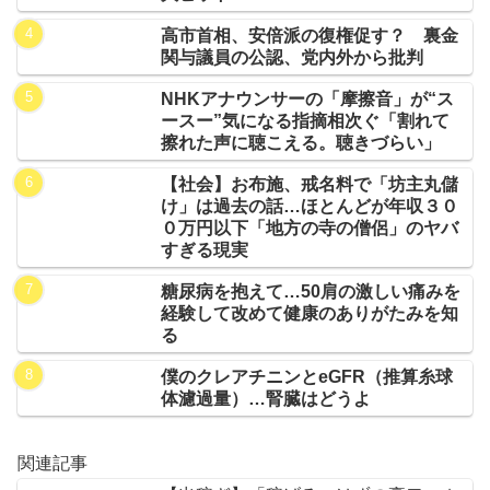
高市首相、安倍派の復権促す？ 裏金
関与議員の公認、党内外から批判
NHKアナウンサーの「摩擦音」が“ス
ースー”気になる指摘相次ぐ「割れて
擦れた声に聴こえる。聴きづらい」
【社会】お布施、戒名料で「坊主丸儲
け」は過去の話…ほとんどが年収３０
０万円以下「地方の寺の僧侶」のヤバ
すぎる現実
糖尿病を抱えて…50肩の激しい痛みを
経験して改めて健康のありがたみを知
る
僕のクレアチニンとeGFR（推算糸球
体濾過量）…腎臓はどうよ
関連記事