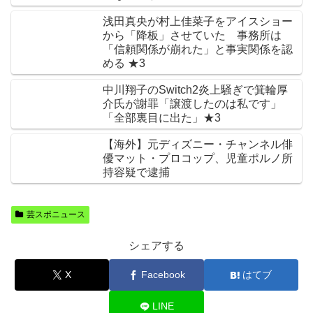
浅田真央が村上佳菜子をアイスショー
から「降板」させていた 事務所は
「信頼関係が崩れた」と事実関係を認
める ★3
中川翔子のSwitch2炎上騒ぎで箕輪厚
介氏が謝罪「譲渡したのは私です」
「全部裏目に出た」★3
【海外】元ディズニー・チャンネル俳
優マット・プロコップ、児童ポルノ所
持容疑で逮捕
芸スポニュース
シェアする
X
Facebook
はてブ
LINE