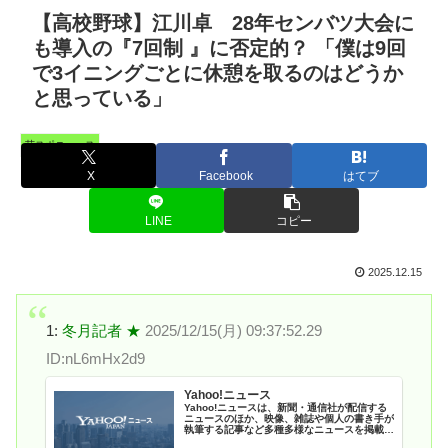
【高校野球】江川卓 28年センバツ大会に
も導入の『7回制 』に否定的？ 「僕は9回
で3イニングごとに休憩を取るのはどうか
と思っている」
芸スポニュース
X
Facebook
はてブ
LINE
コピー
2025.12.15
1:
冬月記者 ★
2025/12/15(月) 09:37:52.29
ID:nL6mHx2d9
Yahoo!ニュース
Yahoo!ニュースは、新聞・通信社が配信する
ニュースのほか、映像、雑誌や個人の書き手が
執筆する記事など多種多様なニュースを掲載し
ています。