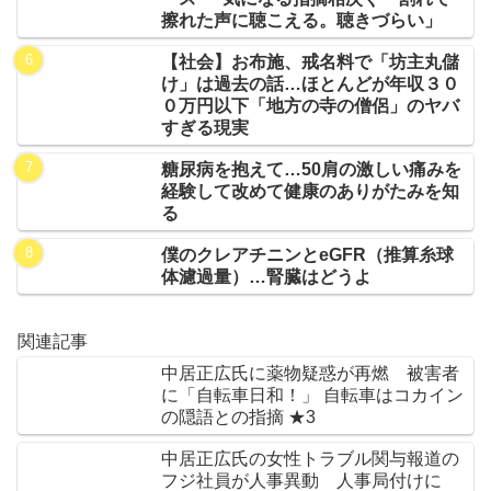
擦れた声に聴こえる。聴きづらい」
【社会】お布施、戒名料で「坊主丸儲
け」は過去の話…ほとんどが年収３０
０万円以下「地方の寺の僧侶」のヤバ
すぎる現実
糖尿病を抱えて…50肩の激しい痛みを
経験して改めて健康のありがたみを知
る
僕のクレアチニンとeGFR（推算糸球
体濾過量）…腎臓はどうよ
関連記事
中居正広氏に薬物疑惑が再燃 被害者
に「自転車日和！」 自転車はコカイン
の隠語との指摘 ★3
中居正広氏の女性トラブル関与報道の
フジ社員が人事異動 人事局付けに