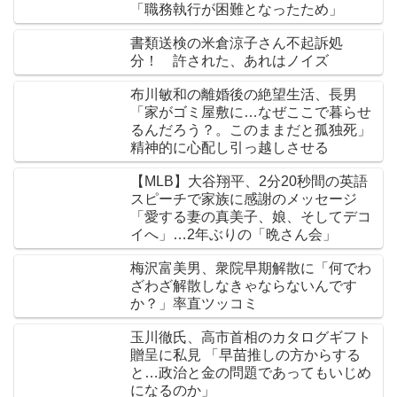
「職務執行が困難となったため」
書類送検の米倉涼子さん不起訴処
分！ 許された、あれはノイズ
布川敏和の離婚後の絶望生活、長男
「家がゴミ屋敷に…なぜここで暮らせ
るんだろう？。このままだと孤独死」
精神的に心配し引っ越しさせる
【MLB】大谷翔平、2分20秒間の英語
スピーチで家族に感謝のメッセージ
「愛する妻の真美子、娘、そしてデコ
イへ」…2年ぶりの「晩さん会」
梅沢富美男、衆院早期解散に「何でわ
ざわざ解散しなきゃならないんです
か？」率直ツッコミ
玉川徹氏、高市首相のカタログギフト
贈呈に私見 「早苗推しの方からする
と…政治と金の問題であってもいじめ
になるのか」