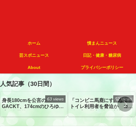
ホーム
憤まんニュース
芸スポニュース
日記・健康・糖尿病
About
プライバシーポリシー
人気記事（30日間）
63 views
52 views
身長180cmを公言の
「コンビニ馬鹿にすんなよ」
GACKT、174cmのひろゆき
トイレ利用者を脅迫か コン
氏と身長差“ほぼなし”でネッ
ビニ店経営者2人を逮捕
トざわつき イベントでの写
真が話題