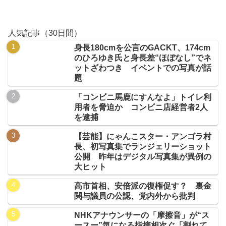
人気記事（30日間）
身長180cmを公言のGACKT、174cm
のひろゆき氏と身長差“ほぼなし”でネ
ットざわつき イベントでの写真が話
題
「コンビニ馬鹿にすんなよ」トイレ利
用者を脅迫か コンビニ店経営者2人
を逮捕
【芸能】にゃんこスター・アンゴラ村
長、初写真集でランジェリーショット
公開 昨年はデジタル写真集が異例の
大ヒット
高市首相、安倍派の復権促す？ 裏金
関与議員の公認、党内外から批判
NHKアナウンサーの「摩擦音」が“ス
ースー”気になる指摘相次ぐ「割れて