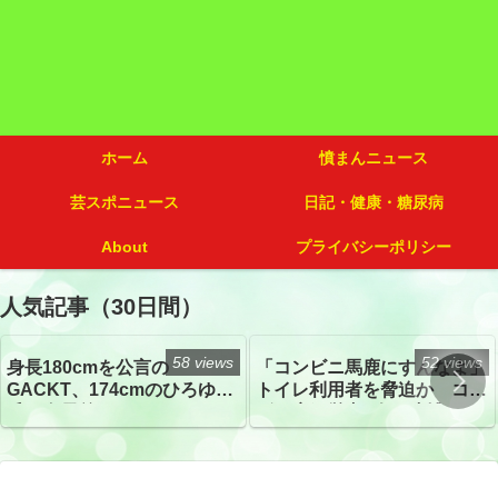
ホーム
憤まんニュース
芸スポニュース
日記・健康・糖尿病
About
プライバシーポリシー
人気記事（30日間）
58 views
52 views
身長180cmを公言の
「コンビニ馬鹿にすんなよ」
GACKT、174cmのひろゆき
トイレ利用者を脅迫か コン
氏と身長差“ほぼなし”でネッ
ビニ店経営者2人を逮捕
トざわつき イベントでの写
真が話題