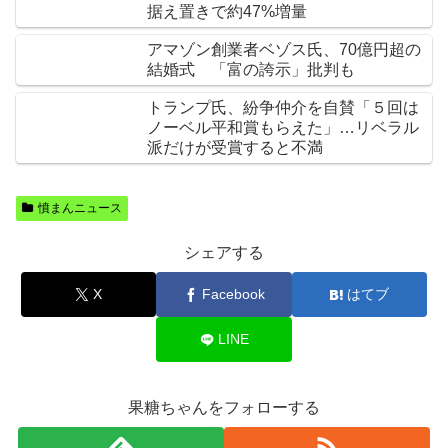
据え置きで約47%増量
アマゾン創業者ベゾス氏、70億円超の
結婚式 「富の誇示」批判も
トランプ氏、紛争仲介を自賛「５回は
ノーベル平和賞もらえた」…リベラル
派だけが受賞すると不満
憤まんニュース
シェアする
X
Facebook
はてブ
LINE
果糖ちゃんをフォローする