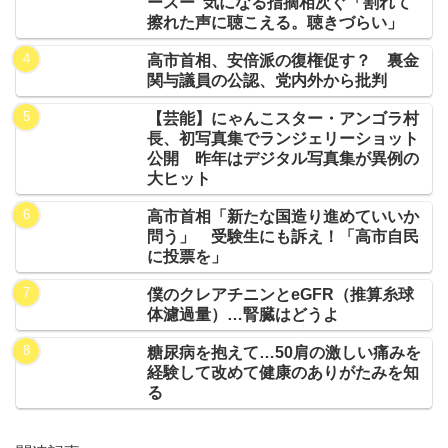
ースー”気になる指摘相次ぐ「割れて
擦れた声に聴こえる。聴きづらい」
高市首相、安倍派の復権促す？ 裏金
関与議員の公認、党内外から批判
【芸能】にゃんこスター・アンゴラ村
長、初写真集でランジェリーショット
公開 昨年はデジタル写真集が異例の
大ヒット
高市首相「新たな国造り進めていいか
問う」 受験生にも訴え！「高市自民
に投票を」
僕のクレアチニンとeGFR（推算糸球
体濾過量）…腎臓はどうよ
糖尿病を抱えて…50肩の激しい痛みを
経験して改めて健康のありがたみを知
る