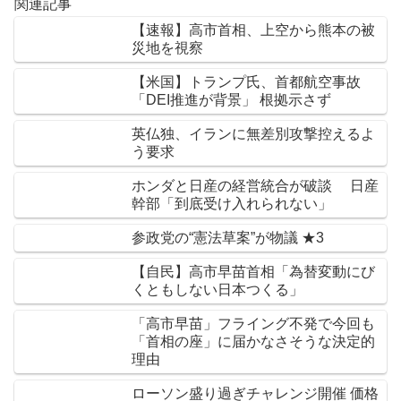
関連記事
【速報】高市首相、上空から熊本の被
災地を視察
【米国】トランプ氏、首都航空事故
「DEI推進が背景」 根拠示さず
英仏独、イランに無差別攻撃控えるよ
う要求
ホンダと日産の経営統合が破談 日産
幹部「到底受け入れられない」
参政党の“憲法草案”が物議 ★3
【自民】高市早苗首相「為替変動にび
くともしない日本つくる」
「高市早苗」フライング不発で今回も
「首相の座」に届かなさそうな決定的
理由
ローソン盛り過ぎチャレンジ開催 価格