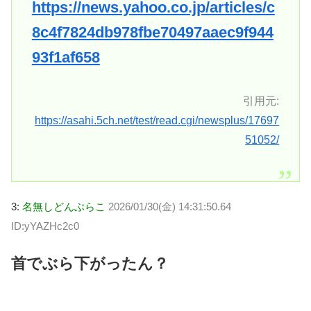
https://news.yahoo.co.jp/articles/c
8c4f7824db978fbe70497aaec9f944
93f1af658
引用元:
https://asahi.5ch.net/test/read.cgi/newsplus/17697
51052/
3:
名無しどんぶらこ
2026/01/30(金) 14:31:50.64
ID:yYAZHc2c0
首でぶら下がったん？