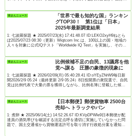
家族の豊かな暮らしを願い、ロシアへ旅立った13人のうち3人は戦場
で死亡し、2人は戦争で負傷して帰国した。残り8人は現在行方不明
となっている。彼らはロシアでの警備員、ヘルパー、料理人などの
「世界で最も知的な国」ランキン
憤まんニュース
仕事を持ち...
グTOP30！ 第1位は「日本」
2025年最新調査結果
1: 七波羅探題 ★ 2025/07/23(水) 17:41:48.07 ID:LEKO2xyH9ねとら
ぼ2025/07/23 08:30（更新）Wiqtcom Inc.は、100以上の国・地域の
人々を対象に公式IQテスト「Worldwide IQ Test」を実施し、その結
果を「【2025年】世界で最も知的な国ランキング」として発表しま
した。同テストは受験者の年齢や学歴、性別にスコアが左右され
ず、後天的な知識ではなく、一般的な知能や認知能力が分析対象と
比例候補不足の自民、13議席を他
憤まんニュース
なっています。どのような国・地域が上位にラ...
党へ譲る 圧勝の象徴的現象に
1: 七波羅探題 ★ 2026/02/09(月) 05:40:28.41 ID:oYEyZNrW9毎日新
聞2026/2/9 05:24（最終更新 2/9 05:24）8日投開票の衆院選で、自民
党は比例代表で大量の票を獲得しながら、比例名簿に登載した候補
者が足りず、計13議席を他党へ譲る結果となった。自民圧勝の象徴
的な現象となった。今回の衆院選で、自民は比例代表で67人が当選
した。ただ、得票数で見れば80議席獲得できていた計算だ。小選挙
【日本郵便】郵便貨物車 2500台
憤まんニュース
区と比例で重複立候補した候補の大半が当選したため、比例南関東
売却へ トラックやバン
ブ...
1: 煮卵 ★ 2025/06/14(土) 14:52:26.67 ID:KVpDPWle9日本郵便が配
達員の酒気帯びを確認する法定点呼を適切に実施していなかった問
題で、国土交通省から貨物運送許可を取り消す行政処分案を通知さ
れたトラックやバン約2500台を売却する方向で検討していることが
14日、分かった。行政処分を受ければ対象車両は5年間、運送許可の