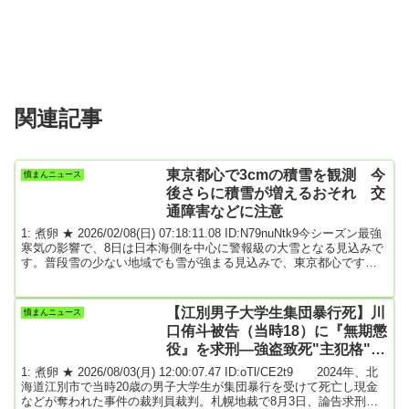
関連記事
東京都心で3cmの積雪を観測 今
憤まんニュース
後さらに積雪が増えるおそれ 交
通障害などに注意
1: 煮卵 ★ 2026/02/08(日) 07:18:11.08 ID:N79nuNtk9今シーズン最強
寒気の影響で、8日は日本海側を中心に警報級の大雪となる見込みで
す。普段雪の少ない地域でも雪が強まる見込みで、東京都心ですで
に3cmの積雪を観測しました。交通障害などに警戒が必要です。日
本海側の広い範囲で断続的に雪が降っていて、午前4時までの3時間
に降った雪の量は鳥取・大山町で21cmなどとなっています。8日は
【江別男子大学生集団暴行死】川
憤まんニュース
大雪のピークとなる見込みで、特に北陸から山陰を中心に警報級の
口侑斗被告（当時18）に『無期懲
大雪となるおそれがあり、...
役』を求刑―強盗致死"主犯格"の
特定少年
1: 煮卵 ★ 2026/08/03(月) 12:00:07.47 ID:oTl/CE2t9 2024年、北
海道江別市で当時20歳の男子大学生が集団暴行を受けて死亡し現金
などが奪われた事件の裁判員裁判。札幌地裁で8月3日、論告求刑公