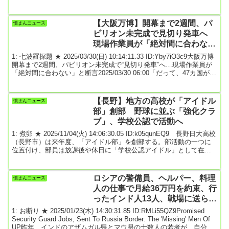
判が開かれ、強盗致死罪などに問われている川口侑斗被告(当時18)対
し、検察は「類例を見ないほど悪質な犯行。被害者への圧倒的暴行
は川口被告が主導したと言える。共犯の八木原亜麻被告に責任転嫁
【大阪万博】開幕まで2週間、パ
憤まんニュース
する様子が目立つ」などとして無期懲役を求刑しました。起訴状な
ビリオン未完成で見切り発車へ
どによりますと、川口...
現場作業員が「絶対間に合わな
い」と断言
1: 七波羅探題 ★ 2025/03/30(日) 10:14:11.33 ID:Yby7iO3c9大阪万博
開幕まで2週間、パビリオン未完成で“見切り発車”へ…現場作業員が
「絶対間に合わない」と断言2025/03/30 06:00「だって、47カ国が出
展するタイプA（各国が独自に建設するパビリオン=筆者注）のパビ
リオンが、3月10日時点でわずか8棟しか完成してないんですよ？
来場者の目に触れる部分だけ間に合わせて、開催期間中も工事を進
【長野】地方の高校が「アイドル
憤まんニュース
めて仕上げるつもりでしょう。運営もさすがに焦ったのか、2月から
部」創部 野球に並ぶ「強化クラ
3...
ブ」、学校公認で活動へ
1: 煮卵 ★ 2025/11/04(火) 14:06:30.05 ID:k05qunEQ9 長野日大高校
（長野市）は来年度、「アイドル部」を創部する。部活動の一つに
位置付け、部員は放課後や休日に「学校公認アイドル」として在学
中の3年限定で活動する。来春入学する新1年生の女子を対象に入部
希望者を募集中で、11月8日のオープンスクールでダンスの体験レッ
スンと説明会を行う。アイドル部は、放課後や休日に部活として活
ロシアの警備員、ヘルパー、料理
憤まんニュース
動。専門の講師陣によるレッスンや、オリジナルの楽曲の制作・配
人の仕事で月給36万円を約束、行
信、ライブやイベント、テレビ...
ったインド人13人、戦場に送ら
れ、3人死亡、2人負傷、8人行方
1: お断り ★ 2025/01/23(木) 14:30:31.85 ID:RMLi55QZ9Promised
不明に
Security Guard Jobs, Sent To Russia Border: The 'Missing' Men Of
UP昨年、インドのアザムガル県とマウ県の十数人の若者が、自分や