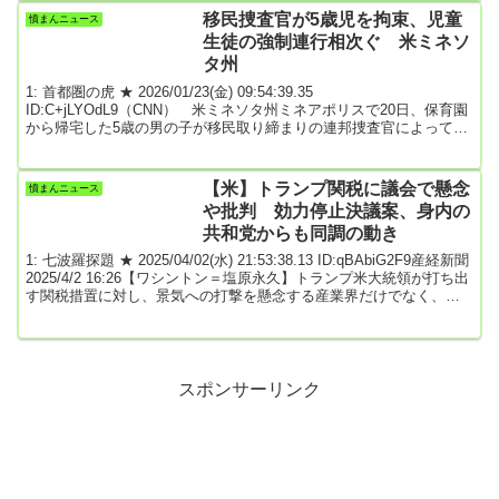
再取得ができなくなるため、維持費を削減して業績への影響を抑え
移民捜査官が5歳児を拘束、児童
憤まんニュース
る。配達員の雇用は継続する。売却価格は対象車両の取得価格や使
生徒の強制連行相次ぐ 米ミネソ
用した年数などに基づいて算定...
タ州
1: 首都圏の虎 ★ 2026/01/23(金) 09:54:39.35
ID:C+jLYOdL9（CNN） 米ミネソタ州ミネアポリスで20日、保育園
から帰宅した5歳の男の子が移民取り締まりの連邦捜査官によって拘
束され、連行された。弁護士や学校関係者は22日、男の子がテキサ
ス州にある移民税関捜査局（ICE）の施設で父親と一緒に勾留されて
いることを明らかにした。全文はソースで 最終更新:1/23(金) 9:48
【米】トランプ関税に議会で懸念
憤まんニュース
引用元: 2: 名無しどんぶらこ 2026/01/23(金) 09:56:16.08 I...
や批判 効力停止決議案、身内の
共和党からも同調の動き
1: 七波羅探題 ★ 2025/04/02(水) 21:53:38.13 ID:qBAbiG2F9産経新聞
2025/4/2 16:26【ワシントン＝塩原永久】トランプ米大統領が打ち出
す関税措置に対し、景気への打撃を懸念する産業界だけでなく、連
邦議会でも警戒が強まっている。成果を急ぐトランプ氏が大統領権
限を躊躇（ちゅうちょ）なく使い、続々と関税引き上げを表明する
ことを問題視し、身内の共和党からも「トランプ流」への異論が出
ている。トランプ政権は鉄鋼とアルミニウムの輸入品に一律25％を
課す関税措置を発...
スポンサーリンク