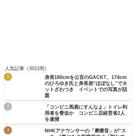
人気記事（30日間）
身長180cmを公言のGACKT、174cm
のひろゆき氏と身長差“ほぼなし”でネ
ットざわつき イベントでの写真が話
題
「コンビニ馬鹿にすんなよ」トイレ利
用者を脅迫か コンビニ店経営者2人
を逮捕
NHKアナウンサーの「摩擦音」が“ス