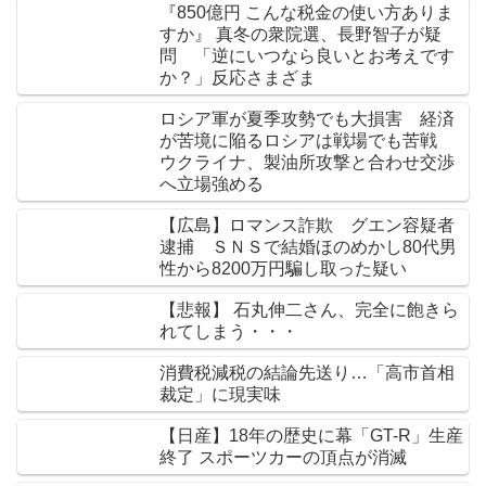
『850億円 こんな税金の使い方ありま
すか』 真冬の衆院選、長野智子が疑
問 「逆にいつなら良いとお考えです
か？」反応さまざま
ロシア軍が夏季攻勢でも大損害 経済
が苦境に陥るロシアは戦場でも苦戦
ウクライナ、製油所攻撃と合わせ交渉
へ立場強める
【広島】ロマンス詐欺 グエン容疑者
逮捕 ＳＮＳで結婚ほのめかし80代男
性から8200万円騙し取った疑い
【悲報】 石丸伸二さん、完全に飽きら
れてしまう・・・
消費税減税の結論先送り…「高市首相
裁定」に現実味
【日産】18年の歴史に幕「GT-R」生産
終了 スポーツカーの頂点が消滅