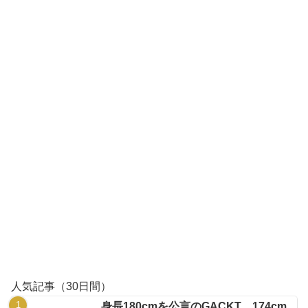
人気記事（30日間）
身長180cmを公言のGACKT、174cm