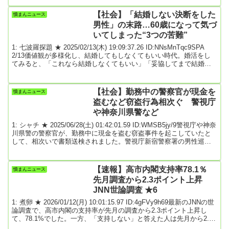
転落してしまうかもしれない。「責任ある積極財政」を断行し、も
う一度強い日本経済をつくる。※前スレ自民党・小林鷹之政調会長
【社会】「結婚しない決断をした
憤まんニュース
「ここで高市政権が動かなかったら、日本は二流国に転落してしま
男性」の末路…60歳になって気づ
うかもしれない」 引用...
いてしまった“3つの苦難”
1: 七波羅探題 ★ 2025/02/13(木) 19:09:37.26 ID:NNsMnTqc9SPA
2/13価値観が多様化し、結婚してもしなくてもいい時代。婚活をし
てみると、「これなら結婚しなくてもいい」「妥協してまで結婚し
たくない」「何のために結婚するのかわからなくなった」など本当
に自分は結婚したいのかがわからなくなってしまうこともあります
よね。今回は「結婚しないと決めた独身男性がどんな末路に陥るの
【社会】勤務中の警察官が現金を
憤まんニュース
か？」をお伝えします。今回のコラムで今後、「あなたがどうした
盗むなど窃盗行為相次ぐ 警視庁
いか？」を考えるきっかけにして...
や神奈川県警など
1: シャチ ★ 2025/06/28(土) 01:42:01.59 ID:WMSB5jy/9警視庁や神奈
川県警の警察官が、勤務中に現金を盗む窃盗事件を起こしていたと
して、相次いで書類送検されました。警視庁新宿警察署の男性巡査
部長（43）は2月、駅で倒れていた人の持ち物から現金16万円を盗ん
だ疑いが持たれていて、高尾警察署の男性巡査（32）は5月、通報を
受けて訪れた高齢女性宅から現金2万円を盗んだ疑いで書類送検され
【速報】高市内閣支持率78.1％
憤まんニュース
ました。また、神奈川県警相模原南警察署の男性巡査部長も2024年
先月調査から2.3ポイント上昇
11月、高齢女性宅...
JNN世論調査 ★6
1: 煮卵 ★ 2026/01/12(月) 10:01:15.97 ID:4gFVy9h69最新のJNNの世
論調査で、高市内閣の支持率が先月の調査から2.3ポイント上昇し
て、78.1%でした。一方、「支持しない」と答えた人は先月から2.1
ポイント下落して、18.6%でした。各党の支持率は以下の通り。自