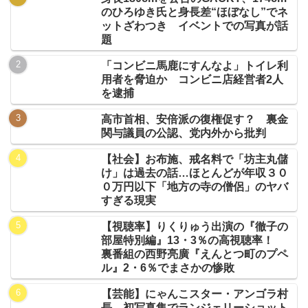
のひろゆき氏と身長差“ほぼなし”でネ
ットざわつき イベントでの写真が話
題
「コンビニ馬鹿にすんなよ」トイレ利
用者を脅迫か コンビニ店経営者2人
を逮捕
高市首相、安倍派の復権促す？ 裏金
関与議員の公認、党内外から批判
【社会】お布施、戒名料で「坊主丸儲
け」は過去の話…ほとんどが年収３０
０万円以下「地方の寺の僧侶」のヤバ
すぎる現実
【視聴率】りくりゅう出演の『徹子の
部屋特別編』13・3％の高視聴率！
裏番組の西野亮廣『えんとつ町のプペ
ル』2・6％でまさかの惨敗
【芸能】にゃんこスター・アンゴラ村
長、初写真集でランジェリーショット