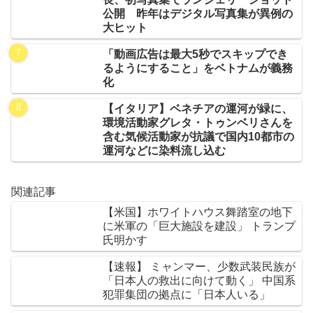
公開 昨年はデジタル写真集が異例の
大ヒット
「動画広告は最大5秒でスキップでき
るようにすること」をベトナムが義務
化
【イタリア】ベネチアの運河が緑に、
環境活動家グレタ・トゥンベリさんを
含む気候活動家が抗議で国内10都市の
運河などに染料流し込む
関連記事
【米国】ホワイトハウス舞踏室の地下
に米軍の「巨大施設を建設」 トランプ
氏明かす
【速報】 ミャンマー、少数武装民族が
「日本人の救出に向けて動く」 中国系
犯罪集団の拠点に「日本人いる」