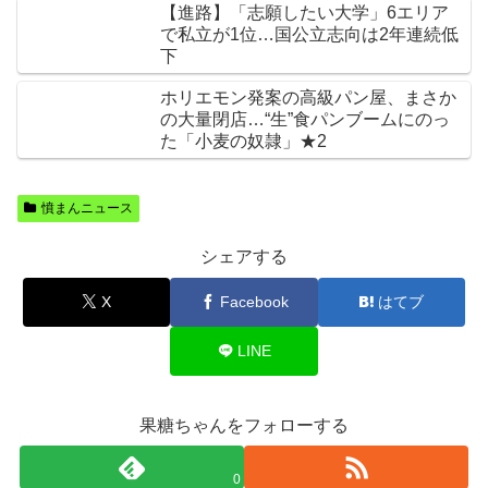
【進路】「志願したい大学」6エリア
で私立が1位…国公立志向は2年連続低
下
ホリエモン発案の高級パン屋、まさか
の大量閉店…“生”食パンブームにのっ
た「小麦の奴隷」★2
憤まんニュース
シェアする
X
Facebook
はてブ
LINE
果糖ちゃんをフォローする
0