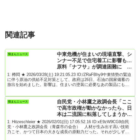
関連記事
中東危機が住まいの現場直撃、シ
憤まんニュース
ンナー不足で住宅着工に影響も…
原料「ナフサ」が調達困難に 塗
装業者「長引くと厳しい」 [樽悶
1: 樽悶 ★ 2026/03/28(土) 19:21:05.23 ID:/ZRaFBhy9中東情勢の緊迫
★]
に伴う原油の供給不足対策として、政府は26日、石油の国家備蓄の
放出を始めました。影響は、住まいの塗装に必要なあの製品にも及
んでいて、業者からは不安の声が上がっています。富山市内にある
リフォーム工事の現場。この日、家の外壁を塗装する作業が行われ
ていました。この現場に欠かせないのが――「塗料用のシンナーで
自民党・小林鷹之政調会長「ここ
憤まんニュース
す」（職人）塗料を薄めるためのシンナー。混ぜることで塗りやす
で高市政権が動かなかったら、日
くなり、耐久性も上がるといいます...
本は二流国に転落してしまうかも
しれない」
1: Hitzeschleier ★ 2026/02/01(日) 17:05:52.16 ID:xE9zW9CG9自民
党・小林鷹之政調会長（青森市の会合） 人材が生み出す高い技術
力こそ、かつて日本の大きな成長の原動力だった。それが少しずつ
弱まっている。ここで高市政権が動かなかったら、日本は二流国に