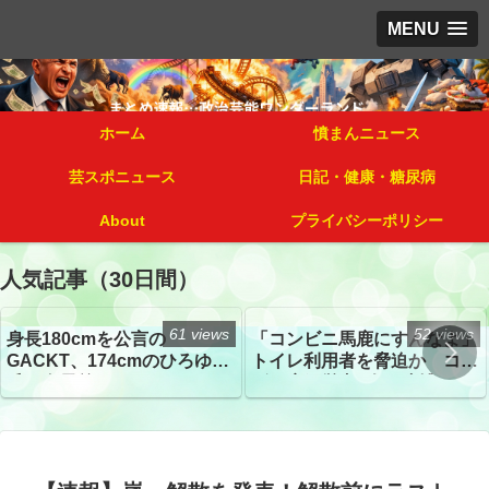
MENU
ホーム
憤まんニュース
芸スポニュース
日記・健康・糖尿病
About
プライバシーポリシー
人気記事（30日間）
61 views
52 views
身長180cmを公言の
「コンビニ馬鹿にすんなよ」
GACKT、174cmのひろゆき
トイレ利用者を脅迫か コン
氏と身長差“ほぼなし”でネッ
ビニ店経営者2人を逮捕
トざわつき イベントでの写
真が話題