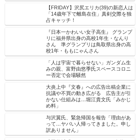
【FRIDAY】沢尻エリカ(39)の新恋人は
「14歳年下で離島在住」真剣交際を独
占キャッチ！
『日本一かわいい女子高生』 グランプ
リに福井県出身の高校1年生・なんり
さん 準グランプリは鳥取県出身の高
校1年・ももにゃんさん
「人は宇宙で暮らせない」ガンダム生
みの親、富野由悠季氏スペースコロニ
ー否定で会場騒然
大炎上中『文春』への広告出稿企業に
抗議や不買の動き広がる 広告主が引
かない仕組みは…堀江貴文氏「みかじ
め料」
与沢翼氏、緊急帰国を報告「理由があ
って…ヤバい人帰ってきました。申し
訳ありません」