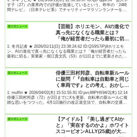
す子（27）の業界内での評価が急落しているという。昨年の「24時
間テレビ」（日本テレビ系）でチャリティーマラソンランナーを務
め、一躍、人気タレントの仲間入りを果たしたが、早くも「賞味期
限切れ説」が飛び交っているというのだ。バラエティー番組で多く
のキャスティングを担当するプロデューサーが耳打ちする。「昨年
【芸能】ホリエモン、AIの進化で
芸スポニュース
から今年8月にかけて、計300本以上の番組に出演し、大人気のやす
真っ先になくなる職業とは？
子だったが…秋以降減少傾向...
「俺が経営者だったら最初に切
る」
1: 冬月記者 ★ 2026/01/11(日) 23:38:24.62 ID:QS9S7iPj9ホリエモ
ン、AIの進化で真っ先になくなる職業とは？「俺が経営者だったら
最初に切る」実業家・堀江貴文氏（53）が11日までに更新された
TBS「サンデージャポン」の公式YouTubeチャンネルに出演し、AI
の進化で真っ先になくなるという職業について語る場面があった。
「AIの進化」というテーマになり、さまざまな観点からコメントし
俳優三田村邦彦、自転車新ルール
芸スポニュース
た堀江氏。そこで「どんな仕事がなくなる?」と質問されると、堀江
に疑問「『自転車は自動車と同じ
氏は「アナウンサー...
く車両です』との考え、おかしく
ないですか？車道を走るのは怖
1: muffin ★ 2026/04/02(木) 15:51:55.81 ID:pvc88PHX94/2(木) 12:14
い！」
俳優三田村邦彦（72）が2日までにXを更新。自転車の新ルールに複
雑な思いをつづった。4月1日施行の改正道交法で、自転車の交通違
反に青切符が導入された。新ルールでは、車道の左側端を走行する
自転車を自動車が追い越す場合、明確の数値の決まりはないが、自
転車の右側に1～1・5メートル以上の距離をあけて追い越さなければ
【アイドル】「美し過ぎてAIか
芸スポニュース
違反となるとされる。三田村は「自転車は動力ではないのだから自
と」「実在するのかよ」ホワイト
動車と...
スコーピオンALLY(25歳)が大バ