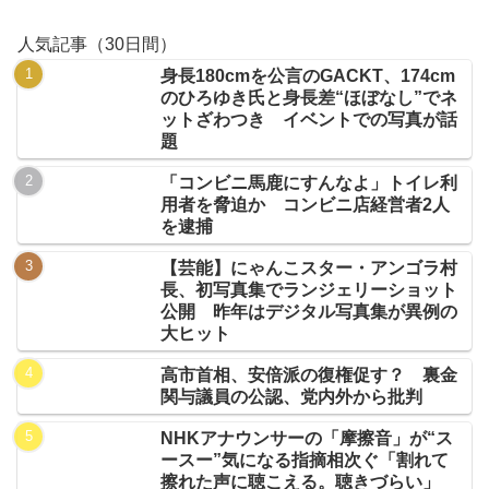
人気記事（30日間）
身長180cmを公言のGACKT、174cm
のひろゆき氏と身長差“ほぼなし”でネ
ットざわつき イベントでの写真が話
題
「コンビニ馬鹿にすんなよ」トイレ利
用者を脅迫か コンビニ店経営者2人
を逮捕
【芸能】にゃんこスター・アンゴラ村
長、初写真集でランジェリーショット
公開 昨年はデジタル写真集が異例の
大ヒット
高市首相、安倍派の復権促す？ 裏金
関与議員の公認、党内外から批判
NHKアナウンサーの「摩擦音」が“ス
ースー”気になる指摘相次ぐ「割れて
擦れた声に聴こえる。聴きづらい」