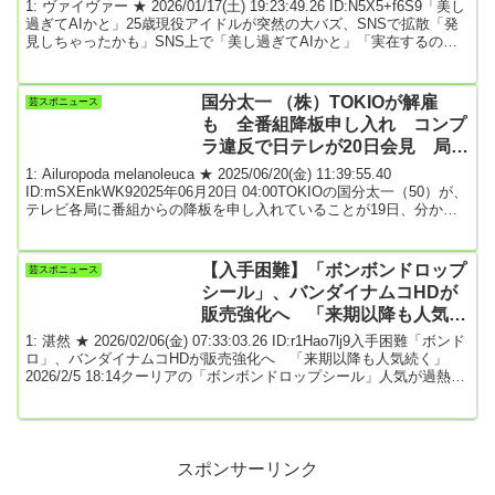
ズ
1: ヴァイヴァー ★ 2026/01/17(土) 19:23:49.26 ID:N5X5+f6S9「美し
過ぎてAIかと」25歳現役アイドルが突然の大バズ、SNSで拡散「発
見しちゃったかも」SNS上で「美し過ぎてAIかと」「実在するのか
よ」「お名前は？」と絶賛された現役アイドルがバズっている。大
きな注目を集めたのは秋元康氏が総合プロデュースするアイドルグ
ループ・WHITE SCORPIONのALLY（アリー）だった。京都府出身
国分太一 （株）TOKIOが解雇
芸スポニュース
でメンバー最年長の25歳。メンバーカラーはブルーのALLYは自身の
も 全番組降板申し入れ コンプ
Xに...
ラ違反で日テレが20日会見 局内
でのトラブルが原因か★6
1: Ailuropoda melanoleuca ★ 2025/06/20(金) 11:39:55.40
ID:mSXEnkWK92025年06月20日 04:00TOKIOの国分太一（50）が、
テレビ各局に番組からの降板を申し入れていることが19日、分かっ
た。スポニチ本紙の取材では、レギュラー番組「ザ！鉄腕！
DASH！！」を放送する日本テレビが、コンプライアンス違反に関す
る事案で20日に緊急会見をする方向で調整に入っていることも判
【入手困難】「ボンボンドロップ
芸スポニュース
明。国分に関する問題が起きているのは間違いない状況だ。また、
シール」、バンダイナムコHDが
会...
販売強化へ 「来期以降も人気続
く」
1: 湛然 ★ 2026/02/06(金) 07:33:03.26 ID:r1Hao7lj9入手困難「ボンド
ロ」、バンダイナムコHDが販売強化へ 「来期以降も人気続く」
2026/2/5 18:14クーリアの「ボンボンドロップシール」人気が過熱し
入手が困難になっている立体シール「ボンボンドロップシール（ボ
ンドロ）」について、バンダイナムコホールディングスは5日の決算
会見で「人気は2026年度も続くと思っている」とし、販売を強化す
る方針を示した。バンダイナムコHDは、シールを開発したクーリア
（大阪市...
スポンサーリンク