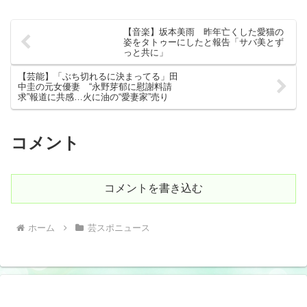
【音楽】坂本美雨 昨年亡くした愛猫の
姿をタトゥーにしたと報告「サバ美とず
っと共に」
【芸能】「ぶち切れるに決まってる」田
中圭の元女優妻 “永野芽郁に慰謝料請
求”報道に共感…火に油の“愛妻家”売り
コメント
コメントを書き込む
ホーム
芸スポニュース