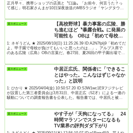
強める
正月早々、携帯ショップの店員と〝口論〟「お前今、何言うた？っ
て感じ」明石家さんまが10日深夜放送のMBSラジオ「ヤングタウン
土曜日」に出演。正月早々巻き込まれたトラブルについてトークし
た。年末年始と別荘のあるオーストラリアに恒例の旅行に行ったと
いうさんま。これまで飛行機の機材トラブルや、現地での大雨など
【高校野球】暴力事案の広陵、勝
芸スポニュース
さまざまな騒動に巻き込まれたが「今年は何も起こらず楽しくワー
ち進むほど〝暴露合戦〟に発展の
ワーワーワーと帰って来た」と報告...
可能性も OBは「初めて母校が
負けてもいいと思った」
1: ネギうどん ★ 2025/08/10(日) 11:25:26.39 ID:A2N7fpIj9「初めてだ
よ。甲子園で母校が負けてもいいと思ったのは…」。アルプス席で
のある広陵（広島）OBの言葉だ。春27回、夏26回の甲子園出場で春
に3度の優勝、夏に4度の準優勝を誇る名門が揺れに揺れている。今
年1月に起こった野球部内の暴力事案が明らかになる中、広陵は7日
の旭川志峯（北北海道）戦に勝利。しかし、試合日に合わせるかの
中居正広氏、関係者に「できるこ
芸スポニュース
ように、SNS上で6日深夜に元部員の保護者と目される人物が2023年
とはやった。こんなはずじゃなか
に熱湯を浴びせ...
った」と説明
1: ひかり ★ 2025/04/04(金) 10:50:57.20 ID:S3W1wc1E9フジテレビ
が設置した第三者委員会は3月31日、中居正広（52才）による一連の
騒動についての調査報告書を公表した。報告書では、中居氏と被害
女性Aさんのトラブルについて《性暴力による重大な人権侵害》と断
言。さらに中居とフジテレビ編成幹部のB氏による、生々しい“口封
じの工作”も明らかになった。邪な裏の顔が知られることとなった中
やす子が「天狗になってる」 24
芸スポニュース
居の今後はいったいどうなるのか──。【全3回の第3回】《こんなお
時間マラソンでスターになるも
別れで、本当に、本当...
TV業界の評判ダダ下がり
1: ネギうどん ★ 2025/09/11(木) 12:56:10.07 ID:q1PqqufS9 芸人や