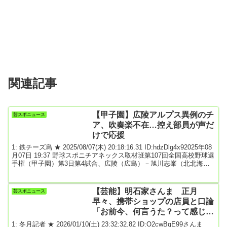
関連記事
【甲子園】広陵アルプス異例のチ
芸スポニュース
ア、吹奏楽不在…控え部員が声だ
けで応援
1: 鉄チーズ烏 ★ 2025/08/07(木) 20:18:16.31 ID:hdzDlg4x92025年08
月07日 19:37 野球スポニチアネックス取材班第107回全国高校野球選
手権（甲子園）第3日第4試合、広陵（広島）－旭川志峯（北北海
道）が始まった。プレーボールは午後7時29分。史上最も遅い開始時
刻となった。広陵のアルプスにはチアリーダーと吹奏楽部の姿がな
く、控え部員がメガホンで大声を出しながら声援を送った。（以下
【芸能】明石家さんま 正月
芸スポニュース
略、続きはソースでご確認下さい）引用元: 2: 名無しさん＠恐縮です
早々、携帯ショップの店員と口論
...
「お前今、何言うた？って感じ」
「ワケわからへんねん」と語気を
1: 冬月記者 ★ 2026/01/10(土) 23:32:32.82 ID:O2cwBqE99さんま