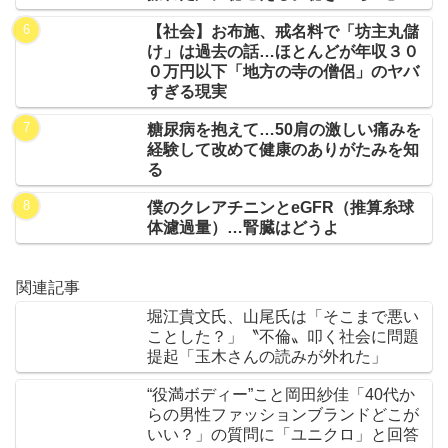
【社会】お布施、戒名料で「坊主丸儲
け」は過去の話…ほとんどが年収３０
０万円以下「地方の寺の僧侶」のヤバ
すぎる現実
糖尿病を抱えて…50肩の激しい痛みを
経験して改めて健康のありがたみを知
る
僕のクレアチニンとeGFR（推算糸球
体濾過量）…腎臓はどうよ
関連記事
堀江貴文氏、山尾氏は「そこまで悪い
ことした？」〝不倫〟叩く社会に問題
提起「玉木さんの読みが外れた」
“役満ボディー”こと岡田紗佳「40代か
らの男性ファッションブランドどこが
いい？」の質問に「ユニクロ」と回答