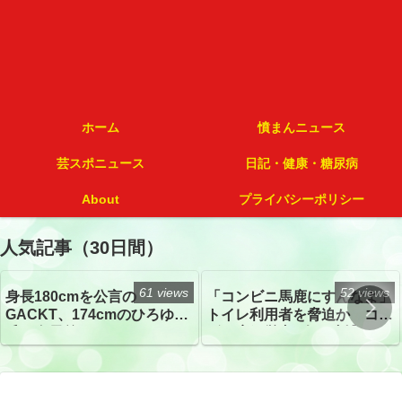
ホーム
憤まんニュース
芸スポニュース
日記・健康・糖尿病
About
プライバシーポリシー
人気記事（30日間）
61 views
52 views
身長180cmを公言の
「コンビニ馬鹿にすんなよ」
GACKT、174cmのひろゆき
トイレ利用者を脅迫か コン
氏と身長差“ほぼなし”でネッ
ビニ店経営者2人を逮捕
トざわつき イベントでの写
真が話題