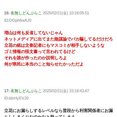
16:
名無しどんぶらこ
2025/02/21(金) 10:18:09.51
ID:OGph6wAJ0
増山は何も反省してないじゃん
ネットメディアに出てまた陰謀論でバカ騙してるだけだろ
立花の紙は文春記者にもマスコミが相手しないような
ゴミ情報の怪文書って言われてるけど
それを誰が作ったのか説明しろよ
何が県民に本当のこと知らせたかっただよ
17:
名無しどんぶらこ
2025/02/21(金) 10:18:43.67
ID:ldxHyEVJ0
立花にお漏らしするレベルなら普段から利害関係者にお漏
らししまくりなのかなと疑ってしまう