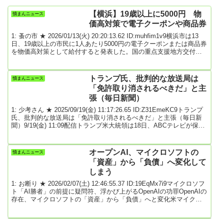
【横浜】19歳以上に5000円 物
憤まんニュース
価高対策で電子クーポンや商品券
1: 蚤の市 ★ 2026/01/13(火) 20:20:13.62 ID:muhfim1v9横浜市は13
日、19歳以上の市民に1人あたり5000円の電子クーポンまたは商品券
を物価高対策として給付すると発表した。国の重点支援地方交付金
を活用する。山中竹春市長は支援策の狙いとして「国が給付する2万
円の子育て応援手当とあわせて、市民すべてに支援をとどける」と
話した。議会の承認を経て、早ければ4月から給付を開始する。4月1
トランプ氏、批判的な放送局は
憤まんニュース
日時点で19歳以上の市民約325万人が対象になる。迅速な対応や事務
「免許取り消されるべきだ」と主
コストを優先し...
張（毎日新聞）
1: 少考さん ★ 2025/09/19(金) 11:17:26.65 ID:Z31EmeKC9トランプ
氏、批判的な放送局は「免許取り消されるべきだ」と主張（毎日新
聞）9/19(金) 11:09配信トランプ米大統領は18日、ABCテレビが保守
活動家、チャーリー・カーク氏の射殺事件を巡りトーク番組を無期
限休止したことを受け、自身に批判的な放送局について「免許は取
り消されるべきだ」と主張した。英国訪問から米国に戻る大統領専
オープンAI、マイクロソフトの
憤まんニュース
用機内で記者団に述べた。（略）※全文はソースで。引用元: 2: 名無
「資産」から「負債」へ変化して
しどんぶら...
しまう
1: お断り ★ 2026/02/07(土) 12:46:55.37 ID:19EqMx7i9マイクロソフ
ト「AI勝者」の前提に疑問符、浮かび上がるOpenAIの功罪OpenAIの
存在、マイクロソフトの「資産」から「負債」へと変化米マイクロ
ソフトにとって、「ChatGPT」を開発するOpenAIは約10年にわたり
「資産」だった。ところが、1月28日にOpenAIの存在は「負債」に