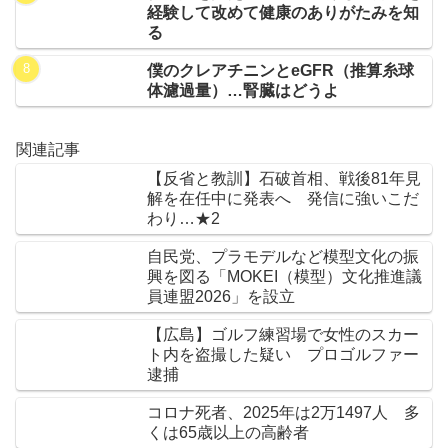
経験して改めて健康のありがたみを知
る
僕のクレアチニンとeGFR（推算糸球
体濾過量）…腎臓はどうよ
関連記事
【反省と教訓】石破首相、戦後81年見
解を在任中に発表へ 発信に強いこだ
わり…★2
自民党、プラモデルなど模型文化の振
興を図る「MOKEI（模型）文化推進議
員連盟2026」を設立
【広島】ゴルフ練習場で女性のスカー
ト内を盗撮した疑い プロゴルファー
逮捕
コロナ死者、2025年は2万1497人 多
くは65歳以上の高齢者