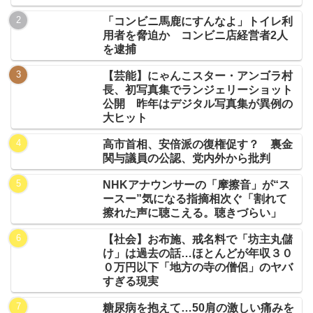
「コンビニ馬鹿にすんなよ」トイレ利
用者を脅迫か コンビニ店経営者2人
を逮捕
【芸能】にゃんこスター・アンゴラ村
長、初写真集でランジェリーショット
公開 昨年はデジタル写真集が異例の
大ヒット
高市首相、安倍派の復権促す？ 裏金
関与議員の公認、党内外から批判
NHKアナウンサーの「摩擦音」が“ス
ースー”気になる指摘相次ぐ「割れて
擦れた声に聴こえる。聴きづらい」
【社会】お布施、戒名料で「坊主丸儲
け」は過去の話…ほとんどが年収３０
０万円以下「地方の寺の僧侶」のヤバ
すぎる現実
糖尿病を抱えて…50肩の激しい痛みを