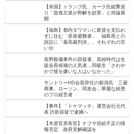
【米国】トランプ氏、カーク氏銃撃巡
り「急進左派が和解を妨害」と持論展
開
【福島】都内タワマンに家賃を支払わ
ずに住む「原発避難者」 福島県との
訴訟に「最高裁判決」、それぞれの言
い分
長野殺傷事件の容疑者、高校時代は生
徒会長候補の人気者…同級生「さわや
かで彼を嫌いな人はいなかった」
サントリーHD会長辞任の新浪氏 三菱
商事、ローソン、同友会…華麗な経歴
のプロ経営者
【事件】「トケマッチ」運営会社元代
表 詐欺容疑で逮捕へ
【木原官房長官】ナフサ供給不足の情
報否定 政府見解確認を