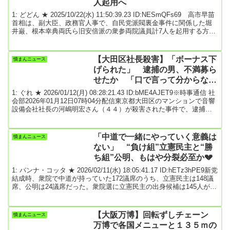
人起用へ
（ミサカ・上山正紀専務）「45リ...
1: どどん ★ 2025/10/22(水) 11:50:39.23 ID:NESmQFs69 高市早苗
首相は、副大臣、政務官人事で、自民党派閥裏金事件に関係した堀
井巌、根本幸典両氏ら旧安倍派の衆参両院議員計7人を起用する方向
で最終調整に入った。関係者が22日、明らかにした。共同引用元: 2:
名無しどんぶらこ 2025/10/22(水) 11:51:15.02 ID:5pJPrZXf0だめだこ
りゃ～3: 名無しどんぶらこ 2025/10/22(水) 11:51:19.11
【大田区社長殺害】「ボーナス下
憤まんニュース
ID:Bs0mrPY...
げられた」 逮捕の男、不満募ら
せたか 「口で言って分からない
なら痛い目に遭わせてでも…」
1: ぐれ ★ 2026/01/12(月) 08:28:21.43 ID:bME4AJET9※時事通信 社
会部2026年01月12日07時04分配信東京都大田区のマンションで音響
設備会社社長の河嶋明宏さん（４４）が殺害された事件で、逮捕さ
れた同社営業部長山中正裕容疑者（４５）が「理由を言われずにボ
ーナスを下げられた」と供述していることが１１日、捜査関係者へ
の取材で分かった。過去にさまざまな現場の不満を伝えたとした上
「中道で一緒にやっていく意義は
憤まんニュース
で、「口で言って分からないなら、痛い目に遭わせてでも考えを改
ない」 “負け組”立憲民主と“勝
めさせる必要があると考...
ち組”公明、もはや分裂必至か💔
1: パンナ・コッタ ★ 2026/02/11(水) 18:05:41.17 ID:hETz3hPE9新党
結成時、衆院で中道が持っていた172議席のうち、立憲民主は148議
席、公明は24議席だった。衆院選に立憲民主の出身候補は145人が立
ったが、そのうち当選はわずか21人。一方の公明は比例区に絞って
候補を擁立し名簿上位を占めた結果、候補28人を全員当選させ、公
示前の勢力を上回った。開票翌日の2月9日に中道の野田佳彦、斉藤
【大阪万博】回転ずしチェーン
憤まんニュース
鉄夫両共同代表が記者会見。「お通夜」のような暗い雰囲気だった
万博で各国メニューと１３５ｍの
が、2人の発言の...