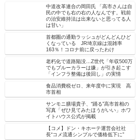
中道改革連合の岡田氏 「高市さんは自
民の中でも右の右の人なんです。戦前
の治安維持法は出来ないと思ってる人
は甘い」
首都圏の通勤ラッシュがどんどんひど
くなっている JR埼京線は混雑率
163％！コロナ前に戻ったわけ
老朽化で道路陥没…Z世代「年収500万
でもブルーカラーは嫌」が引き起こす
「インフラ整備は後回し」の実情
食品消費税ゼロ、来年度中に実現 高
市首相
サンモニ膳場貴子、“踊る”高市首相の
写真「ぜひ見てみたほうがいい」ホワ
イトハウス公式が掲載
【コメ】ドン・キホーテ運営会社社
長“コメ流通シンプルで価格低下に”