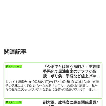
関連記事
「今までとは違う深刻さ」中東情
憤まんニュース
勢悪化で原油由来のナフサが高
騰 ポリ袋・手袋など値上げや出
荷制限も
1: バイト歴50年 ★ 2026/04/17(金) 17:44:02.59 ID:w1kLLF/n9中東情
勢の悪化により原油から作られる「ナフサ」の価格が高騰し、私た
ちの生活に欠かせない様々な製品に影響が出始めています。使い捨
ての手袋やポリ袋などの値上げや出荷制限が相次ぎ、県内の卸売業
者も頭を抱えています。様々な食品の包装資材を取り扱う鹿児島市
の「ミサカ」。弁当容器や袋、ラップなどあらゆる包装資材をメー
副大臣、政務官に裏金関係議員7
憤まんニュース
カーから仕入れ県内を中心に小売店や飲食店などに卸しています。