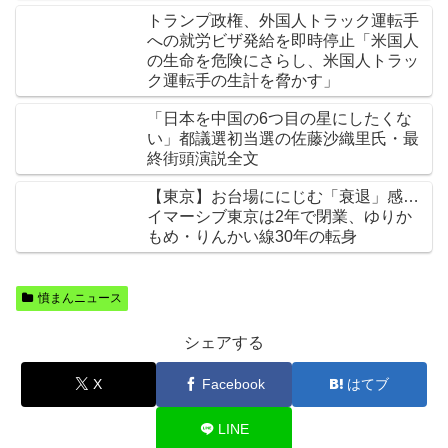
トランプ政権、外国人トラック運転手
への就労ビザ発給を即時停止「米国人
の生命を危険にさらし、米国人トラッ
ク運転手の生計を脅かす」
「日本を中国の6つ目の星にしたくな
い」都議選初当選の佐藤沙織里氏・最
終街頭演説全文
【東京】お台場ににじむ「衰退」感…
イマーシブ東京は2年で閉業、ゆりか
もめ・りんかい線30年の転身
憤まんニュース
シェアする
X
Facebook
はてブ
LINE