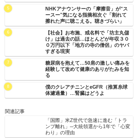
NHKアナウンサーの「摩擦音」が“ス
ースー”気になる指摘相次ぐ「割れて
擦れた声に聴こえる。聴きづらい」
【社会】お布施、戒名料で「坊主丸儲
け」は過去の話…ほとんどが年収３０
０万円以下「地方の寺の僧侶」のヤバ
すぎる現実
糖尿病を抱えて…50肩の激しい痛みを
経験して改めて健康のありがたみを知
る
僕のクレアチニンとeGFR（推算糸球
体濾過量）…腎臓はどうよ
関連記事
「国際」米Z世代で急速に進む「トラ
ンプ離れ」─大統領選から1年で「心変
わり」の理由