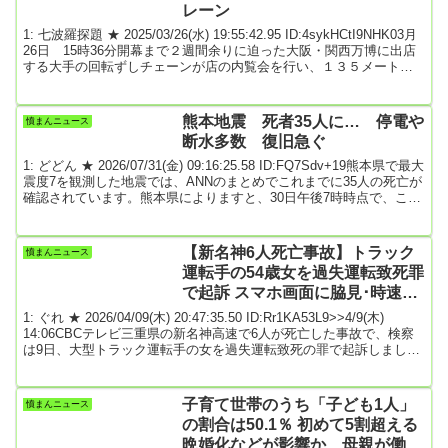
レーン
1: 七波羅探題 ★ 2025/03/26(水) 19:55:42.95 ID:4sykHCtI9NHK03月
26日 15時36分開幕まで２週間余りに迫った大阪・関西万博に出店
する大手の回転ずしチェーンが店の内覧会を行い、１３５メートル
にわたる回転レーンや、提供する世界各国の料理を披露しました。
回転ずし大手の「くら寿司」は、大阪・関西万博の会場で新たな技
術や文化を体験してもらう「フューチャーライフゾーン」に出店す
熊本地震 死者35人に… 停電や
憤まんニュース
ることにしていて、２６日、報道陣に店の内部を公開しました。客
断水多数 復旧急ぐ
席は３３８席で、会社とし...
1: どどん ★ 2026/07/31(金) 09:16:25.58 ID:FQ7Sdv+19熊本県で最大
震度7を観測した地震では、ANNのまとめでこれまでに35人の死亡が
確認されています。熊本県によりますと、30日午後7時時点で、この
地震による人的被害は120人に上っています。ANNのまとめではこれ
までに35人の死亡が確認されています。爆発が起きた嘉島町のイオ
ンモール熊本では12人を救助しましたが、7人の死亡が確認されまし
【新名神6人死亡事故】トラック
憤まんニュース
た。イオンは従業員全員の安否が確認できたと明らかにしています
運転手の54歳女を過失運転致死罪
が、警察など...
で起訴 スマホ画面に脇見･時速82
キロで走行 三重･亀山市
1: ぐれ ★ 2026/04/09(木) 20:47:35.50 ID:Rr1KA53L9>>4/9(木)
14:06CBCテレビ三重県の新名神高速で6人が死亡した事故で、検察
は9日、大型トラック運転手の女を過失運転致死の罪で起訴しまし
た。この事故は3月20日未明、三重県亀山市にある新名神高速下り線
野登トンネルで大型トラックが、一家5人で関西方面へ観光に向かっ
ていた静岡県袋井市の松本幸司さん（45）の車に追突。松本さんの
子育て世帯のうち「子ども1人」
憤まんニュース
車はさらに、関西方面へ帰省途中だった髙峰啓三さん（56）の車に
の割合は50.1％ 初めて5割超える
衝突し、2...
晩婚化などが影響か 母親が働い