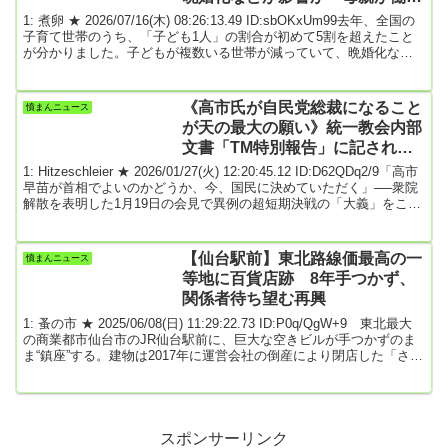
ている割合は81.2％ 厚生労働省
1: 煮卵 ★ 2026/07/16(木) 08:26:13.49 ID:sbOKxUm99去年、全国の
子育て世帯のうち、「子ども1人」の割合が初めて5割を超えたこと
が分かりました。子どもが複数いる世帯が減っていて、晩婚化など
が影響しているとみられます。厚生労働省が去年、世帯の状況など
を調査したところ、全国の全ての世帯＝5505万8000世帯のうち、18
歳未満の子どもがいる世帯は917万4000世帯だったということです。
《高市氏が自民党総裁になること
憤まんニュース
全世帯のおよそ16.7%で、過去2番目に少ない割合となっています。
が天の最大の願い》統一教会内部
この子育て...
文書「TM特別報告」に記されて
いた高市早苗首相の“評価”
1: Hitzeschleier ★ 2026/01/27(火) 12:20:45.12 ID:D62QDq2/9「高市
早苗が首相でよいのかどうか、今、国民に決めていただく」──衆院
解散を表明した1月19日の会見で異例の超短期決戦の「大義」をこう
ぶち上げた高市早苗首相。自身への高い支持率に勝機を見出し、選
挙戦へとなだれ込もうとしている宰相だが、足元では命取りとなり
かねない"爆弾"もくすぶる。それが、世界平和統一家庭連合（旧統一
【仙台駅前】東北路線価最高の一
憤まんニュース
教会）の内部文書の存在だ。【文書を入手】旧統一教会の政界工作
等地に百貨店跡 8年手つかず、
の全容が記...
関係者待ち望む再興
1: 蚤の市 ★ 2025/06/08(日) 11:29:22.73 ID:P0q/QgW+9 東北最大
の商業都市仙台市のJR仙台駅前に、巨大な空きビルが手つかずのま
ま“鎮座”する。建物は2017年に運営会社の倒産により閉店した「さく
ら野百貨店仙台店」跡。再開発構想が浮かぶものの、一向に動きは
見られず8年が経過した。行政も再開発を後押ししており、地元関係
者らは、68年連続で東北の最高路線価を誇る一等地の再興を待ちわ
びる。駅とペデストリアンデッキで直通だった旧百貨店の跡地は、
仙台市青葉区のメインス...
スポンサーリンク