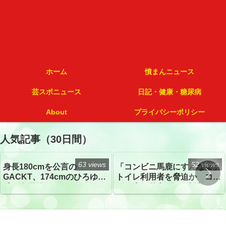
ホーム
憤まんニュース
芸スポニュース
日記・健康・糖尿病
About
プライバシーポリシー
人気記事（30日間）
63 views
52 views
身長180cmを公言の
「コンビニ馬鹿にすんなよ」
GACKT、174cmのひろゆき
トイレ利用者を脅迫か コン
氏と身長差“ほぼなし”でネッ
ビニ店経営者2人を逮捕
トざわつき イベントでの写
真が話題