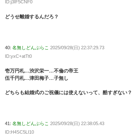
ID:j3IF5CNF0
どうせ離婚するんだろ？
40:
名無しどんぶらこ
2025/09/28(日) 22:37:29.73
ID:yxC+atTt0
壱万円札…渋沢栄一…不倫の帝王
伍千円札…津田梅子…子無し
どちらも結婚式のご祝儀には使えないって、酷すぎない？
41:
名無しどんぶらこ
2025/09/28(日) 22:38:05.43
ID:H4SC5LI10