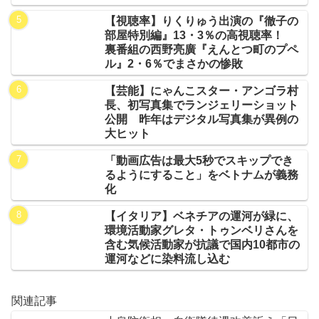
【視聴率】りくりゅう出演の『徹子の
部屋特別編』13・3％の高視聴率！
裏番組の西野亮廣『えんとつ町のプペ
ル』2・6％でまさかの惨敗
【芸能】にゃんこスター・アンゴラ村
長、初写真集でランジェリーショット
公開 昨年はデジタル写真集が異例の
大ヒット
「動画広告は最大5秒でスキップでき
るようにすること」をベトナムが義務
化
【イタリア】ベネチアの運河が緑に、
環境活動家グレタ・トゥンベリさんを
含む気候活動家が抗議で国内10都市の
運河などに染料流し込む
関連記事