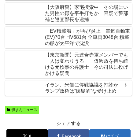
【大阪府警】家宅捜索中 その場にい
た男性の顔を平手打ちか 容疑で警部
補と巡査部長を逮捕
「EV積載船」が再び炎上 電気自動車
(EV)70台 HV681台 全車両3048台 積載
の船が太平洋で沈没
【東京新聞】元連合赤軍メンバーでも
「人は変わりうる」 仮釈放を待ち続
ける元検事の弁護士 今の司法に投げ
かける疑問
イラン、米側に停戦協議を打診か ト
ランプ政権は“懐疑的”な受け止め
憤まんニュース
シェアする
X
Facebook
はてブ