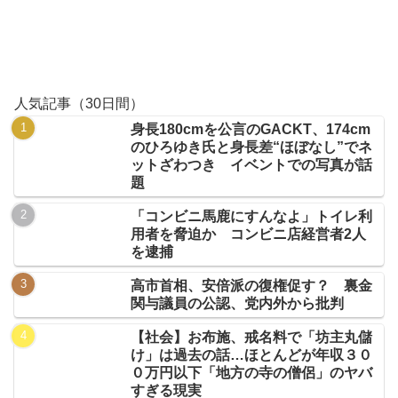
人気記事（30日間）
身長180cmを公言のGACKT、174cm
のひろゆき氏と身長差“ほぼなし”でネ
ットざわつき イベントでの写真が話
題
「コンビニ馬鹿にすんなよ」トイレ利
用者を脅迫か コンビニ店経営者2人
を逮捕
高市首相、安倍派の復権促す？ 裏金
関与議員の公認、党内外から批判
【社会】お布施、戒名料で「坊主丸儲
け」は過去の話…ほとんどが年収３０
０万円以下「地方の寺の僧侶」のヤバ
すぎる現実