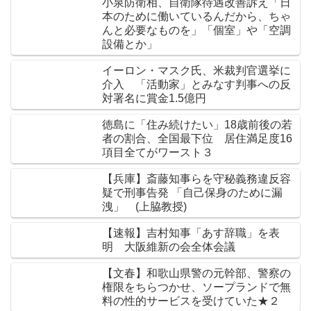
小泉防衛相、自衛隊待遇改善訴え「日
本のために働いているんだから、ちゃ
んと必要なものを」「個室」や「空調
設備とか」
イーロン・マスク氏、米裁判官選挙に
介入 「活動家」とみなす判事への反
対署名に賞金1.5億円
徳島に「住み続けたい」18歳前後の若
者の割合、全国最下位 居住満足度16
項目全てがワースト３
【兵庫】斎藤知事らを守秘義務違反容
疑で刑事告発 「自己保身のために漏
洩」 (上脇教授)
【速報】吉村知事「あす辞職」を表
明 大阪維新の会全体会議
【文春】和歌山県警の元幹部、警察の
権限をちらつかせ、ソープランドで無
料の性的サービスを受けていた★２