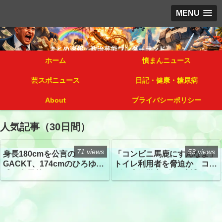
MENU
ホーム
憤まんニュース
芸スポニュース
日記・健康・糖尿病
About
プライバシーポリシー
人気記事（30日間）
71 views
53 views
身長180cmを公言の
「コンビニ馬鹿にすんなよ」
GACKT、174cmのひろゆき
トイレ利用者を脅迫か コン
氏と身長差“ほぼなし”でネッ
ビニ店経営者2人を逮捕
トざわつき イベントでの写
真が話題