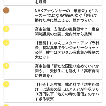
を逮捕
NHKアナウンサーの「摩擦音」が“ス
ースー”気になる指摘相次ぐ「割れて
擦れた声に聴こえる。聴きづらい」
高市首相、安倍派の復権促す？ 裏金
関与議員の公認、党内外から批判
【芸能】にゃんこスター・アンゴラ村
長、初写真集でランジェリーショット
公開 昨年はデジタル写真集が異例の
大ヒット
高市首相「新たな国造り進めていいか
問う」 受験生にも訴え！「高市自民
に投票を」
【社会】お布施、戒名料で「坊主丸儲
け」は過去の話…ほとんどが年収３０
０万円以下「地方の寺の僧侶」のヤバ
すぎる現実