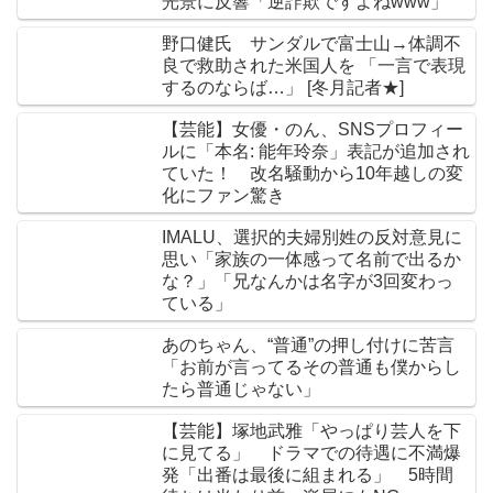
光景に反響「逆詐欺ですよねwww」
野口健氏 サンダルで富士山→体調不
良で救助された米国人を 「一言で表現
するのならば…」 [冬月記者★]
【芸能】女優・のん、SNSプロフィー
ルに「本名: 能年玲奈」表記が追加され
ていた！ 改名騒動から10年越しの変
化にファン驚き
IMALU、選択的夫婦別姓の反対意見に
思い「家族の一体感って名前で出るか
な？」「兄なんかは名字が3回変わっ
ている」
あのちゃん、“普通”の押し付けに苦言
「お前が言ってるその普通も僕からし
たら普通じゃない」
【芸能】塚地武雅「やっぱり芸人を下
に見てる」 ドラマでの待遇に不満爆
発「出番は最後に組まれる」 5時間