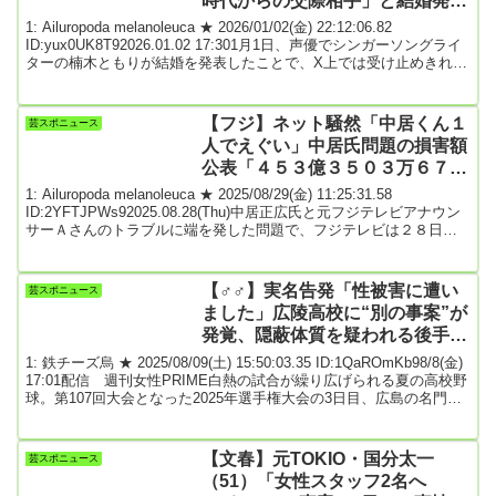
時代からの交際相手」と結婚発表
に“傷心ポエム”ファンから続出
1: Ailuropoda melanoleuca ★ 2026/01/02(金) 22:12:06.82
ID:yux0UK8T92026.01.02 17:301月1日、声優でシンガーソングライ
ターの楠木ともりが結婚を発表したことで、X上では受け止めきれず
に暴走する一部ファンと、それを諌めるファンの小競り合いが続い
ている。「楠木さんは『結婚のご報告』と題して、直筆文書を投
稿。『私事で恐縮ですが、学生の頃からお付き合いしている方と結
【フジ】ネット騒然「中居くん１
芸スポニュース
婚する運びとなりました』と綴り、『芸能関係のお仕事をされてい
人でえぐい」中居氏問題の損害額
る...
公表「４５３億３５０３万６７０
７円」に衝撃走る ★4
1: Ailuropoda melanoleuca ★ 2025/08/29(金) 11:25:31.58
ID:2YFTJPWs92025.08.28(Thu)中居正広氏と元フジテレビアナウン
サーＡさんのトラブルに端を発した問題で、フジテレビは２８日、
港浩一元社長と、大多亮元専務に対し、東京地裁に損害賠償請求を
提起したと発表した。請求金額は５０億円。フジ公式ＨＰに掲出さ
れた文書では、同時に５０億円の根拠について「上記金額は、２０
【♂♂】実名告発「性被害に遭い
芸スポニュース
２５年６月３０日までにフジテレビが被った損害額４５３億３５０
ました」広陵高校に“別の事案”が
３万６...
発覚、隠蔽体質を疑われる後手対
応 ★4
1: 鉄チーズ烏 ★ 2025/08/09(土) 15:50:03.35 ID:1QaROmKb98/8(金)
17:01配信 週刊女性PRIME白熱の試合が繰り広げられる夏の高校野
球。第107回大会となった2025年選手権大会の3日目、広島の名門・
広陵高校が北海道・旭川志峯を3-1で下し2回戦へ駒を進めた。しか
し試合後、異例の事態が――。甲子園でまさかの“握手拒否”試合は旭
川志峯が4回に先制タイムリーで1点をとるも、4回ツーアウトから広
【文春】元TOKIO・国分太一
芸スポニュース
陵のスリーベースヒットで守備を乱され同点に。さらに6回、広...
（51）「女性スタッフ2名へ