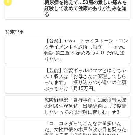
糖尿病を抱えて…50肩の激しい痛みを
経験して改めて健康のありがたみを知
る
関連記事
【音楽】miwa トライストーン・エン
タテイメントを退所し独立 「“miwa
物語 第二章”を始めるつもりでがんば
りたい」
【芸能】金髪ギャルのママとゆうちゃ
み！収入は「お母さんに管理してもら
ってます」 振り込みの小遣いの金額
ぶっちゃけ「月15万円」
広陵野球部「暴行事件」に藤浪晋太郎
の同級生が見解「出場辞退にして復讐
したいってのは理解に苦しむ」★3
「コ、コメダってこんなに量多いん
だ」女性声優の木戸衣吹が目を疑った