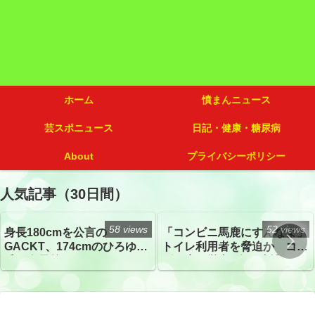
ホーム
憤まんニュース
芸スポニュース
日記・健康・糖尿病
About
プライバシーポリシー
人気記事（30日間）
58 views
52 views
身長180cmを公言の
「コンビニ馬鹿にすんなよ」
GACKT、174cmのひろゆき
トイレ利用者を脅迫か コン
氏と身長差“ほぼなし”でネッ
ビニ店経営者2人を逮捕
トざわつき イベントでの写
真が話題