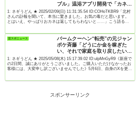
ブル」温浴アプリ開発で「カネが
消えた！」
1: ネギうどん ★ 2025/02/09(日) 11:31:35.54 ID:COHoTKBR9「北村
さんの訃報を聞いて、本当に驚きました。お気の毒だと思います。
とはいえ、やっぱりおカネは返してもらわないと……」こう語るの
は、全国で温泉やホテルを展開するリゾート施設を運営するX社の関
係者だ。1月4日、タレント・小島瑠璃子と実業家で夫の北村功太さ
んが自宅から緊急搬送され、夫の北村さんの死亡が確認された。小
バームクーヘン“転売”の元ジャン
芸スポニュース
島は軽傷で命に別状はないという。（略）「ベンチャーキャピタル
ポケ斉藤「どうにか金を稼ぎた
からの2回の出資で1億数千万円も...
い、それで家庭を取り戻したい」
妻子と別居中
1: ネギうどん ★ 2025/05/08(木) 15:17:39.02 ID:ulpMnGyR9《新座で
の2日間、誠にありがとうございました。ご購入いただけなかったお
客様には、大変申し訳ございませんでした》5月6日、自身のXを更新
したジャングルポケットの元メンバー、斉藤慎二被告。同月3・4
日、埼玉県新座市内でおこなったバームクーヘンの出張販売を受け
ての投稿だ。（略）「『週刊女性PRIME』によると、斉藤さんが販
売していたバームクーヘンが、群馬県の有名バームクーヘン専門店
の商品ではないかと指摘す...
スポンサーリンク