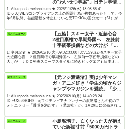
の“わいせつ事案”」日テレ事情聴
取の全貌が分かった！ ★4
1: Ailuropoda melanoleuca ★ 2025/11/26(水) 18:08:55.41
ID:or0JjWEi9コンプライアンス上の問題行為が複数あったとして、今
年6月以降、芸能活動を休止している元TOKIOの国分太一（51）が、
日本テレビの事情聴取で“供述”していた「わいせつ事案」の全貌が、
「週刊文春」の取材でわかった。国分が、日テレの『ザ!鉄
腕!DASH!!』を降板することが発表されたのは、6月20日のことだっ
【五輪】スキー女子・近藤心音
芸スポニュース
た。「日テレの福田博之社長が会見で、複数人の外部弁護士など第
2種目棄権で早期帰国へ 左膝前
三...
十字靭帯損傷などの大けが 「本
来ならば歩くことも不可能なはず
1: 冬月記者 ★ 2026/02/10(火) 09:02:33.88 ID:V1S9uzZ+9スキー女子
だった」
の近藤心音 ２種目棄権で早期帰国へ 左膝前十字靭帯損傷などの
大けが ＪＯＣ発表スロープスタイルに続きビッグエアも日本オリ
ンピック委員会は９日、フリースタイルスキー女子の近藤心音（２
２）＝オリエンタルバイオーについて、左膝前十字靭帯損傷と内側
側副靭帯損傷により、今後の競技に出場せず、イタリアから帰国す
【元フジ渡邊渚】実は少年マン
芸スポニュース
ると発表した。近藤は５日の現地での練習で負傷。７日の女子スロ
ガ・アニメ好き「学生の頃からジ
ープスタイルを試合開始直前に棄権し...
ャンプやマガジンを愛読」「少女
マンガにはハマらなかった」
1: Ailuropoda melanoleuca ★ 2025/02/10(月) 14:40:28.24
ID:EUGa3RGH9 元フジテレビアナウンサーの渡邊渚さんの初のフ
ォトエッセー「透明を満たす」（講談社）が、1月29日に発売され
た。フジテレビ退社後、フリーランスとして新たなスタートを切っ
た渡邊さんの思いが詰め込まれた一冊。5万字を超える書き下ろしの
長編エッセーと、新境地を感じさせるフォトパートで構成される。
小島瑠璃子、亡くなった夫が抱え
芸スポニュース
昨年10月に社会復帰し、最初に届いた仕事のオファーが本書だっ
ていた訴訟寸前「5000万円トラ
た。当然「この本が...