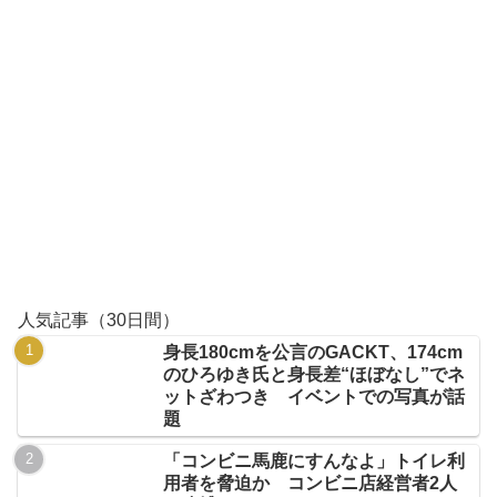
人気記事（30日間）
身長180cmを公言のGACKT、174cm
のひろゆき氏と身長差“ほぼなし”でネ
ットざわつき イベントでの写真が話
題
「コンビニ馬鹿にすんなよ」トイレ利
用者を脅迫か コンビニ店経営者2人