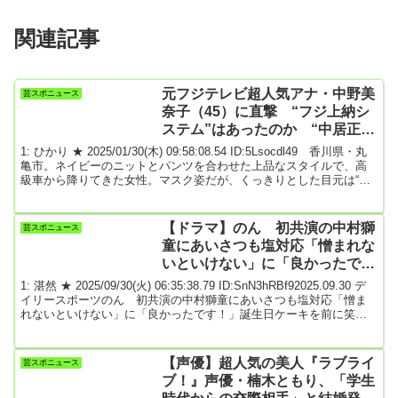
関連記事
元フジテレビ超人気アナ・中野美
芸スポニュース
奈子（45）に直撃 “フジ上納シ
ステム”はあったのか “中居正広
との本当の関係”は？
1: ひかり ★ 2025/01/30(木) 09:58:08.54 ID:5Lsocdl49 香川県・丸
亀市。ネイビーのニットとパンツを合わせた上品なスタイルで、高
級車から降りてきた女性。マスク姿だが、くっきりとした目元は“ア
イドルアナウンサー時代”と同様に輝いている。声をかけると、「わ
ざわざここまで」と笑顔を記者に向けて、足を止めてくれた。彼女
はフリーで活動する中野美奈子アナ（45）。2000年代のフジテレビ
【ドラマ】のん 初共演の中村獅
芸スポニュース
華やかなりし時代にあって、当時ひときわ目立つ大人気アナウンサ
童にあいさつも塩対応「憎まれな
ーだった。略医師である夫...
いといけない」に「良かったで
す！」
1: 湛然 ★ 2025/09/30(火) 06:35:38.79 ID:SnN3hRBf92025.09.30 デ
イリースポーツのん 初共演の中村獅童にあいさつも塩対応「憎ま
れないといけない」に「良かったです！」誕生日ケーキを前に笑顔
を見せる（前列左から）森愁斗、中村獅童、西岡德馬（後列同）山
口紗弥加、倉科カナ、藤木直人、のん、奥貫薫、鳴海唯笑顔で手を
振る（左から）藤木直人、のん、中村獅童俳優・のん（３２）が２
【声優】超人気の美人『ラブライ
芸スポニュース
９日に都内で行われた、ＡＢＥＭＡで同日配信開始の主演ドラマ
ブ！』声優・楠木ともり、「学生
「ＭＩＳＳ ＫＩＮＧ／ミス...