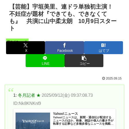
【芸能】宇垣美里、連ドラ単独初主演！
不妊症が題材『できても、できなくて
も』 共演に山中柔太朗 10月9日スター
ト
芸スポニュース
X
Facebook
はてブ
LINE
コピー
2025.09.15
1:
冬月記者 ★
2025/09/12(金) 09:37:08.73
ID:Nk8KNKnl9
Yahoo!ニュース
Yahoo!ニュースは、新聞・通信社が配信する
ニュースのほか、映像、雑誌や個人の書き手が
執筆する記事など多種多様なニュースを掲載し
ています。