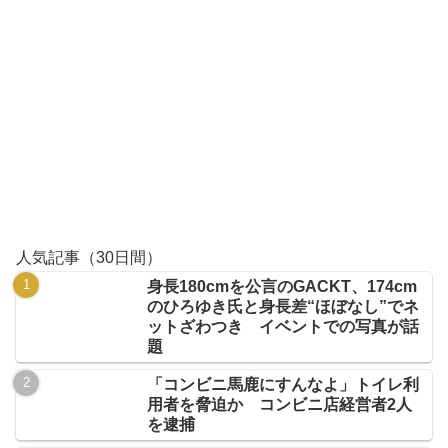
人気記事（30日間）
身長180cmを公言のGACKT、174cm
のひろゆき氏と身長差“ほぼなし”でネ
ットざわつき イベントでの写真が話
題
「コンビニ馬鹿にすんなよ」トイレ利
用者を脅迫か コンビニ店経営者2人
を逮捕