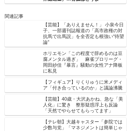
関連記事
【芸能】「ありえません！」 小泉今日
子、一部週刊誌報道の「高市政権の対
抗馬で出馬説」を全否定も根強い“待望
論”
ホリエモン「この程度で辞めるのは豆
腐メンタル過ぎ」 麻雀プロリーグ・
岡田紗佳『暴言』騒動の女性アナ降板
に私見
【フィギュア】りくりゅうに米メディ
ア「付き合っているのか」と議論沸騰
【芸能】40歳・大沢あかね、急な「美
人化」に驚き 整形疑惑浮上も反論
「天然でやらせてもらってます」
【テレ朝】大越キャスター「参院では
少数与党」「マネジメントは簡単じゃ