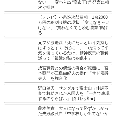
ない」 変わらぬ “高市下げ” 発言に相
次ぐ批判
【テレビ】小泉進次郎農相 1台2000
万円の稲刈り機の現状 「変えなきゃい
けない」 “買わなくても済む農業”掲げ
る
元フジ渡邊渚「死にたいという気持ち
はずっとすぐそばに…」「頑張って平
気を装っているだけ」精神疾患の寛解
巡って「最近の私は冬眠中」
成宮寛貴との偶然の再会が転機に 宮
本亞門が三島由紀夫の傑作「サド侯爵
夫人」を舞台化
野口健氏 サンダルで富士山→体調不
良で救助された米国人を 「一言で表現
するのならば…」 [冬月記者★]
藤本美貴 大人になって恥ずかしかっ
た失敗談激白「中学校しか出てないか