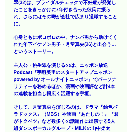
翠(32)は、ブライダルチェックで不妊症が発覚し
たことをきっかけに7年付き合った彼氏に振ら
れ、さらにはその噂が会社で広まり退職すること
に。
心身ともにボロボロの中、ナンパ男から助けてく
れた年下イケメン男子・月留真央(26)と出会う…
というストーリー。
主人公・桃生翠を演じるのは、ニッポン放送
Podcast『宇垣美里のスタートアップニッポン
powered by オールナイトニッポン』でパーソナ
リティーを務めるほか、漫画や映画評など計4本
の連載を担当し幅広く活躍する宇垣。
そして、月留真央を演じるのは、ドラマ『飴色パ
ラドックス』（MBS）や映画『あたしの！』『君
がトクベツ』など数多くの話題作に出演する5人
組ダンスボーカルグループ・M!LKの山中柔太