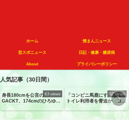
ホーム
憤まんニュース
芸スポニュース
日記・健康・糖尿病
About
プライバシーポリシー
人気記事（30日間）
63 views
52 views
身長180cmを公言の
「コンビニ馬鹿にすんなよ」
GACKT、174cmのひろゆき
トイレ利用者を脅迫か コン
氏と身長差“ほぼなし”でネッ
ビニ店経営者2人を逮捕
トざわつき イベントでの写
真が話題