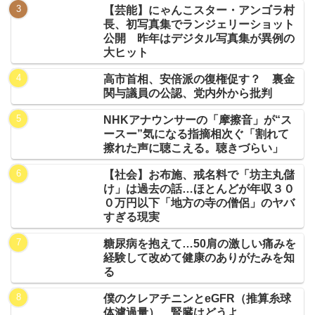
【芸能】にゃんこスター・アンゴラ村
長、初写真集でランジェリーショット
公開 昨年はデジタル写真集が異例の
大ヒット
高市首相、安倍派の復権促す？ 裏金
関与議員の公認、党内外から批判
NHKアナウンサーの「摩擦音」が“ス
ースー”気になる指摘相次ぐ「割れて
擦れた声に聴こえる。聴きづらい」
【社会】お布施、戒名料で「坊主丸儲
け」は過去の話…ほとんどが年収３０
０万円以下「地方の寺の僧侶」のヤバ
すぎる現実
糖尿病を抱えて…50肩の激しい痛みを
経験して改めて健康のありがたみを知
る
僕のクレアチニンとeGFR（推算糸球
体濾過量）…腎臓はどうよ