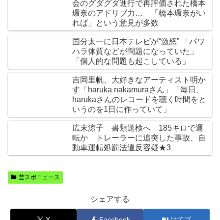
会のグダグダ進行で再評価された橋本
環奈のアドリブ力… 「橋本環奈がい
れば」という意見が多数
国分太一に日本テレビが“激怒” 「パワ
ハラ体質などが問題になっていた」
「個人的な問題も起こしている」
吉岡里帆、大好きなアーティスト明か
す「haruka nakamuraさん」「毎日、
harukaさんのレコードを聴く時間をと
いうのを1日に作っていて」
広末涼子 書類送検へ 185キロで運
転か トレーラーに追突した事故、自
動車運転処罰法違反容疑★3
芸スポニュース
シェアする
X
Facebook
はてブ