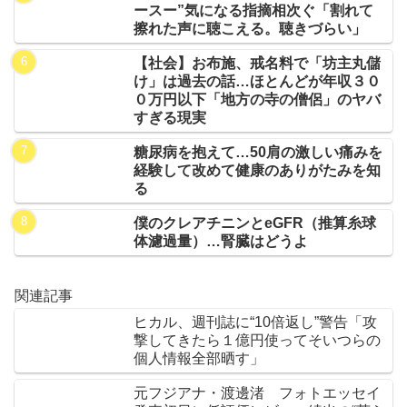
ースー”気になる指摘相次ぐ「割れて
擦れた声に聴こえる。聴きづらい」
【社会】お布施、戒名料で「坊主丸儲
け」は過去の話…ほとんどが年収３０
０万円以下「地方の寺の僧侶」のヤバ
すぎる現実
糖尿病を抱えて…50肩の激しい痛みを
経験して改めて健康のありがたみを知
る
僕のクレアチニンとeGFR（推算糸球
体濾過量）…腎臓はどうよ
関連記事
ヒカル、週刊誌に“10倍返し”警告「攻
撃してきたら１億円使ってそいつらの
個人情報全部晒す」
元フジアナ・渡邊渚 フォトエッセイ