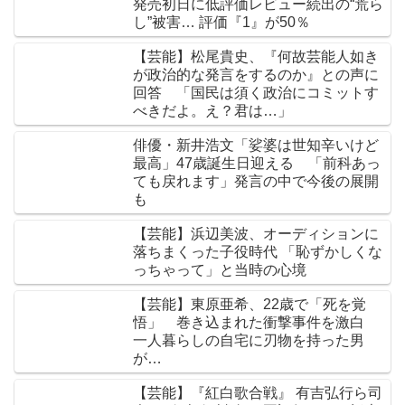
発売初日に低評価レビュー続出の“荒ら
し”被害… 評価『1』が50％
【芸能】松尾貴史、『何故芸能人如き
が政治的な発言をするのか』との声に
回答 「国民は須く政治にコミットす
べきだよ。え？君は…」
俳優・新井浩文「娑婆は世知辛いけど
最高」47歳誕生日迎える 「前科あっ
ても戻れます」発言の中で今後の展開
も
【芸能】浜辺美波、オーディションに
落ちまくった子役時代 「恥ずかしくな
っちゃって」と当時の心境
【芸能】東原亜希、22歳で「死を覚
悟」 巻き込まれた衝撃事件を激白
一人暮らしの自宅に刃物を持った男
が…
【芸能】『紅白歌合戦』 有吉弘行ら司