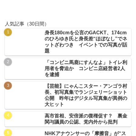
人気記事（30日間）
身長180cmを公言のGACKT、174cm
のひろゆき氏と身長差“ほぼなし”でネ
ットざわつき イベントでの写真が話
題
「コンビニ馬鹿にすんなよ」トイレ利
用者を脅迫か コンビニ店経営者2人
を逮捕
【芸能】にゃんこスター・アンゴラ村
長、初写真集でランジェリーショット
公開 昨年はデジタル写真集が異例の
大ヒット
高市首相、安倍派の復権促す？ 裏金
関与議員の公認、党内外から批判
NHKアナウンサーの「摩擦音」が“ス