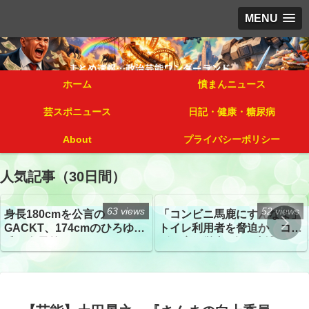
MENU
ホーム
憤まんニュース
芸スポニュース
日記・健康・糖尿病
About
プライバシーポリシー
人気記事（30日間）
63 views
52 views
身長180cmを公言の
「コンビニ馬鹿にすんなよ」
GACKT、174cmのひろゆき
トイレ利用者を脅迫か コン
氏と身長差“ほぼなし”でネッ
ビニ店経営者2人を逮捕
トざわつき イベントでの写
真が話題